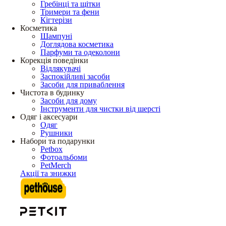
Гребінці та щітки
Тримери та фени
Кігтерізи
Косметика
Шампуні
Доглядова косметика
Парфуми та одеколони
Корекція поведінки
Відлякувачі
Заспокійливі засоби
Засоби для приваблення
Чистота в будинку
Засоби для дому
Інструменти для чистки від шерсті
Одяг і аксесуари
Одяг
Рушники
Набори та подарунки
Petbox
Фотоальбоми
PetMerch
Акції та знижки