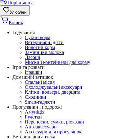
Порівняння
Улюблені
Кошик
Годування
Сухий корм
Ветеринарні дієти
Вологий корм
Замінники молока
Ласощі
Миски і контейнери для корму
Ігри та розваги
Іграшки
Домашній затишок
Спальні місця
Охолоджувальні аксесуари
Клітки, вольєри, дверцята
Сходинки
Smart-гаджети
Прогулянки і подорожі
Амуніція
Рулетки
Переноски, сумки, рюкзаки
Автоаксесуари
Аксесуари для прогулянок
Ветеринарна аптека