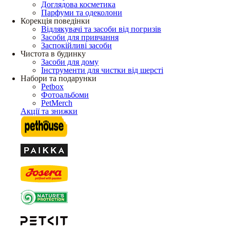
Доглядова косметика
Парфуми та одеколони
Корекція поведінки
Відлякувачі та засоби від погризів
Засоби для привчання
Заспокійливі засоби
Чистота в будинку
Засоби для дому
Інструменти для чистки від шерсті
Набори та подарунки
Petbox
Фотоальбоми
PetMerch
Акції та знижки