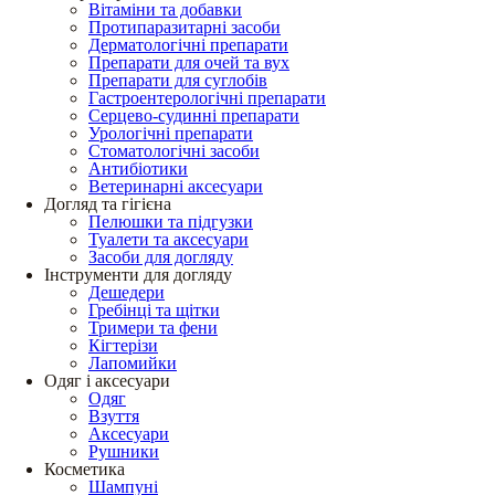
Вітаміни та добавки
Протипаразитарні засоби
Дерматологічні препарати
Препарати для очей та вух
Препарати для суглобів
Гастроентерологічні препарати
Серцево-судинні препарати
Урологічні препарати
Стоматологічні засоби
Антибіотики
Ветеринарні аксесуари
Догляд та гігієна
Пелюшки та підгузки
Туалети та аксесуари
Засоби для догляду
Інструменти для догляду
Дешедери
Гребінці та щітки
Тримери та фени
Кігтерізи
Лапомийки
Одяг і аксесуари
Одяг
Взуття
Аксесуари
Рушники
Косметика
Шампуні