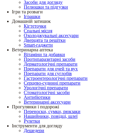
Засоби для догляду
Пелюшки та підгузки
Ігри та розваги
Іграшки
Домашній затишок
Кігтеточки
Спальні місця
Охолоджувальні аксесуари
Дверцята та решітки
Smart-гаджети
Ветеринарна аптека
Вітаміни та добавки
Протипаразитарні засоби
Дерматологічні препарати
Препарати для очей та вух
Препарати для суглобів
Гастроентерологічні препарати
Серцево-судинні препарати
Урологічні препарати
Стоматологічні засоби
Антибіотики
Ветеринарні аксесуари
Прогулянки і подорожі
Переноски, сумки, рюкзаки
Нашийники, повідці, шлеї
Рулетки
Інструменти для догляду
Дешедери