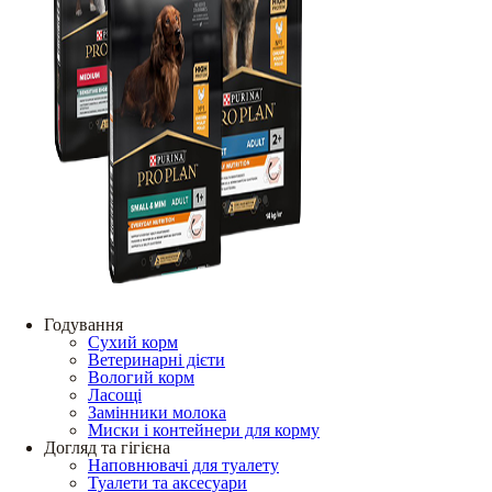
Годування
Сухий корм
Ветеринарні дієти
Вологий корм
Ласощі
Замінники молока
Миски і контейнери для корму
Догляд та гігієна
Наповнювачі для туалету
Туалети та аксесуари