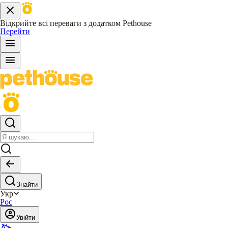
Відкрийте всі переваги з додатком Pethouse
Перейти
Знайти
Укр
Рос
Увійти