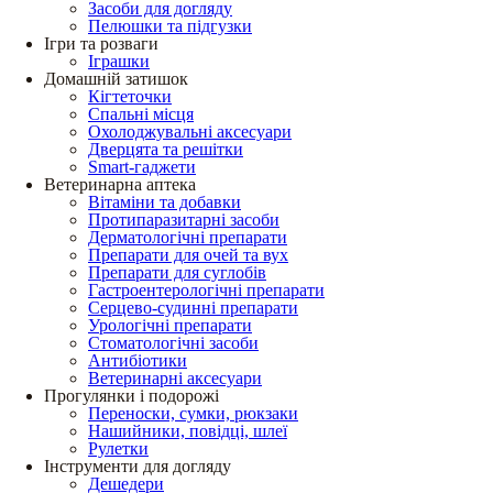
Засоби для догляду
Пелюшки та підгузки
Ігри та розваги
Іграшки
Домашній затишок
Кігтеточки
Спальні місця
Охолоджувальні аксесуари
Дверцята та решітки
Smart-гаджети
Ветеринарна аптека
Вітаміни та добавки
Протипаразитарні засоби
Дерматологічні препарати
Препарати для очей та вух
Препарати для суглобів
Гастроентерологічні препарати
Серцево-судинні препарати
Урологічні препарати
Стоматологічні засоби
Антибіотики
Ветеринарні аксесуари
Прогулянки і подорожі
Переноски, сумки, рюкзаки
Нашийники, повідці, шлеї
Рулетки
Інструменти для догляду
Дешедери