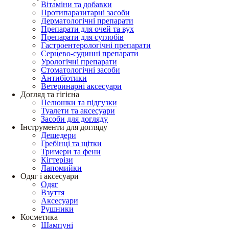
Вітаміни та добавки
Протипаразитарні засоби
Дерматологічні препарати
Препарати для очей та вух
Препарати для суглобів
Гастроентерологічні препарати
Серцево-судинні препарати
Урологічні препарати
Стоматологічні засоби
Антибіотики
Ветеринарні аксесуари
Догляд та гігієна
Пелюшки та підгузки
Туалети та аксесуари
Засоби для догляду
Інструменти для догляду
Дешедери
Гребінці та щітки
Тримери та фени
Кігтерізи
Лапомийки
Одяг і аксесуари
Одяг
Взуття
Аксесуари
Рушники
Косметика
Шампуні