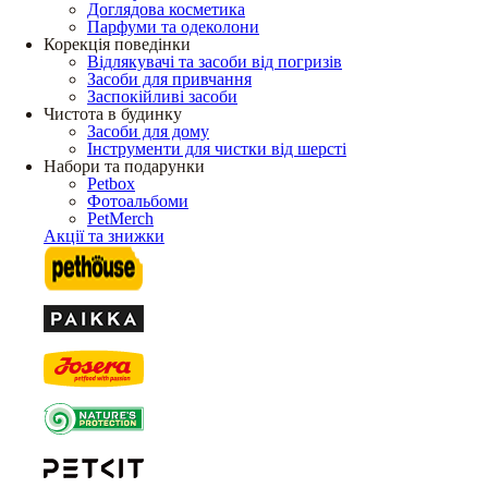
Доглядова косметика
Парфуми та одеколони
Корекція поведінки
Відлякувачі та засоби від погризів
Засоби для привчання
Заспокійливі засоби
Чистота в будинку
Засоби для дому
Інструменти для чистки від шерсті
Набори та подарунки
Petbox
Фотоальбоми
PetMerch
Акції та знижки