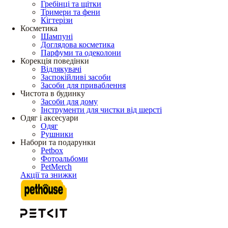
Гребінці та щітки
Тримери та фени
Кігтерізи
Косметика
Шампуні
Доглядова косметика
Парфуми та одеколони
Корекція поведінки
Відлякувачі
Заспокійливі засоби
Засоби для приваблення
Чистота в будинку
Засоби для дому
Інструменти для чистки від шерсті
Одяг і аксесуари
Одяг
Рушники
Набори та подарунки
Petbox
Фотоальбоми
PetMerch
Акції та знижки