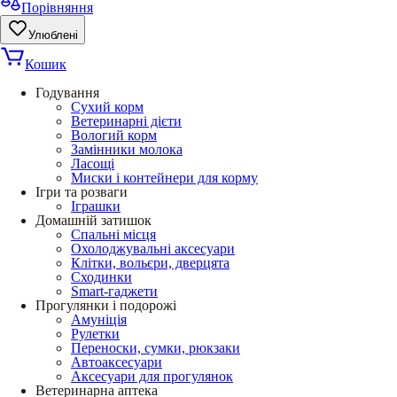
Порівняння
Улюблені
Кошик
Годування
Сухий корм
Ветеринарні дієти
Вологий корм
Замінники молока
Ласощі
Миски і контейнери для корму
Ігри та розваги
Іграшки
Домашній затишок
Спальні місця
Охолоджувальні аксесуари
Клітки, вольєри, дверцята
Сходинки
Smart-гаджети
Прогулянки і подорожі
Амуніція
Рулетки
Переноски, сумки, рюкзаки
Автоаксесуари
Аксесуари для прогулянок
Ветеринарна аптека