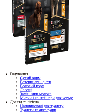
Годування
Сухий корм
Ветеринарні дієти
Вологий корм
Ласощі
Замінники молока
Миски і контейнери для корму
Догляд та гігієна
Наповнювачі для туалету
Туалети та аксесуари