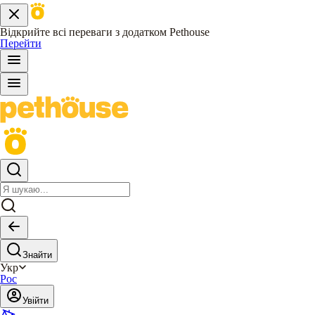
Відкрийте всі переваги з додатком Pethouse
Перейти
Знайти
Укр
Рос
Увійти