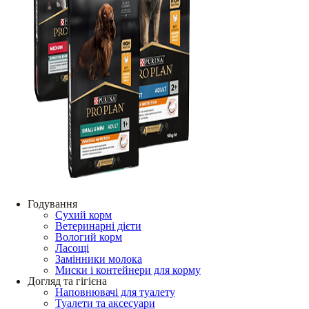
Годування
Сухий корм
Ветеринарні дієти
Вологий корм
Ласощі
Замінники молока
Миски і контейнери для корму
Догляд та гігієна
Наповнювачі для туалету
Туалети та аксесуари