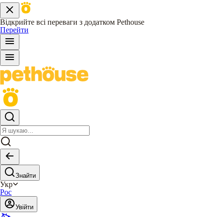
Відкрийте всі переваги з додатком Pethouse
Перейти
Знайти
Укр
Рос
Увійти