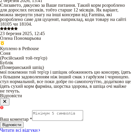
2 березня 2026, 15:41
Єлизавето, дякуємо за Ваше питання. Такий корм розроблено
для дорослих песиків, тобто старше 12 місяців. Як варіант,
можна звернути увагу на інші консерви від Farmina, які
розроблено саме для цуценят, наприклад, коди товару на сайті
18105 чи 18104.
23 березня 2025, 12:45
Олена Пономарьова
Куплено в Pethouse
Соня
(
Російський той-тер'єр
)
Бублік
(
Померанський шпіц
)
мої покемони той тер'єр і шпіцик обожнюють цю консерву, їдять
з більшим задоволенням ніж інший смак з гарбузом і чорницею.
стул нормальний, все поки добре по самопочуттю, додатково ще
їдять сухий корм фарміна, шорстка здорова, в шпіца очі майже
не течуть.
Відповісти
Ваш коментар
*
Відповісти
Читати всі відгуки