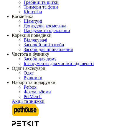
Гребінці та щітки
Тримери та фени
Кігтерізи
Косметика
Шампуні
Доглядова косметика
Парфуми та одеколони
Корекція поведінки
Відлякувачі
Заспокійливі засоби
Засоби для приваблення
Чистота в будинку
Засоби для дому
Інструменти для чистки від шерсті
Одяг і аксесуари
Одяг
Рушники
Набори та подарунки
Petbox
Фотоальбоми
PetMerch
Акції та знижки