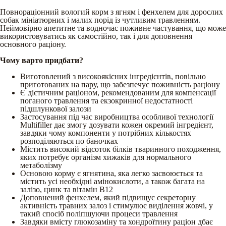
Повнораціонний вологий корм з ягням і фенхелем для дорослих
собак мініатюрних і малих порід із чутливим травленням.
Неймовірно апетитне та водночас поживне частування, що може
використовуватись як самостійно, так і для доповнення
основного раціону.
Чому варто придбати?
Виготовлений з високоякісних інгредієнтів, повільно
приготованих на пару, що забезпечує поживність раціону
Є дієтичним раціоном, рекомендованим для компенсації
поганого травлення та екзокринної недостатності
підшлункової залози
Застосування під час виробництва особливої технології
Multifiller дає змогу дозувати кожен окремий інгредієнт,
завдяки чому компоненти у потрібних кількостях
розподіляються по баночках
Містить високий відсоток білків тваринного походження,
яких потребує організм хижаків для нормального
метаболізму
Основою корму є ягнятина, яка легко засвоюється та
містить усі необхідні амінокислоти, а також багата на
залізо, цинк та вітамін В12
Доповнений фенхелем, який підвищує секреторну
активність травних залоз і стимулює виділення жовчі, у
такий спосіб поліпшуючи процеси травлення
Завдяки вмісту глюкозаміну та хондроїтину раціон дбає