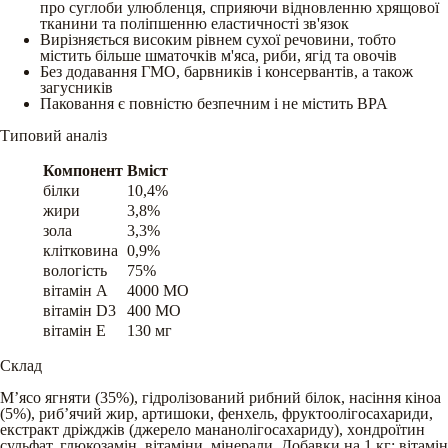
про суглоби улюбленця, сприяючи відновленню хрящової
тканини та поліпшенню еластичності зв'язок
Вирізняється високим рівнем сухої речовини, тобто
містить більше шматочків м'яса, риби, ягід та овочів
Без додавання ГМО, барвників і консервантів, а також
загусників
Паковання є повністю безпечним і не містить BPA
Типовий аналіз
Компонент
Вміст
білки
10,4%
жири
3,8%
зола
3,3%
клітковина
0,9%
вологість
75%
вітамін A
4000 МО
вітамін D3
400 МО
вітамін E
130 мг
Склад
М’ясо ягняти (35%), гідролізований рибний білок, насіння кіноа
(5%), риб’ячий жир, артишоки, фенхель, фруктоолігосахариди,
екстракт дріжджів (джерело мананолігосахариду), xондроїтин
сульфат, глюкозамін, вітаміни, мінерали. Добавки на 1 кг: вітамін