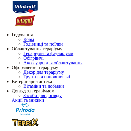
Годування
Корм
Годівниці та поїлки
Облаштування тераріуму
Тераріуми та фаунаріуми
Обігрівачі
Аксесуари для облаштування
Оформлення тераріуму
Декор для тераріуму
Грунти та наповнювачі
Ветеринарна аптека
Вітаміни та добавки
Догляд за тераріумом
Засоби для догляду
Акції та знижки