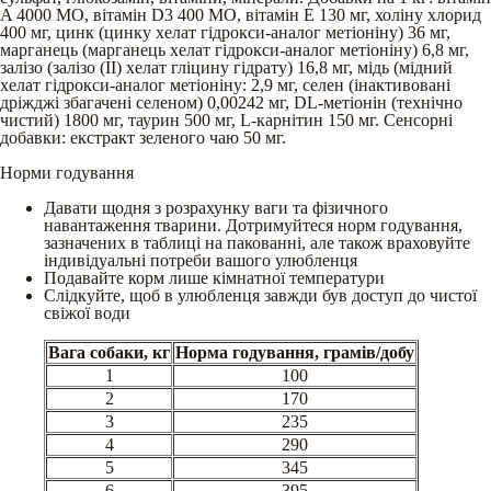
A 4000 МО, вітамін D3 400 МО, вітамін E 130 мг, холіну хлорид
400 мг, цинк (цинку хелат гідрокси-аналог метіоніну) 36 мг,
марганець (марганець хелат гідрокси-аналог метіоніну) 6,8 мг,
залізо (залізо (II) хелат гліцину гідрату) 16,8 мг, мідь (мідний
хелат гідрокси-аналог метіоніну: 2,9 мг, cелен (інактивовані
дріжджі збагачені селеном) 0,00242 мг, DL-метіонін (технічно
чистий) 1800 мг, таурин 500 мг, L-карнітин 150 мг. Сенсорні
добавки: екстракт зеленого чаю 50 мг.
Норми годування
Давати щодня з розрахунку ваги та фізичного
навантаження тварини. Дотримуйтеся норм годування,
зазначених в таблиці на пакованні, але також враховуйте
індивідуальні потреби вашого улюбленця
Подавайте корм лише кімнатної температури
Слідкуйте, щоб в улюбленця завжди був доступ до чистої
свіжої води
Вага собаки, кг
Норма годування, грамів/добу
1
100
2
170
3
235
4
290
5
345
6
395