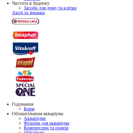
Чистота в будинку
Засоби для дому та клітки
Акції та знижки
Годування
Корм
Облаштування акваріума
Акваріуми
Фільтри для акваріума
Компресори та помпи
Обігрівачі