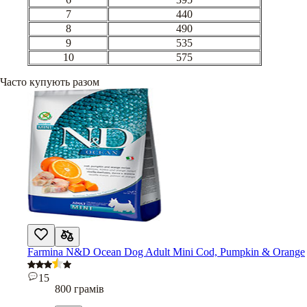
7
440
8
490
9
535
10
575
Часто купують разом
Farmina N&D Ocean Dog Adult Mini Cod, Pumpkin & Orange
15
800 грамів