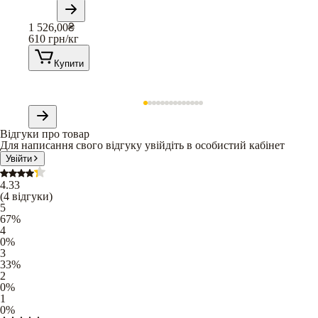
1 526,00
₴
610
грн/кг
Купити
Відгуки про товар
Для написання свого відгуку увійдіть в особистий кабінет
Увійти
4.33
(
4
відгуки
)
5
67
%
4
0
%
3
33
%
2
0
%
1
0
%