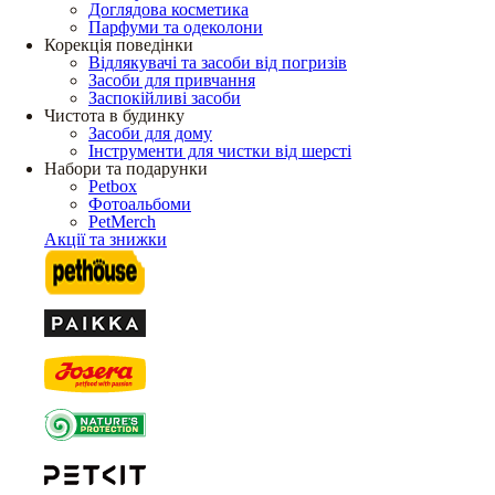
Доглядова косметика
Парфуми та одеколони
Корекція поведінки
Відлякувачі та засоби від погризів
Засоби для привчання
Заспокійливі засоби
Чистота в будинку
Засоби для дому
Інструменти для чистки від шерсті
Набори та подарунки
Petbox
Фотоальбоми
PetMerch
Акції та знижки