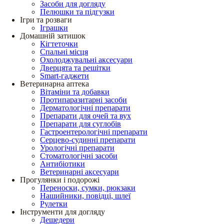
Засоби для догляду
Пелюшки та підгузки
Ігри та розваги
Іграшки
Домашній затишок
Кігтеточки
Спальні місця
Охолоджувальні аксесуари
Дверцята та решітки
Smart-гаджети
Ветеринарна аптека
Вітаміни та добавки
Протипаразитарні засоби
Дерматологічні препарати
Препарати для очей та вух
Препарати для суглобів
Гастроентерологічні препарати
Серцево-судинні препарати
Урологічні препарати
Стоматологічні засоби
Антибіотики
Ветеринарні аксесуари
Прогулянки і подорожі
Переноски, сумки, рюкзаки
Нашийники, повідці, шлеї
Рулетки
Інструменти для догляду
Дешедери