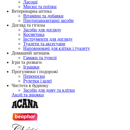
Ласощі
Миски та поїлки
Ветеринарна аптека
Вітаміни та добавки
Протипаразитарні засоби
Догляд та гігієна
Засоби для догляду
Косметика
Інструменти для догляду
Туалети та аксесуари
Наповнювачі для клітки і туалету
Домашній затишок
Гамаки та тунелі
Ігри та розваги
Іграшки
Прогулянки і подорожі
Переноски
Рулетки і шлеї
Чистота в будинку
Засоби для дому та клітки
Акції та знижки