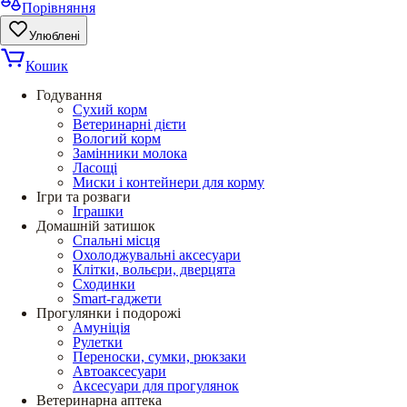
Порівняння
Улюблені
Кошик
Годування
Сухий корм
Ветеринарні дієти
Вологий корм
Замінники молока
Ласощі
Миски і контейнери для корму
Ігри та розваги
Іграшки
Домашній затишок
Спальні місця
Охолоджувальні аксесуари
Клітки, вольєри, дверцята
Сходинки
Smart-гаджети
Прогулянки і подорожі
Амуніція
Рулетки
Переноски, сумки, рюкзаки
Автоаксесуари
Аксесуари для прогулянок
Ветеринарна аптека