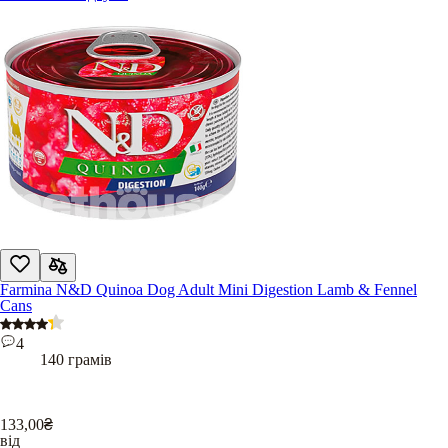
Farmina N&D Quinoa Dog Adult Mini Digestion Lamb & Fennel
Cans
4
140 грамів
133,00
₴
від