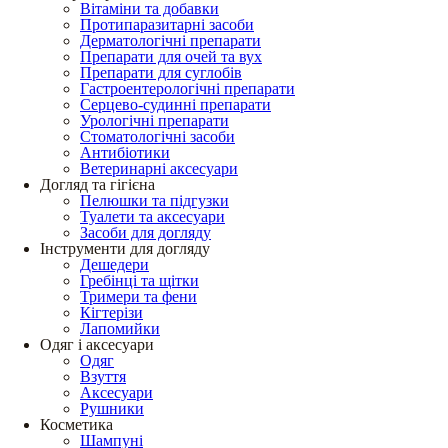
Вітаміни та добавки
Протипаразитарні засоби
Дерматологічні препарати
Препарати для очей та вух
Препарати для суглобів
Гастроентерологічні препарати
Серцево-судинні препарати
Урологічні препарати
Стоматологічні засоби
Антибіотики
Ветеринарні аксесуари
Догляд та гігієна
Пелюшки та підгузки
Туалети та аксесуари
Засоби для догляду
Інструменти для догляду
Дешедери
Гребінці та щітки
Тримери та фени
Кігтерізи
Лапомийки
Одяг і аксесуари
Одяг
Взуття
Аксесуари
Рушники
Косметика
Шампуні