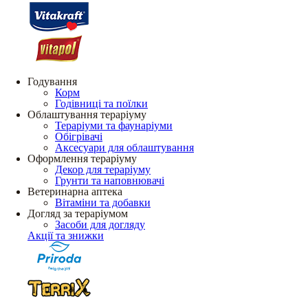
Годування
Корм
Годівниці та поїлки
Облаштування тераріуму
Тераріуми та фаунаріуми
Обігрівачі
Аксесуари для облаштування
Оформлення тераріуму
Декор для тераріуму
Грунти та наповнювачі
Ветеринарна аптека
Вітаміни та добавки
Догляд за тераріумом
Засоби для догляду
Акції та знижки