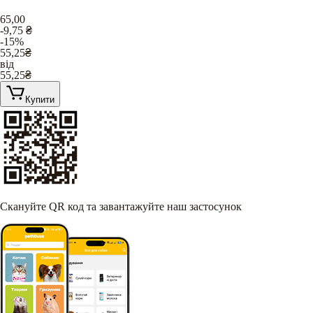
65,00
-9,75
₴
-15%
55,25
₴
від
55,25
₴
Купити
Скануйте QR код та завантажуйте наш застосунок