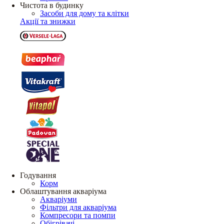
Чистота в будинку
Засоби для дому та клітки
Акції та знижки
Годування
Корм
Облаштування акваріума
Акваріуми
Фільтри для акваріума
Компресори та помпи
Обігрівачі