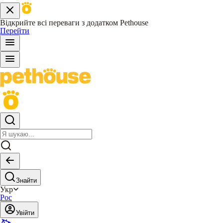
Відкрийте всі переваги з додатком Pethouse
Перейти
Знайти
Укр
Рос
Увійти