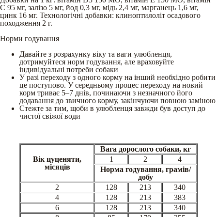
С 95 мг, залізо 5 мг, йод 0,3 мг, мідь 2,4 мг, марганець 1,6 мг,
цинк 16 мг. Технологічні добавки: клиноптилоліт осадового
походження 2 г.
Норми годування
Давайте з розрахунку віку та ваги улюбленця,
дотримуйтеся норм годування, але враховуйте
індивідуальні потреби собаки
У разі переходу з одного корму на інший необхідно робити
це поступово. У середньому процес переходу на новий
корм триває 5–7 днів, починаючи з незначного його
додавання до звичного корму, закінчуючи повною заміною
Стежте за тим, щоби в улюбленця завжди був доступ до
чистої свіжої води
Вага дорослого собаки, кг
Вік цуценяти,
1
2
4
місяців
Норма годування, грамів/
добу
2
128
213
340
4
128
213
383
6
128
213
340