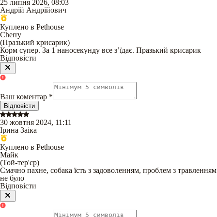
25 липня 2026, 08:03
Андрій Андрійович
Куплено в Pethouse
Cherry
(
Празький крисарик
)
Корм супер. За 1 наносекунду все зʼїдає. Празький крисарик
Відповісти
Ваш коментар
*
Відповісти
30 жовтня 2024, 11:11
Ірина Заіка
Куплено в Pethouse
Майк
(
Той-тер'єр
)
Смачно пахне, собака їсть з задоволенням, проблем з травленням
не було
Відповісти