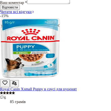
Ваш коментар
*
Відповісти
Читати всі відгуки
-15%
Royal Canin Xsmall Puppy в соусі для цуценят
6
85 грамів