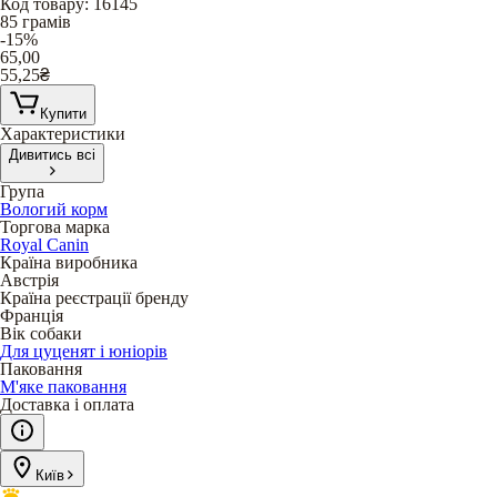
Код товару
:
16145
85 грамів
-15%
65,00
55,25
₴
Купити
Характеристики
Дивитись всі
Група
Вологий корм
Торгова марка
Royal Canin
Країна виробника
Австрія
Країна реєстрації бренду
Франція
Вік собаки
Для цуценят і юніорів
Паковання
М'яке паковання
Доставка і оплата
Київ