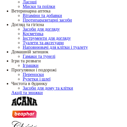
Ласощі
Миски та поїлки
Ветеринарна аптека
Вітаміни та добавки
Протипаразитарні засоби
Догляд та гігієна
Засоби для догляду
Косметика
Інструменти для догляду
Туалети та аксесуари
Наповнювачі для клітки і туалету
Домашній затишок
Гамаки та тунелі
Ігри та розваги
Іграшки
Прогулянки і подорожі
Переноски
Рулетки і шлеї
Чистота в будинку
Засоби для дому та клітки
Акції та знижки