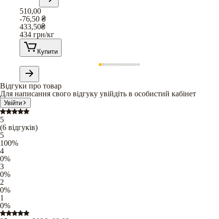
510,00
-76,50
₴
433,50
₴
434
грн/кг
Купити
Відгуки про товар
Для написання свого відгуку увійдіть в особистий кабінет
Увійти
5
(
6
відгуків
)
5
100
%
4
0
%
3
0
%
2
0
%
1
0
%