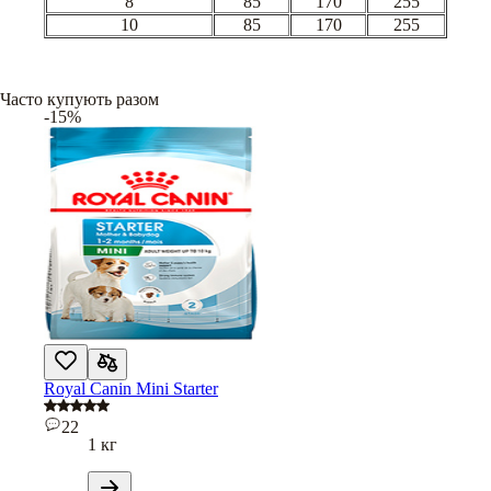
8
85
170
255
10
85
170
255
Часто купують разом
-15%
Royal Canin Mini Starter
22
1 кг