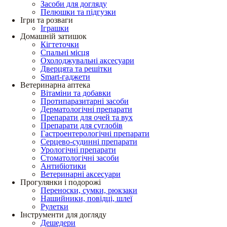
Засоби для догляду
Пелюшки та підгузки
Ігри та розваги
Іграшки
Домашній затишок
Кігтеточки
Спальні місця
Охолоджувальні аксесуари
Дверцята та решітки
Smart-гаджети
Ветеринарна аптека
Вітаміни та добавки
Протипаразитарні засоби
Дерматологічні препарати
Препарати для очей та вух
Препарати для суглобів
Гастроентерологічні препарати
Серцево-судинні препарати
Урологічні препарати
Стоматологічні засоби
Антибіотики
Ветеринарні аксесуари
Прогулянки і подорожі
Переноски, сумки, рюкзаки
Нашийники, повідці, шлеї
Рулетки
Інструменти для догляду
Дешедери