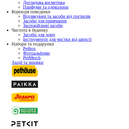
Доглядова косметика
Парфуми та одеколони
Корекція поведінки
Відлякувачі та засоби від погризів
Засоби для привчання
Заспокійливі засоби
Чистота в будинку
Засоби для дому
Інструменти для чистки від шерсті
Набори та подарунки
Petbox
Фотоальбоми
PetMerch
Акції та знижки