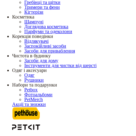
Гребінці та щітки
Тримери та фени
Кігтерізи
Косметика
Шампуні
Доглядова косметика
Парфуми та одеколони
Корекція поведінки
Відлякувачі
Заспокійливі засоби
Засоби для приваблення
Чистота в будинку
Засоби для дому
Інструменти для чистки від шерсті
Одяг і аксесуари
Одяг
Рушники
Набори та подарунки
Petbox
Фотоальбоми
PetMerch
Акції та знижки