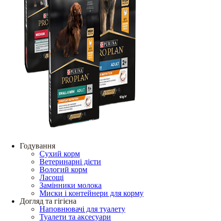
Годування
Сухий корм
Ветеринарні дієти
Вологий корм
Ласощі
Замінники молока
Миски і контейнери для корму
Догляд та гігієна
Наповнювачі для туалету
Туалети та аксесуари