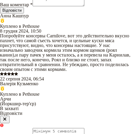
Ваш коментар
*
Відповісти
Анна Кашпур
Куплено в Pethouse
8 грудня 2024, 10:50
Попробуйте консервы Carnilove, вот это действительно вкусно
пахнет, что самой съесть хочется, и цельные куски мяса
присутствуют, видно, что консервы настоящие. У нас
изначально заводчик кормила этим кормом щенков (роял
канин),и пару пачек у меня осталось, а я перевела на Карнилав,
так после него, конечно, Роял и близко не стоит, запах
отвратительный в сравнении. Не убеждаю, просто поделилась
своим опытом с этими кормами.
22 серпня 2024, 06:54
Валерія Кузьменко
Куплено в Pethouse
Арчи
(
Йоркшир-тер'єр
)
В захваті
Відповісти