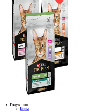
Годування
Корм