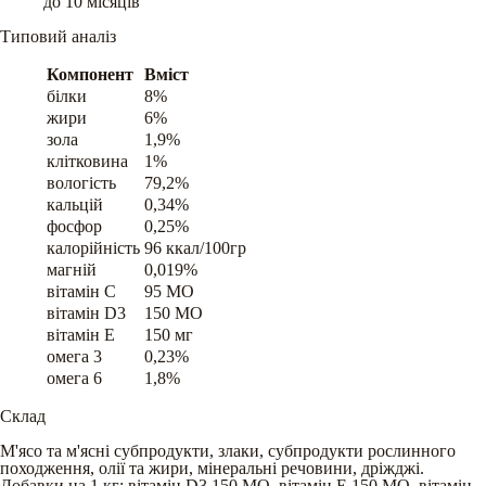
до 10 місяців
Типовий аналіз
Компонент
Вміст
білки
8%
жири
6%
зола
1,9%
клітковина
1%
вологість
79,2%
кальцій
0,34%
фосфор
0,25%
калорійність
96 ккал/100гр
магній
0,019%
вітамін C
95 МО
вітамін D3
150 МО
вітамін E
150 мг
омега 3
0,23%
омега 6
1,8%
Склад
М'ясо та м'ясні субпродукти, злаки, субпродукти рослинного
походження, олії та жири, мінеральні речовини, дріжджі.
Добавки на 1 кг: вітамін D3 150 MО, вітамін Е 150 МО, вітамін