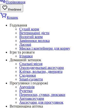
Порівняння
Улюблені
Кошик
Годування
Сухий корм
Ветеринарні дієти
Вологий корм
Замінники молока
Ласощі
Миски і контейнери для корму
Ігри та розваги
Іграшки
Домашній затишок
Спальні місця
Охолоджувальні аксесуари
Клітки, вольєри, дверцята
Сходинки
Smart-гаджети
Прогулянки і подорожі
Амуніція
Рулетки
Переноски, сумки, рюкзаки
Автоаксесуари
Аксесуари для прогулянок
Ветеринарна аптека