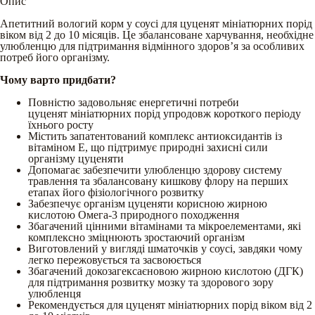
Опис
Апетитний вологий корм у соусі для цуценят мініатюрних порід
віком від 2 до 10 місяців. Це збалансоване харчування, необхідне
улюбленцю для підтримання відмінного здоров’я за особливих
потреб його організму.
Чому варто придбати?
Повністю задовольняє енергетичні потреби
цуценят мініатюрних порід упродовж короткого періоду
їхнього росту
Містить запатентований комплекс антиоксидантів із
вітаміном Е, що підтримує природні захисні сили
організму цуценяти
Допомагає забезпечити улюбленцю здорову систему
травлення та збалансовану кишкову флору на перших
етапах його фізіологічного розвитку
Забезпечує організм цуценяти корисною жирною
кислотою Омега-3 природного походження
Збагачений цінними вітамінами та мікроелементами, які
комплексно зміцнюють зростаючий організм
Виготовлений у вигляді шматочків у соусі, завдяки чому
легко пережовується та засвоюється
Збагачений докозагексаєновою жирною кислотою (ДГК)
для підтримання розвитку мозку та здорового зору
улюбленця
Рекомендується для цуценят мініатюрних порід віком від 2