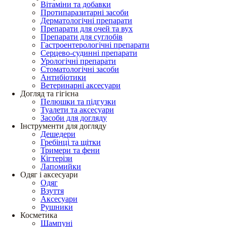
Вітаміни та добавки
Протипаразитарні засоби
Дерматологічні препарати
Препарати для очей та вух
Препарати для суглобів
Гастроентерологічні препарати
Серцево-судинні препарати
Урологічні препарати
Стоматологічні засоби
Антибіотики
Ветеринарні аксесуари
Догляд та гігієна
Пелюшки та підгузки
Туалети та аксесуари
Засоби для догляду
Інструменти для догляду
Дешедери
Гребінці та щітки
Тримери та фени
Кігтерізи
Лапомийки
Одяг і аксесуари
Одяг
Взуття
Аксесуари
Рушники
Косметика
Шампуні