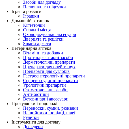
Засоби для догляду
Пелюшки та підгузки
Ігри та розваги
Іграшки
Домашній затишок
Кігтеточки
Спальні місця
Охолоджувальні аксесуари
Дверцята та решітки
Smart-гаджети
Ветеринарна аптека
Вітаміни та добавки
Протипаразитарні засоби
Дерматологічні препарати
Препарати для очей та вух
Препарати для суглобів
Гастроентерологічні препарати
Серцево-судинні препарати
Урологічні препарати
Стоматологічні засоби
Антибіотики
Ветеринарні аксесуари
Прогулянки і подорожі
Переноски, сумки, рюкзаки
Нашийники, повідці, шлеї
Рулетки
Інструменти для догляду
Дешедери