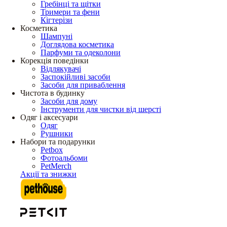
Гребінці та щітки
Тримери та фени
Кігтерізи
Косметика
Шампуні
Доглядова косметика
Парфуми та одеколони
Корекція поведінки
Відлякувачі
Заспокійливі засоби
Засоби для приваблення
Чистота в будинку
Засоби для дому
Інструменти для чистки від шерсті
Одяг і аксесуари
Одяг
Рушники
Набори та подарунки
Petbox
Фотоальбоми
PetMerch
Акції та знижки