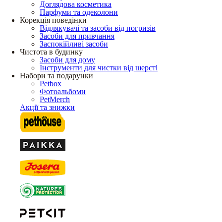
Доглядова косметика
Парфуми та одеколони
Корекція поведінки
Відлякувачі та засоби від погризів
Засоби для привчання
Заспокійливі засоби
Чистота в будинку
Засоби для дому
Інструменти для чистки від шерсті
Набори та подарунки
Petbox
Фотоальбоми
PetMerch
Акції та знижки