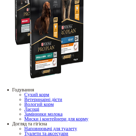
Годування
Сухий корм
Ветеринарні дієти
Вологий корм
Ласощі
Замінники молока
Миски і контейнери для корму
Догляд та гігієна
Наповнювачі для туалету
Туалети та аксесуари