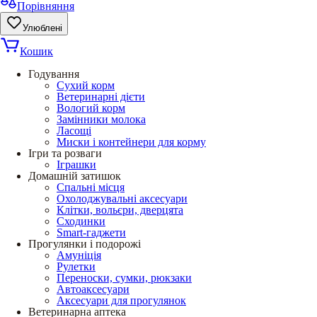
Порівняння
Улюблені
Кошик
Годування
Сухий корм
Ветеринарні дієти
Вологий корм
Замінники молока
Ласощі
Миски і контейнери для корму
Ігри та розваги
Іграшки
Домашній затишок
Спальні місця
Охолоджувальні аксесуари
Клітки, вольєри, дверцята
Сходинки
Smart-гаджети
Прогулянки і подорожі
Амуніція
Рулетки
Переноски, сумки, рюкзаки
Автоаксесуари
Аксесуари для прогулянок
Ветеринарна аптека