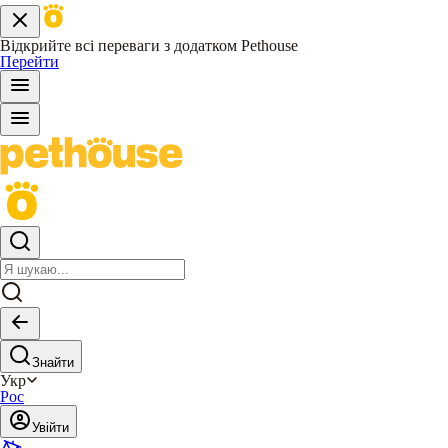
Відкрийте всі переваги з додатком Pethouse
Перейти
Знайти
Укр
Рос
Увійти