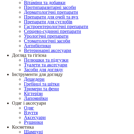
Вітаміни та добавки
Протипаразитарні засоби
Дерматологічні препарати
Препарати для очей та вух
Препарати для суглобів
Гастроентерологічні препарати
Серцево-судинні препарати
Урологічні препарати
Стоматологічні засоби
Антибіотики
Ветеринарні аксесуари
Догляд та гігієна
Пелюшки та підгузки
Туалети та аксесуари
Засоби для догляду
Інструменти для догляду
Дешедери
Гребінці та щітки
Тримери та фени
Кігтерізи
Лапомийки
Одяг і аксесуари
Одяг
Взуття
Аксесуари
Рушники
Косметика
Шампуні