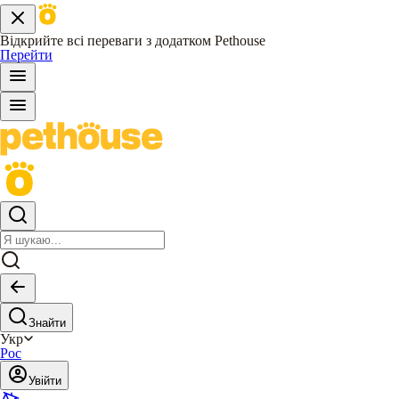
Відкрийте всі переваги з додатком Pethouse
Перейти
Знайти
Укр
Рос
Увійти