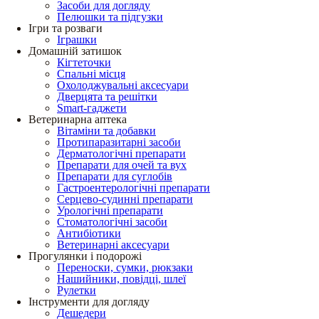
Засоби для догляду
Пелюшки та підгузки
Ігри та розваги
Іграшки
Домашній затишок
Кігтеточки
Спальні місця
Охолоджувальні аксесуари
Дверцята та решітки
Smart-гаджети
Ветеринарна аптека
Вітаміни та добавки
Протипаразитарні засоби
Дерматологічні препарати
Препарати для очей та вух
Препарати для суглобів
Гастроентерологічні препарати
Серцево-судинні препарати
Урологічні препарати
Стоматологічні засоби
Антибіотики
Ветеринарні аксесуари
Прогулянки і подорожі
Переноски, сумки, рюкзаки
Нашийники, повідці, шлеї
Рулетки
Інструменти для догляду
Дешедери