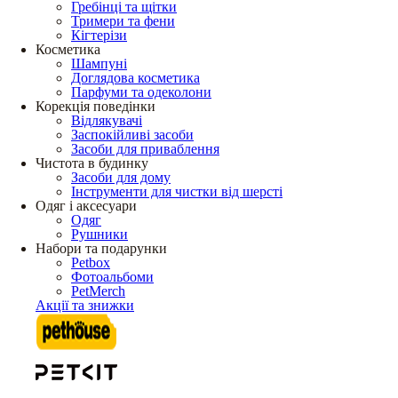
Гребінці та щітки
Тримери та фени
Кігтерізи
Косметика
Шампуні
Доглядова косметика
Парфуми та одеколони
Корекція поведінки
Відлякувачі
Заспокійливі засоби
Засоби для приваблення
Чистота в будинку
Засоби для дому
Інструменти для чистки від шерсті
Одяг і аксесуари
Одяг
Рушники
Набори та подарунки
Petbox
Фотоальбоми
PetMerch
Акції та знижки