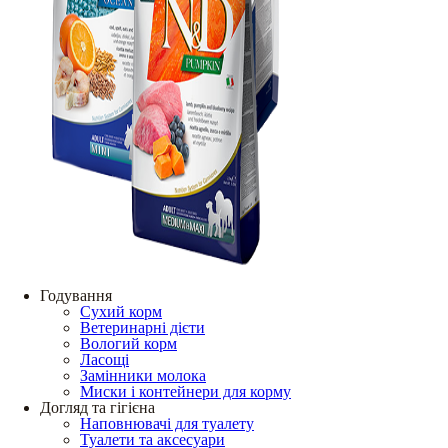
Годування
Сухий корм
Ветеринарні дієти
Вологий корм
Ласощі
Замінники молока
Миски і контейнери для корму
Догляд та гігієна
Наповнювачі для туалету
Туалети та аксесуари