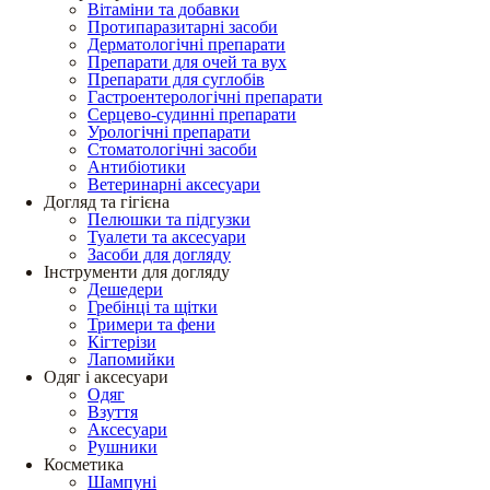
Вітаміни та добавки
Протипаразитарні засоби
Дерматологічні препарати
Препарати для очей та вух
Препарати для суглобів
Гастроентерологічні препарати
Серцево-судинні препарати
Урологічні препарати
Стоматологічні засоби
Антибіотики
Ветеринарні аксесуари
Догляд та гігієна
Пелюшки та підгузки
Туалети та аксесуари
Засоби для догляду
Інструменти для догляду
Дешедери
Гребінці та щітки
Тримери та фени
Кігтерізи
Лапомийки
Одяг і аксесуари
Одяг
Взуття
Аксесуари
Рушники
Косметика
Шампуні