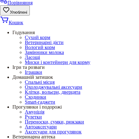
Порівняння
Улюблені
Кошик
Годування
Сухий корм
Ветеринарні дієти
Вологий корм
Замінники молока
Ласощі
Миски і контейнери для корму
Ігри та розваги
Іграшки
Домашній затишок
Спальні місця
Охолоджувальні аксесуари
Клітки, вольєри, дверцята
Сходинки
Smart-гаджети
Прогулянки і подорожі
Амуніція
Рулетки
Переноски, сумки, рюкзаки
Автоаксесуари
Аксесуари для прогулянок
Ветеринарна аптека