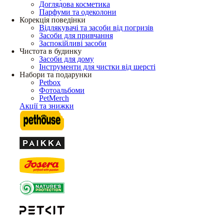
Доглядова косметика
Парфуми та одеколони
Корекція поведінки
Відлякувачі та засоби від погризів
Засоби для привчання
Заспокійливі засоби
Чистота в будинку
Засоби для дому
Інструменти для чистки від шерсті
Набори та подарунки
Petbox
Фотоальбоми
PetMerch
Акції та знижки