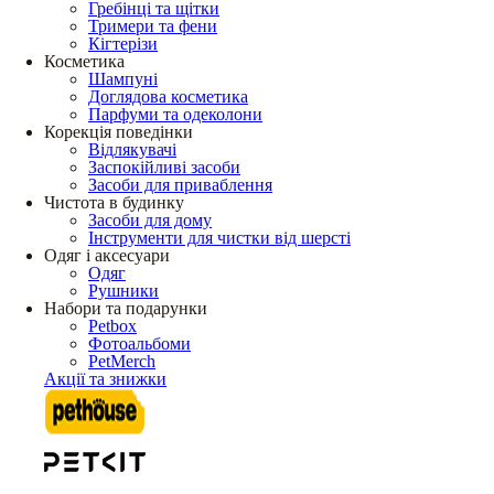
Гребінці та щітки
Тримери та фени
Кігтерізи
Косметика
Шампуні
Доглядова косметика
Парфуми та одеколони
Корекція поведінки
Відлякувачі
Заспокійливі засоби
Засоби для приваблення
Чистота в будинку
Засоби для дому
Інструменти для чистки від шерсті
Одяг і аксесуари
Одяг
Рушники
Набори та подарунки
Petbox
Фотоальбоми
PetMerch
Акції та знижки