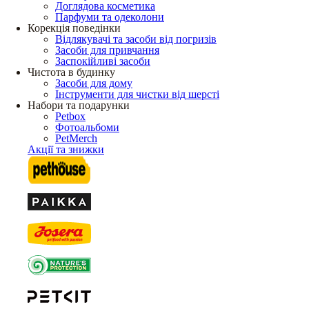
Доглядова косметика
Парфуми та одеколони
Корекція поведінки
Відлякувачі та засоби від погризів
Засоби для привчання
Заспокійливі засоби
Чистота в будинку
Засоби для дому
Інструменти для чистки від шерсті
Набори та подарунки
Petbox
Фотоальбоми
PetMerch
Акції та знижки