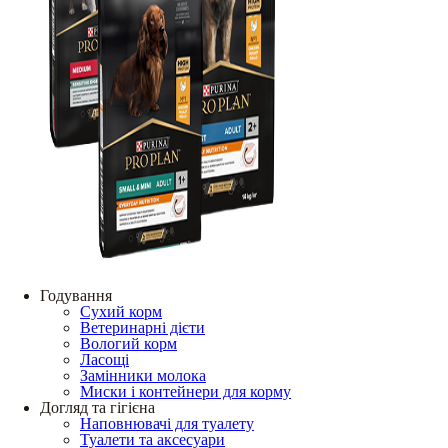
Годування
Сухий корм
Ветеринарні дієти
Вологий корм
Ласощі
Замінники молока
Миски і контейнери для корму
Догляд та гігієна
Наповнювачі для туалету
Туалети та аксесуари