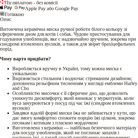
Післяплатою - без комісії
Apple Pay або Google Pay
Готівкою
Опис
Витончена керамічна миска ручної роботи білого кольору зі
сферичним дном для котів і собак. Чудове пристосування для
годування улюбленців, яке є надзвичайно зручним, зокрема при
синдромі втомлених вусиків, а також для звірят брахіцефальних
порід.
Чому варто придбати?
Виробляється вручну в Україні, тому кожна миска є
унікальною
Вирізняється стильним і водночас стриманим дизайном;
доповнена рельєфним тисненням у вигляді емблеми Harley
and Cho
Особливістю мисочки є її сферичне дно, що дозволить
уникнути дискомфорту, який виникає у муркотунів, коли
вуса занурюються у посуд під час їжі (синдром втомлених
вусиків)
Завдяки вдалій формі миски їжа не забивається у кути, що
дає змогу комфортно спожити порцію їжі цілком, зокрема
песикам і котикам з пласкою мордочкою
Виготовлена з кераміки — найбільш безпечного матеріалу
для посуду улюбленців, який не поглинає запахів і
частинок їжі, у такий спосіб запобігаючи розмноженню