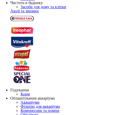
Чистота в будинку
Засоби для дому та клітки
Акції та знижки
Годування
Корм
Облаштування акваріума
Акваріуми
Фільтри для акваріума
Компресори та помпи
Обігрівачі