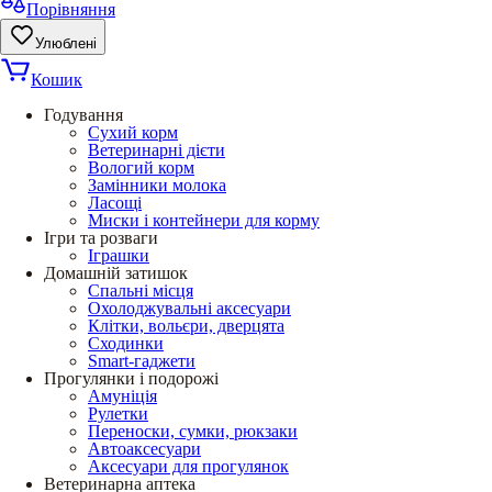
Порівняння
Улюблені
Кошик
Годування
Сухий корм
Ветеринарні дієти
Вологий корм
Замінники молока
Ласощі
Миски і контейнери для корму
Ігри та розваги
Іграшки
Домашній затишок
Спальні місця
Охолоджувальні аксесуари
Клітки, вольєри, дверцята
Сходинки
Smart-гаджети
Прогулянки і подорожі
Амуніція
Рулетки
Переноски, сумки, рюкзаки
Автоаксесуари
Аксесуари для прогулянок
Ветеринарна аптека