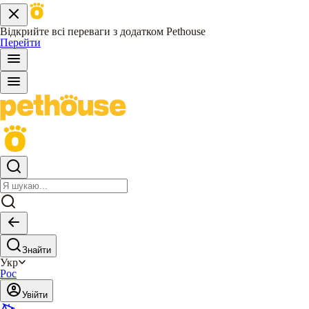
Відкрийте всі переваги з додатком Pethouse
Перейти
Знайти
Укр
Рос
Увійти