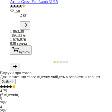
Acana Grass-Fed Lamb 31/15
158
2 кг
1 863,30
-186,33
₴
1 676,97
₴
838
грн/кг
Купити
Відгуки про товар
Для написання свого відгуку увійдіть в особистий кабінет
Увійти
4.75
(
5
відгуків
)
5
75
%
4
25
%