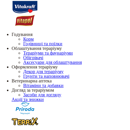
Годування
Корм
Годівниці та поїлки
Облаштування тераріуму
Тераріуми та фаунаріуми
Обігрівачі
Аксесуари для облаштування
Оформлення тераріуму
Декор для тераріуму
Грунти та наповнювачі
Ветеринарна аптека
Вітаміни та добавки
Догляд за тераріумом
Засоби для догляду
Акції та знижки