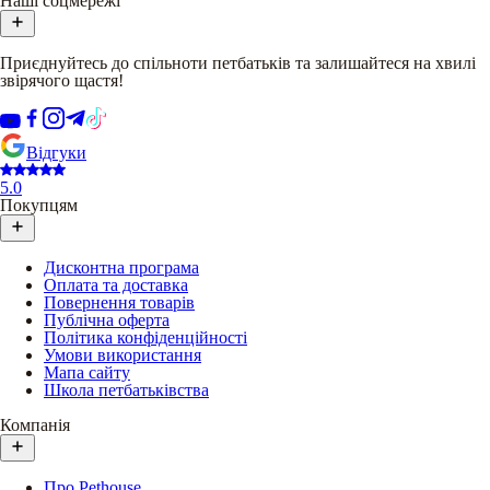
Наші соцмережі
Приєднуйтесь до спільноти петбатьків та залишайтеся на хвилі
звірячого щастя!
Відгуки
5.0
Покупцям
Дисконтна програма
Оплата та доставка
Повернення товарів
Публічна оферта
Політика конфіденційності
Умови використання
Мапа сайту
Школа петбатьківства
Компанія
Про Pethouse