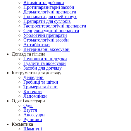
Вітаміни та добавки
Протипаразитарні засоби
Дерматологічні препарати
Препарати для очей та вух
Препарати для суглобів
Гастроентерологічні препарати
Серцево-судинні препарати
Урологічні препарати
Стоматологічні засоби
Антибіотики
Ветеринарні аксесуари
Догляд та гігієна
Пелюшки та підгузки
Туалети та аксесуари
Засоби для догляду
Інструменти для догляду
Дешедери
Гребінці та щітки
Тримери та фени
Кігтерізи
Лапомийки
Одяг і аксесуари
Одяг
Взуття
Аксесуари
Рушники
Косметика
Шампуні