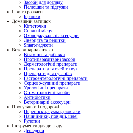
Засоби для догляду
Пелюшки та підгузки
Ігри та розваги
Іграшки
Домашній затишок
Кігтеточки
Спальні місця
Охолоджувальні аксесуари
Дверцята та решітки
Smart-гаджети
Ветеринарна аптека
Вітаміни та добавки
Протипаразитарні засоби
Дерматологічні препарати
Препарати для очей та вух
Препарати для суглобів
Гастроентерологічні препарати
Серцево-судинні препарати
Урологічні препарати
Стоматологічні засоби
Антибіотики
Ветеринарні аксесуари
Прогулянки і подорожі
Переноски, сумки, рюкзаки
Нашийники, повідці, шлеї
Рулетки
Інструменти для догляду
Дешедери