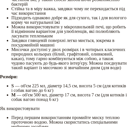
бактерій
Стійка та в міру важка, завдяки чому не перекидається під
час використання
Підходить однаково добре як для сухого, так і для вологого
корму чи натуральної їжі
Можна використовувати у мікрохвильовій печі, що робить
її відмінним варіантом для улюбленців, які полюбляють
ласувати тепленьким
Завдяки глянцевій поверхні легко миється, зокрема в
посудомийній машині
Мисочки доступні у двох розмірах і в чотирьох класичних
природних кольорах (білий, графітовий, оливковий,
какао), тому гарно комбінуються між собою, а також
чудово пасують до будь-якого інтер'єру. Можна поєднувати
такий варіант із мисочкою зі звичайним дном (для води)
Розміри:
S
— об'єм 225 мл, діаметр 14,5 см, висота 5 см (для котиків
і собак вагою до 6 кг)
M
— об'єм 500 мл, діаметр 17 см, висота 7 см (для котиків і
собак вагою понад 6 кг)
Як використовувати
Перед першим використанням промийте миску теплою
проточною водою. Можна скористатись спеціальними
мийними засобами