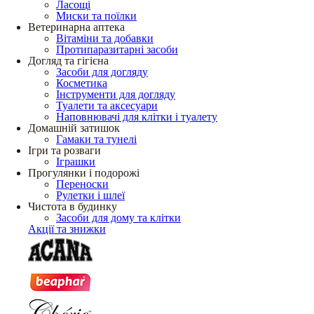
Ласощі
Миски та поїлки
Ветеринарна аптека
Вітаміни та добавки
Протипаразитарні засоби
Догляд та гігієна
Засоби для догляду
Косметика
Інструменти для догляду
Туалети та аксесуари
Наповнювачі для клітки і туалету
Домашній затишок
Гамаки та тунелі
Ігри та розваги
Іграшки
Прогулянки і подорожі
Переноски
Рулетки і шлеї
Чистота в будинку
Засоби для дому та клітки
Акції та знижки