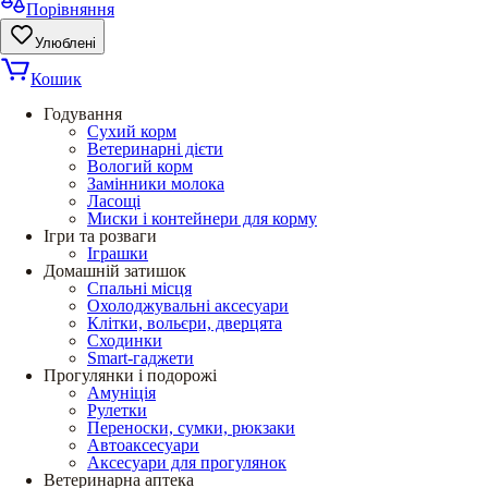
Порівняння
Улюблені
Кошик
Годування
Сухий корм
Ветеринарні дієти
Вологий корм
Замінники молока
Ласощі
Миски і контейнери для корму
Ігри та розваги
Іграшки
Домашній затишок
Спальні місця
Охолоджувальні аксесуари
Клітки, вольєри, дверцята
Сходинки
Smart-гаджети
Прогулянки і подорожі
Амуніція
Рулетки
Переноски, сумки, рюкзаки
Автоаксесуари
Аксесуари для прогулянок
Ветеринарна аптека