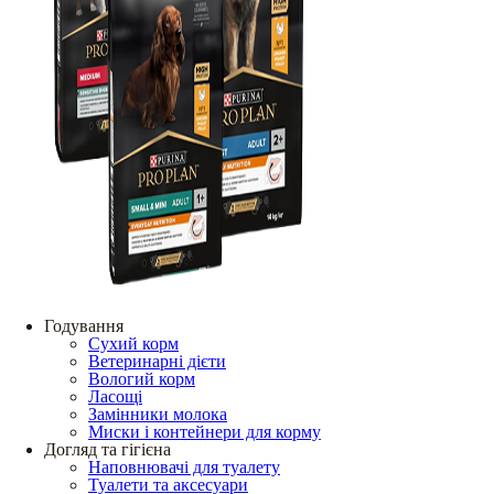
Годування
Сухий корм
Ветеринарні дієти
Вологий корм
Ласощі
Замінники молока
Миски і контейнери для корму
Догляд та гігієна
Наповнювачі для туалету
Туалети та аксесуари