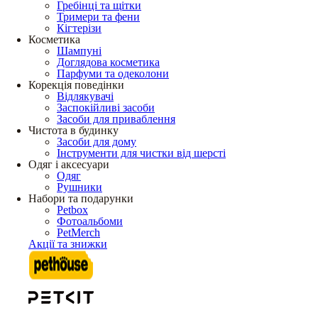
Гребінці та щітки
Тримери та фени
Кігтерізи
Косметика
Шампуні
Доглядова косметика
Парфуми та одеколони
Корекція поведінки
Відлякувачі
Заспокійливі засоби
Засоби для приваблення
Чистота в будинку
Засоби для дому
Інструменти для чистки від шерсті
Одяг і аксесуари
Одяг
Рушники
Набори та подарунки
Petbox
Фотоальбоми
PetMerch
Акції та знижки