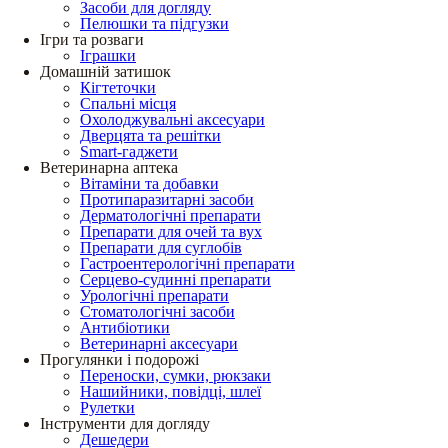
Засоби для догляду
Пелюшки та підгузки
Ігри та розваги
Іграшки
Домашній затишок
Кігтеточки
Спальні місця
Охолоджувальні аксесуари
Дверцята та решітки
Smart-гаджети
Ветеринарна аптека
Вітаміни та добавки
Протипаразитарні засоби
Дерматологічні препарати
Препарати для очей та вух
Препарати для суглобів
Гастроентерологічні препарати
Серцево-судинні препарати
Урологічні препарати
Стоматологічні засоби
Антибіотики
Ветеринарні аксесуари
Прогулянки і подорожі
Переноски, сумки, рюкзаки
Нашийники, повідці, шлеї
Рулетки
Інструменти для догляду
Дешедери