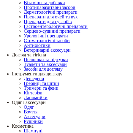
Вітаміни та добавки
Протипаразитарні засоби
Дерматологічні препарати
Препарати для очей та вух
Препарати для суглобів
Гастроентерологічні препарати
Серцево-судинні препарати
Урологічні препарати
Стоматологічні засоби
Антибіотики
Ветеринарні аксесуари
Догляд та гігієна
Пелюшки та підгузки
Туалети та аксесуари
Засоби для догляду
Інструменти для догляду
Дешедери
Гребінці та щітки
Тримери та фени
Кігтерізи
Лапомийки
Одяг і аксесуари
Одяг
Взуття
Аксесуари
Рушники
Косметика
Шампуні