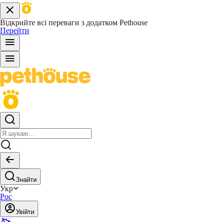
Відкрийте всі переваги з додатком Pethouse
Перейти
Знайти
Укр
Рос
Увійти