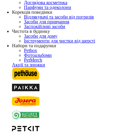
Доглядова косметика
Парфуми та одеколони
Корекція поведінки
Відлякувачі та засоби від погризів
Засоби для привчання
Заспокійливі засоби
Чистота в будинку
Засоби для дому
Інструменти для чистки від шерсті
Набори та подарунки
Petbox
Фотоальбоми
PetMerch
Акції та знижки