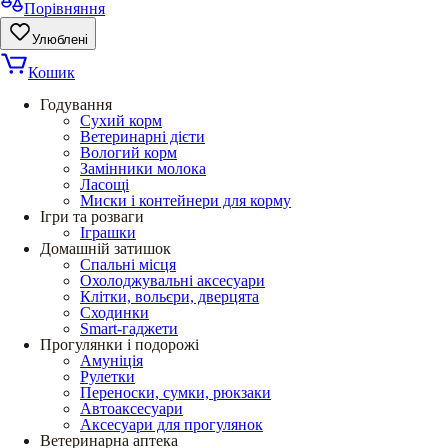
Порівняння
Улюблені
Кошик
Годування
Сухий корм
Ветеринарні дієти
Вологий корм
Замінники молока
Ласощі
Миски і контейнери для корму
Ігри та розваги
Іграшки
Домашній затишок
Спальні місця
Охолоджувальні аксесуари
Клітки, вольєри, дверцята
Сходинки
Smart-гаджети
Прогулянки і подорожі
Амуніція
Рулетки
Переноски, сумки, рюкзаки
Автоаксесуари
Аксесуари для прогулянок
Ветеринарна аптека