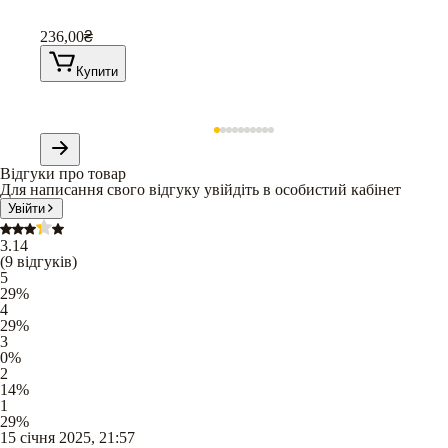
236,00
₴
Купити
Відгуки про товар
Для написання свого відгуку увійдіть в особистий кабінет
Увійти
3.14
(
9
відгуків
)
5
29
%
4
29
%
3
0
%
2
14
%
1
29
%
15 січня 2025, 21:57