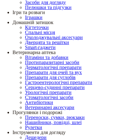
Засоби для догляду
Пелюшки та підгузки
Ігри та розваги
Іграшки
Домашній затишок
Кігтеточки
Спальні місця
Охолоджувальні аксесуари
Дверцята та решітки
Smart-гаджети
Ветеринарна аптека
Вітаміни та добавки
Протипаразитарні засоби
Дерматологічні препарати
Препарати для очей та вух
Препарати для суглобів
Гастроентерологічні препарати
Серцево-судинні препарати
Урологічні препарати
Стоматологічні засоби
Антибіотики
Ветеринарні аксесуари
Прогулянки і подорожі
Переноски, сумки, рюкзаки
Нашийники, повідці, шлеї
Рулетки
Інструменти для догляду
Дешедери