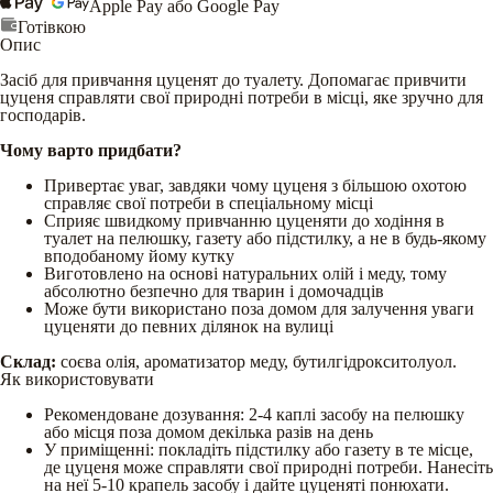
Apple Pay або Google Pay
Готівкою
Опис
Засіб для привчання цуценят до туалету. Допомагає привчити
цуценя справляти свої природні потреби в місці, яке зручно для
господарів.
Чому варто придбати?
Привертає уваг, завдяки чому цуценя з більшою охотою
справляє свої потреби в спеціальному місці
Сприяє швидкому привчанню цуценяти до ходіння в
туалет на пелюшку, газету або підстилку, а не в будь-якому
вподобаному йому кутку
Виготовлено на основі натуральних олій і меду, тому
абсолютно безпечно для тварин і домочадців
Може бути використано поза домом для залучення уваги
цуценяти до певних ділянок на вулиці
Склад:
соєва олія, ароматизатор меду, бутилгідрокситолуол.
Як використовувати
Рекомендоване дозування: 2-4 кaплі засобу на пелюшку
або місця поза домом декілька разів на день
У приміщенні: покладіть підстилку або газету в те місце,
де цуценя може справляти свої природні потреби. Нанесіть
на неї 5-10 крапель засобу і дайте цуценяті понюхати.