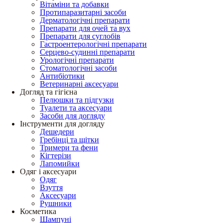
Вітаміни та добавки
Протипаразитарні засоби
Дерматологічні препарати
Препарати для очей та вух
Препарати для суглобів
Гастроентерологічні препарати
Серцево-судинні препарати
Урологічні препарати
Стоматологічні засоби
Антибіотики
Ветеринарні аксесуари
Догляд та гігієна
Пелюшки та підгузки
Туалети та аксесуари
Засоби для догляду
Інструменти для догляду
Дешедери
Гребінці та щітки
Тримери та фени
Кігтерізи
Лапомийки
Одяг і аксесуари
Одяг
Взуття
Аксесуари
Рушники
Косметика
Шампуні