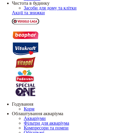
Чистота в будинку
Засоби для дому та клітки
Акції та знижки
Годування
Корм
Облаштування акваріума
Акваріуми
Фільтри для акваріума
Компресори та помпи
Обігрівачі