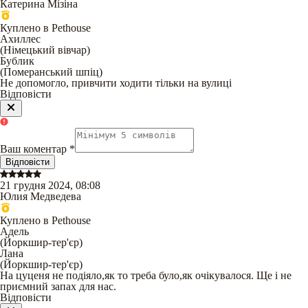
Катерина Мізіна
Куплено в Pethouse
Ахиллес
(
Німецький вівчар
)
Бублик
(
Померанський шпіц
)
Не допомогло, привчити ходити тільки на вулиці
Відповісти
Ваш коментар
*
Відповісти
21 грудня 2024, 08:08
Юлия Медведева
Куплено в Pethouse
Адель
(
Йоркшир-тер'єр
)
Лана
(
Йоркшир-тер'єр
)
На цуценя не подіяло,як то треба було,як очікувалося. Ще і не
приємний запах для нас.
Відповісти