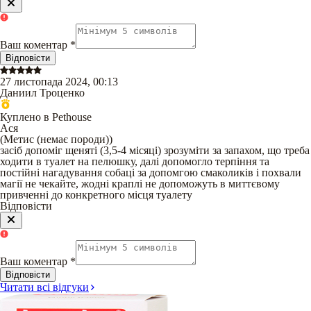
Ваш коментар
*
Відповісти
27 листопада 2024, 00:13
Даниил Троценко
Куплено в Pethouse
Ася
(
Метис (немає породи)
)
засіб допоміг щеняті (3,5-4 місяці) зрозуміти за запахом, що треба
ходити в туалет на пелюшку, далі допомогло терпіння та
постійні нагадування собаці за допомгою смаколиків і похвали
магії не чекайте, жодні краплі не допоможуть в миттєвому
привченні до конкретного місця туалету
Відповісти
Ваш коментар
*
Відповісти
Читати всі відгуки