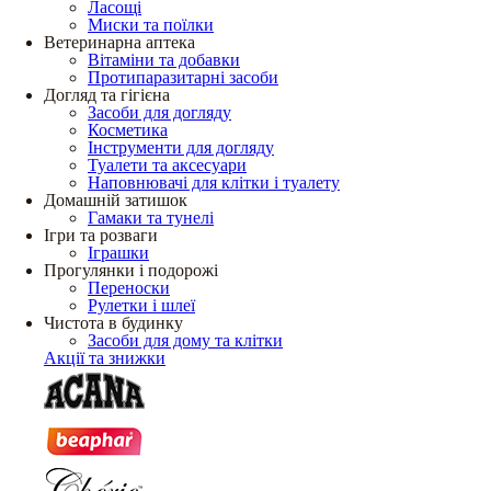
Ласощі
Миски та поїлки
Ветеринарна аптека
Вітаміни та добавки
Протипаразитарні засоби
Догляд та гігієна
Засоби для догляду
Косметика
Інструменти для догляду
Туалети та аксесуари
Наповнювачі для клітки і туалету
Домашній затишок
Гамаки та тунелі
Ігри та розваги
Іграшки
Прогулянки і подорожі
Переноски
Рулетки і шлеї
Чистота в будинку
Засоби для дому та клітки
Акції та знижки