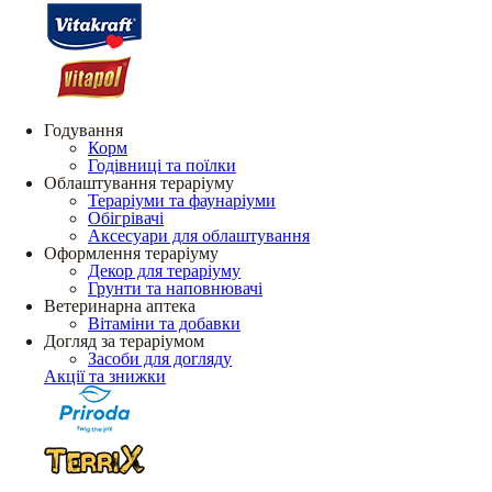
Годування
Корм
Годівниці та поїлки
Облаштування тераріуму
Тераріуми та фаунаріуми
Обігрівачі
Аксесуари для облаштування
Оформлення тераріуму
Декор для тераріуму
Грунти та наповнювачі
Ветеринарна аптека
Вітаміни та добавки
Догляд за тераріумом
Засоби для догляду
Акції та знижки