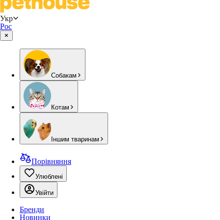
Укр
Рос
Собакам
Котам
Іншим тваринам
Порівняння
Улюблені
Увійти
Бренди
Новинки