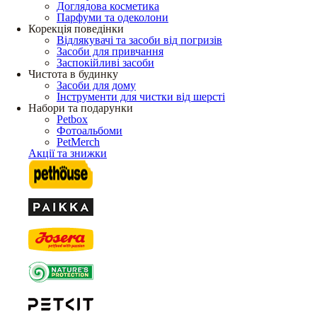
Доглядова косметика
Парфуми та одеколони
Корекція поведінки
Відлякувачі та засоби від погризів
Засоби для привчання
Заспокійливі засоби
Чистота в будинку
Засоби для дому
Інструменти для чистки від шерсті
Набори та подарунки
Petbox
Фотоальбоми
PetMerch
Акції та знижки