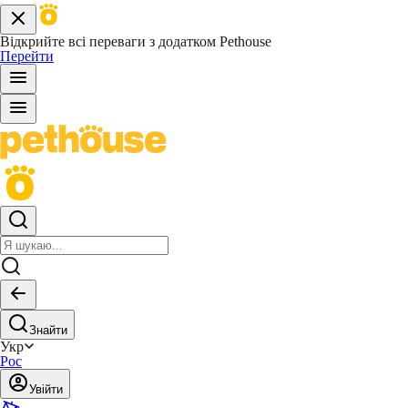
Відкрийте всі переваги з додатком Pethouse
Перейти
Знайти
Укр
Рос
Увійти