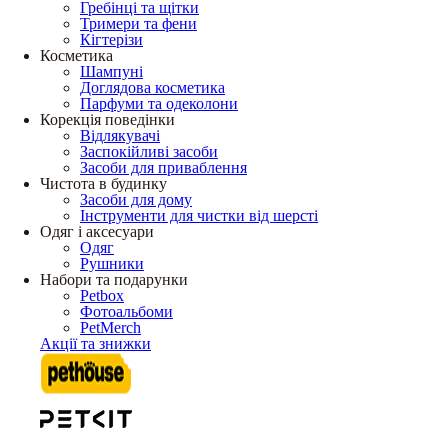
Гребінці та щітки
Тримери та фени
Кігтерізи
Косметика
Шампуні
Доглядова косметика
Парфуми та одеколони
Корекція поведінки
Відлякувачі
Заспокійливі засоби
Засоби для приваблення
Чистота в будинку
Засоби для дому
Інструменти для чистки від шерсті
Одяг і аксесуари
Одяг
Рушники
Набори та подарунки
Petbox
Фотоальбоми
PetMerch
Акції та знижки