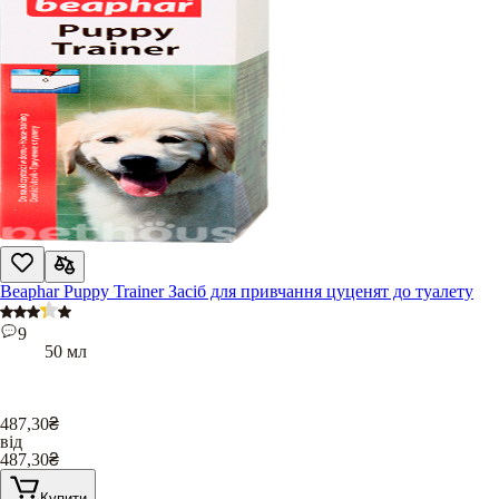
Beaphar Puppy Trainer Засіб для привчання цуценят до туалету
9
50 мл
487,30
₴
від
487,30
₴
Купити