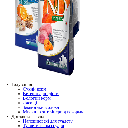
Годування
Сухий корм
Ветеринарні дієти
Вологий корм
Ласощі
Замінники молока
Миски і контейнери для корму
Догляд та гігієна
Наповнювачі для туалету
Туалети та аксесуари