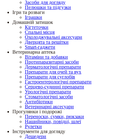
Засоби для догляду
Пелюшки та підгузки
Ігри та розваги
Іграшки
Домашній затишок
Кігтеточки
Спальні місця
Охолоджувальні аксесуари
Дверцята та решітки
Smart-гаджети
Ветеринарна аптека
Вітаміни та добавки
Протипаразитарні засоби
Дерматологічні препарати
Препарати для очей та вух
Препарати для суглобів
Гастроентерологічні препарати
Серцево-судинні препарати
Урологічні препарати
Стоматологічні засоби
Антибіотики
Ветеринарні аксесуари
Прогулянки і подорожі
Переноски, сумки, рюкзаки
Нашийники, повідці, шлеї
Рулетки
Інструменти для догляду
Дешедери