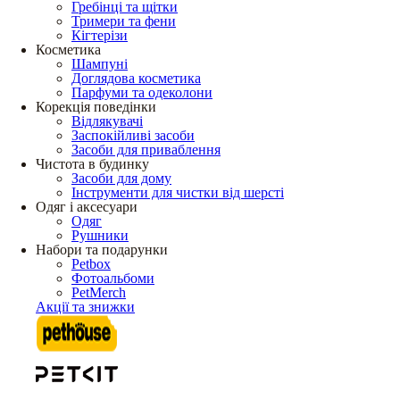
Гребінці та щітки
Тримери та фени
Кігтерізи
Косметика
Шампуні
Доглядова косметика
Парфуми та одеколони
Корекція поведінки
Відлякувачі
Заспокійливі засоби
Засоби для приваблення
Чистота в будинку
Засоби для дому
Інструменти для чистки від шерсті
Одяг і аксесуари
Одяг
Рушники
Набори та подарунки
Petbox
Фотоальбоми
PetMerch
Акції та знижки