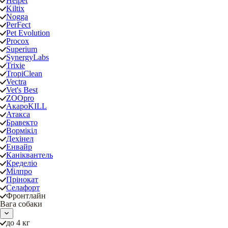
Helpet
Kiltix
Nogga
PerFect
Pet Evolution
Procox
Superium
SynergyLabs
Trixie
TropiClean
Vectra
Vet's Best
ZOOpro
АкароKILL
Атакса
Бравекто
Вормікіл
Дехінел
Енвайр
Каніквантель
Кределіо
Мілпро
Прінокат
Селафорт
Фронтлайн
Вага собаки
до 4 кг