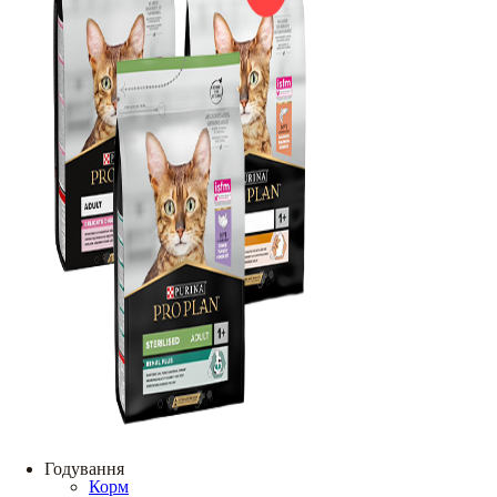
Годування
Корм