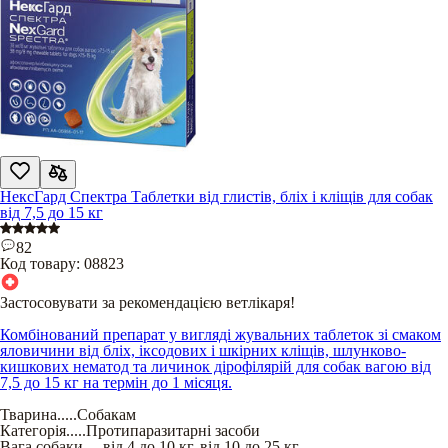
НексГард Спектра Таблетки від глистів, бліх і кліщів для собак
від 7,5 до 15 кг
82
Код товару:
08823
Застосовувати за рекомендацією ветлікаря!
Комбінований препарат у вигляді жувальних таблеток зі смаком
яловичини від бліх, іксодових і шкірних кліщів, шлунково-
кишкових нематод та личинок дірофілярій для собак вагою від
7,5 до 15 кг на термін до 1 місяця.
Тварина
.....
Собакам
Категорія
.....
Протипаразитарні засоби
Вага собаки
.....
від 4 до 10 кг
,
від 10 до 25 кг