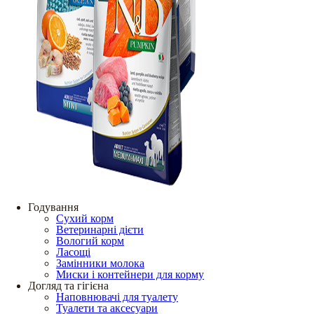
Годування
Сухий корм
Ветеринарні дієти
Вологий корм
Ласощі
Замінники молока
Миски і контейнери для корму
Догляд та гігієна
Наповнювачі для туалету
Туалети та аксесуари