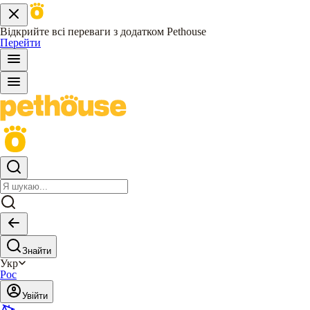
Відкрийте всі переваги з додатком Pethouse
Перейти
Знайти
Укр
Рос
Увійти