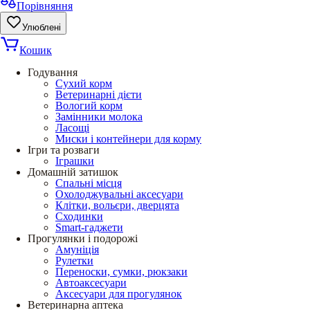
Порівняння
Улюблені
Кошик
Годування
Сухий корм
Ветеринарні дієти
Вологий корм
Замінники молока
Ласощі
Миски і контейнери для корму
Ігри та розваги
Іграшки
Домашній затишок
Спальні місця
Охолоджувальні аксесуари
Клітки, вольєри, дверцята
Сходинки
Smart-гаджети
Прогулянки і подорожі
Амуніція
Рулетки
Переноски, сумки, рюкзаки
Автоаксесуари
Аксесуари для прогулянок
Ветеринарна аптека