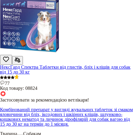
НексГард Спектра Таблетки від глистів, бліх і кліщів для собак
від 15 до 30 кг
77
Код товару:
08824
Застосовувати за рекомендацією ветлікаря!
Комбінований препарат у вигляді жувальних таблеток зі смаком
яловичини від бліх, іксодових і шкірних кліщів, шлунково-
кишкових нематод та личинок дірофілярій для собак вагою від
15 до 30 кг на термін до 1 місяця.
Тварина
.....
Собакам