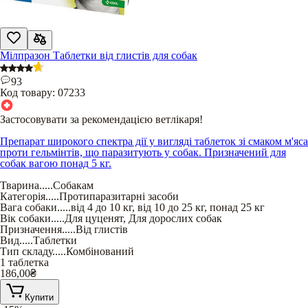
Мілпразон Таблетки від глистів для собак
93
Код товару:
07233
Застосовувати за рекомендацією ветлікаря!
Препарат широкого спектра дії у вигляді таблеток зі смаком м'яса
проти гельмінтів, що паразитують у собак. Призначений для
собак вагою понад 5 кг.
Тварина
.....
Собакам
Категорія
.....
Протипаразитарні засоби
Вага собаки
.....
від 4 до 10 кг
,
від 10 до 25 кг
,
понад 25 кг
Вік собаки
.....
Для цуценят
,
Для дорослих собак
Призначення
.....
Від глистів
Вид
.....
Таблетки
Тип складу
.....
Комбінований
1 таблетка
186,00
₴
Купити