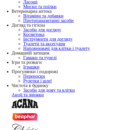
Ласощі
Миски та поїлки
Ветеринарна аптека
Вітаміни та добавки
Протипаразитарні засоби
Догляд та гігієна
Засоби для догляду
Косметика
Інструменти для догляду
Туалети та аксесуари
Наповнювачі для клітки і туалету
Домашній затишок
Гамаки та тунелі
Ігри та розваги
Іграшки
Прогулянки і подорожі
Переноски
Рулетки і шлеї
Чистота в будинку
Засоби для дому та клітки
Акції та знижки