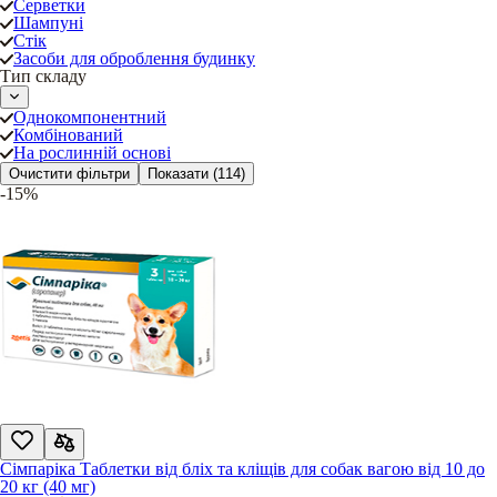
Серветки
Шампуні
Стік
Засоби для оброблення будинку
Тип складу
Однокомпонентний
Комбінований
На рослинній основі
Очистити фільтри
Показати
(114)
-15%
Сімпаріка Таблетки від бліх та кліщів для собак вагою від 10 до
20 кг (40 мг)