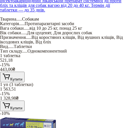
Інсектоакарицидний лікарський препарат системної дії проти
бліх та кліщів для собак вагою від 20 до 40 кг. Термін дії
таблетки — до 35 днів.
Тварина
.....
Собакам
Категорія
.....
Протипаразитарні засоби
Вага собаки
.....
від 10 до 25 кг
,
понад 25 кг
Вік собаки
.....
Для цуценят
,
Для дорослих собак
Призначення
.....
Від коростяних кліщів
,
Від вушних кліщів
,
Від
іксодових кліщів
,
Від бліх
Вид
.....
Таблетки
Тип складу
.....
Однокомпонентний
1 таблетка
521,18
-15%
443,00
₴
Купити
1 уп (3 таблетки)
1 563,51
-15%
1 328,98
₴
Купити
-10%