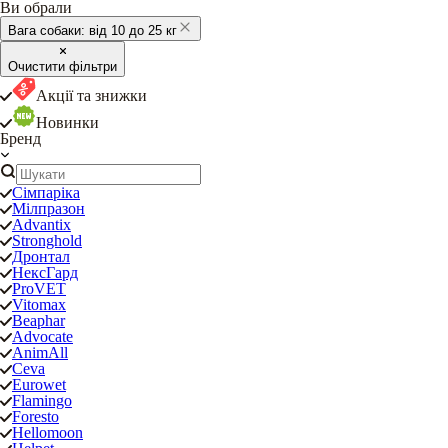
Ви обрали
Вага собаки:
від 10 до 25 кг
Очистити фільтри
Акції та знижки
Новинки
Бренд
Сімпаріка
Мілпразон
Advantix
Stronghold
Дронтал
НексГард
ProVET
Vitomax
Beaphar
Advocate
AnimAll
Ceva
Eurowet
Flamingo
Foresto
Hellomoon