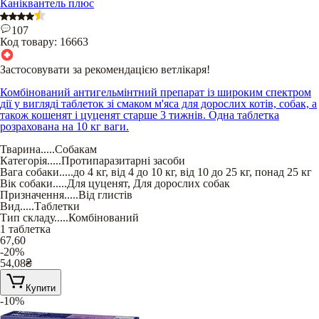
Каніквантель плюс
107
Код товару:
16663
Застосовувати за рекомендацією ветлікаря!
Комбінований антигельмінтний препарат із широким спектром
дії у вигляді таблеток зі смаком м'яса для дорослих котів, собак, а
також кошенят і цуценят старше 3 тижнів. Одна таблетка
розрахована на 10 кг ваги.
Тварина
.....
Собакам
Категорія
.....
Протипаразитарні засоби
Вага собаки
.....
до 4 кг
,
від 4 до 10 кг
,
від 10 до 25 кг
,
понад 25 кг
Вік собаки
.....
Для цуценят
,
Для дорослих собак
Призначення
.....
Від глистів
Вид
.....
Таблетки
Тип складу
.....
Комбінований
1 таблетка
67,60
-20%
54,08
₴
Купити
-10%