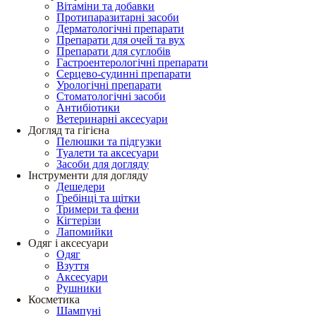
Вітаміни та добавки
Протипаразитарні засоби
Дерматологічні препарати
Препарати для очей та вух
Препарати для суглобів
Гастроентерологічні препарати
Серцево-судинні препарати
Урологічні препарати
Стоматологічні засоби
Антибіотики
Ветеринарні аксесуари
Догляд та гігієна
Пелюшки та підгузки
Туалети та аксесуари
Засоби для догляду
Інструменти для догляду
Дешедери
Гребінці та щітки
Тримери та фени
Кігтерізи
Лапомийки
Одяг і аксесуари
Одяг
Взуття
Аксесуари
Рушники
Косметика
Шампуні