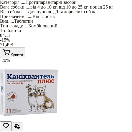
Категорія
.....
Протипаразитарні засоби
Вага собаки
.....
від 4 до 10 кг
,
від 10 до 25 кг
,
понад 25 кг
Вік собаки
.....
Для цуценят
,
Для дорослих собак
Призначення
.....
Від глистів
Вид
.....
Таблетки
Тип складу
.....
Комбінований
1 таблетка
84,11
-15%
71,49
₴
Купити
-20%