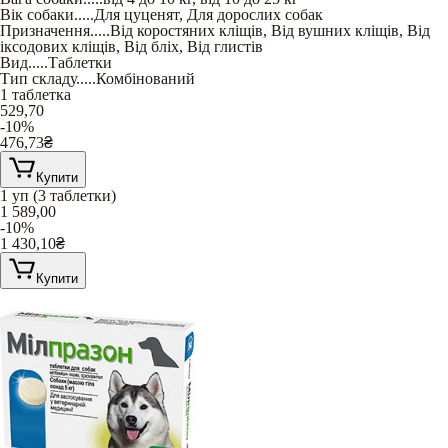
Вік собаки
.....
Для цуценят
,
Для дорослих собак
Призначення
.....
Від коростяних кліщів
,
Від вушних кліщів
,
Від
іксодових кліщів
,
Від бліх
,
Від глистів
Вид
.....
Таблетки
Тип складу
.....
Комбінований
1 таблетка
529,70
-10%
476,73
₴
Купити
1 уп (3 таблетки)
1 589,00
-10%
1 430,10
₴
Купити