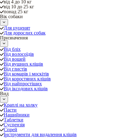
від 4 до 10 кг
від 10 до 25 кг
понад 25 кг
Вік собаки
Для цуценят
Для дорослих собак
Призначення
Від бліх
Від волосоїдів
Від вошей
Від вушних кліщів
Від глистів
Від комарів і москітів
Від коростяних кліщів
Від найпростіших
Від іксодових кліщів
Вид
Краплі на холку
Пасти
Нашийники
Таблетки
Суспензія
Спрей
Інструменти для видалення кліщів