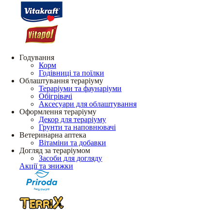
Годування
Корм
Годівниці та поїлки
Облаштування тераріуму
Тераріуми та фаунаріуми
Обігрівачі
Аксесуари для облаштування
Оформлення тераріуму
Декор для тераріуму
Грунти та наповнювачі
Ветеринарна аптека
Вітаміни та добавки
Догляд за тераріумом
Засоби для догляду
Акції та знижки