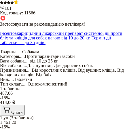
161
Код товару:
11566
Застосовувати за рекомендацією ветлікаря!
Інсектоакарицидний лікарський препарат системної дії проти
бліх та кліщів для собак вагою від 10 до 20 кг. Термін дії
таблетки — до 35 днів.
Тварина
.....
Собакам
Категорія
.....
Протипаразитарні засоби
Вага собаки
.....
від 10 до 25 кг
Вік собаки
.....
Для цуценят
,
Для дорослих собак
Призначення
.....
Від коростяних кліщів
,
Від вушних кліщів
,
Від
іксодових кліщів
,
Від бліх
Вид
.....
Таблетки
Тип складу
.....
Однокомпонентний
1 таблетка
487,06
-15%
414,00
₴
Купити
1 уп (3 таблетки)
1 461,20
-15%