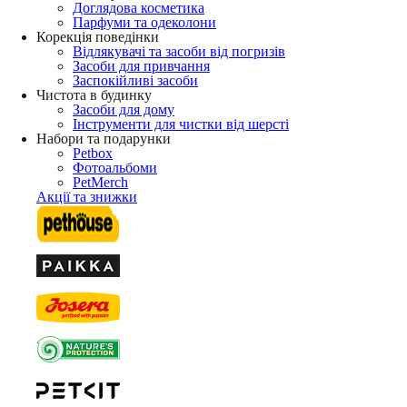
Доглядова косметика
Парфуми та одеколони
Корекція поведінки
Відлякувачі та засоби від погризів
Засоби для привчання
Заспокійливі засоби
Чистота в будинку
Засоби для дому
Інструменти для чистки від шерсті
Набори та подарунки
Petbox
Фотоальбоми
PetMerch
Акції та знижки