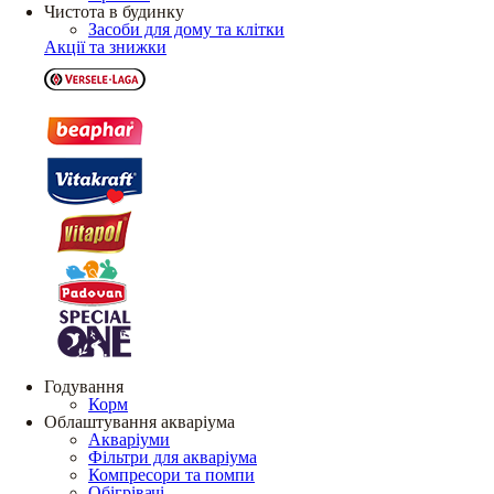
Чистота в будинку
Засоби для дому та клітки
Акції та знижки
Годування
Корм
Облаштування акваріума
Акваріуми
Фільтри для акваріума
Компресори та помпи
Обігрівачі