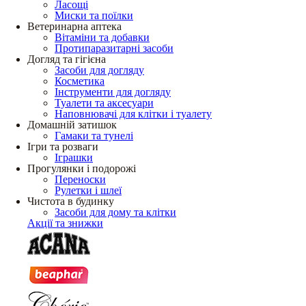
Ласощі
Миски та поїлки
Ветеринарна аптека
Вітаміни та добавки
Протипаразитарні засоби
Догляд та гігієна
Засоби для догляду
Косметика
Інструменти для догляду
Туалети та аксесуари
Наповнювачі для клітки і туалету
Домашній затишок
Гамаки та тунелі
Ігри та розваги
Іграшки
Прогулянки і подорожі
Переноски
Рулетки і шлеї
Чистота в будинку
Засоби для дому та клітки
Акції та знижки