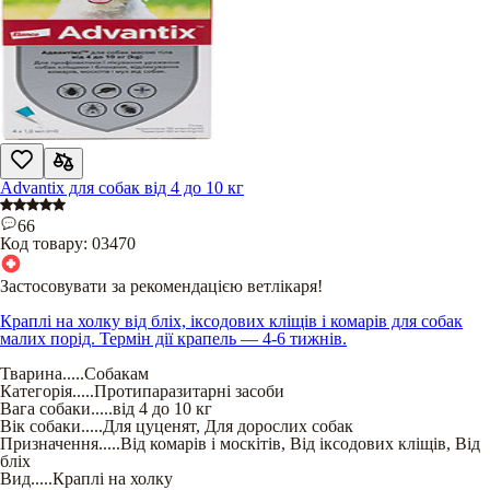
Advantix для собак від 4 до 10 кг
66
Код товару:
03470
Застосовувати за рекомендацією ветлікаря!
Краплі на холку від бліх, іксодових кліщів і комарів для собак
малих порід. Термін дії крапель — 4-6 тижнів.
Тварина
.....
Собакам
Категорія
.....
Протипаразитарні засоби
Вага собаки
.....
від 4 до 10 кг
Вік собаки
.....
Для цуценят
,
Для дорослих собак
Призначення
.....
Від комарів і москітів
,
Від іксодових кліщів
,
Від
бліх
Вид
.....
Краплі на холку