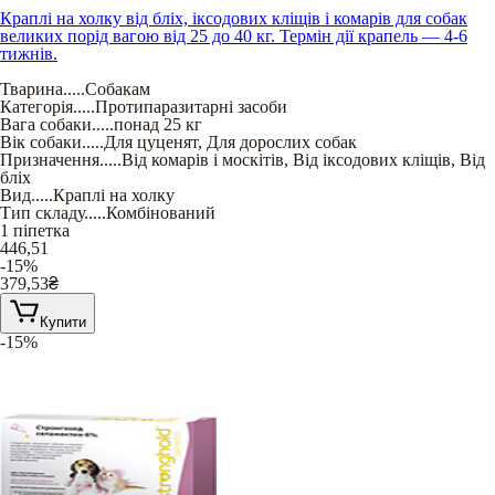
Краплі на холку від бліх, іксодових кліщів і комарів для собак
великих порід вагою від 25 до 40 кг. Термін дії крапель — 4-6
тижнів.
Тварина
.....
Собакам
Категорія
.....
Протипаразитарні засоби
Вага собаки
.....
понад 25 кг
Вік собаки
.....
Для цуценят
,
Для дорослих собак
Призначення
.....
Від комарів і москітів
,
Від іксодових кліщів
,
Від
бліх
Вид
.....
Краплі на холку
Тип складу
.....
Комбінований
1 піпетка
446,51
-15%
379,53
₴
Купити
-15%