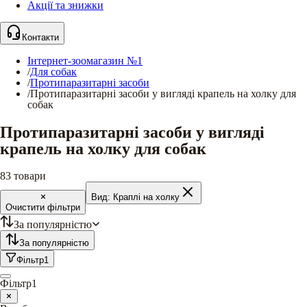
Акції та знижки
Контакти
Інтернет-зоомагазин №1
/
Для собак
/
Протипаразитарні засоби
/
Протипаразитарні засоби у вигляді крапель на холку для
собак
Протипаразитарні засоби у вигляді
крапель на холку для собак
83
товари
Вид:
Краплі на холку
Очистити фільтри
За популярністю
За популярністю
Фільтр
1
Фільтр
1