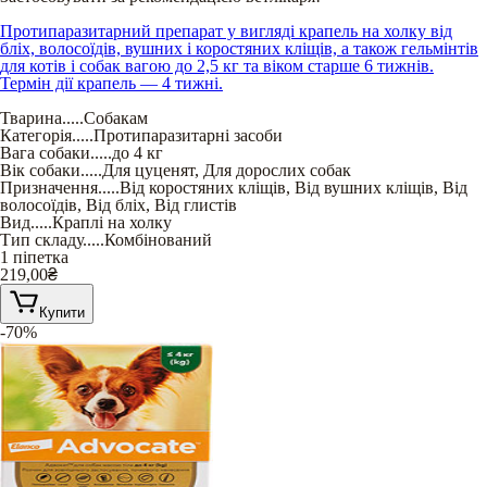
Протипаразитарний препарат у вигляді крапель на холку від
бліх, волосоїдів, вушних і коростяних кліщів, а також гельмінтів
для котів і собак вагою до 2,5 кг та віком старше 6 тижнів.
Термін дії крапель — 4 тижні.
Тварина
.....
Собакам
Категорія
.....
Протипаразитарні засоби
Вага собаки
.....
до 4 кг
Вік собаки
.....
Для цуценят
,
Для дорослих собак
Призначення
.....
Від коростяних кліщів
,
Від вушних кліщів
,
Від
волосоїдів
,
Від бліх
,
Від глистів
Вид
.....
Краплі на холку
Тип складу
.....
Комбінований
1 піпетка
219,00
₴
Купити
-70%