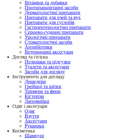
Вітаміни та добавки
Протипаразитарні засоби
Дерматологічні препарати
Препарати для очей та вух
Препарати для суглобів
Гастроентерологічні препарати
Серцево-судинні препарати
Урологічні препарати
Стоматологічні засоби
Антибіотики
Ветеринарні аксесуари
Догляд та гігієна
Пелюшки та підгузки
Туалети та аксесуари
Засоби для догляду
Інструменти для догляду
Дешедери
Гребінці та щітки
Тримери та фени
Кігтерізи
Лапомийки
Одяг і аксесуари
Одяг
Взуття
Аксесуари
Рушники
Косметика
Шампуні