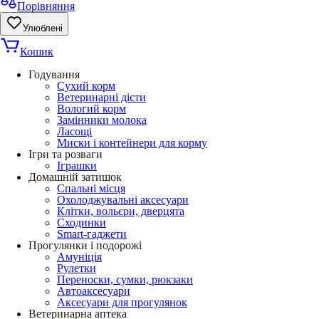
Порівняння
Улюблені
Кошик
Годування
Сухий корм
Ветеринарні дієти
Вологий корм
Замінники молока
Ласощі
Миски і контейнери для корму
Ігри та розваги
Іграшки
Домашній затишок
Спальні місця
Охолоджувальні аксесуари
Клітки, вольєри, дверцята
Сходинки
Smart-гаджети
Прогулянки і подорожі
Амуніція
Рулетки
Переноски, сумки, рюкзаки
Автоаксесуари
Аксесуари для прогулянок
Ветеринарна аптека