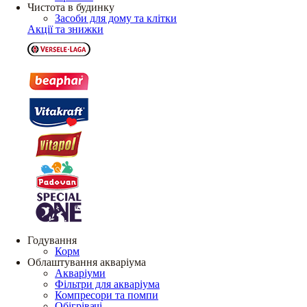
Чистота в будинку
Засоби для дому та клітки
Акції та знижки
Годування
Корм
Облаштування акваріума
Акваріуми
Фільтри для акваріума
Компресори та помпи
Обігрівачі