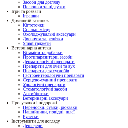
Засоби для догляду
Пелюшки та підгузки
Ігри та розваги
Іграшки
Домашній затишок
Кігтеточки
Спальні місця
Охолоджувальні аксесуари
Дверцята та решітки
Smart-гаджети
Ветеринарна аптека
Вітаміни та добавки
Протипаразитарні засоби
Дерматологічні препарати
Препарати для очей та вух
Препарати для суглобів
Гастроентерологічні препарати
Серцево-судинні препарати
Урологічні препарати
Стоматологічні засоби
Антибіотики
Ветеринарні аксесуари
Прогулянки і подорожі
Переноски, сумки, рюкзаки
Нашийники, повідці, шлеї
Рулетки
Інструменти для догляду
Дешедери