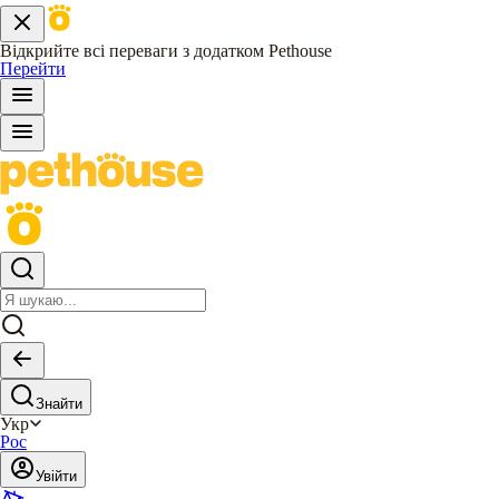
Відкрийте всі переваги з додатком Pethouse
Перейти
Знайти
Укр
Рос
Увійти