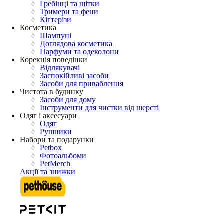
Гребінці та щітки
Тримери та фени
Кігтерізи
Косметика
Шампуні
Доглядова косметика
Парфуми та одеколони
Корекція поведінки
Відлякувачі
Заспокійливі засоби
Засоби для приваблення
Чистота в будинку
Засоби для дому
Інструменти для чистки від шерсті
Одяг і аксесуари
Одяг
Рушники
Набори та подарунки
Petbox
Фотоальбоми
PetMerch
Акції та знижки