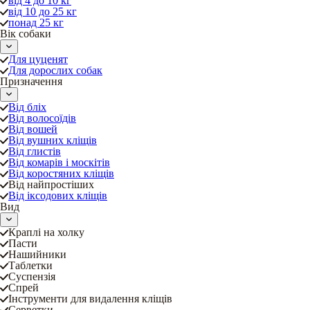
від 4 до 10 кг
від 10 до 25 кг
понад 25 кг
Вік собаки
Для цуценят
Для дорослих собак
Призначення
Від бліх
Від волосоїдів
Від вошей
Від вушних кліщів
Від глистів
Від комарів і москітів
Від коростяних кліщів
Від найпростіших
Від іксодових кліщів
Вид
Краплі на холку
Пасти
Нашийники
Таблетки
Суспензія
Спрей
Інструменти для видалення кліщів
Серветки