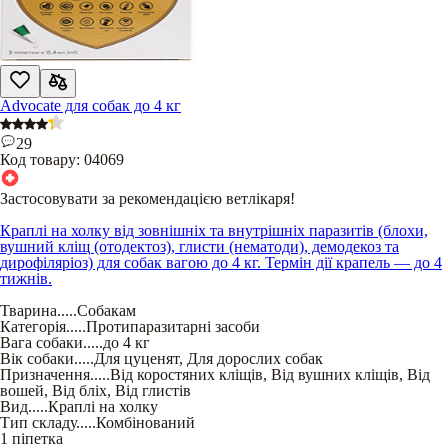
Advocate для собак до 4 кг
29
Код товару:
04069
Застосовувати за рекомендацією ветлікаря!
Краплі на холку від зовнішніх та внутрішніх паразитів (блохи,
вушний кліщ (отодектоз), глисти (нематоди), демодекоз та
дирофіляріоз) для собак вагою до 4 кг. Термін дії крапель — до 4
тижнів.
Тварина
.....
Собакам
Категорія
.....
Протипаразитарні засоби
Вага собаки
.....
до 4 кг
Вік собаки
.....
Для цуценят
,
Для дорослих собак
Призначення
.....
Від коростяних кліщів
,
Від вушних кліщів
,
Від
вошей
,
Від бліх
,
Від глистів
Вид
.....
Краплі на холку
Тип складу
.....
Комбінований
1 піпетка