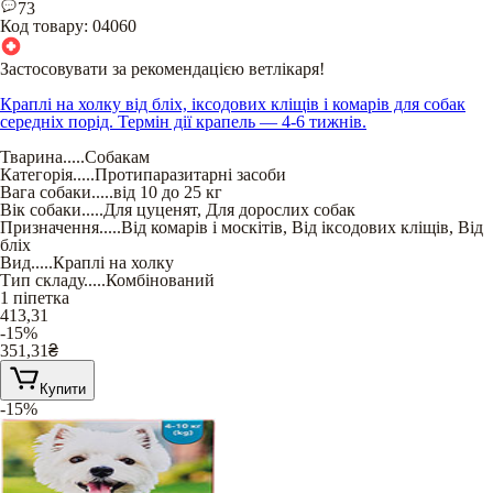
73
Код товару:
04060
Застосовувати за рекомендацією ветлікаря!
Краплі на холку від бліх, іксодових кліщів і комарів для собак
середніх порід. Термін дії крапель — 4-6 тижнів.
Тварина
.....
Собакам
Категорія
.....
Протипаразитарні засоби
Вага собаки
.....
від 10 до 25 кг
Вік собаки
.....
Для цуценят
,
Для дорослих собак
Призначення
.....
Від комарів і москітів
,
Від іксодових кліщів
,
Від
бліх
Вид
.....
Краплі на холку
Тип складу
.....
Комбінований
1 піпетка
413,31
-15%
351,31
₴
Купити
-15%