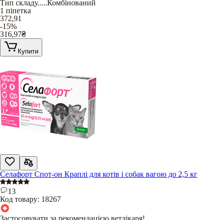
Тип складу
.....
Комбінований
1 піпетка
372,91
-15%
316,97
₴
Купити
Селафорт Спот-он Краплі для котів і собак вагою до 2,5 кг
13
Код товару:
18267
Застосовувати за рекомендацією ветлікаря!