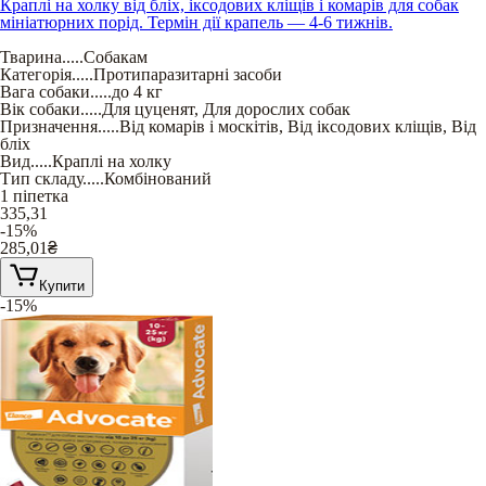
Краплі на холку від бліх, іксодових кліщів і комарів для собак
мініатюрних порід. Термін дії крапель — 4-6 тижнів.
Тварина
.....
Собакам
Категорія
.....
Протипаразитарні засоби
Вага собаки
.....
до 4 кг
Вік собаки
.....
Для цуценят
,
Для дорослих собак
Призначення
.....
Від комарів і москітів
,
Від іксодових кліщів
,
Від
бліх
Вид
.....
Краплі на холку
Тип складу
.....
Комбінований
1 піпетка
335,31
-15%
285,01
₴
Купити
-15%