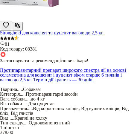
Stronghold для кошенят та цуценят вагою до 2,5 кг
81
Код товару:
08381
Застосовувати за рекомендацією ветлікаря!
Протипаразитарний препарат широкого спектра дії на основі
селамектина для кошенят і цуценят віком старше 6 тижнів і
вагою до 2,5 кг. Термін дії крапель — 30 днів.
Тварина
.....
Собакам
Категорія
.....
Протипаразитарні засоби
Вага собаки
.....
до 4 кг
Вік собаки
.....
Для цуценят
Призначення
.....
Від коростяних кліщів
,
Від вушних кліщів
,
Від
бліх
,
Від глистів
Вид
.....
Краплі на холку
Тип складу
.....
Однокомпонентний
1 піпетка
378,00