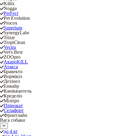
Kiltix
Nogga
PerFect
Pet Evolution
Procox
Superium
SynergyLabs
Trixie
TropiClean
Vectra
Vet's Best
ZOOpro
АкароKILL
Атакса
Бравекто
Вормікіл
Дехінел
Енвайр
Каніквантель
Кределіо
Мілпро
Прінокат
Селафорт
Фронтлайн
Вага собаки
до 4 кг