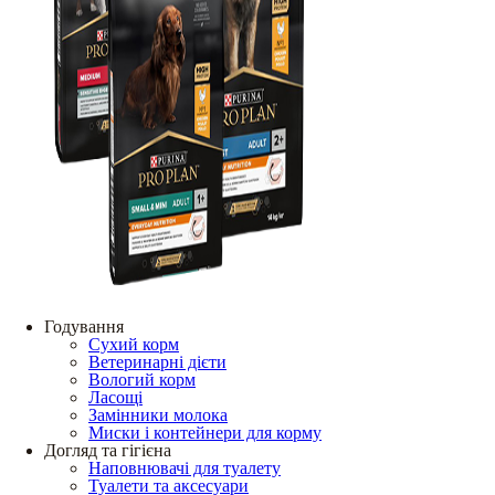
Годування
Сухий корм
Ветеринарні дієти
Вологий корм
Ласощі
Замінники молока
Миски і контейнери для корму
Догляд та гігієна
Наповнювачі для туалету
Туалети та аксесуари