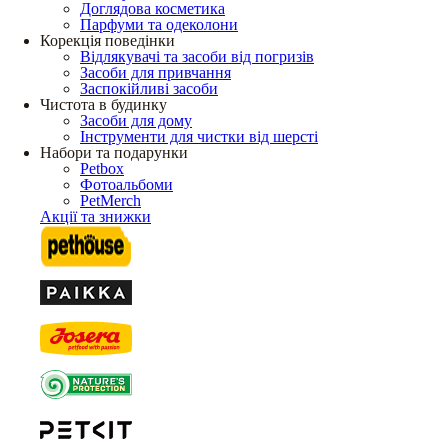
Доглядова косметика
Парфуми та одеколони
Корекція поведінки
Відлякувачі та засоби від погризів
Засоби для привчання
Заспокійливі засоби
Чистота в будинку
Засоби для дому
Інструменти для чистки від шерсті
Набори та подарунки
Petbox
Фотоальбоми
PetMerch
Акції та знижки