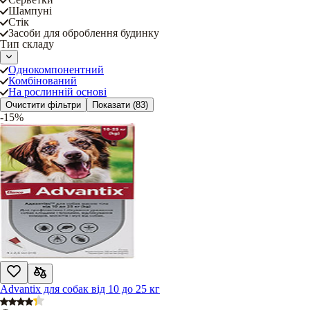
Шампуні
Стік
Засоби для оброблення будинку
Тип складу
Однокомпонентний
Комбінований
На рослинній основі
Очистити фільтри
Показати
(83)
-15%
Advantix для собак від 10 до 25 кг