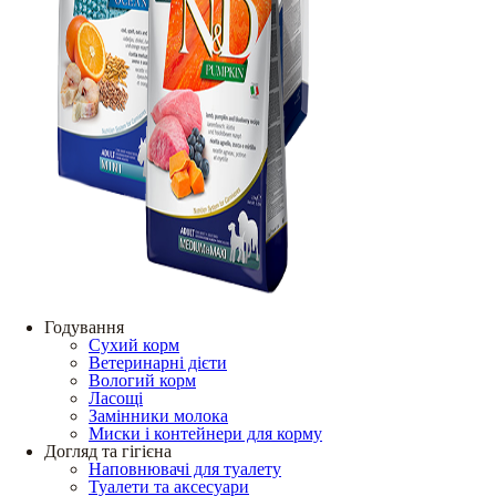
Годування
Сухий корм
Ветеринарні дієти
Вологий корм
Ласощі
Замінники молока
Миски і контейнери для корму
Догляд та гігієна
Наповнювачі для туалету
Туалети та аксесуари