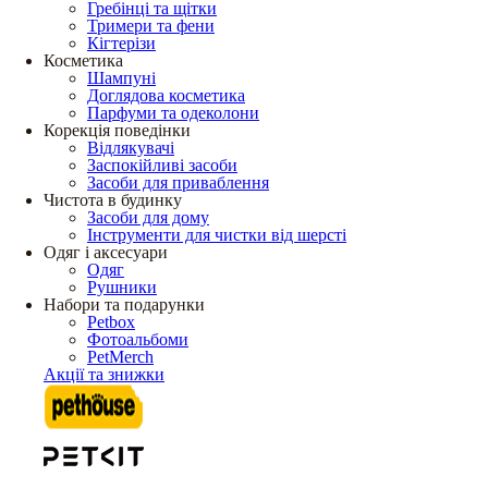
Гребінці та щітки
Тримери та фени
Кігтерізи
Косметика
Шампуні
Доглядова косметика
Парфуми та одеколони
Корекція поведінки
Відлякувачі
Заспокійливі засоби
Засоби для приваблення
Чистота в будинку
Засоби для дому
Інструменти для чистки від шерсті
Одяг і аксесуари
Одяг
Рушники
Набори та подарунки
Petbox
Фотоальбоми
PetMerch
Акції та знижки