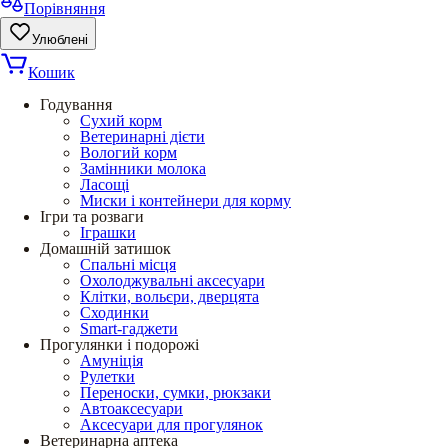
Порівняння
Улюблені
Кошик
Годування
Сухий корм
Ветеринарні дієти
Вологий корм
Замінники молока
Ласощі
Миски і контейнери для корму
Ігри та розваги
Іграшки
Домашній затишок
Спальні місця
Охолоджувальні аксесуари
Клітки, вольєри, дверцята
Сходинки
Smart-гаджети
Прогулянки і подорожі
Амуніція
Рулетки
Переноски, сумки, рюкзаки
Автоаксесуари
Аксесуари для прогулянок
Ветеринарна аптека