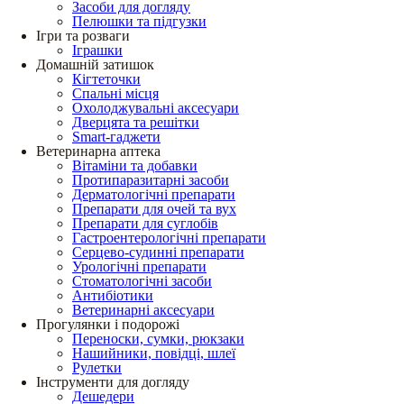
Засоби для догляду
Пелюшки та підгузки
Ігри та розваги
Іграшки
Домашній затишок
Кігтеточки
Спальні місця
Охолоджувальні аксесуари
Дверцята та решітки
Smart-гаджети
Ветеринарна аптека
Вітаміни та добавки
Протипаразитарні засоби
Дерматологічні препарати
Препарати для очей та вух
Препарати для суглобів
Гастроентерологічні препарати
Серцево-судинні препарати
Урологічні препарати
Стоматологічні засоби
Антибіотики
Ветеринарні аксесуари
Прогулянки і подорожі
Переноски, сумки, рюкзаки
Нашийники, повідці, шлеї
Рулетки
Інструменти для догляду
Дешедери