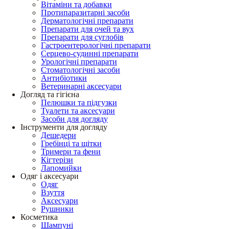
Вітаміни та добавки
Протипаразитарні засоби
Дерматологічні препарати
Препарати для очей та вух
Препарати для суглобів
Гастроентерологічні препарати
Серцево-судинні препарати
Урологічні препарати
Стоматологічні засоби
Антибіотики
Ветеринарні аксесуари
Догляд та гігієна
Пелюшки та підгузки
Туалети та аксесуари
Засоби для догляду
Інструменти для догляду
Дешедери
Гребінці та щітки
Тримери та фени
Кігтерізи
Лапомийки
Одяг і аксесуари
Одяг
Взуття
Аксесуари
Рушники
Косметика
Шампуні