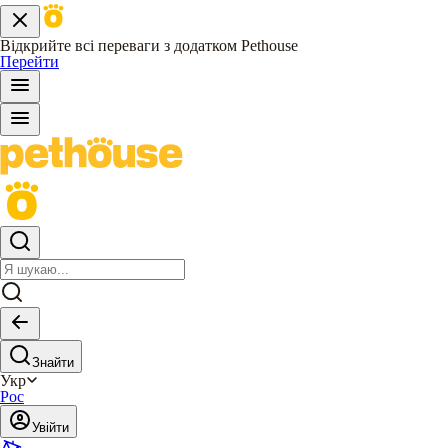
Відкрийте всі переваги з додатком Pethouse
Перейти
Знайти
Укр
Рос
Увійти