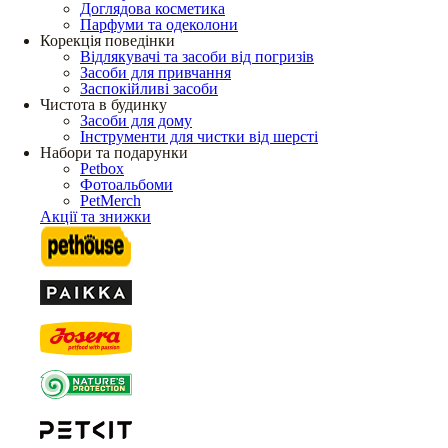
Доглядова косметика
Парфуми та одеколони
Корекція поведінки
Відлякувачі та засоби від погризів
Засоби для привчання
Заспокійливі засоби
Чистота в будинку
Засоби для дому
Інструменти для чистки від шерсті
Набори та подарунки
Petbox
Фотоальбоми
PetMerch
Акції та знижки