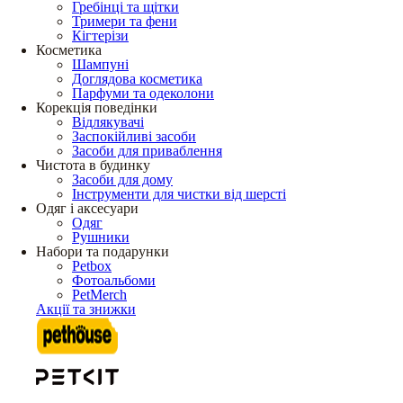
Гребінці та щітки
Тримери та фени
Кігтерізи
Косметика
Шампуні
Доглядова косметика
Парфуми та одеколони
Корекція поведінки
Відлякувачі
Заспокійливі засоби
Засоби для приваблення
Чистота в будинку
Засоби для дому
Інструменти для чистки від шерсті
Одяг і аксесуари
Одяг
Рушники
Набори та подарунки
Petbox
Фотоальбоми
PetMerch
Акції та знижки