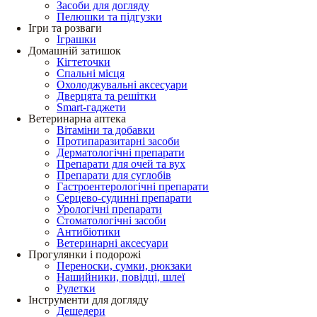
Засоби для догляду
Пелюшки та підгузки
Ігри та розваги
Іграшки
Домашній затишок
Кігтеточки
Спальні місця
Охолоджувальні аксесуари
Дверцята та решітки
Smart-гаджети
Ветеринарна аптека
Вітаміни та добавки
Протипаразитарні засоби
Дерматологічні препарати
Препарати для очей та вух
Препарати для суглобів
Гастроентерологічні препарати
Серцево-судинні препарати
Урологічні препарати
Стоматологічні засоби
Антибіотики
Ветеринарні аксесуари
Прогулянки і подорожі
Переноски, сумки, рюкзаки
Нашийники, повідці, шлеї
Рулетки
Інструменти для догляду
Дешедери