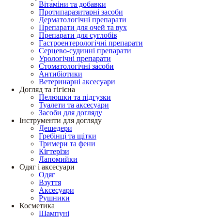
Вітаміни та добавки
Протипаразитарні засоби
Дерматологічні препарати
Препарати для очей та вух
Препарати для суглобів
Гастроентерологічні препарати
Серцево-судинні препарати
Урологічні препарати
Стоматологічні засоби
Антибіотики
Ветеринарні аксесуари
Догляд та гігієна
Пелюшки та підгузки
Туалети та аксесуари
Засоби для догляду
Інструменти для догляду
Дешедери
Гребінці та щітки
Тримери та фени
Кігтерізи
Лапомийки
Одяг і аксесуари
Одяг
Взуття
Аксесуари
Рушники
Косметика
Шампуні