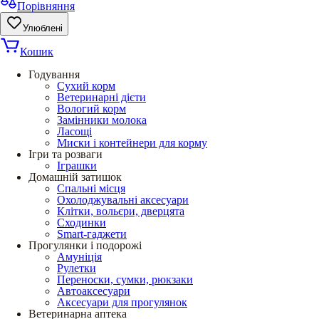
Порівняння
Улюблені
Кошик
Годування
Сухий корм
Ветеринарні дієти
Вологий корм
Замінники молока
Ласощі
Миски і контейнери для корму
Ігри та розваги
Іграшки
Домашній затишок
Спальні місця
Охолоджувальні аксесуари
Клітки, вольєри, дверцята
Сходинки
Smart-гаджети
Прогулянки і подорожі
Амуніція
Рулетки
Переноски, сумки, рюкзаки
Автоаксесуари
Аксесуари для прогулянок
Ветеринарна аптека