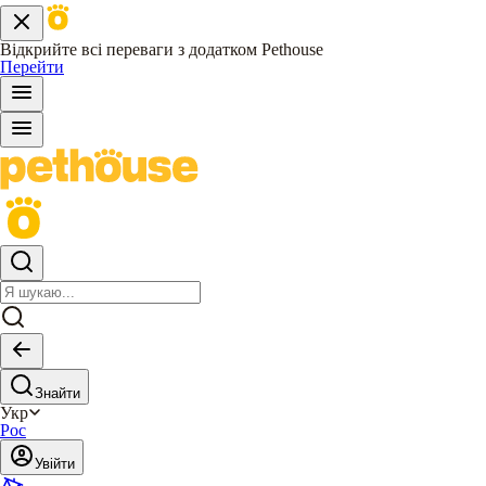
Відкрийте всі переваги з додатком Pethouse
Перейти
Знайти
Укр
Рос
Увійти