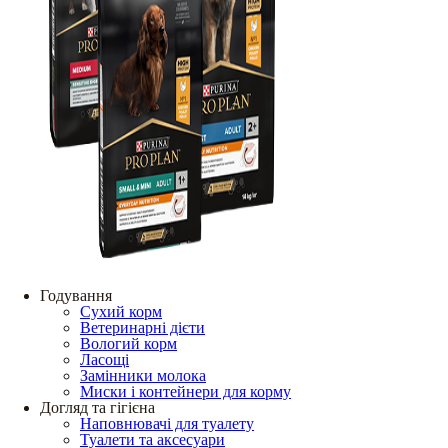
Годування
Сухий корм
Ветеринарні дієти
Вологий корм
Ласощі
Замінники молока
Миски і контейнери для корму
Догляд та гігієна
Наповнювачі для туалету
Туалети та аксесуари