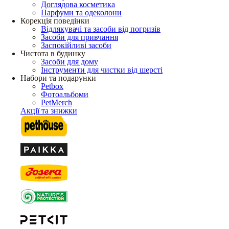
Доглядова косметика
Парфуми та одеколони
Корекція поведінки
Відлякувачі та засоби від погризів
Засоби для привчання
Заспокійливі засоби
Чистота в будинку
Засоби для дому
Інструменти для чистки від шерсті
Набори та подарунки
Petbox
Фотоальбоми
PetMerch
Акції та знижки