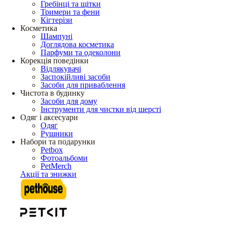
Гребінці та щітки
Тримери та фени
Кігтерізи
Косметика
Шампуні
Доглядова косметика
Парфуми та одеколони
Корекція поведінки
Відлякувачі
Заспокійливі засоби
Засоби для приваблення
Чистота в будинку
Засоби для дому
Інструменти для чистки від шерсті
Одяг і аксесуари
Одяг
Рушники
Набори та подарунки
Petbox
Фотоальбоми
PetMerch
Акції та знижки