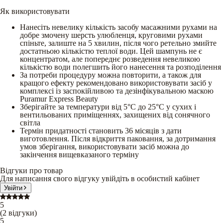
Як використовувати
Нанесіть невелику кількість засобу масажними рухами на
добре змочену шерсть улюбленця, круговими рухами
спіньте, залиште на 5 хвилин, після чого ретельно змийте
достатньою кількістю теплої води. Цей шампунь не є
концентратом, але попереднє розведення невеликою
кількістю води полегшить його нанесення та розподілення
За потреби процедуру можна повторити, а також для
кращого ефекту рекомендовано використовувати засіб у
комплексі із заспокійливою та дезінфікувальною маскою
Puramur Express Beauty
Зберігайте за температури від 5°С до 25°С у сухих і
вентильованих приміщеннях, захищених від сонячного
світла
Термін придатності становить 36 місяців з дати
виготовлення. Після відкриття паковання, за дотримання
умов зберігання, використовувати засіб можна до
закінчення вищевказаного терміну
Відгуки про товар
Для написання свого відгуку увійдіть в особистий кабінет
Увійти
5
(
2
відгуки
)
5