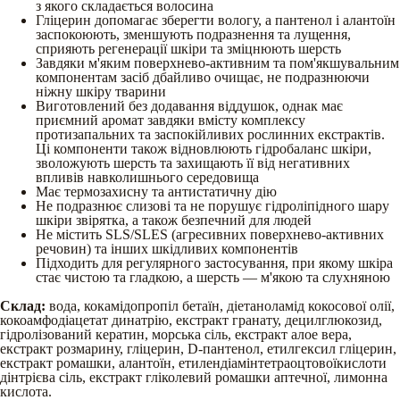
з якого складається волосина
Гліцерин допомагає зберегти вологу, а пантенол і алантоїн
заспокоюють, зменшують подразнення та лущення,
сприяють регенерації шкіри та зміцнюють шерсть
Завдяки м'яким поверхнево-активним та пом'якшувальним
компонентам засіб дбайливо очищає, не подразнюючи
ніжну шкіру тварини
Виготовлений без додавання віддушок, однак має
приємний аромат завдяки вмісту комплексу
протизапальних та заспокійливих рослинних екстрактів.
Ці компоненти також відновлюють гідробаланс шкіри,
зволожують шерсть та захищають її від негативних
впливів навколишнього середовища
Має термозахисну та антистатичну дію
Не подразнює слизові та не порушує гідроліпідного шару
шкіри звірятка, а також безпечний для людей
Не містить SLS/SLES (агресивних поверхнево-активних
речовин) та інших шкідливих компонентів
Підходить для регулярного застосування, при якому шкіра
стає чистою та гладкою, а шерсть — м'якою та слухняною
Склад:
вода, кокамідопропіл бетаїн, діетаноламід кокосової олії,
кокоамфодіацетат динатрію, екстракт гранату, децилглюкозид,
гідролізований кератин, морська сіль, екстракт алое вера,
екстракт розмарину, гліцерин, D-пантенол, етилгексил гліцерин,
екстракт ромашки, алантоїн, етилендіамінтетраоцтовоїкислоти
дінтрієва сіль, екстракт гліколевий ромашки аптечної, лимонна
кислота.