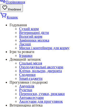
Порівняння
Улюблені
Кошик
Годування
Сухий корм
Ветеринарні дієти
Вологий корм
Замінники молока
Ласощі
Миски і контейнери для корму
Ігри та розваги
Іграшки
Домашній затишок
Спальні місця
Охолоджувальні аксесуари
Клітки, вольєри, дверцята
Сходинки
Smart-гаджети
Прогулянки і подорожі
Амуніція
Рулетки
Переноски, сумки, рюкзаки
Автоаксесуари
Аксесуари для прогулянок
Ветеринарна аптека