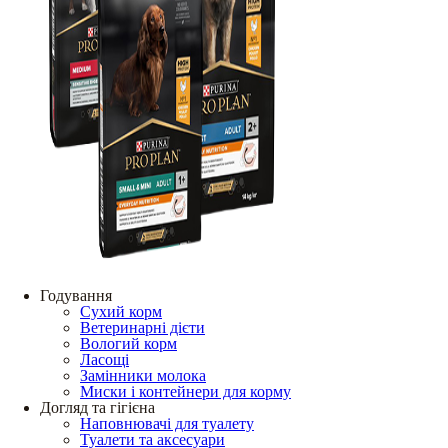
Годування
Сухий корм
Ветеринарні дієти
Вологий корм
Ласощі
Замінники молока
Миски і контейнери для корму
Догляд та гігієна
Наповнювачі для туалету
Туалети та аксесуари