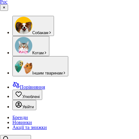
Рос
Собакам
Котам
Іншим тваринам
Порівняння
Улюблені
Увійти
Бренди
Новинки
Акції та знижки