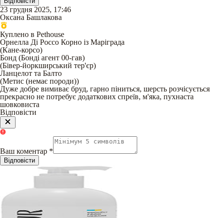
Відповісти
23 грудня 2025, 17:46
Оксана Башлакова
Куплено в Pethouse
Орнелла Ді Россо Корно із Маріграда
(
Кане-корсо
)
Бонд (Бонді агент 00-гав)
(
Бівер-йоркширський тер'єр
)
Ланцелот та Балто
(
Метис (немає породи)
)
Дуже добре вимиває бруд, гарно піниться, шерсть розчісується
прекрасно не потребує додаткових спреїв, м'яка, пухнаста
шовковиста
Відповісти
Ваш коментар
*
Відповісти