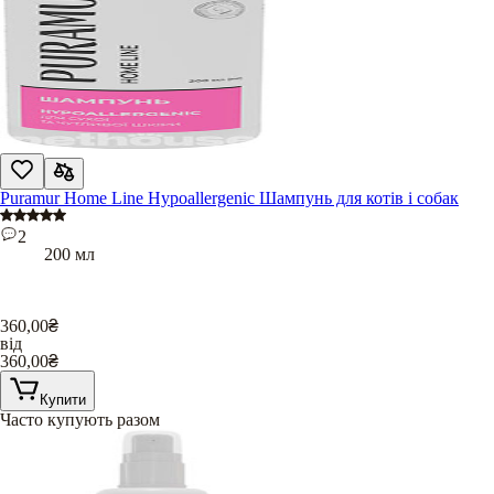
Puramur Home Line Hypoallergenic Шампунь для котів і собак
2
200 мл
360,00
₴
від
360,00
₴
Купити
Часто купують разом