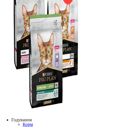
Годування
Корм