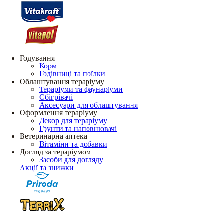
Годування
Корм
Годівниці та поїлки
Облаштування тераріуму
Тераріуми та фаунаріуми
Обігрівачі
Аксесуари для облаштування
Оформлення тераріуму
Декор для тераріуму
Грунти та наповнювачі
Ветеринарна аптека
Вітаміни та добавки
Догляд за тераріумом
Засоби для догляду
Акції та знижки