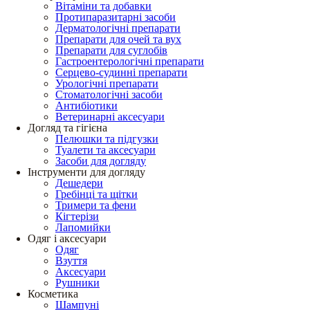
Вітаміни та добавки
Протипаразитарні засоби
Дерматологічні препарати
Препарати для очей та вух
Препарати для суглобів
Гастроентерологічні препарати
Серцево-судинні препарати
Урологічні препарати
Стоматологічні засоби
Антибіотики
Ветеринарні аксесуари
Догляд та гігієна
Пелюшки та підгузки
Туалети та аксесуари
Засоби для догляду
Інструменти для догляду
Дешедери
Гребінці та щітки
Тримери та фени
Кігтерізи
Лапомийки
Одяг і аксесуари
Одяг
Взуття
Аксесуари
Рушники
Косметика
Шампуні