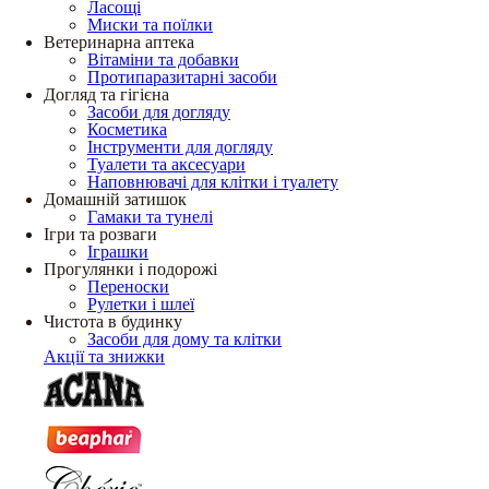
Ласощі
Миски та поїлки
Ветеринарна аптека
Вітаміни та добавки
Протипаразитарні засоби
Догляд та гігієна
Засоби для догляду
Косметика
Інструменти для догляду
Туалети та аксесуари
Наповнювачі для клітки і туалету
Домашній затишок
Гамаки та тунелі
Ігри та розваги
Іграшки
Прогулянки і подорожі
Переноски
Рулетки і шлеї
Чистота в будинку
Засоби для дому та клітки
Акції та знижки