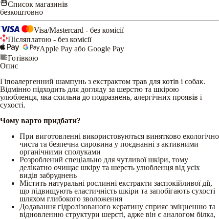
Список магазинів
безкоштовно
Visa/Mastercard - без комісії
Післяплатою - без комісії
Apple Pay або Google Pay
Готівкою
Опис
Гіпоалергенний шампунь з екстрактом трав для котів і собак.
Відмінно підходить для догляду за шерстю та шкірою
улюбленця, яка схильна до подразнень, алергічних проявів і
сухості.
Чому варто придбати?
При виготовленні використовуються винятково екологічно
чиста та безпечна сировина у поєднанні з активними
органічними сполуками
Розроблений спеціально для чутливої шкіри, тому
делікатно очищає шкіру та шерсть улюбленця від усіх
видів забруднень
Містить натуральні рослинні екстракти заспокійливої дії,
що підвищують еластичність шкіри та запобігають сухості
шляхом глибокого зволоження
Додавання гідролізованого кератину сприяє зміцненню та
відновленню структури шерсті, адже він є аналогом білка,