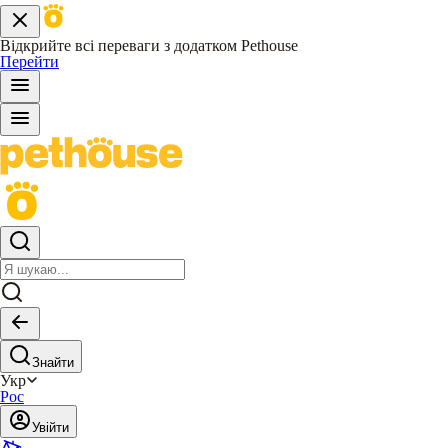
Відкрийте всі переваги з додатком Pethouse
Перейти
Знайти
Укр
Рос
Увійти