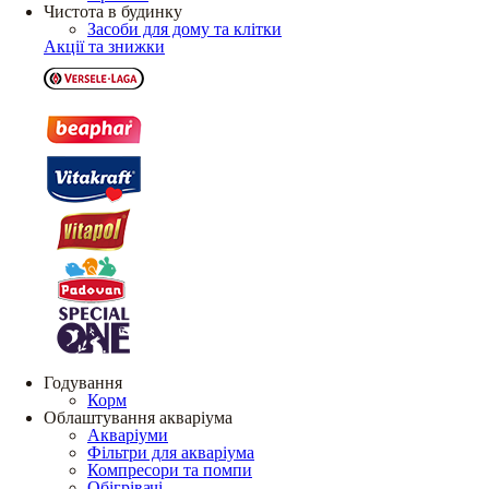
Чистота в будинку
Засоби для дому та клітки
Акції та знижки
Годування
Корм
Облаштування акваріума
Акваріуми
Фільтри для акваріума
Компресори та помпи
Обігрівачі