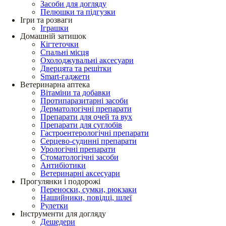
Засоби для догляду
Пелюшки та підгузки
Ігри та розваги
Іграшки
Домашній затишок
Кігтеточки
Спальні місця
Охолоджувальні аксесуари
Дверцята та решітки
Smart-гаджети
Ветеринарна аптека
Вітаміни та добавки
Протипаразитарні засоби
Дерматологічні препарати
Препарати для очей та вух
Препарати для суглобів
Гастроентерологічні препарати
Серцево-судинні препарати
Урологічні препарати
Стоматологічні засоби
Антибіотики
Ветеринарні аксесуари
Прогулянки і подорожі
Переноски, сумки, рюкзаки
Нашийники, повідці, шлеї
Рулетки
Інструменти для догляду
Дешедери