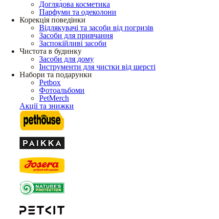
Доглядова косметика
Парфуми та одеколони
Корекція поведінки
Відлякувачі та засоби від погризів
Засоби для привчання
Заспокійливі засоби
Чистота в будинку
Засоби для дому
Інструменти для чистки від шерсті
Набори та подарунки
Petbox
Фотоальбоми
PetMerch
Акції та знижки