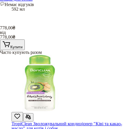
Немає відгуків
592 мл
778,00
₴
від
778,00
₴
Купити
Часто купують разом
TropiClean Зволожувальний кондиціонер "Ківі та какао-
масло" для котів і собак