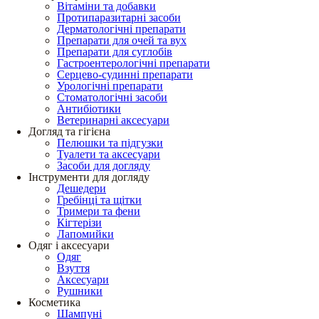
Вітаміни та добавки
Протипаразитарні засоби
Дерматологічні препарати
Препарати для очей та вух
Препарати для суглобів
Гастроентерологічні препарати
Серцево-судинні препарати
Урологічні препарати
Стоматологічні засоби
Антибіотики
Ветеринарні аксесуари
Догляд та гігієна
Пелюшки та підгузки
Туалети та аксесуари
Засоби для догляду
Інструменти для догляду
Дешедери
Гребінці та щітки
Тримери та фени
Кігтерізи
Лапомийки
Одяг і аксесуари
Одяг
Взуття
Аксесуари
Рушники
Косметика
Шампуні