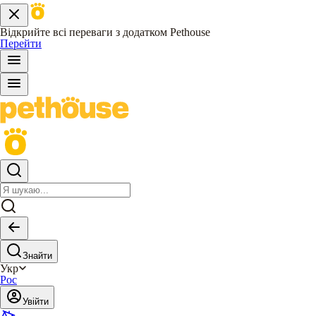
Відкрийте всі переваги з додатком Pethouse
Перейти
Знайти
Укр
Рос
Увійти