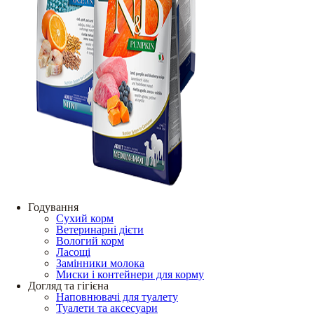
Годування
Сухий корм
Ветеринарні дієти
Вологий корм
Ласощі
Замінники молока
Миски і контейнери для корму
Догляд та гігієна
Наповнювачі для туалету
Туалети та аксесуари