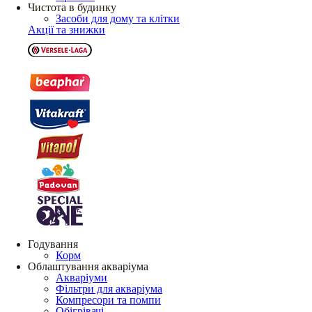
Чистота в будинку
Засоби для дому та клітки
Акції та знижки
Годування
Корм
Облаштування акваріума
Акваріуми
Фільтри для акваріума
Компресори та помпи
Обігрівачі