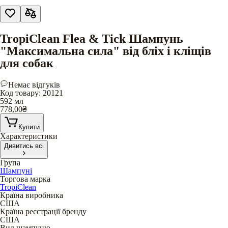
TropiClean Flea & Tick Шампунь
"Максимальна сила" від бліх і кліщів
для собак
Немає відгуків
Код товару
:
20121
592 мл
778,00
₴
Купити
Характеристики
Дивитись всі
Група
Шампуні
Торгова марка
TropiClean
Країна виробника
США
Країна реєстрації бренду
США
Вид шампуню