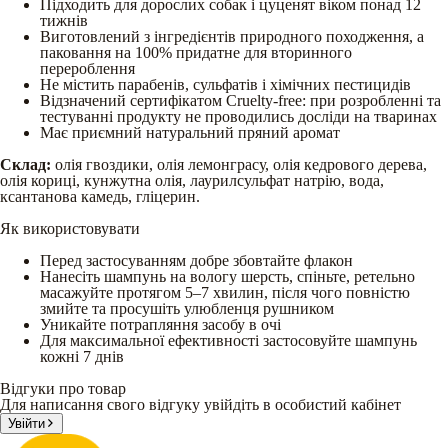
Підходить для дорослих собак і цуценят віком понад 12
тижнів
Виготовлений з інгредієнтів природного походження, а
паковання на 100% придатне для вторинного
перероблення
Не містить парабенів, сульфатів і хімічних пестицидів
Відзначений сертифікатом Cruelty-free: при розробленні та
тестуванні продукту не проводились досліди на тваринах
Має приємний натуральний пряний аромат
Склад:
олія гвоздики, олія лемонграсу, олія кедрового дерева,
олія кориці, кунжутна олія, лаурилсульфат натрію, вода,
ксантанова камедь, гліцерин.
Як використовувати
Перед застосуванням добре збовтайте флакон
Нанесіть шампунь на вологу шерсть, спіньте, ретельно
масажуйте протягом 5–7 хвилин, після чого повністю
змийте та просушіть улюбленця рушником
Уникайте потрапляння засобу в очі
Для максимальної ефективності застосовуйте шампунь
кожні 7 днів
Відгуки про товар
Для написання свого відгуку увійдіть в особистий кабінет
Увійти