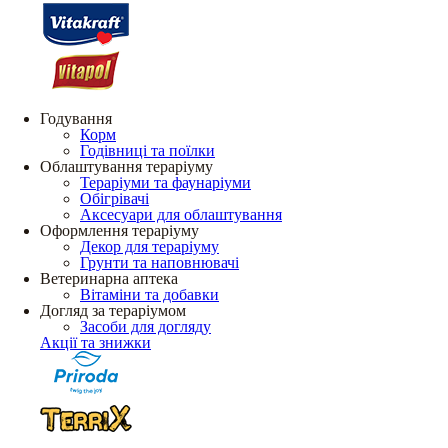
Годування
Корм
Годівниці та поїлки
Облаштування тераріуму
Тераріуми та фаунаріуми
Обігрівачі
Аксесуари для облаштування
Оформлення тераріуму
Декор для тераріуму
Грунти та наповнювачі
Ветеринарна аптека
Вітаміни та добавки
Догляд за тераріумом
Засоби для догляду
Акції та знижки