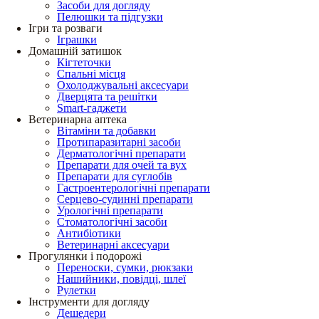
Засоби для догляду
Пелюшки та підгузки
Ігри та розваги
Іграшки
Домашній затишок
Кігтеточки
Спальні місця
Охолоджувальні аксесуари
Дверцята та решітки
Smart-гаджети
Ветеринарна аптека
Вітаміни та добавки
Протипаразитарні засоби
Дерматологічні препарати
Препарати для очей та вух
Препарати для суглобів
Гастроентерологічні препарати
Серцево-судинні препарати
Урологічні препарати
Стоматологічні засоби
Антибіотики
Ветеринарні аксесуари
Прогулянки і подорожі
Переноски, сумки, рюкзаки
Нашийники, повідці, шлеї
Рулетки
Інструменти для догляду
Дешедери