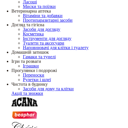
Ласощі
Миски та поїлки
Ветеринарна аптека
Вітаміни та добавки
Протипаразитарні засоби
Догляд та гігієна
Засоби для догляду
Косметика
Інструменти для догляду
Туалети та аксесуари
Наповнювачі для клітки і туалету
Домашній затишок
Гамаки та тунелі
Ігри та розваги
Іграшки
Прогулянки і подорожі
Переноски
Рулетки і шлеї
Чистота в будинку
Засоби для дому та клітки
Акції та знижки