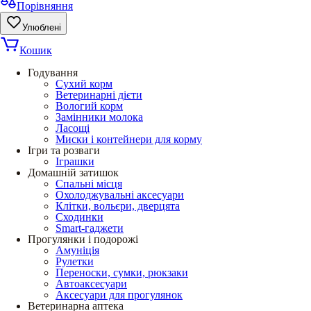
Порівняння
Улюблені
Кошик
Годування
Сухий корм
Ветеринарні дієти
Вологий корм
Замінники молока
Ласощі
Миски і контейнери для корму
Ігри та розваги
Іграшки
Домашній затишок
Спальні місця
Охолоджувальні аксесуари
Клітки, вольєри, дверцята
Сходинки
Smart-гаджети
Прогулянки і подорожі
Амуніція
Рулетки
Переноски, сумки, рюкзаки
Автоаксесуари
Аксесуари для прогулянок
Ветеринарна аптека