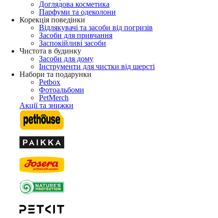
Доглядова косметика
Парфуми та одеколони
Корекція поведінки
Відлякувачі та засоби від погризів
Засоби для привчання
Заспокійливі засоби
Чистота в будинку
Засоби для дому
Інструменти для чистки від шерсті
Набори та подарунки
Petbox
Фотоальбоми
PetMerch
Акції та знижки