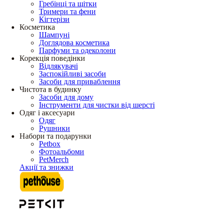
Гребінці та щітки
Тримери та фени
Кігтерізи
Косметика
Шампуні
Доглядова косметика
Парфуми та одеколони
Корекція поведінки
Відлякувачі
Заспокійливі засоби
Засоби для приваблення
Чистота в будинку
Засоби для дому
Інструменти для чистки від шерсті
Одяг і аксесуари
Одяг
Рушники
Набори та подарунки
Petbox
Фотоальбоми
PetMerch
Акції та знижки