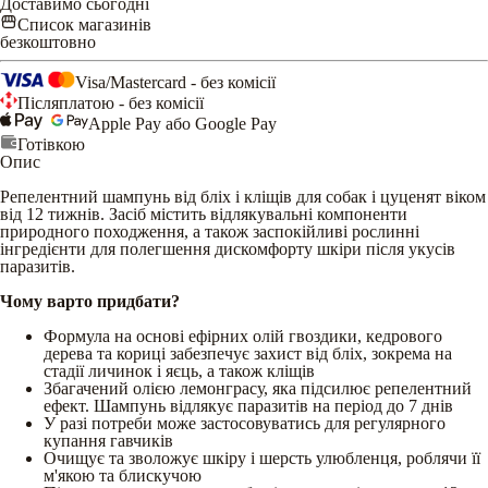
Доставимо сьогодні
Список магазинів
безкоштовно
Visa/Mastercard - без комісії
Післяплатою - без комісії
Apple Pay або Google Pay
Готівкою
Опис
Репелентний шампунь від бліх і кліщів для собак і цуценят віком
від 12 тижнів. Засіб містить відлякувальні компоненти
природного походження, а також заспокійливі рослинні
інгредієнти для полегшення дискомфорту шкіри після укусів
паразитів.
Чому варто придбати?
Формула на основі ефірних олій гвоздики, кедрового
дерева та кориці забезпечує захист від бліх, зокрема на
стадії личинок і яєць, а також кліщів
Збагачений олією лемонграсу, яка підсилює репелентний
ефект. Шампунь відлякує паразитів на період до 7 днів
У разі потреби може застосовуватись для регулярного
купання гавчиків
Очищує та зволожує шкіру і шерсть улюбленця, роблячи її
м'якою та блискучою