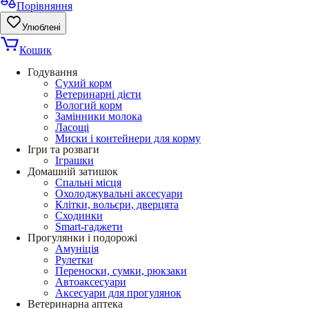
Порівняння
Улюблені
Кошик
Годування
Сухий корм
Ветеринарні дієти
Вологий корм
Замінники молока
Ласощі
Миски і контейнери для корму
Ігри та розваги
Іграшки
Домашній затишок
Спальні місця
Охолоджувальні аксесуари
Клітки, вольєри, дверцята
Сходинки
Smart-гаджети
Прогулянки і подорожі
Амуніція
Рулетки
Переноски, сумки, рюкзаки
Автоаксесуари
Аксесуари для прогулянок
Ветеринарна аптека