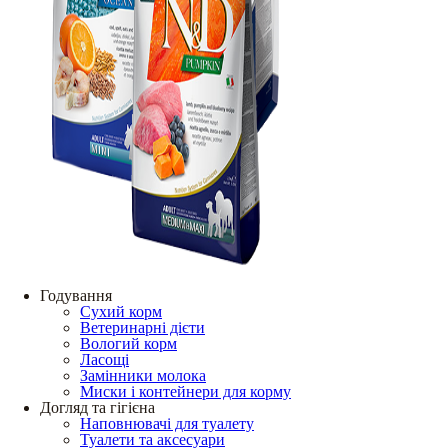
Годування
Сухий корм
Ветеринарні дієти
Вологий корм
Ласощі
Замінники молока
Миски і контейнери для корму
Догляд та гігієна
Наповнювачі для туалету
Туалети та аксесуари