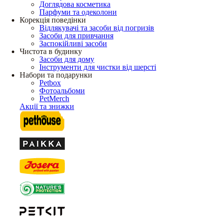
Доглядова косметика
Парфуми та одеколони
Корекція поведінки
Відлякувачі та засоби від погризів
Засоби для привчання
Заспокійливі засоби
Чистота в будинку
Засоби для дому
Інструменти для чистки від шерсті
Набори та подарунки
Petbox
Фотоальбоми
PetMerch
Акції та знижки