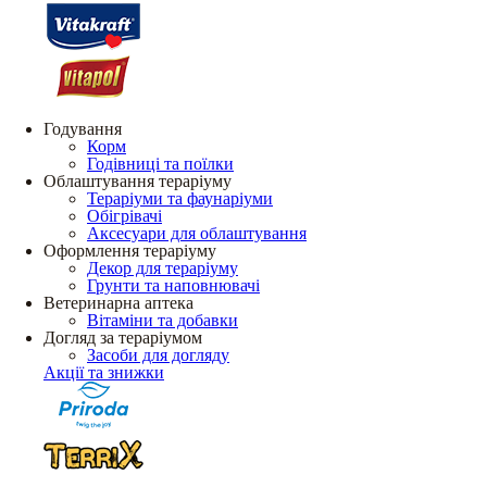
Годування
Корм
Годівниці та поїлки
Облаштування тераріуму
Тераріуми та фаунаріуми
Обігрівачі
Аксесуари для облаштування
Оформлення тераріуму
Декор для тераріуму
Грунти та наповнювачі
Ветеринарна аптека
Вітаміни та добавки
Догляд за тераріумом
Засоби для догляду
Акції та знижки