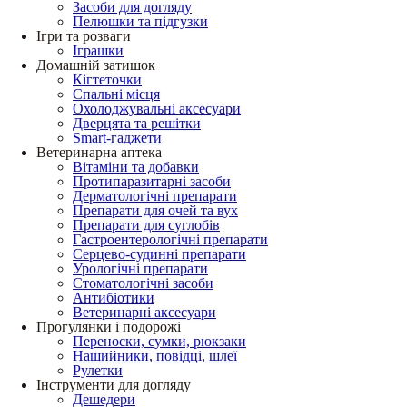
Засоби для догляду
Пелюшки та підгузки
Ігри та розваги
Іграшки
Домашній затишок
Кігтеточки
Спальні місця
Охолоджувальні аксесуари
Дверцята та решітки
Smart-гаджети
Ветеринарна аптека
Вітаміни та добавки
Протипаразитарні засоби
Дерматологічні препарати
Препарати для очей та вух
Препарати для суглобів
Гастроентерологічні препарати
Серцево-судинні препарати
Урологічні препарати
Стоматологічні засоби
Антибіотики
Ветеринарні аксесуари
Прогулянки і подорожі
Переноски, сумки, рюкзаки
Нашийники, повідці, шлеї
Рулетки
Інструменти для догляду
Дешедери