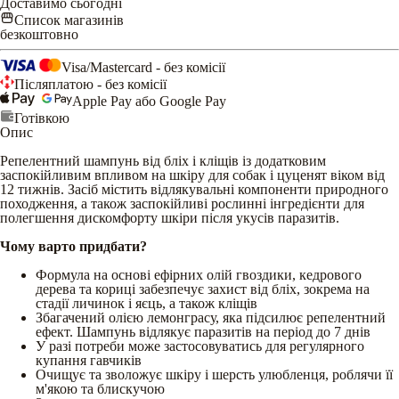
Доставимо сьогодні
Список магазинів
безкоштовно
Visa/Mastercard - без комісії
Післяплатою - без комісії
Apple Pay або Google Pay
Готівкою
Опис
Репелентний шампунь від бліх і кліщів із додатковим
заспокійливим впливом на шкіру для собак і цуценят віком від
12 тижнів. Засіб містить відлякувальні компоненти природного
походження, а також заспокійливі рослинні інгредієнти для
полегшення дискомфорту шкіри після укусів паразитів.
Чому варто придбати?
Формула на основі ефірних олій гвоздики, кедрового
дерева та кориці забезпечує захист від бліх, зокрема на
стадії личинок і яєць, а також кліщів
Збагачений олією лемонграсу, яка підсилює репелентний
ефект. Шампунь відлякує паразитів на період до 7 днів
У разі потреби може застосовуватись для регулярного
купання гавчиків
Очищує та зволожує шкіру і шерсть улюбленця, роблячи її
м'якою та блискучою