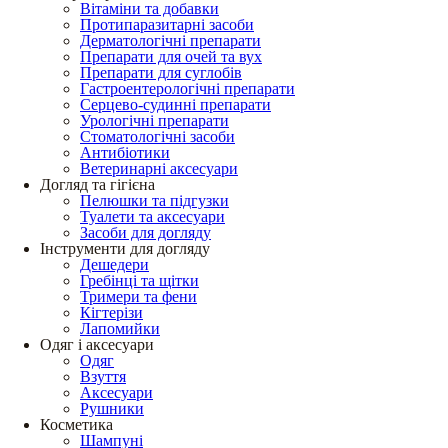
Вітаміни та добавки
Протипаразитарні засоби
Дерматологічні препарати
Препарати для очей та вух
Препарати для суглобів
Гастроентерологічні препарати
Серцево-судинні препарати
Урологічні препарати
Стоматологічні засоби
Антибіотики
Ветеринарні аксесуари
Догляд та гігієна
Пелюшки та підгузки
Туалети та аксесуари
Засоби для догляду
Інструменти для догляду
Дешедери
Гребінці та щітки
Тримери та фени
Кігтерізи
Лапомийки
Одяг і аксесуари
Одяг
Взуття
Аксесуари
Рушники
Косметика
Шампуні