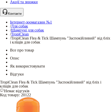
Акції та знижки
Контакти
Інтернет-зоомагазин №1
/
Для собак
/
Шампуні для собак
/
TropiClean
/
TropiClean Flea & Tick Шампунь "Заспокійливий" від бліх
і кліщів для собак
Все про товар
Опис
Як використовувати
Відгуки
TropiClean Flea & Tick Шампунь "Заспокійливий" від бліх і
кліщів для собак
Немає відгуків
Код товару
:
20122