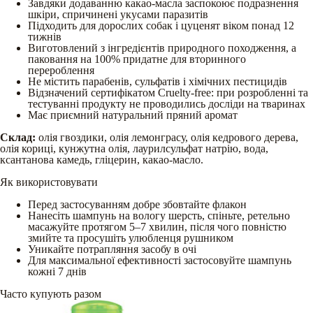
Завдяки додаванню какао-масла заспокоює подразнення
шкіри, спричинені укусами паразитів
Підходить для дорослих собак і цуценят віком понад 12
тижнів
Виготовлений з інгредієнтів природного походження, а
паковання на 100% придатне для вторинного
перероблення
Не містить парабенів, сульфатів і хімічних пестицидів
Відзначений сертифікатом Cruelty-free: при розробленні та
тестуванні продукту не проводились досліди на тваринах
Має приємний натуральний пряний аромат
Склад:
олія гвоздики, олія лемонграсу, олія кедрового дерева,
олія кориці, кунжутна олія, лаурилсульфат натрію, вода,
ксантанова камедь, гліцерин, какао-масло.
Як використовувати
Перед застосуванням добре збовтайте флакон
Нанесіть шампунь на вологу шерсть, спіньте, ретельно
масажуйте протягом 5–7 хвилин, після чого повністю
змийте та просушіть улюбленця рушником
Уникайте потрапляння засобу в очі
Для максимальної ефективності застосовуйте шампунь
кожні 7 днів
Часто купують разом