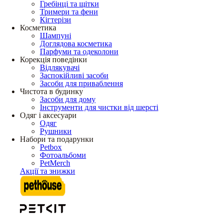
Гребінці та щітки
Тримери та фени
Кігтерізи
Косметика
Шампуні
Доглядова косметика
Парфуми та одеколони
Корекція поведінки
Відлякувачі
Заспокійливі засоби
Засоби для приваблення
Чистота в будинку
Засоби для дому
Інструменти для чистки від шерсті
Одяг і аксесуари
Одяг
Рушники
Набори та подарунки
Petbox
Фотоальбоми
PetMerch
Акції та знижки