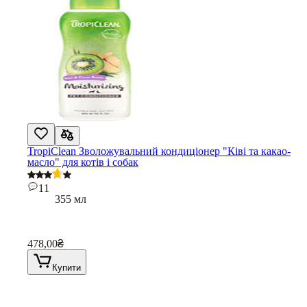
TropiClean Зволожувальний кондиціонер "Ківі та какао-
масло" для котів і собак
11
355 мл
478,00
₴
Купити