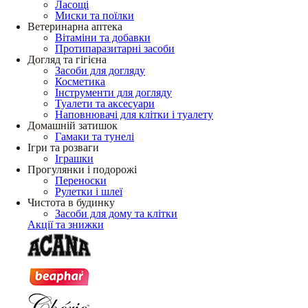
Ласощі
Миски та поїлки
Ветеринарна аптека
Вітаміни та добавки
Протипаразитарні засоби
Догляд та гігієна
Засоби для догляду
Косметика
Інструменти для догляду
Туалети та аксесуари
Наповнювачі для клітки і туалету
Домашній затишок
Гамаки та тунелі
Ігри та розваги
Іграшки
Прогулянки і подорожі
Переноски
Рулетки і шлеї
Чистота в будинку
Засоби для дому та клітки
Акції та знижки