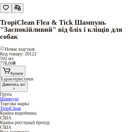
TropiClean Flea & Tick Шампунь
"Заспокійливий" від бліх і кліщів для
собак
Немає відгуків
Код товару
:
20122
592 мл
778,00
₴
Купити
Характеристики
Дивитись всі
Група
Шампуні
Торгова марка
TropiClean
Країна виробника
США
Країна реєстрації бренду
США
Вид шампуню