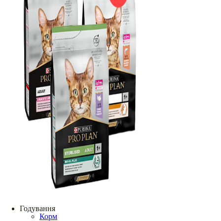
Годування
Корм