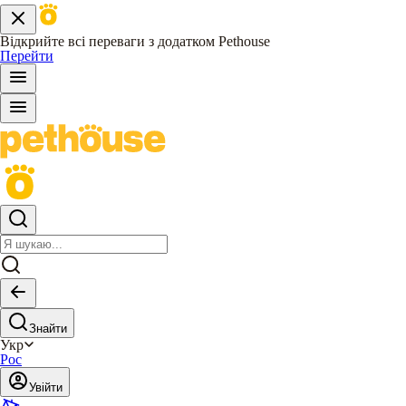
Відкрийте всі переваги з додатком Pethouse
Перейти
Знайти
Укр
Рос
Увійти