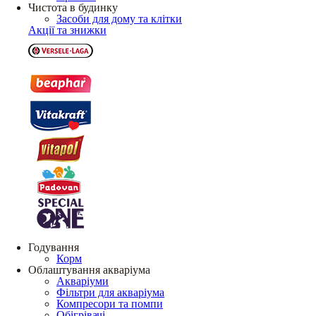
Чистота в будинку
Засоби для дому та клітки
Акції та знижки
Годування
Корм
Облаштування акваріума
Акваріуми
Фільтри для акваріума
Компресори та помпи
Обігрівачі