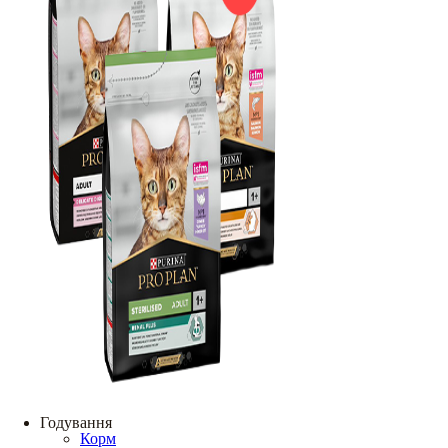
Годування
Корм