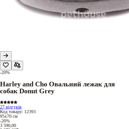
-20%
Harley and Cho Овальний лежак для
собак Donut Grey
27 відгуків
Код товару
:
12393
95х70 см
-20%
3 590,00