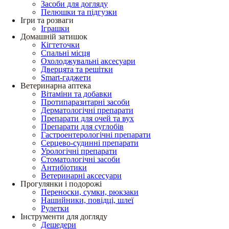
Засоби для догляду
Пелюшки та підгузки
Ігри та розваги
Іграшки
Домашній затишок
Кігтеточки
Спальні місця
Охолоджувальні аксесуари
Дверцята та решітки
Smart-гаджети
Ветеринарна аптека
Вітаміни та добавки
Протипаразитарні засоби
Дерматологічні препарати
Препарати для очей та вух
Препарати для суглобів
Гастроентерологічні препарати
Серцево-судинні препарати
Урологічні препарати
Стоматологічні засоби
Антибіотики
Ветеринарні аксесуари
Прогулянки і подорожі
Переноски, сумки, рюкзаки
Нашийники, повідці, шлеї
Рулетки
Інструменти для догляду
Дешедери