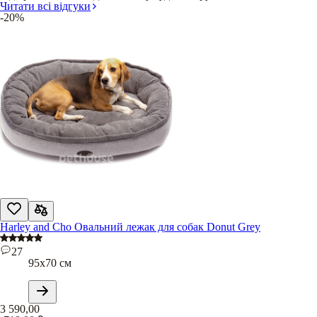
Читати всі відгуки
-20%
Harley and Cho Овальний лежак для собак Donut Grey
27
95х70 см
3 590,00