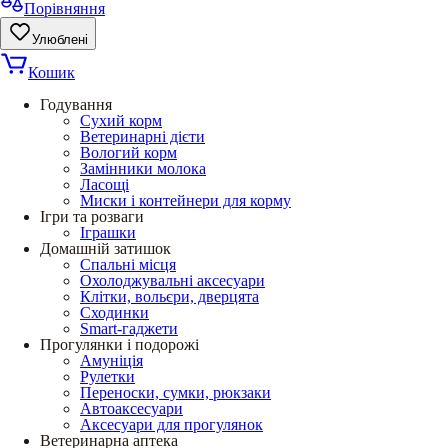
Порівняння
Улюблені
Кошик
Годування
Сухий корм
Ветеринарні дієти
Вологий корм
Замінники молока
Ласощі
Миски і контейнери для корму
Ігри та розваги
Іграшки
Домашній затишок
Спальні місця
Охолоджувальні аксесуари
Клітки, вольєри, дверцята
Сходинки
Smart-гаджети
Прогулянки і подорожі
Амуніція
Рулетки
Переноски, сумки, рюкзаки
Автоаксесуари
Аксесуари для прогулянок
Ветеринарна аптека