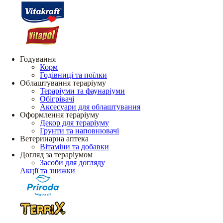
Годування
Корм
Годівниці та поїлки
Облаштування тераріуму
Тераріуми та фаунаріуми
Обігрівачі
Аксесуари для облаштування
Оформлення тераріуму
Декор для тераріуму
Грунти та наповнювачі
Ветеринарна аптека
Вітаміни та добавки
Догляд за тераріумом
Засоби для догляду
Акції та знижки