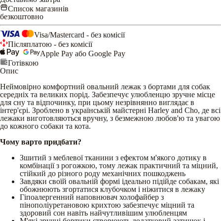
Список магазинів
безкоштовно
Visa/Mastercard - без комісії
Післяплатою - без комісії
Apple Pay або Google Pay
Готівкою
Опис
Неймовірно комфортний овальний лежак з бортами для собак
середніх та великих порід. Забезпечує улюбленцю зручне місце
для сну та відпочинку, при цьому незрівнянно виглядає в
інтер'єрі. Зроблено в українській майстерні Harley and Cho, де всі
лежаки виготовляються вручну, з безмежною любов'ю та увагою
до кожного собаки та кота.
Чому варто придбати?
Зшитий з меблевої тканини з ефектом м'якого дотику в
комбінації з рогожкою, тому лежак практичний та міцний,
стійкий до різного роду механічних пошкоджень
Завдяки своїй овальній формі ідеально підійде собакам, які
обожнюють згортатися клубочком і ніжитися в лежаку
Гіпоалергенний наповнювач холофайбер з
пінополіуретановою крихтою забезпечує міцний та
здоровий сон навіть найчутливішим улюбленцям
М'які зручні бортики створюють додатковий затишок і