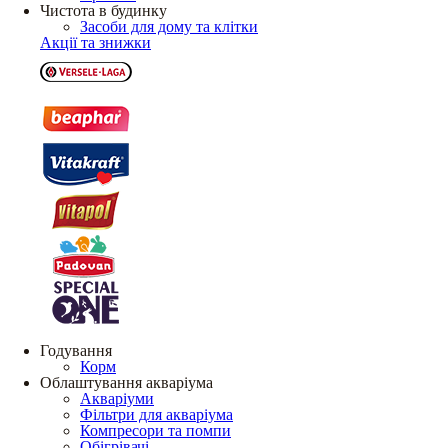
Чистота в будинку
Засоби для дому та клітки
Акції та знижки
Годування
Корм
Облаштування акваріума
Акваріуми
Фільтри для акваріума
Компресори та помпи
Обігрівачі