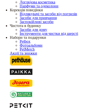
Доглядова косметика
Парфуми та одеколони
Корекція поведінки
Відлякувачі та засоби від погризів
Засоби для привчання
Заспокійливі засоби
Чистота в будинку
Засоби для дому
Інструменти для чистки від шерсті
Набори та подарунки
Petbox
Фотоальбоми
PetMerch
Акції та знижки