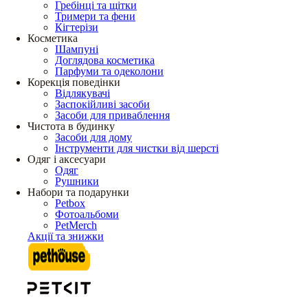
Гребінці та щітки
Тримери та фени
Кігтерізи
Косметика
Шампуні
Доглядова косметика
Парфуми та одеколони
Корекція поведінки
Відлякувачі
Заспокійливі засоби
Засоби для приваблення
Чистота в будинку
Засоби для дому
Інструменти для чистки від шерсті
Одяг і аксесуари
Одяг
Рушники
Набори та подарунки
Petbox
Фотоальбоми
PetMerch
Акції та знижки