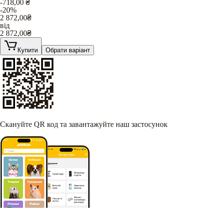
-718,00
₴
-20%
2 872,00
₴
від
2 872,00
₴
Купити
Обрати варіант
Скануйте QR код та завантажуйте наш застосунок