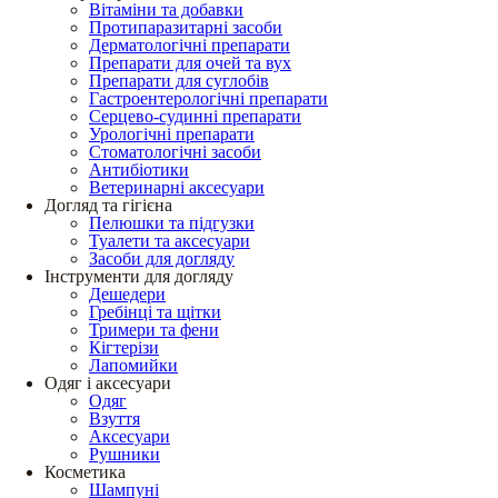
Вітаміни та добавки
Протипаразитарні засоби
Дерматологічні препарати
Препарати для очей та вух
Препарати для суглобів
Гастроентерологічні препарати
Серцево-судинні препарати
Урологічні препарати
Стоматологічні засоби
Антибіотики
Ветеринарні аксесуари
Догляд та гігієна
Пелюшки та підгузки
Туалети та аксесуари
Засоби для догляду
Інструменти для догляду
Дешедери
Гребінці та щітки
Тримери та фени
Кігтерізи
Лапомийки
Одяг і аксесуари
Одяг
Взуття
Аксесуари
Рушники
Косметика
Шампуні