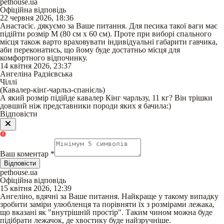
pethouse.ua
Офіційна відповідь
22 червня 2026, 18:36
Анастасіє. дякуємо за Ваше питання. Для песика такої ваги має
підійти розмір М (80 см х 60 см). Проте при виборі спального
місця також варто враховувати індивідуальні габарити гавчика,
аби переконатись, що йому буде достатньо місця для
комфортного відпочинку.
14 квітня 2026, 23:37
Ангеліна Радзієвська
Чіллі
(
Кавалер-кінґ-чарльз-спанієль
)
А який розмір підійде кавалер Кінг чарльзу, 11 кг? Він трішки
довший ніж представники породи яких я бачила:)
Відповісти
Ваш коментар
*
Відповісти
pethouse.ua
Офіційна відповідь
15 квітня 2026, 12:39
Ангеліно, вдячні за Ваше питання. Найкраще у такому випадку
зробити заміри улюбленця та порівняти їх з розмірами лежака,
що вказані як "внутрішній простір". Таким чином можна буде
підібрати лежачок, де хвостику буде найзручніше.