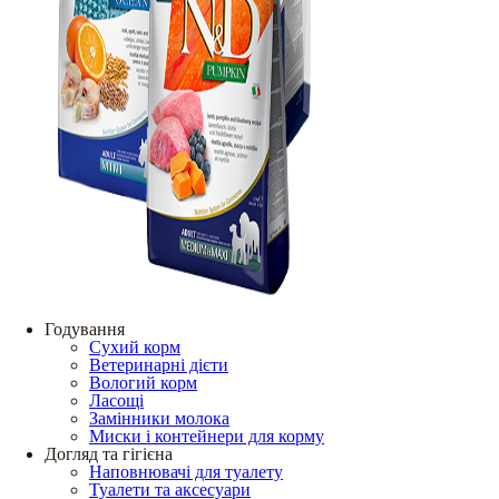
Годування
Сухий корм
Ветеринарні дієти
Вологий корм
Ласощі
Замінники молока
Миски і контейнери для корму
Догляд та гігієна
Наповнювачі для туалету
Туалети та аксесуари