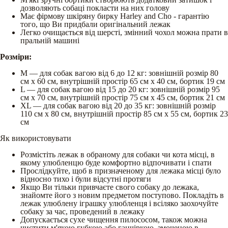
дозволяють собаці покласти на них голову
Має фірмову шкіряну бирку Harley and Cho - гарантію
того, що Ви придбали оригінальний лежак
Легко очищається від шерсті, змінний чохол можна прати в
пральній машині
Розміри:
М — для собак вагою від 6 до 12 кг: зовнішній розмір 80
см х 60 см, внутрішній простір 65 см х 40 см, бортик 19 см
L — для собак вагою від 15 до 20 кг: зовнішній розмір 95
см х 70 см, внутрішній простір 75 см х 45 см, бортик 21 см
XL — для собак вагою від 20 до 35 кг: зовнішній розмір
110 см х 80 см, внутрішній простір 85 см х 55 см, бортик 23
см
Як використовувати
Розмістіть лежак в обраному для собаки чи кота місці, в
якому улюбленцю буде комфортно відпочивати і спати
Прослідкуйте, щоб в призначеному для лежака місці було
відносно тихо і були відсутні протяги
Якщо Ви тільки привчаєте свого собаку до лежака,
знайомте його з новим предметом поступово. Покладіть в
лежак улюблену іграшку улюбленця і всіляко заохочуйте
собаку за час, проведений в лежаку
Допускається сухе чищення пилососом, також можна
чистити м'якою губкою або ганчіркою, змоченою в