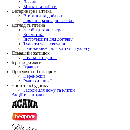
Ласощі
Миски та поїлки
Ветеринарна аптека
Вітаміни та добавки
Протипаразитарні засоби
Догляд та гігієна
Засоби для догляду
Косметика
Інструменти для догляду
Туалети та аксесуари
Наповнювачі для клітки і туалету
Домашній затишок
Гамаки та тунелі
Ігри та розваги
Іграшки
Прогулянки і подорожі
Переноски
Рулетки і шлеї
Чистота в будинку
Засоби для дому та клітки
Акції та знижки