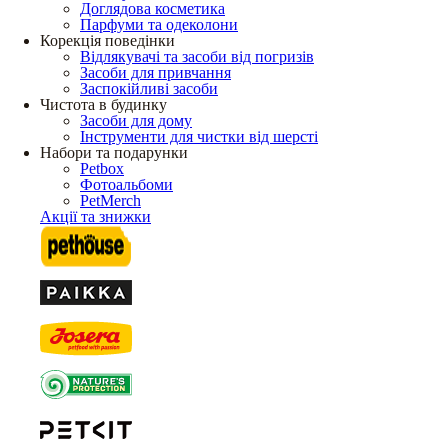
Доглядова косметика
Парфуми та одеколони
Корекція поведінки
Відлякувачі та засоби від погризів
Засоби для привчання
Заспокійливі засоби
Чистота в будинку
Засоби для дому
Інструменти для чистки від шерсті
Набори та подарунки
Petbox
Фотоальбоми
PetMerch
Акції та знижки