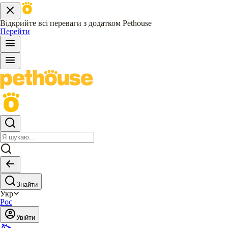
Відкрийте всі переваги з додатком Pethouse
Перейти
Знайти
Укр
Рос
Увійти