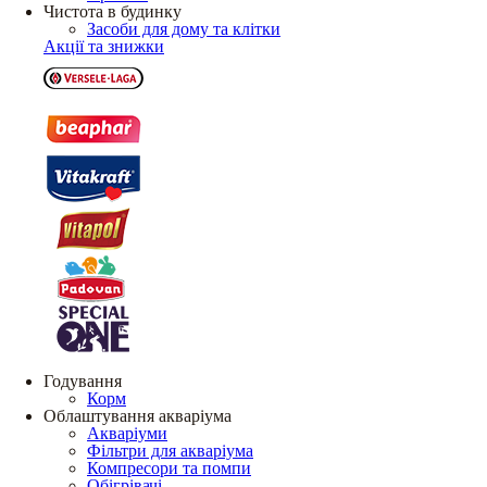
Чистота в будинку
Засоби для дому та клітки
Акції та знижки
Годування
Корм
Облаштування акваріума
Акваріуми
Фільтри для акваріума
Компресори та помпи
Обігрівачі