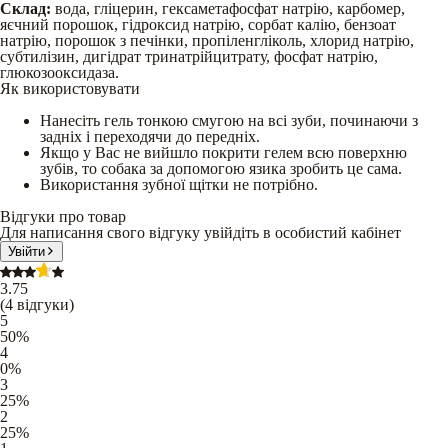
Склад:
вода, гліцерин, гексаметафосфат натрію, карбомер,
яєчний порошок, гідроксид натрію, сорбат калію, бензоат
натрію, порошок з печінки, пропіленгліколь, хлорид натрію,
субтилізин, дигідрат тринатрійцитрату, фосфат натрію,
глюкозооксидаза.
Як використовувати
Нанесіть гель тонкою смугою на всі зуби, починаючи з
задніх і переходячи до передніх.
Якщо у Вас не вийшло покрити гелем всю поверхню
зубів, то собака за допомогою язика зробить це сама.
Використання зубної щітки не потрібно.
Відгуки про товар
Для написання свого відгуку увійдіть в особистий кабінет
Увійти
3.75
(
4
відгуки
)
5
50
%
4
0
%
3
25
%
2
25
%