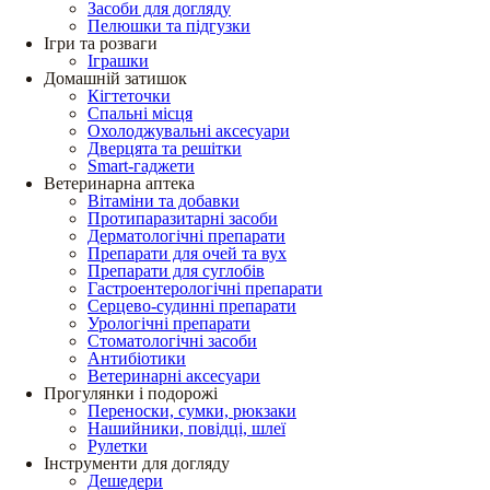
Засоби для догляду
Пелюшки та підгузки
Ігри та розваги
Іграшки
Домашній затишок
Кігтеточки
Спальні місця
Охолоджувальні аксесуари
Дверцята та решітки
Smart-гаджети
Ветеринарна аптека
Вітаміни та добавки
Протипаразитарні засоби
Дерматологічні препарати
Препарати для очей та вух
Препарати для суглобів
Гастроентерологічні препарати
Серцево-судинні препарати
Урологічні препарати
Стоматологічні засоби
Антибіотики
Ветеринарні аксесуари
Прогулянки і подорожі
Переноски, сумки, рюкзаки
Нашийники, повідці, шлеї
Рулетки
Інструменти для догляду
Дешедери