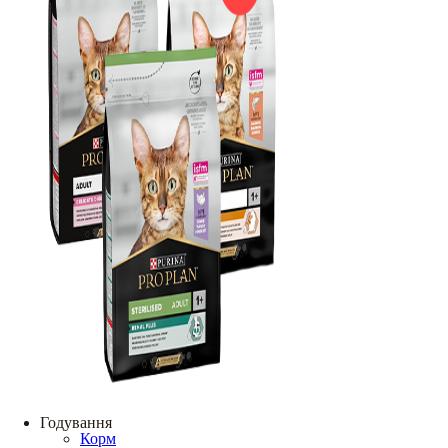
Годування
Корм