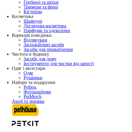
Гребінці та щітки
Тримери та фени
Кігтерізи
Косметика
Шампуні
Доглядова косметика
Парфуми та одеколони
Корекція поведінки
Відлякувачі
Заспокійливі засоби
Засоби для приваблення
Чистота в будинку
Засоби для дому
Інструменти для чистки від шерсті
Одяг і аксесуари
Одяг
Рушники
Набори та подарунки
Petbox
Фотоальбоми
PetMerch
Акції та знижки