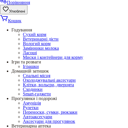
Порівняння
Улюблені
Кошик
Годування
Сухий корм
Ветеринарні дієти
Вологий корм
Замінники молока
Ласощі
Миски і контейнери для корму
Ігри та розваги
Іграшки
Домашній затишок
Спальні місця
Охолоджувальні аксесуари
Клітки, вольєри, дверцята
Сходинки
Smart-гаджети
Прогулянки і подорожі
Амуніція
Рулетки
Переноски, сумки, рюкзаки
Автоаксесуари
Аксесуари для прогулянок
Ветеринарна аптека