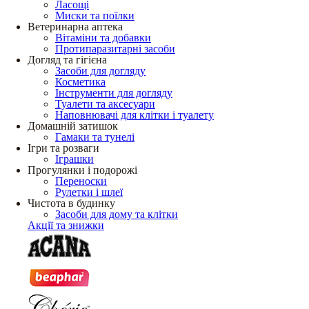
Ласощі
Миски та поїлки
Ветеринарна аптека
Вітаміни та добавки
Протипаразитарні засоби
Догляд та гігієна
Засоби для догляду
Косметика
Інструменти для догляду
Туалети та аксесуари
Наповнювачі для клітки і туалету
Домашній затишок
Гамаки та тунелі
Ігри та розваги
Іграшки
Прогулянки і подорожі
Переноски
Рулетки і шлеї
Чистота в будинку
Засоби для дому та клітки
Акції та знижки