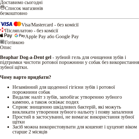
Доставимо сьогодні
Список магазинів
безкоштовно
Visa/Mastercard - без комісії
Післяплатою - без комісії
Apple Pay або Google Pay
Готівкою
Опис
Beaphar Dog-a-Dent gel
- зубний гель для очищення зубів і
підтримки чистоти ротової порожнини у собак без використання
зубної щітки.
Чому варто придбати?
Незамінний для щоденної гігієни зубів і ротової
порожнини собак
Видаляє наліт з зубів, запобігає утворенню зубного
каменю, а також освіжає подих
Сприяє знищенню шкідливих бактерій, які можуть
викликати утворення зубного нальоту і появу запалення
Простий в застосуванні, не вимагає використання зубної
щітки
Засіб можна використовувати для кошенят і цуценят віком
старше 2 місяців