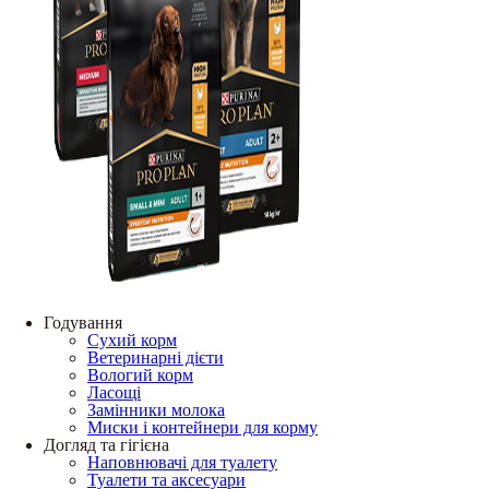
Годування
Сухий корм
Ветеринарні дієти
Вологий корм
Ласощі
Замінники молока
Миски і контейнери для корму
Догляд та гігієна
Наповнювачі для туалету
Туалети та аксесуари