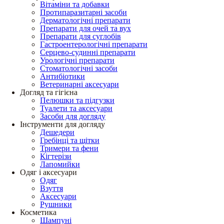
Вітаміни та добавки
Протипаразитарні засоби
Дерматологічні препарати
Препарати для очей та вух
Препарати для суглобів
Гастроентерологічні препарати
Серцево-судинні препарати
Урологічні препарати
Стоматологічні засоби
Антибіотики
Ветеринарні аксесуари
Догляд та гігієна
Пелюшки та підгузки
Туалети та аксесуари
Засоби для догляду
Інструменти для догляду
Дешедери
Гребінці та щітки
Тримери та фени
Кігтерізи
Лапомийки
Одяг і аксесуари
Одяг
Взуття
Аксесуари
Рушники
Косметика
Шампуні