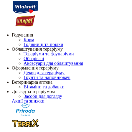
Годування
Корм
Годівниці та поїлки
Облаштування тераріуму
Тераріуми та фаунаріуми
Обігрівачі
Аксесуари для облаштування
Оформлення тераріуму
Декор для тераріуму
Грунти та наповнювачі
Ветеринарна аптека
Вітаміни та добавки
Догляд за тераріумом
Засоби для догляду
Акції та знижки