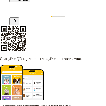
Скануйте QR код та завантажуйте наш застосунок
Доступно для завантаження на платформах