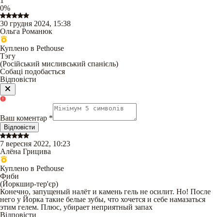
1
0
%
30 грудня 2024, 15:38
Ольга Романюк
Куплено в Pethouse
Тэгу
(
Російський мисливський спанієль
)
Собаці подобається
Відповісти
Ваш коментар
*
Відповісти
7 вересня 2022, 10:23
Алёна Грицива
Куплено в Pethouse
Фиби
(
Йоркшир-тер'єр
)
Конечно, запущеный налёт и камень гель не осилит. Но! После
него у Йорка такие белые зубы, что хочется и себе намазаться
этим гелем. Плюс, убирает неприятный запах
Відповісти