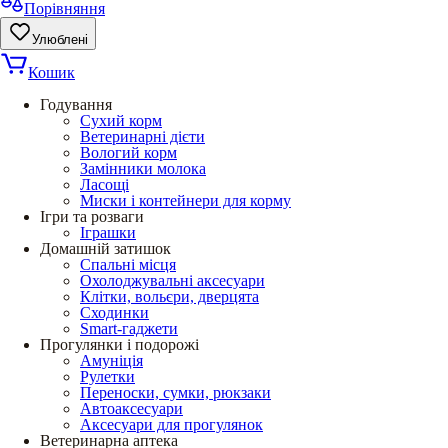
Порівняння
Улюблені
Кошик
Годування
Сухий корм
Ветеринарні дієти
Вологий корм
Замінники молока
Ласощі
Миски і контейнери для корму
Ігри та розваги
Іграшки
Домашній затишок
Спальні місця
Охолоджувальні аксесуари
Клітки, вольєри, дверцята
Сходинки
Smart-гаджети
Прогулянки і подорожі
Амуніція
Рулетки
Переноски, сумки, рюкзаки
Автоаксесуари
Аксесуари для прогулянок
Ветеринарна аптека