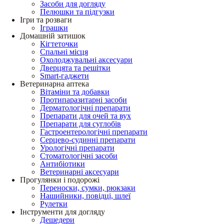
Засоби для догляду
Пелюшки та підгузки
Ігри та розваги
Іграшки
Домашній затишок
Кігтеточки
Спальні місця
Охолоджувальні аксесуари
Дверцята та решітки
Smart-гаджети
Ветеринарна аптека
Вітаміни та добавки
Протипаразитарні засоби
Дерматологічні препарати
Препарати для очей та вух
Препарати для суглобів
Гастроентерологічні препарати
Серцево-судинні препарати
Урологічні препарати
Стоматологічні засоби
Антибіотики
Ветеринарні аксесуари
Прогулянки і подорожі
Переноски, сумки, рюкзаки
Нашийники, повідці, шлеї
Рулетки
Інструменти для догляду
Дешедери