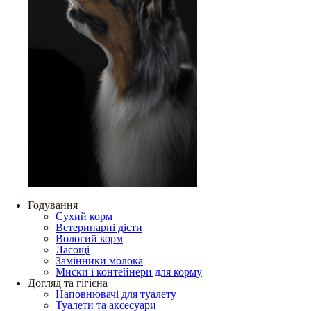
Годування
Сухий корм
Ветеринарні дієти
Вологий корм
Ласощі
Замінники молока
Миски і контейнери для корму
Догляд та гігієна
Наповнювачі для туалету
Туалети та аксесуари