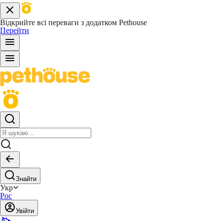
Відкрийте всі переваги з додатком Pethouse
Перейти
Знайти
Укр
Рос
Увійти