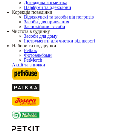
Доглядова косметика
Парфуми та одеколони
Корекція поведінки
Відлякувачі та засоби від погризів
Засоби для привчання
Заспокійливі засоби
Чистота в будинку
Засоби для дому
Інструменти для чистки від шерсті
Набори та подарунки
Petbox
Фотоальбоми
PetMerch
Акції та знижки