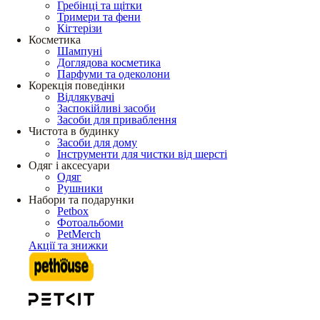
Гребінці та щітки
Тримери та фени
Кігтерізи
Косметика
Шампуні
Доглядова косметика
Парфуми та одеколони
Корекція поведінки
Відлякувачі
Заспокійливі засоби
Засоби для приваблення
Чистота в будинку
Засоби для дому
Інструменти для чистки від шерсті
Одяг і аксесуари
Одяг
Рушники
Набори та подарунки
Petbox
Фотоальбоми
PetMerch
Акції та знижки