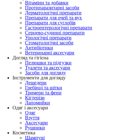
Вітаміни та добавки
Протипаразитарні засоби
Дерматологічні препарати
Препарати для очей та вух
Препарати для суглобів
Гастроентерологічні препарати
Серцево-судинні препарати
Урологічні препарати
Стоматологічні засоби
Антибіотики
Ветеринарні аксесуари
Догляд та гігієна
Пелюшки та підгузки
Туалети та аксесуари
Засоби для догляду
Інструменти для догляду
Дешедери
Гребінці та щітки
Тримери та фени
Кігтерізи
Лапомийки
Одяг і аксесуари
Одяг
Взуття
Аксесуари
Рушники
Косметика
Шампуні