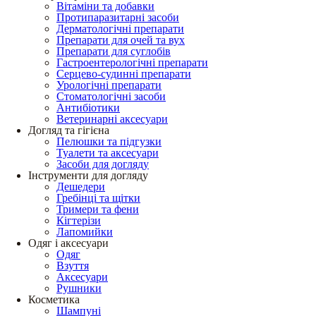
Вітаміни та добавки
Протипаразитарні засоби
Дерматологічні препарати
Препарати для очей та вух
Препарати для суглобів
Гастроентерологічні препарати
Серцево-судинні препарати
Урологічні препарати
Стоматологічні засоби
Антибіотики
Ветеринарні аксесуари
Догляд та гігієна
Пелюшки та підгузки
Туалети та аксесуари
Засоби для догляду
Інструменти для догляду
Дешедери
Гребінці та щітки
Тримери та фени
Кігтерізи
Лапомийки
Одяг і аксесуари
Одяг
Взуття
Аксесуари
Рушники
Косметика
Шампуні