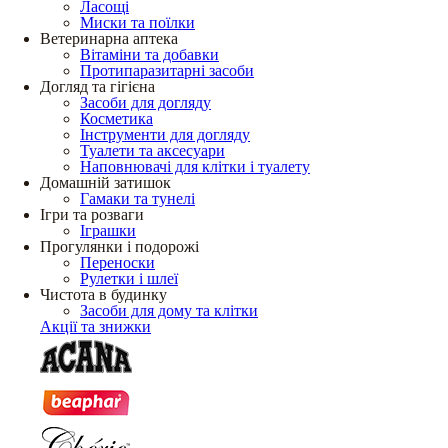
Ласощі
Миски та поїлки
Ветеринарна аптека
Вітаміни та добавки
Протипаразитарні засоби
Догляд та гігієна
Засоби для догляду
Косметика
Інструменти для догляду
Туалети та аксесуари
Наповнювачі для клітки і туалету
Домашній затишок
Гамаки та тунелі
Ігри та розваги
Іграшки
Прогулянки і подорожі
Переноски
Рулетки і шлеї
Чистота в будинку
Засоби для дому та клітки
Акції та знижки