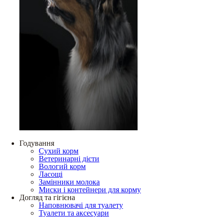
Годування
Сухий корм
Ветеринарні дієти
Вологий корм
Ласощі
Замінники молока
Миски і контейнери для корму
Догляд та гігієна
Наповнювачі для туалету
Туалети та аксесуари