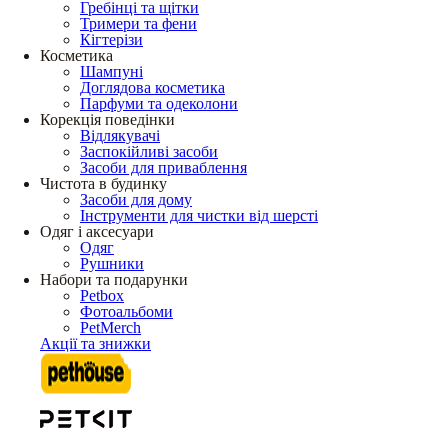
Гребінці та щітки
Тримери та фени
Кігтерізи
Косметика
Шампуні
Доглядова косметика
Парфуми та одеколони
Корекція поведінки
Відлякувачі
Заспокійливі засоби
Засоби для приваблення
Чистота в будинку
Засоби для дому
Інструменти для чистки від шерсті
Одяг і аксесуари
Одяг
Рушники
Набори та подарунки
Petbox
Фотоальбоми
PetMerch
Акції та знижки