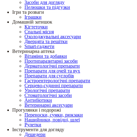
Засоби для догляду
Пелюшки та підгузки
Ігри та розваги
Іграшки
Домашній затишок
Кігтеточки
Спальні місця
Охолоджувальні аксесуари
Дверцята та решітки
Smart-гаджети
Ветеринарна аптека
Вітаміни та добавки
Протипаразитарні засоби
Дерматологічні препарати
Препарати для очей та вух
Препарати для суглобів
Гастроентерологічні препарати
Серцево-судинні препарати
Урологічні препарати
Стоматологічні засоби
Антибіотики
Ветеринарні аксесуари
Прогулянки і подорожі
Переноски, сумки, рюкзаки
Нашийники, повідці, шлеї
Рулетки
Інструменти для догляду
Дешедери