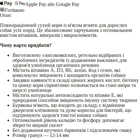
Apple Pay або Google Pay
Готівкою
Опис
Повнораціонний сухий корм із м'ясом ягняти для дорослих
собак усіх порід. Це збалансоване харчування з оптимальним
вмістом вітамінів, мінералів і мікроелементів.
Чому варто придбати?
Виготовлено з високоякісних, ретельно відібраних і
оброблених інгредієнтів із додаванням важливих для
здоров'я улюбленця органічних речовин
Містить вітаміни А, D3, В6, залізо, йод і селен, які
комплексно зміцнюють і захищають організм собаки
Завдяки наявності в складі цінних жирних кислот, біотину
та цинку корм сприятливо позначається на стані шкіри та
шерсті улюбленця
Містить натуральні антиоксиданти та вітамін Е, які
природним способом зміцнюють імунну систему тварини
Бурякова м'якоть, що входить до складу, є відмінним
джерелом клітковини та дуже корисна для бактерій, що
підтримують здоров'я товстої кишки собаки
Оптимальний рівень кальцію та фосфору допомагає
зберегти міцний скелет
Без додавання штучних барвників і підсилювачів смаку
Розмір гранул — 12-14 мм