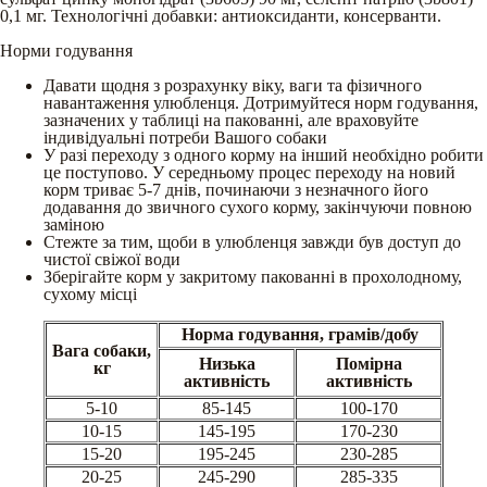
0,1 мг. Технологічні добавки: антиоксиданти, консерванти.
Норми годування
Давати щодня з розрахунку віку, ваги та фізичного
навантаження улюбленця. Дотримуйтеся норм годування,
зазначених у таблиці на пакованні, але враховуйте
індивідуальні потреби Вашого собаки
У разі переходу з одного корму на інший необхідно робити
це поступово. У середньому процес переходу на новий
корм триває 5-7 днів, починаючи з незначного його
додавання до звичного сухого корму, закінчуючи повною
заміною
Стежте за тим, щоби в улюбленця завжди був доступ до
чистої свіжої води
Зберігайте корм у закритому пакованні в прохолодному,
сухому місці
Норма годування, грамів/добу
Вага собаки,
Низька
Помірна
кг
активність
активність
5-10
85-145
100-170
10-15
145-195
170-230
15-20
195-245
230-285
20-25
245-290
285-335