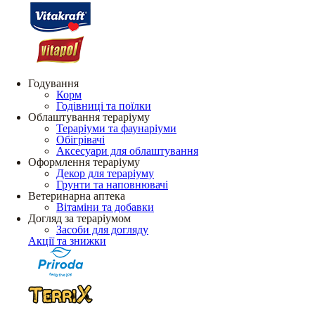
Годування
Корм
Годівниці та поїлки
Облаштування тераріуму
Тераріуми та фаунаріуми
Обігрівачі
Аксесуари для облаштування
Оформлення тераріуму
Декор для тераріуму
Грунти та наповнювачі
Ветеринарна аптека
Вітаміни та добавки
Догляд за тераріумом
Засоби для догляду
Акції та знижки