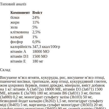
Типовий аналіз
Компонент
Вміст
білки
24%
жири
11%
зола
5%
клітковина
2,5%
кальцій
1%
фосфор
0,9%
калорійність
347,3 ккал/100гр
вітамін A
18000 МО
вітамін D3
1500 МО
вітамін E
180 мг
Склад
Висушене м’ясо ягняти, кукурудза, рис, висушене м’ясо птиці,
пшеничні висівки, тритикале, жир птиці, кукурудзяний глютен,
жом цукрових буряків, пивні дріжджі, мінерали, вміст добавок
на 1 кг: вітамін A (3a672a) 18000 ME, вітамін D3 (3a671) 1500
ME, вітамін E (3a700) 180 мг, вітамін B6 (3a831) 3 мг, біотин
(3a880) 0,2 мг, моногідрат сульфату заліза (3b103) 50 мг,
безводний йодат кальцію (3b202) 1,5 мг, пентагідрат сульфату
міді (3b405) 5 мг, марганець сульфат моногідрат (3b503) 20 мг,
сульфат цинку моногідрат (3b605) 90 мг, селеніт натрію (3b801)