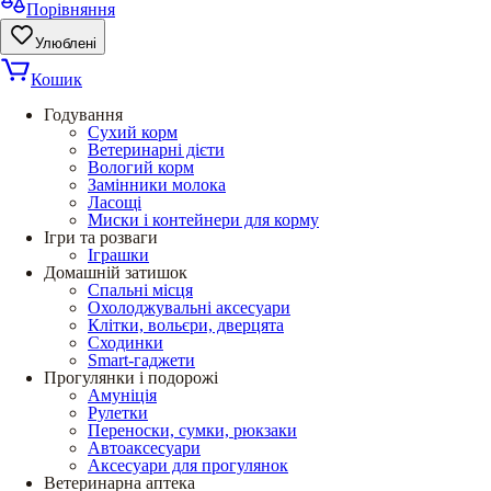
Порівняння
Улюблені
Кошик
Годування
Сухий корм
Ветеринарні дієти
Вологий корм
Замінники молока
Ласощі
Миски і контейнери для корму
Ігри та розваги
Іграшки
Домашній затишок
Спальні місця
Охолоджувальні аксесуари
Клітки, вольєри, дверцята
Сходинки
Smart-гаджети
Прогулянки і подорожі
Амуніція
Рулетки
Переноски, сумки, рюкзаки
Автоаксесуари
Аксесуари для прогулянок
Ветеринарна аптека