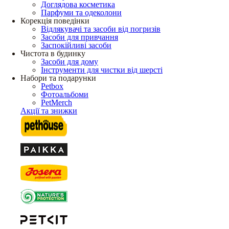
Доглядова косметика
Парфуми та одеколони
Корекція поведінки
Відлякувачі та засоби від погризів
Засоби для привчання
Заспокійливі засоби
Чистота в будинку
Засоби для дому
Інструменти для чистки від шерсті
Набори та подарунки
Petbox
Фотоальбоми
PetMerch
Акції та знижки