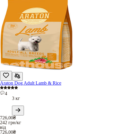
Araton Dog Adult Lamb & Rice
4
3 кг
726,00
₴
242
грн/кг
від
726,00
₴