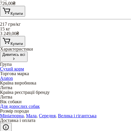
726,00
₴
Купити
217
грн/кг
15 кг
3 249,00
₴
Купити
Характеристики
Дивитись всі
Група
Сухий корм
Торгова марка
Araton
Країна виробника
Литва
Країна реєстрації бренду
Литва
Вік собаки
Для дорослих собак
Розмір породи
Мініатюрна
,
Мала
,
Середня
,
Велика і гігантська
Доставка і оплата