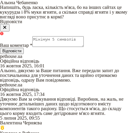
Альона Чебаненко
Напишіть, будь ласка, кількість м'яса, бо на інших сайтах це
кукурудза і 8% муки ягняти, а скільки справді ягняти і у якому
вигляді воно присутнє в кормі?
Відповісти
Ваш коментар
*
Відповісти
pethouse.ua
Офіційна відповідь
16 жовтня 2025, 16:01
Альоно, дякуємо за Ваше питання. Вже передали запит до
постачальника для уточнення даних та щойно отримаємо
відповідь, одразу Вам повідомимо.
pethouse.ua
Офіційна відповідь
16 жовтня 2025, 17:34
Дякуємо Вам за очікування відповіді. Виробник, на жаль, не
уточнює детальніших даних щодо відсоткового вмісту
компонентів такого раціону. Що стосується м'яса, до складу
цього корму входить саме дегідроване м'ясо ягняти.
5 липня 2025, 09:55
Валентина Черняєва