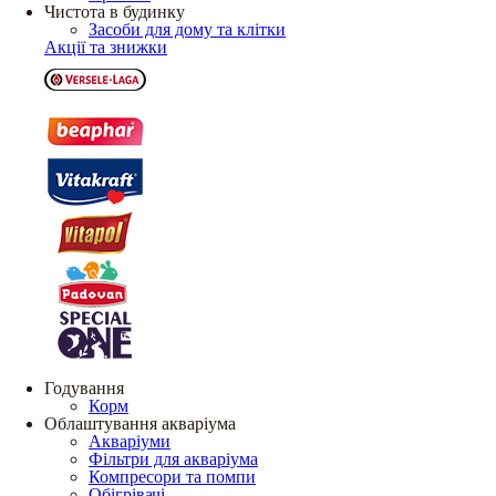
Чистота в будинку
Засоби для дому та клітки
Акції та знижки
Годування
Корм
Облаштування акваріума
Акваріуми
Фільтри для акваріума
Компресори та помпи
Обігрівачі