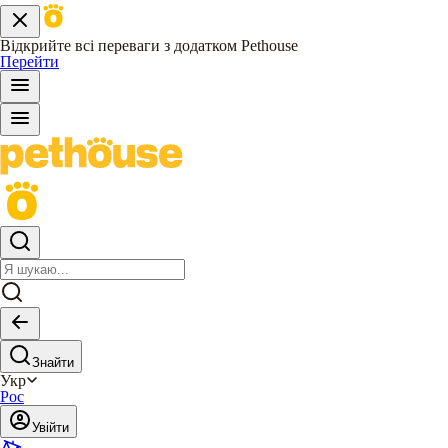
Відкрийте всі переваги з додатком Pethouse
Перейти
Знайти
Укр
Рос
Увійти