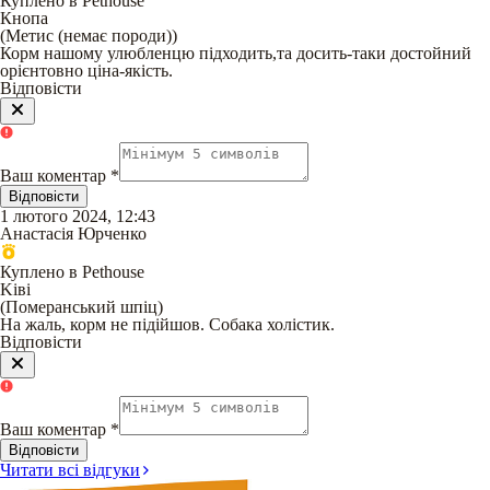
Куплено в Pethouse
Кнопа
(
Метис (немає породи)
)
Корм нашому улюбленцю підходить,та досить-таки достойний
орієнтовно ціна-якість.
Відповісти
Ваш коментар
*
Відповісти
1 лютого 2024, 12:43
Анастасія Юрченко
Куплено в Pethouse
Kiві
(
Померанський шпіц
)
На жаль, корм не підійшов. Собака холістик.
Відповісти
Ваш коментар
*
Відповісти
Читати всі відгуки