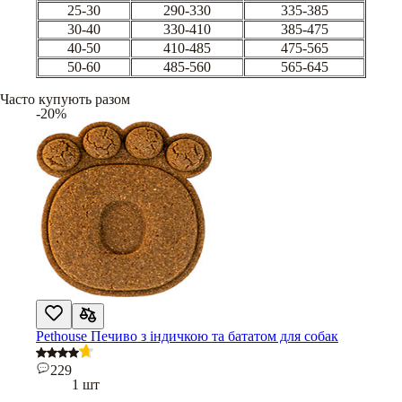
25-30
290-330
335-385
30-40
330-410
385-475
40-50
410-485
475-565
50-60
485-560
565-645
Часто купують разом
-20%
Pethouse Печиво з індичкою та бататом для собак
229
1 шт