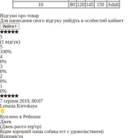
10
80
120
145
150
Adult
Відгуки про товар
Для написання свого відгуку увійдіть в особистий кабінет
Увійти
5
(
1
відгук
)
5
100
%
4
0
%
3
0
%
2
0
%
1
0
%
7 серпня 2019, 00:07
Lenusia Kievskaya
Куплено в Pethouse
Джек
(
Джек-расел-тер'єр
)
Корм хороший наша собака ест с удовольствием)
Відповісти