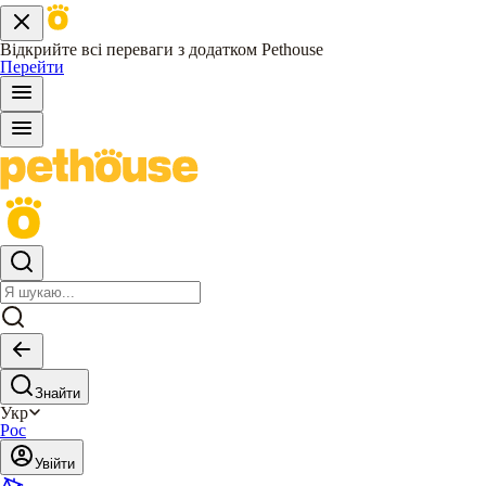
Відкрийте всі переваги з додатком Pethouse
Перейти
Знайти
Укр
Рос
Увійти