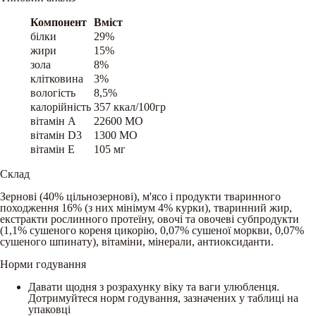
Компонент
Вміст
білки
29%
жири
15%
зола
8%
клітковина
3%
вологість
8,5%
калорійність
357 ккал/100гр
вітамін A
22600 МО
вітамін D3
1300 МО
вітамін E
105 мг
Склад
Зернові (40% цільнозернові), м'ясо і продукти тваринного
походження 16% (з них мінімум 4% курки), тваринний жир,
екстракти рослинного протеїну, овочі та овочеві субпродукти
(1,1% сушеного кореня цикорію, 0,07% сушеної моркви, 0,07%
сушеного шпинату), вітаміни, мінерали, антиоксиданти.
Норми годування
Давати щодня з розрахунку віку та ваги улюбленця.
Дотримуйтеся норм годування, зазначених у таблиці на
упаковці