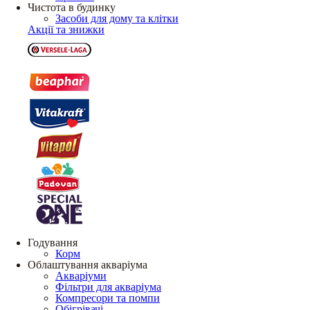
Чистота в будинку
Засоби для дому та клітки
Акції та знижки
Годування
Корм
Облаштування акваріума
Акваріуми
Фільтри для акваріума
Компресори та помпи
Обігрівачі