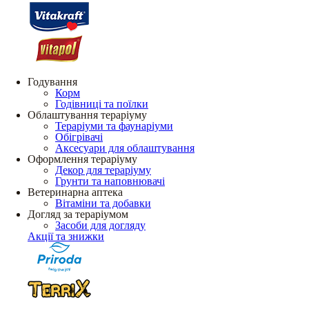
Годування
Корм
Годівниці та поїлки
Облаштування тераріуму
Тераріуми та фаунаріуми
Обігрівачі
Аксесуари для облаштування
Оформлення тераріуму
Декор для тераріуму
Грунти та наповнювачі
Ветеринарна аптека
Вітаміни та добавки
Догляд за тераріумом
Засоби для догляду
Акції та знижки