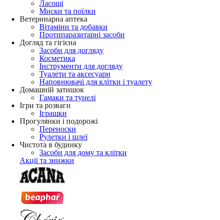
Ласощі
Миски та поїлки
Ветеринарна аптека
Вітаміни та добавки
Протипаразитарні засоби
Догляд та гігієна
Засоби для догляду
Косметика
Інструменти для догляду
Туалети та аксесуари
Наповнювачі для клітки і туалету
Домашній затишок
Гамаки та тунелі
Ігри та розваги
Іграшки
Прогулянки і подорожі
Переноски
Рулетки і шлеї
Чистота в будинку
Засоби для дому та клітки
Акції та знижки