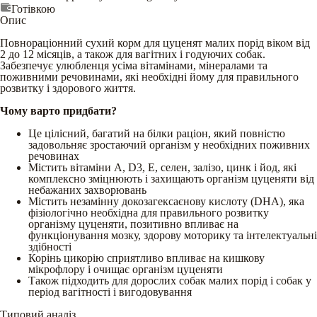
Готівкою
Опис
Повнораціонний сухий корм для цуценят малих порід віком від
2 до 12 місяців, а також для вагітних і годуючих собак.
Забезпечує улюбленця усіма вітамінами, мінералами та
поживними речовинами, які необхідні йому для правильного
розвитку і здорового життя.
Чому варто придбати?
Це цілісний, багатий на білки раціон, який повністю
задовольняє зростаючий організм у необхідних поживних
речовинах
Містить вітаміни А, D3, Е, селен, залізо, цинк і йод, які
комплексно зміцнюють і захищають організм цуценяти від
небажаних захворювань
Містить незамінну докозагексаєнову кислоту (DHA), яка
фізіологічно необхідна для правильного розвитку
організму цуценяти, позитивно впливає на
функціонування мозку, здорову моторику та інтелектуальні
здібності
Корінь цикорію сприятливо впливає на кишкову
мікрофлору і очищає організм цуценяти
Також підходить для дорослих собак малих порід і собак у
період вагітності і вигодовування
Типовий аналіз