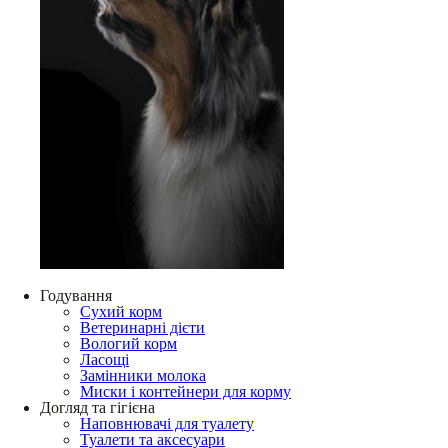
Годування
Сухий корм
Ветеринарні дієти
Вологий корм
Ласощі
Замінники молока
Миски і контейнери для корму
Догляд та гігієна
Наповнювачі для туалету
Туалети та аксесуари