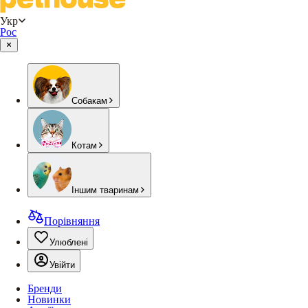
Укр
Рос
Собакам
Котам
Іншим тваринам
Порівняння
Улюблені
Увійти
Бренди
Новинки