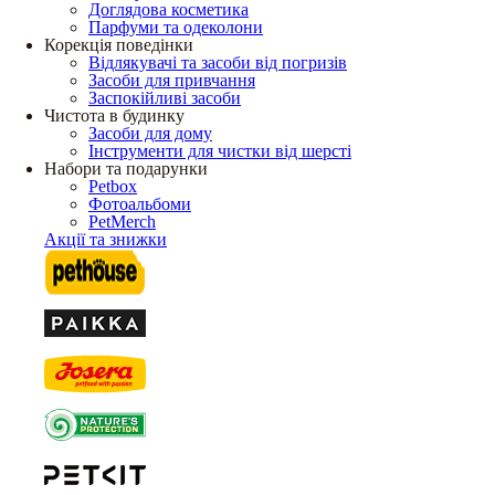
Доглядова косметика
Парфуми та одеколони
Корекція поведінки
Відлякувачі та засоби від погризів
Засоби для привчання
Заспокійливі засоби
Чистота в будинку
Засоби для дому
Інструменти для чистки від шерсті
Набори та подарунки
Petbox
Фотоальбоми
PetMerch
Акції та знижки