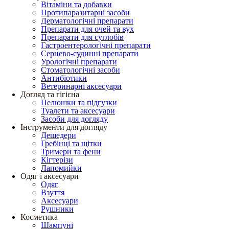
Вітаміни та добавки
Протипаразитарні засоби
Дерматологічні препарати
Препарати для очей та вух
Препарати для суглобів
Гастроентерологічні препарати
Серцево-судинні препарати
Урологічні препарати
Стоматологічні засоби
Антибіотики
Ветеринарні аксесуари
Догляд та гігієна
Пелюшки та підгузки
Туалети та аксесуари
Засоби для догляду
Інструменти для догляду
Дешедери
Гребінці та щітки
Тримери та фени
Кігтерізи
Лапомийки
Одяг і аксесуари
Одяг
Взуття
Аксесуари
Рушники
Косметика
Шампуні