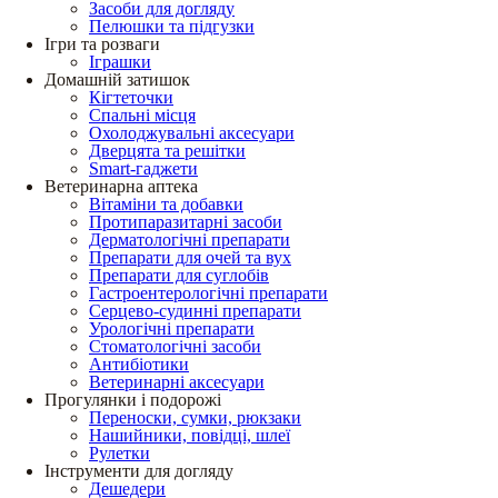
Засоби для догляду
Пелюшки та підгузки
Ігри та розваги
Іграшки
Домашній затишок
Кігтеточки
Спальні місця
Охолоджувальні аксесуари
Дверцята та решітки
Smart-гаджети
Ветеринарна аптека
Вітаміни та добавки
Протипаразитарні засоби
Дерматологічні препарати
Препарати для очей та вух
Препарати для суглобів
Гастроентерологічні препарати
Серцево-судинні препарати
Урологічні препарати
Стоматологічні засоби
Антибіотики
Ветеринарні аксесуари
Прогулянки і подорожі
Переноски, сумки, рюкзаки
Нашийники, повідці, шлеї
Рулетки
Інструменти для догляду
Дешедери