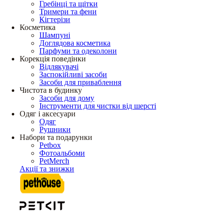
Гребінці та щітки
Тримери та фени
Кігтерізи
Косметика
Шампуні
Доглядова косметика
Парфуми та одеколони
Корекція поведінки
Відлякувачі
Заспокійливі засоби
Засоби для приваблення
Чистота в будинку
Засоби для дому
Інструменти для чистки від шерсті
Одяг і аксесуари
Одяг
Рушники
Набори та подарунки
Petbox
Фотоальбоми
PetMerch
Акції та знижки