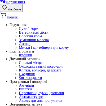
Порівняння
Улюблені
Кошик
Годування
Сухий корм
Ветеринарні дієти
Вологий корм
Замінники молока
Ласощі
Миски і контейнери для корму
Ігри та розваги
Іграшки
Домашній затишок
Спальні місця
Охолоджувальні аксесуари
Клітки, вольєри, дверцята
Сходинки
Smart-гаджети
Прогулянки і подорожі
Амуніція
Рулетки
Переноски, сумки, рюкзаки
Автоаксесуари
Аксесуари для прогулянок
Ветеринарна аптека