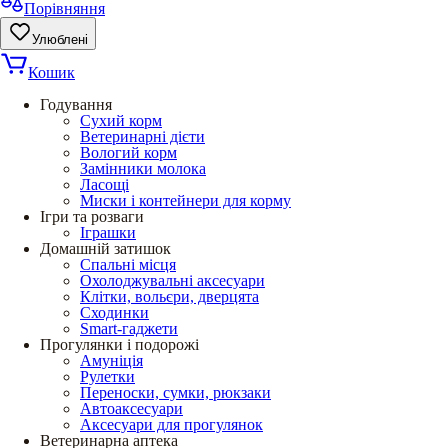
Порівняння
Улюблені
Кошик
Годування
Сухий корм
Ветеринарні дієти
Вологий корм
Замінники молока
Ласощі
Миски і контейнери для корму
Ігри та розваги
Іграшки
Домашній затишок
Спальні місця
Охолоджувальні аксесуари
Клітки, вольєри, дверцята
Сходинки
Smart-гаджети
Прогулянки і подорожі
Амуніція
Рулетки
Переноски, сумки, рюкзаки
Автоаксесуари
Аксесуари для прогулянок
Ветеринарна аптека