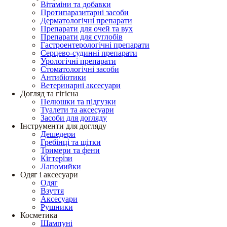
Вітаміни та добавки
Протипаразитарні засоби
Дерматологічні препарати
Препарати для очей та вух
Препарати для суглобів
Гастроентерологічні препарати
Серцево-судинні препарати
Урологічні препарати
Стоматологічні засоби
Антибіотики
Ветеринарні аксесуари
Догляд та гігієна
Пелюшки та підгузки
Туалети та аксесуари
Засоби для догляду
Інструменти для догляду
Дешедери
Гребінці та щітки
Тримери та фени
Кігтерізи
Лапомийки
Одяг і аксесуари
Одяг
Взуття
Аксесуари
Рушники
Косметика
Шампуні