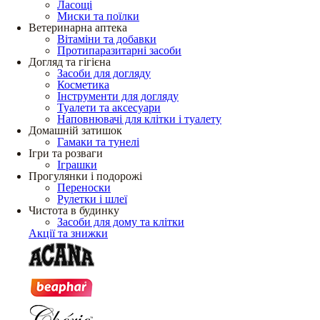
Ласощі
Миски та поїлки
Ветеринарна аптека
Вітаміни та добавки
Протипаразитарні засоби
Догляд та гігієна
Засоби для догляду
Косметика
Інструменти для догляду
Туалети та аксесуари
Наповнювачі для клітки і туалету
Домашній затишок
Гамаки та тунелі
Ігри та розваги
Іграшки
Прогулянки і подорожі
Переноски
Рулетки і шлеї
Чистота в будинку
Засоби для дому та клітки
Акції та знижки