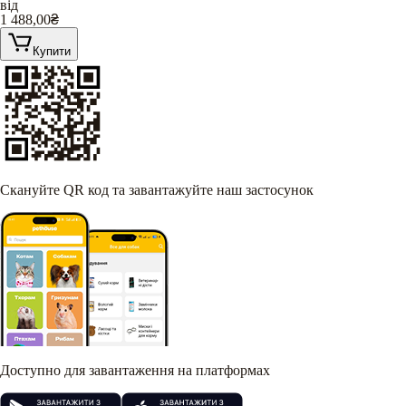
від
1 488,00
₴
Купити
Скануйте QR код та завантажуйте наш застосунок
Доступно для завантаження на платформах