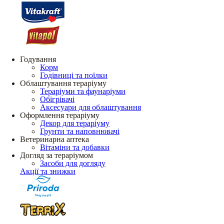
Годування
Корм
Годівниці та поїлки
Облаштування тераріуму
Тераріуми та фаунаріуми
Обігрівачі
Аксесуари для облаштування
Оформлення тераріуму
Декор для тераріуму
Грунти та наповнювачі
Ветеринарна аптека
Вітаміни та добавки
Догляд за тераріумом
Засоби для догляду
Акції та знижки