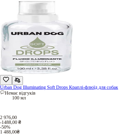
Urban Dog Illuminating Soft Drops Краплі-флюїд для собак
Немає відгуків
100 мл
2 976,00
-1488,00
₴
-50%
1 488,00
₴