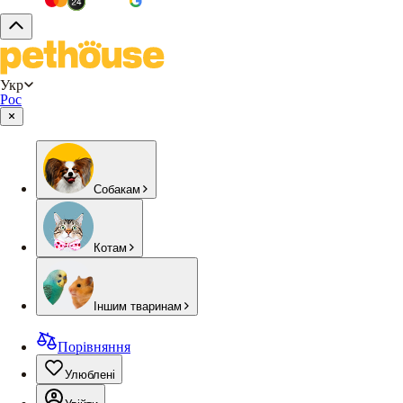
Укр
Рос
Собакам
Котам
Іншим тваринам
Порівняння
Улюблені