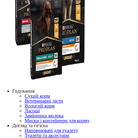
Годування
Сухий корм
Ветеринарні дієти
Вологий корм
Ласощі
Замінники молока
Миски і контейнери для корму
Догляд та гігієна
Наповнювачі для туалету
Туалети та аксесуари