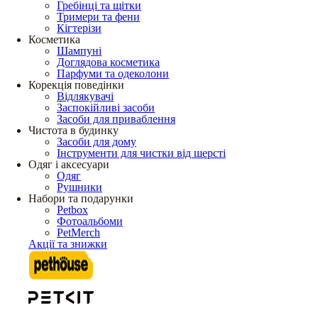
Гребінці та щітки
Тримери та фени
Кігтерізи
Косметика
Шампуні
Доглядова косметика
Парфуми та одеколони
Корекція поведінки
Відлякувачі
Заспокійливі засоби
Засоби для приваблення
Чистота в будинку
Засоби для дому
Інструменти для чистки від шерсті
Одяг і аксесуари
Одяг
Рушники
Набори та подарунки
Petbox
Фотоальбоми
PetMerch
Акції та знижки