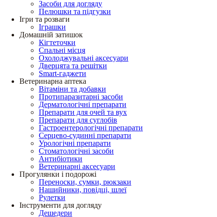
Засоби для догляду
Пелюшки та підгузки
Ігри та розваги
Іграшки
Домашній затишок
Кігтеточки
Спальні місця
Охолоджувальні аксесуари
Дверцята та решітки
Smart-гаджети
Ветеринарна аптека
Вітаміни та добавки
Протипаразитарні засоби
Дерматологічні препарати
Препарати для очей та вух
Препарати для суглобів
Гастроентерологічні препарати
Серцево-судинні препарати
Урологічні препарати
Стоматологічні засоби
Антибіотики
Ветеринарні аксесуари
Прогулянки і подорожі
Переноски, сумки, рюкзаки
Нашийники, повідці, шлеї
Рулетки
Інструменти для догляду
Дешедери