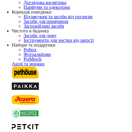
Доглядова косметика
Парфуми та одеколони
Корекція поведінки
Відлякувачі та засоби від погризів
Засоби для привчання
Заспокійливі засоби
Чистота в будинку
Засоби для дому
Інструменти для чистки від шерсті
Набори та подарунки
Petbox
Фотоальбоми
PetMerch
Акції та знижки