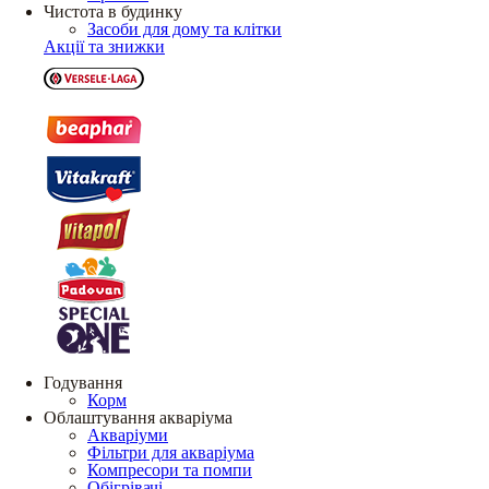
Чистота в будинку
Засоби для дому та клітки
Акції та знижки
Годування
Корм
Облаштування акваріума
Акваріуми
Фільтри для акваріума
Компресори та помпи
Обігрівачі