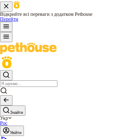
Відкрийте всі переваги з додатком Pethouse
Перейти
Знайти
Укр
Рос
Увійти