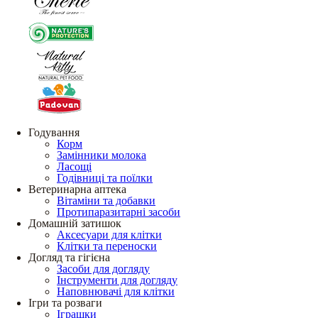
Годування
Корм
Замінники молока
Ласощі
Годівниці та поїлки
Ветеринарна аптека
Вітаміни та добавки
Протипаразитарні засоби
Домашній затишок
Аксесуари для клітки
Клітки та переноски
Догляд та гігієна
Засоби для догляду
Інструменти для догляду
Наповнювачі для клітки
Ігри та розваги
Іграшки