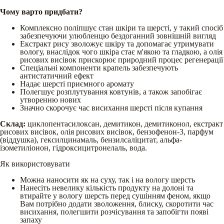
Чому варто придбати?
Комплексно поліпшує стан шкіри та шерсті, у такий спосіб
забезпечуючи улюбленцю бездоганний зовнішній вигляд
Екстракт рису зволожує шкіру та допомагає утримувати
вологу, внаслідок чого шкіра стає м'якою та гладкою, а олія
рисових висівок прискорює природний процес регенерації
Спеціальні компоненти крапель забезпечують
антистатичний ефект
Надає шерсті приємного аромату
Полегшує розплутування ковтунів, а також запобігає
утворенню нових
Значно скорочує час висихання шерсті після купання
Склад:
циклопентасилоксан, демитикон, демитиконол, екстракт
рисових висівок, олія рисових висівок, бензофенон-3, парфум
(віддушка), гексилцинамаль, бензилсаліцитат, альфа-
ізометиліонон, гідроксицитронелаль, вода.
Як використовувати
Можна наносити як на суху, так і на вологу шерсть
Нанесіть невелику кількість продукту на долоні та
втирайте у вологу шерсть перед сушінням феном, якщо
Вам потрібно додати зволоження, блиску, скоротити час
висихання, полегшити розчісування та запобігти появі
запаху