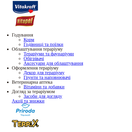
Годування
Корм
Годівниці та поїлки
Облаштування тераріуму
Тераріуми та фаунаріуми
Обігрівачі
Аксесуари для облаштування
Оформлення тераріуму
Декор для тераріуму
Грунти та наповнювачі
Ветеринарна аптека
Вітаміни та добавки
Догляд за тераріумом
Засоби для догляду
Акції та знижки