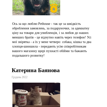
Ось за що люблю Pethouse - так це за швідкість
оброблення замовлень, за подаруночки, за адекватну
ціну на товари для улюбленців, і за любов до наших
менших братів - це відчутно навіть через телефон! Усі
мої звірятка - а їх у мене четверо: собака, кішка та два
хлопця-шиншила - передають усім співробітникам
вашого магазину щирі пухнасті обійми та бажають
подальшого розвитку!
Катерина Баянова
Грудень 2022