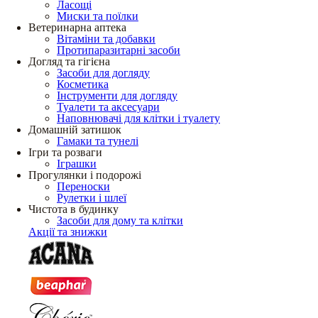
Ласощі
Миски та поїлки
Ветеринарна аптека
Вітаміни та добавки
Протипаразитарні засоби
Догляд та гігієна
Засоби для догляду
Косметика
Інструменти для догляду
Туалети та аксесуари
Наповнювачі для клітки і туалету
Домашній затишок
Гамаки та тунелі
Ігри та розваги
Іграшки
Прогулянки і подорожі
Переноски
Рулетки і шлеї
Чистота в будинку
Засоби для дому та клітки
Акції та знижки