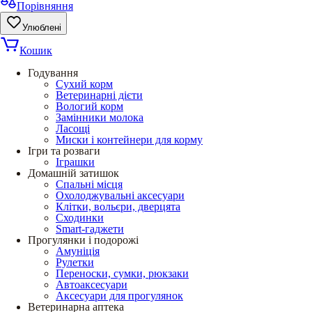
Порівняння
Улюблені
Кошик
Годування
Сухий корм
Ветеринарні дієти
Вологий корм
Замінники молока
Ласощі
Миски і контейнери для корму
Ігри та розваги
Іграшки
Домашній затишок
Спальні місця
Охолоджувальні аксесуари
Клітки, вольєри, дверцята
Сходинки
Smart-гаджети
Прогулянки і подорожі
Амуніція
Рулетки
Переноски, сумки, рюкзаки
Автоаксесуари
Аксесуари для прогулянок
Ветеринарна аптека