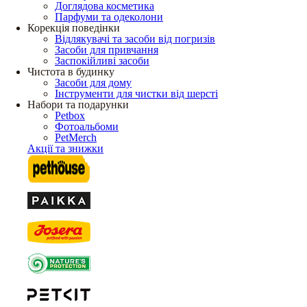
Доглядова косметика
Парфуми та одеколони
Корекція поведінки
Відлякувачі та засоби від погризів
Засоби для привчання
Заспокійливі засоби
Чистота в будинку
Засоби для дому
Інструменти для чистки від шерсті
Набори та подарунки
Petbox
Фотоальбоми
PetMerch
Акції та знижки