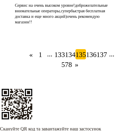
Сервис на очень высоком уровне!доброжелательные
внимательные операторы,супербыстрая бесплатная
доставка и еще много акций)очень рекомендую
магазин!!
...
...
«
1
133
134
135
136
137
578
»
Скануйте QR код та завантажуйте наш застосунок