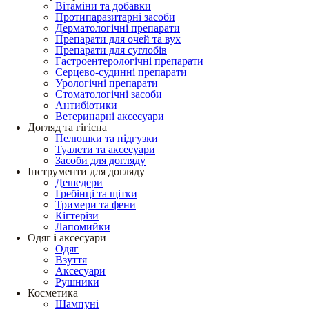
Вітаміни та добавки
Протипаразитарні засоби
Дерматологічні препарати
Препарати для очей та вух
Препарати для суглобів
Гастроентерологічні препарати
Серцево-судинні препарати
Урологічні препарати
Стоматологічні засоби
Антибіотики
Ветеринарні аксесуари
Догляд та гігієна
Пелюшки та підгузки
Туалети та аксесуари
Засоби для догляду
Інструменти для догляду
Дешедери
Гребінці та щітки
Тримери та фени
Кігтерізи
Лапомийки
Одяг і аксесуари
Одяг
Взуття
Аксесуари
Рушники
Косметика
Шампуні