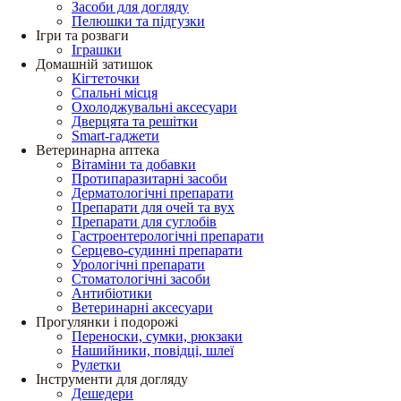
Засоби для догляду
Пелюшки та підгузки
Ігри та розваги
Іграшки
Домашній затишок
Кігтеточки
Спальні місця
Охолоджувальні аксесуари
Дверцята та решітки
Smart-гаджети
Ветеринарна аптека
Вітаміни та добавки
Протипаразитарні засоби
Дерматологічні препарати
Препарати для очей та вух
Препарати для суглобів
Гастроентерологічні препарати
Серцево-судинні препарати
Урологічні препарати
Стоматологічні засоби
Антибіотики
Ветеринарні аксесуари
Прогулянки і подорожі
Переноски, сумки, рюкзаки
Нашийники, повідці, шлеї
Рулетки
Інструменти для догляду
Дешедери