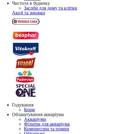
Чистота в будинку
Засоби для дому та клітки
Акції та знижки
Годування
Корм
Облаштування акваріума
Акваріуми
Фільтри для акваріума
Компресори та помпи
Обігрівачі