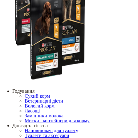
Годування
Сухий корм
Ветеринарні дієти
Вологий корм
Ласощі
Замінники молока
Миски і контейнери для корму
Догляд та гігієна
Наповнювачі для туалету
Туалети та аксесуари