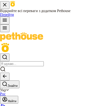
Відкрийте всі переваги з додатком Pethouse
Перейти
Знайти
Укр
Рос
Увійти