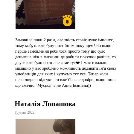
Замовила поки 2 рази, але якість сервіс дуже імпонує,
тому мабуть вже буду постійним покупцем! Бо якщо
перше замовлення робилося просто тому що було
дешевше ніж в магазині де робили покупки раніше, то
друге вже було осознане саме тут❤️ І максимально
мімішно у вас зроблено можливість додавати ім'я своїх
улюбленців для яких і купуємо тут усе. Тепер коли
переглядаєш відгуки, то вже більше довіри, якщо пише
що смачно "Муська" а не Анна Іванівна))
Наталія Лопашова
Грудень 2022