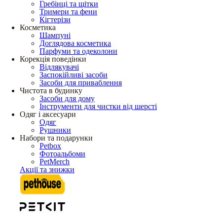
Гребінці та щітки
Тримери та фени
Кігтерізи
Косметика
Шампуні
Доглядова косметика
Парфуми та одеколони
Корекція поведінки
Відлякувачі
Заспокійливі засоби
Засоби для приваблення
Чистота в будинку
Засоби для дому
Інструменти для чистки від шерсті
Одяг і аксесуари
Одяг
Рушники
Набори та подарунки
Petbox
Фотоальбоми
PetMerch
Акції та знижки