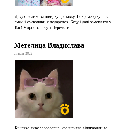
Дякую велике,за швидку доставку. І окреме дякую, за
смачні смаколики у подарунок. Буду і далі замовляти у
Вас) Мирного небу, і Перемоги
Метелица Владислава
Липень 2022
Кішечка дуже задоволена, усе швидко відправили та