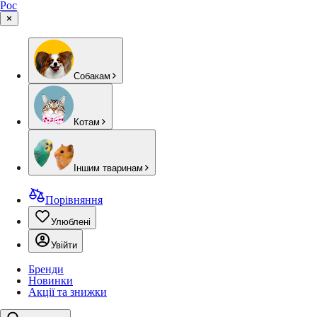
Рос
Собакам
Котам
Іншим тваринам
Порівняння
Улюблені
Увійти
Бренди
Новинки
Акції та знижки