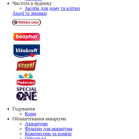
Чистота в будинку
Засоби для дому та клітки
Акції та знижки
Годування
Корм
Облаштування акваріума
Акваріуми
Фільтри для акваріума
Компресори та помпи
Обігрівачі