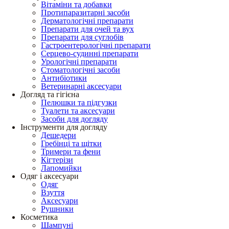
Вітаміни та добавки
Протипаразитарні засоби
Дерматологічні препарати
Препарати для очей та вух
Препарати для суглобів
Гастроентерологічні препарати
Серцево-судинні препарати
Урологічні препарати
Стоматологічні засоби
Антибіотики
Ветеринарні аксесуари
Догляд та гігієна
Пелюшки та підгузки
Туалети та аксесуари
Засоби для догляду
Інструменти для догляду
Дешедери
Гребінці та щітки
Тримери та фени
Кігтерізи
Лапомийки
Одяг і аксесуари
Одяг
Взуття
Аксесуари
Рушники
Косметика
Шампуні