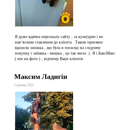
Я дуже вдячна персоналу сайту , за культурне і не
нав‘язливе ставлення до клієнта . Також приємно
вразили знижка , що була в посилці на слідуючу
покупку і забавка - мишка , це так мило :). Я і БаксМакс
( він на фото ) , відтепер Ваші клієнти .
Максим Ладигін
Серпень 2022