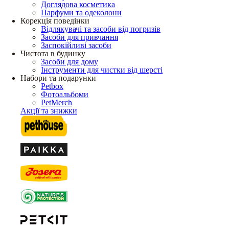
Доглядова косметика
Парфуми та одеколони
Корекція поведінки
Відлякувачі та засоби від погризів
Засоби для привчання
Заспокійливі засоби
Чистота в будинку
Засоби для дому
Інструменти для чистки від шерсті
Набори та подарунки
Petbox
Фотоальбоми
PetMerch
Акції та знижки