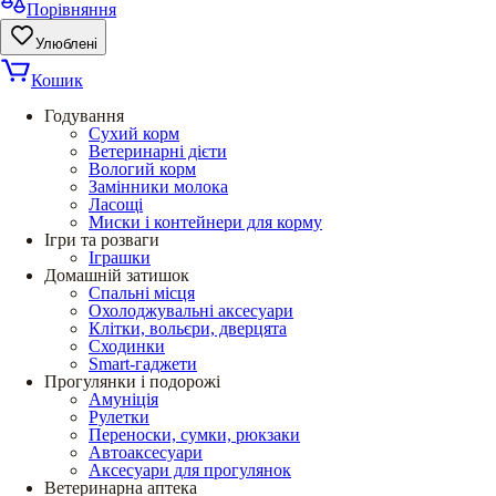
Порівняння
Улюблені
Кошик
Годування
Сухий корм
Ветеринарні дієти
Вологий корм
Замінники молока
Ласощі
Миски і контейнери для корму
Ігри та розваги
Іграшки
Домашній затишок
Спальні місця
Охолоджувальні аксесуари
Клітки, вольєри, дверцята
Сходинки
Smart-гаджети
Прогулянки і подорожі
Амуніція
Рулетки
Переноски, сумки, рюкзаки
Автоаксесуари
Аксесуари для прогулянок
Ветеринарна аптека