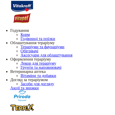
Годування
Корм
Годівниці та поїлки
Облаштування тераріуму
Тераріуми та фаунаріуми
Обігрівачі
Аксесуари для облаштування
Оформлення тераріуму
Декор для тераріуму
Грунти та наповнювачі
Ветеринарна аптека
Вітаміни та добавки
Догляд за тераріумом
Засоби для догляду
Акції та знижки