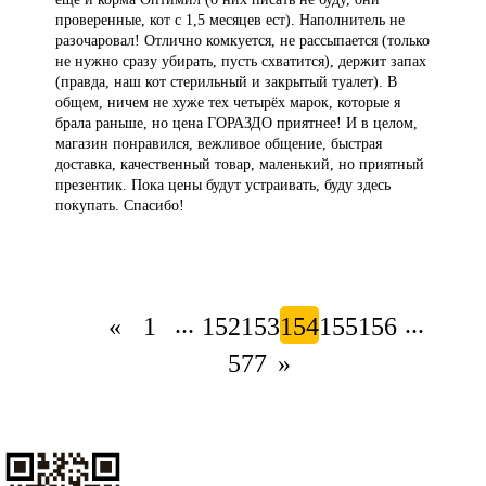
проверенные, кот с 1,5 месяцев ест). Наполнитель не
разочаровал! Отлично комкуется, не рассыпается (только
не нужно сразу убирать, пусть схватится), держит запах
(правда, наш кот стерильный и закрытый туалет). В
общем, ничем не хуже тех четырёх марок, которые я
брала раньше, но цена ГОРАЗДО приятнее! И в целом,
магазин понравился, вежливое общение, быстрая
доставка, качественный товар, маленький, но приятный
презентик. Пока цены будут устраивать, буду здесь
покупать. Спасибо!
...
...
«
1
152
153
154
155
156
577
»