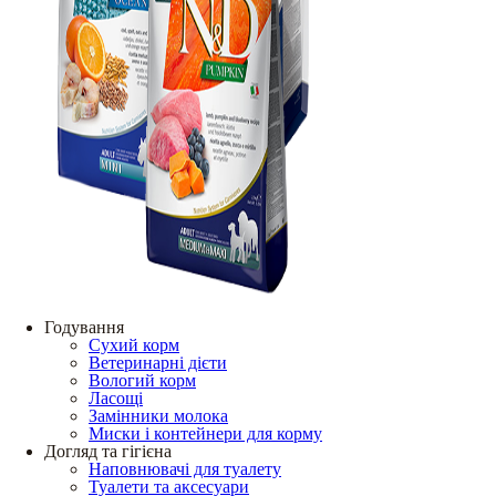
Годування
Сухий корм
Ветеринарні дієти
Вологий корм
Ласощі
Замінники молока
Миски і контейнери для корму
Догляд та гігієна
Наповнювачі для туалету
Туалети та аксесуари