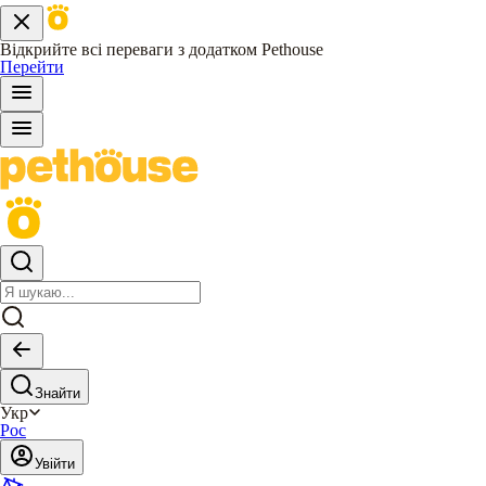
Відкрийте всі переваги з додатком Pethouse
Перейти
Знайти
Укр
Рос
Увійти