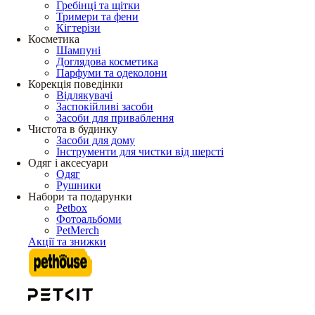
Гребінці та щітки
Тримери та фени
Кігтерізи
Косметика
Шампуні
Доглядова косметика
Парфуми та одеколони
Корекція поведінки
Відлякувачі
Заспокійливі засоби
Засоби для приваблення
Чистота в будинку
Засоби для дому
Інструменти для чистки від шерсті
Одяг і аксесуари
Одяг
Рушники
Набори та подарунки
Petbox
Фотоальбоми
PetMerch
Акції та знижки