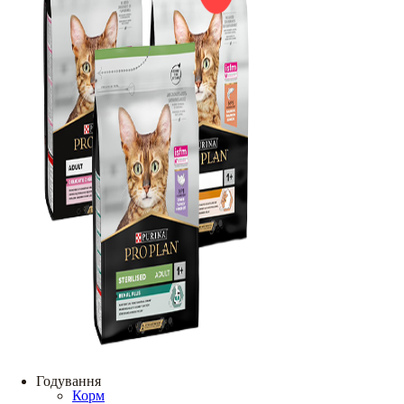
Годування
Корм