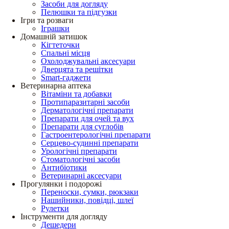
Засоби для догляду
Пелюшки та підгузки
Ігри та розваги
Іграшки
Домашній затишок
Кігтеточки
Спальні місця
Охолоджувальні аксесуари
Дверцята та решітки
Smart-гаджети
Ветеринарна аптека
Вітаміни та добавки
Протипаразитарні засоби
Дерматологічні препарати
Препарати для очей та вух
Препарати для суглобів
Гастроентерологічні препарати
Серцево-судинні препарати
Урологічні препарати
Стоматологічні засоби
Антибіотики
Ветеринарні аксесуари
Прогулянки і подорожі
Переноски, сумки, рюкзаки
Нашийники, повідці, шлеї
Рулетки
Інструменти для догляду
Дешедери