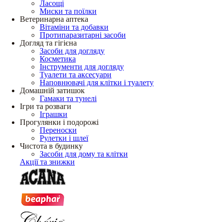
Ласощі
Миски та поїлки
Ветеринарна аптека
Вітаміни та добавки
Протипаразитарні засоби
Догляд та гігієна
Засоби для догляду
Косметика
Інструменти для догляду
Туалети та аксесуари
Наповнювачі для клітки і туалету
Домашній затишок
Гамаки та тунелі
Ігри та розваги
Іграшки
Прогулянки і подорожі
Переноски
Рулетки і шлеї
Чистота в будинку
Засоби для дому та клітки
Акції та знижки