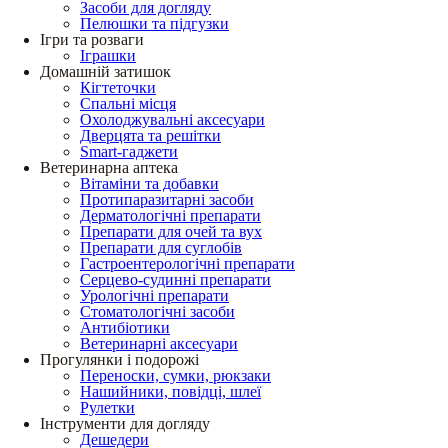
Засоби для догляду
Пелюшки та підгузки
Ігри та розваги
Іграшки
Домашній затишок
Кігтеточки
Спальні місця
Охолоджувальні аксесуари
Дверцята та решітки
Smart-гаджети
Ветеринарна аптека
Вітаміни та добавки
Протипаразитарні засоби
Дерматологічні препарати
Препарати для очей та вух
Препарати для суглобів
Гастроентерологічні препарати
Серцево-судинні препарати
Урологічні препарати
Стоматологічні засоби
Антибіотики
Ветеринарні аксесуари
Прогулянки і подорожі
Переноски, сумки, рюкзаки
Нашийники, повідці, шлеї
Рулетки
Інструменти для догляду
Дешедери