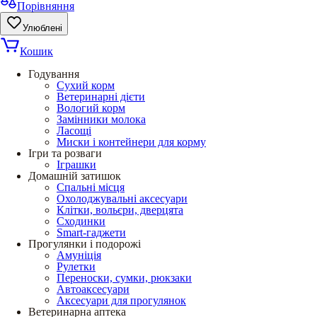
Порівняння
Улюблені
Кошик
Годування
Сухий корм
Ветеринарні дієти
Вологий корм
Замінники молока
Ласощі
Миски і контейнери для корму
Ігри та розваги
Іграшки
Домашній затишок
Спальні місця
Охолоджувальні аксесуари
Клітки, вольєри, дверцята
Сходинки
Smart-гаджети
Прогулянки і подорожі
Амуніція
Рулетки
Переноски, сумки, рюкзаки
Автоаксесуари
Аксесуари для прогулянок
Ветеринарна аптека