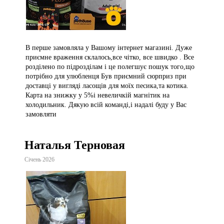
В перше замовляла у Вашому інтернет магазині. Дуже
приємне враження склалось,все чітко, все швидко . Все
розділено по підрозділам і це полегшує пошук того,що
потрібно для улюбленця Був приємний сюрприз при
доставці у вигляді ласощів для моїх песика,та котика.
Карта на знижку у 5%і невеличкій магнітик на
холодильник. Дякую всій команді,і надалі буду у Вас
замовляти
Наталья Терновая
Січень 2026