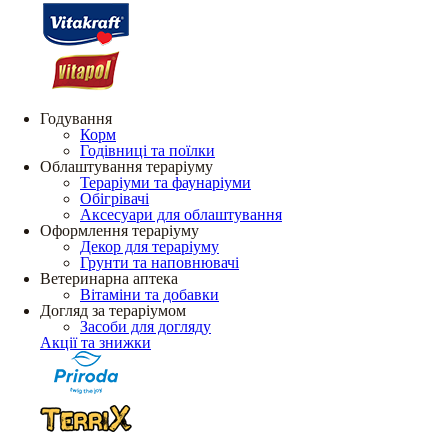
Годування
Корм
Годівниці та поїлки
Облаштування тераріуму
Тераріуми та фаунаріуми
Обігрівачі
Аксесуари для облаштування
Оформлення тераріуму
Декор для тераріуму
Грунти та наповнювачі
Ветеринарна аптека
Вітаміни та добавки
Догляд за тераріумом
Засоби для догляду
Акції та знижки