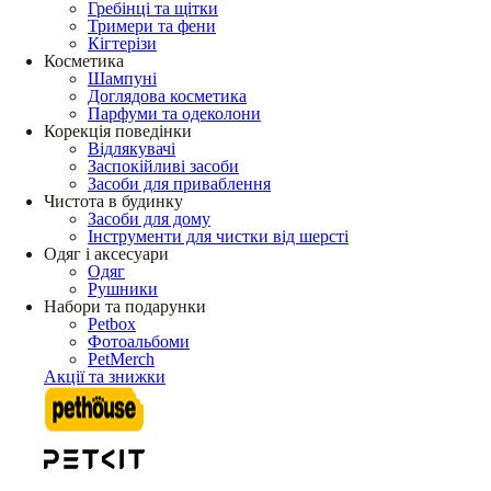
Гребінці та щітки
Тримери та фени
Кігтерізи
Косметика
Шампуні
Доглядова косметика
Парфуми та одеколони
Корекція поведінки
Відлякувачі
Заспокійливі засоби
Засоби для приваблення
Чистота в будинку
Засоби для дому
Інструменти для чистки від шерсті
Одяг і аксесуари
Одяг
Рушники
Набори та подарунки
Petbox
Фотоальбоми
PetMerch
Акції та знижки