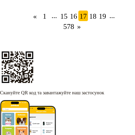
...
...
«
1
15
16
17
18
19
578
»
Скануйте QR код та завантажуйте наш застосунок