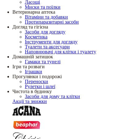
Ласощі
Миски та поїлки
Ветеринарна аптека
Вітаміни та добавки
Протипаразитарні засоби
Догляд та гігієна
Засоби для догляду
Косметика
Інструменти для догляду
Туалети та аксесуари
Наповнювачі для клітки і туалету
Домашній затишок
Гамаки та тунелі
Ігри та розваги
Іграшки
Прогулянки і подорожі
Переноски
Рулетки і шлеї
Чистота в будинку
Засоби для дому та клітки
Акції та знижки