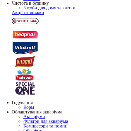
Чистота в будинку
Засоби для дому та клітки
Акції та знижки
Годування
Корм
Облаштування акваріума
Акваріуми
Фільтри для акваріума
Компресори та помпи
Обігрівачі