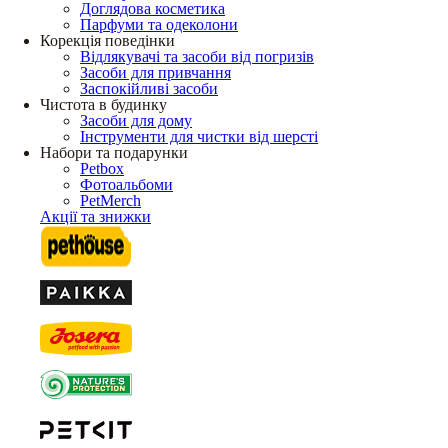
Доглядова косметика
Парфуми та одеколони
Корекція поведінки
Відлякувачі та засоби від погризів
Засоби для привчання
Заспокійливі засоби
Чистота в будинку
Засоби для дому
Інструменти для чистки від шерсті
Набори та подарунки
Petbox
Фотоальбоми
PetMerch
Акції та знижки