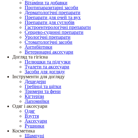
Вітаміни та добавки
Протипаразитарні засоби
Дерматологічні препарати
Препарати для очей та вух
Препарати для суглобів
Гастроентерологічні препарати
Серцево-судинні препарати
Урологічні препарати
Стоматологічні засоби
Антибіотики
Ветеринарні аксесуари
Догляд та гігієна
Пелюшки та підгузки
Туалети та аксесуари
Засоби для догляду
Інструменти для догляду
Дешедери
Гребінці та щітки
Тримери та фени
Кігтерізи
Лапомийки
Одяг і аксесуари
Одяг
Взуття
Аксесуари
Рушники
Косметика
Шампуні