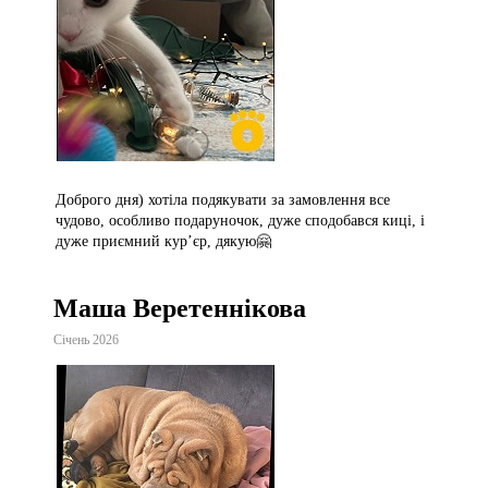
Доброго дня) хотіла подякувати за замовлення все
чудово, особливо подаруночок, дуже сподобався киці, і
дуже приємний курʼєр, дякую🤗
Маша Веретеннікова
Січень 2026