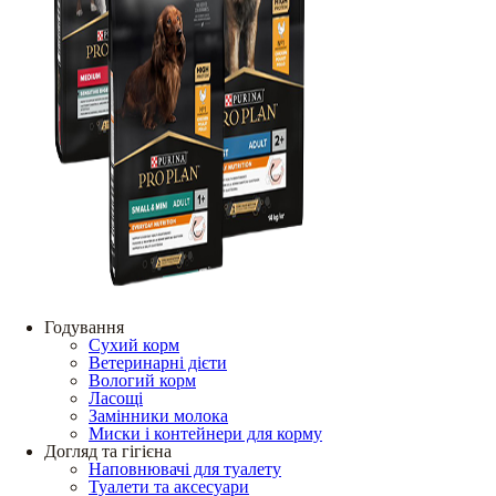
Годування
Сухий корм
Ветеринарні дієти
Вологий корм
Ласощі
Замінники молока
Миски і контейнери для корму
Догляд та гігієна
Наповнювачі для туалету
Туалети та аксесуари