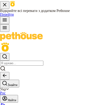
Відкрийте всі переваги з додатком Pethouse
Перейти
Знайти
Укр
Рос
Увійти