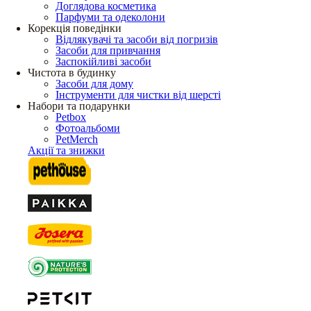
Доглядова косметика
Парфуми та одеколони
Корекція поведінки
Відлякувачі та засоби від погризів
Засоби для привчання
Заспокійливі засоби
Чистота в будинку
Засоби для дому
Інструменти для чистки від шерсті
Набори та подарунки
Petbox
Фотоальбоми
PetMerch
Акції та знижки