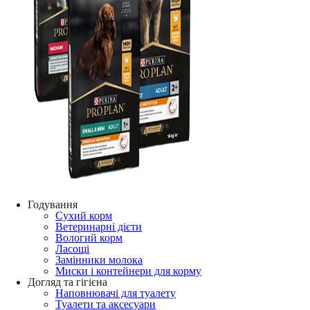
Годування
Сухий корм
Ветеринарні дієти
Вологий корм
Ласощі
Замінники молока
Миски і контейнери для корму
Догляд та гігієна
Наповнювачі для туалету
Туалети та аксесуари