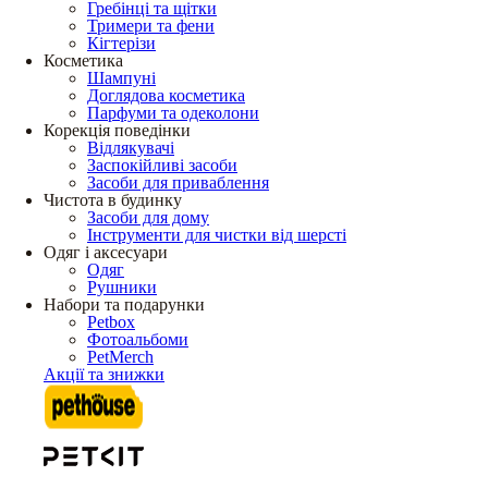
Гребінці та щітки
Тримери та фени
Кігтерізи
Косметика
Шампуні
Доглядова косметика
Парфуми та одеколони
Корекція поведінки
Відлякувачі
Заспокійливі засоби
Засоби для приваблення
Чистота в будинку
Засоби для дому
Інструменти для чистки від шерсті
Одяг і аксесуари
Одяг
Рушники
Набори та подарунки
Petbox
Фотоальбоми
PetMerch
Акції та знижки