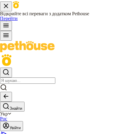
Відкрийте всі переваги з додатком Pethouse
Перейти
Знайти
Укр
Рос
Увійти