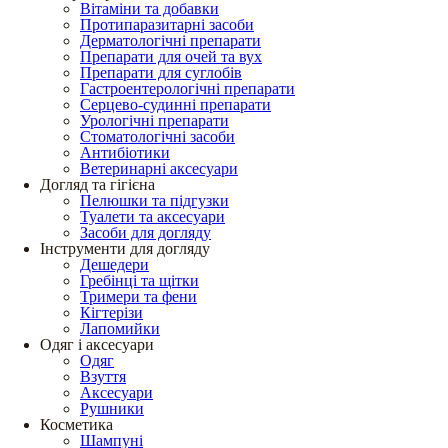
Вітаміни та добавки
Протипаразитарні засоби
Дерматологічні препарати
Препарати для очей та вух
Препарати для суглобів
Гастроентерологічні препарати
Серцево-судинні препарати
Урологічні препарати
Стоматологічні засоби
Антибіотики
Ветеринарні аксесуари
Догляд та гігієна
Пелюшки та підгузки
Туалети та аксесуари
Засоби для догляду
Інструменти для догляду
Дешедери
Гребінці та щітки
Тримери та фени
Кігтерізи
Лапомийки
Одяг і аксесуари
Одяг
Взуття
Аксесуари
Рушники
Косметика
Шампуні