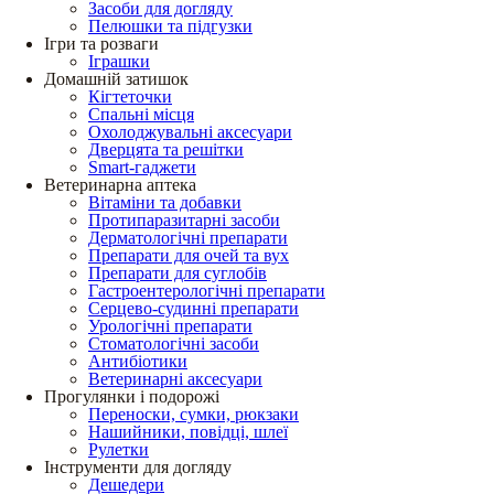
Засоби для догляду
Пелюшки та підгузки
Ігри та розваги
Іграшки
Домашній затишок
Кігтеточки
Спальні місця
Охолоджувальні аксесуари
Дверцята та решітки
Smart-гаджети
Ветеринарна аптека
Вітаміни та добавки
Протипаразитарні засоби
Дерматологічні препарати
Препарати для очей та вух
Препарати для суглобів
Гастроентерологічні препарати
Серцево-судинні препарати
Урологічні препарати
Стоматологічні засоби
Антибіотики
Ветеринарні аксесуари
Прогулянки і подорожі
Переноски, сумки, рюкзаки
Нашийники, повідці, шлеї
Рулетки
Інструменти для догляду
Дешедери