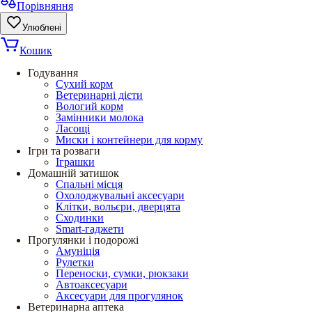
Порівняння
Улюблені
Кошик
Годування
Сухий корм
Ветеринарні дієти
Вологий корм
Замінники молока
Ласощі
Миски і контейнери для корму
Ігри та розваги
Іграшки
Домашній затишок
Спальні місця
Охолоджувальні аксесуари
Клітки, вольєри, дверцята
Сходинки
Smart-гаджети
Прогулянки і подорожі
Амуніція
Рулетки
Переноски, сумки, рюкзаки
Автоаксесуари
Аксесуари для прогулянок
Ветеринарна аптека