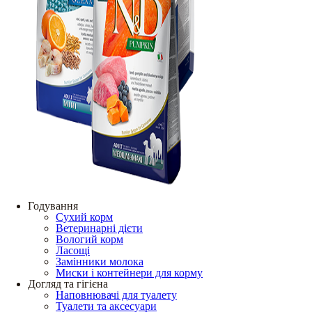
Годування
Сухий корм
Ветеринарні дієти
Вологий корм
Ласощі
Замінники молока
Миски і контейнери для корму
Догляд та гігієна
Наповнювачі для туалету
Туалети та аксесуари