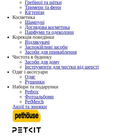
Гребінці та щітки
Тримери та фени
Кігтерізи
Косметика
Шампуні
Доглядова косметика
Парфуми та одеколони
Корекція поведінки
Відлякувачі
Заспокійливі засоби
Засоби для приваблення
Чистота в будинку
Засоби для дому
Інструменти для чистки від шерсті
Одяг і аксесуари
Одяг
Рушники
Набори та подарунки
Petbox
Фотоальбоми
PetMerch
Акції та знижки