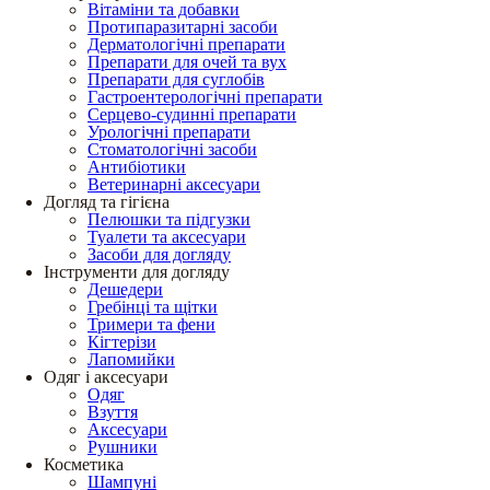
Вітаміни та добавки
Протипаразитарні засоби
Дерматологічні препарати
Препарати для очей та вух
Препарати для суглобів
Гастроентерологічні препарати
Серцево-судинні препарати
Урологічні препарати
Стоматологічні засоби
Антибіотики
Ветеринарні аксесуари
Догляд та гігієна
Пелюшки та підгузки
Туалети та аксесуари
Засоби для догляду
Інструменти для догляду
Дешедери
Гребінці та щітки
Тримери та фени
Кігтерізи
Лапомийки
Одяг і аксесуари
Одяг
Взуття
Аксесуари
Рушники
Косметика
Шампуні