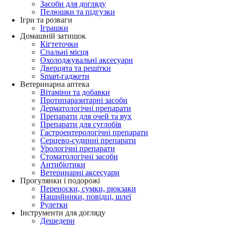
Засоби для догляду
Пелюшки та підгузки
Ігри та розваги
Іграшки
Домашній затишок
Кігтеточки
Спальні місця
Охолоджувальні аксесуари
Дверцята та решітки
Smart-гаджети
Ветеринарна аптека
Вітаміни та добавки
Протипаразитарні засоби
Дерматологічні препарати
Препарати для очей та вух
Препарати для суглобів
Гастроентерологічні препарати
Серцево-судинні препарати
Урологічні препарати
Стоматологічні засоби
Антибіотики
Ветеринарні аксесуари
Прогулянки і подорожі
Переноски, сумки, рюкзаки
Нашийники, повідці, шлеї
Рулетки
Інструменти для догляду
Дешедери