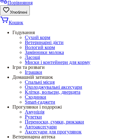
Порівняння
Улюблені
Кошик
Годування
Сухий корм
Ветеринарні дієти
Вологий корм
Замінники молока
Ласощі
Миски і контейнери для корму
Ігри та розваги
Іграшки
Домашній затишок
Спальні місця
Охолоджувальні аксесуари
Клітки, вольєри, дверцята
Сходинки
Smart-гаджети
Прогулянки і подорожі
Амуніція
Рулетки
Переноски, сумки, рюкзаки
Автоаксесуари
Аксесуари для прогулянок
Ветеринарна аптека