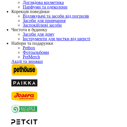
Доглядова косметика
Парфуми та одеколони
Корекція поведінки
Відлякувачі та засоби від погризів
Засоби для привчання
Заспокійливі засоби
Чистота в будинку
Засоби для дому
Інструменти для чистки від шерсті
Набори та подарунки
Petbox
Фотоальбоми
PetMerch
Акції та знижки