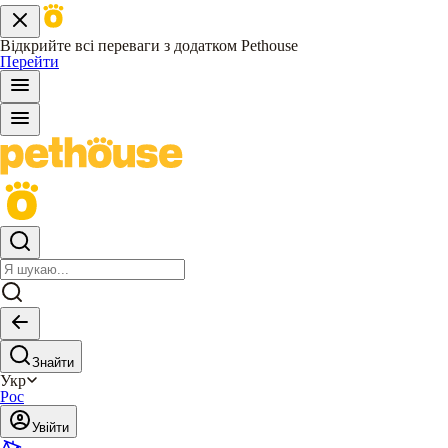
Відкрийте всі переваги з додатком Pethouse
Перейти
Знайти
Укр
Рос
Увійти