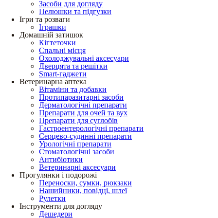
Засоби для догляду
Пелюшки та підгузки
Ігри та розваги
Іграшки
Домашній затишок
Кігтеточки
Спальні місця
Охолоджувальні аксесуари
Дверцята та решітки
Smart-гаджети
Ветеринарна аптека
Вітаміни та добавки
Протипаразитарні засоби
Дерматологічні препарати
Препарати для очей та вух
Препарати для суглобів
Гастроентерологічні препарати
Серцево-судинні препарати
Урологічні препарати
Стоматологічні засоби
Антибіотики
Ветеринарні аксесуари
Прогулянки і подорожі
Переноски, сумки, рюкзаки
Нашийники, повідці, шлеї
Рулетки
Інструменти для догляду
Дешедери