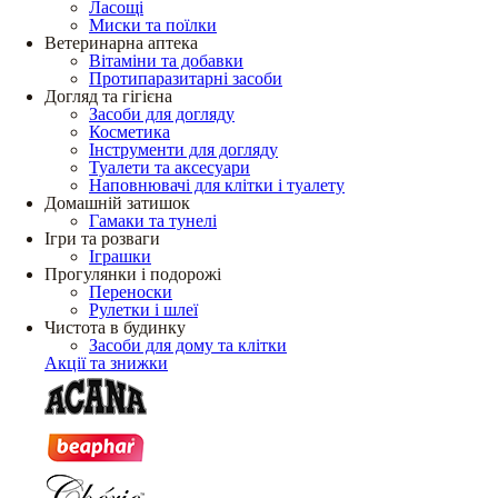
Ласощі
Миски та поїлки
Ветеринарна аптека
Вітаміни та добавки
Протипаразитарні засоби
Догляд та гігієна
Засоби для догляду
Косметика
Інструменти для догляду
Туалети та аксесуари
Наповнювачі для клітки і туалету
Домашній затишок
Гамаки та тунелі
Ігри та розваги
Іграшки
Прогулянки і подорожі
Переноски
Рулетки і шлеї
Чистота в будинку
Засоби для дому та клітки
Акції та знижки