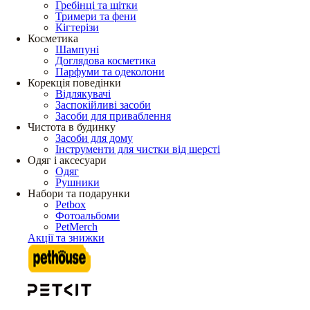
Гребінці та щітки
Тримери та фени
Кігтерізи
Косметика
Шампуні
Доглядова косметика
Парфуми та одеколони
Корекція поведінки
Відлякувачі
Заспокійливі засоби
Засоби для приваблення
Чистота в будинку
Засоби для дому
Інструменти для чистки від шерсті
Одяг і аксесуари
Одяг
Рушники
Набори та подарунки
Petbox
Фотоальбоми
PetMerch
Акції та знижки