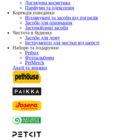
Доглядова косметика
Парфуми та одеколони
Корекція поведінки
Відлякувачі та засоби від погризів
Засоби для привчання
Заспокійливі засоби
Чистота в будинку
Засоби для дому
Інструменти для чистки від шерсті
Набори та подарунки
Petbox
Фотоальбоми
PetMerch
Акції та знижки