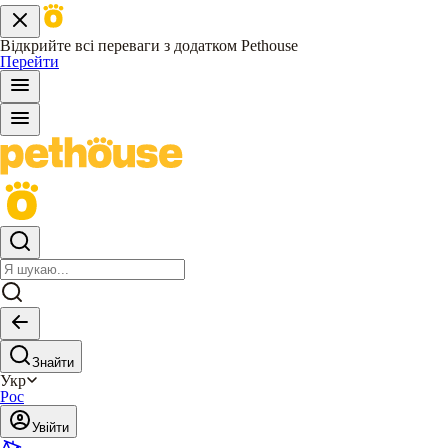
Відкрийте всі переваги з додатком Pethouse
Перейти
Знайти
Укр
Рос
Увійти