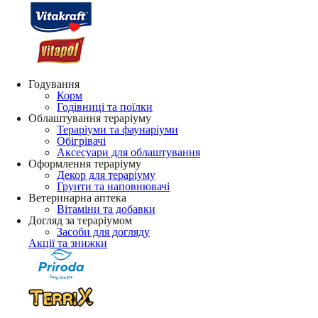
Годування
Корм
Годівниці та поїлки
Облаштування тераріуму
Тераріуми та фаунаріуми
Обігрівачі
Аксесуари для облаштування
Оформлення тераріуму
Декор для тераріуму
Грунти та наповнювачі
Ветеринарна аптека
Вітаміни та добавки
Догляд за тераріумом
Засоби для догляду
Акції та знижки