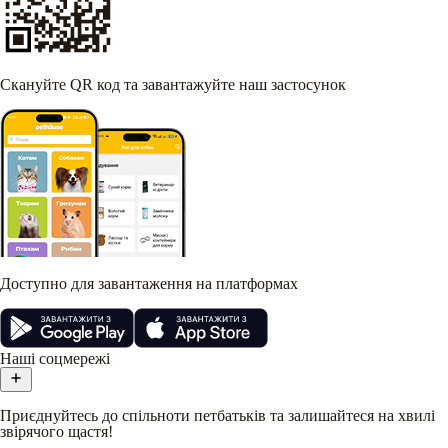
Скануйте QR код та завантажуйте наш застосунок
Доступно для завантаження на платформах
Наші соцмережі
Приєднуйтесь до спільноти петбатьків та залишайтеся на хвилі
звірячого щастя!