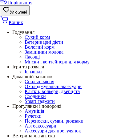
Порівняння
Улюблені
Кошик
Годування
Сухий корм
Ветеринарні дієти
Вологий корм
Замінники молока
Ласощі
Миски і контейнери для корму
Ігри та розваги
Іграшки
Домашній затишок
Спальні місця
Охолоджувальні аксесуари
Клітки, вольєри, дверцята
Сходинки
Smart-гаджети
Прогулянки і подорожі
Амуніція
Рулетки
Переноски, сумки, рюкзаки
Автоаксесуари
Аксесуари для прогулянок
Ветеринарна аптека