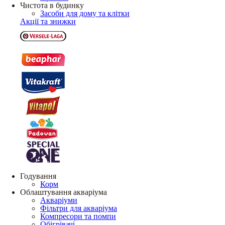
Чистота в будинку
Засоби для дому та клітки
Акції та знижки
Годування
Корм
Облаштування акваріума
Акваріуми
Фільтри для акваріума
Компресори та помпи
Обігрівачі