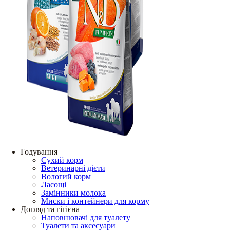
Годування
Сухий корм
Ветеринарні дієти
Вологий корм
Ласощі
Замінники молока
Миски і контейнери для корму
Догляд та гігієна
Наповнювачі для туалету
Туалети та аксесуари