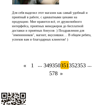
Для себя выделил этот магазин как самый удобный и
приятный в работе, с адекватными ценами на
продукцию. Мне нравится всё, от дружелюбного
интерфейса, приятных менеджеров до бесплатной
доставки и приятных бонусов :) Поздравления для
"именинников", магнит, вкусняшки.... В общем ребята,
успехов вам и благодарных клиентов! )
...
...
«
1
349
350
351
352
353
578
»