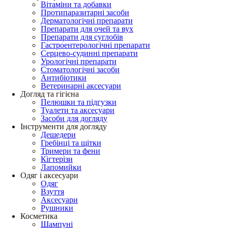
Вітаміни та добавки
Протипаразитарні засоби
Дерматологічні препарати
Препарати для очей та вух
Препарати для суглобів
Гастроентерологічні препарати
Серцево-судинні препарати
Урологічні препарати
Стоматологічні засоби
Антибіотики
Ветеринарні аксесуари
Догляд та гігієна
Пелюшки та підгузки
Туалети та аксесуари
Засоби для догляду
Інструменти для догляду
Дешедери
Гребінці та щітки
Тримери та фени
Кігтерізи
Лапомийки
Одяг і аксесуари
Одяг
Взуття
Аксесуари
Рушники
Косметика
Шампуні