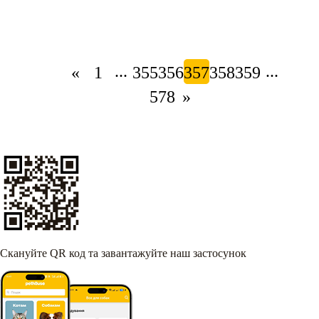
...
...
«
1
355
356
357
358
359
578
»
Скануйте QR код та завантажуйте наш застосунок