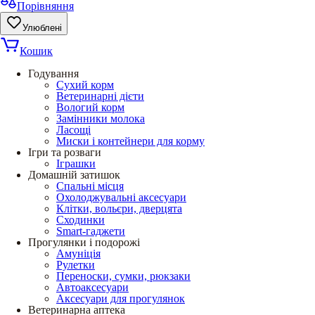
Порівняння
Улюблені
Кошик
Годування
Сухий корм
Ветеринарні дієти
Вологий корм
Замінники молока
Ласощі
Миски і контейнери для корму
Ігри та розваги
Іграшки
Домашній затишок
Спальні місця
Охолоджувальні аксесуари
Клітки, вольєри, дверцята
Сходинки
Smart-гаджети
Прогулянки і подорожі
Амуніція
Рулетки
Переноски, сумки, рюкзаки
Автоаксесуари
Аксесуари для прогулянок
Ветеринарна аптека