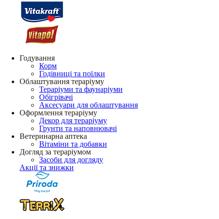
Годування
Корм
Годівниці та поїлки
Облаштування тераріуму
Тераріуми та фаунаріуми
Обігрівачі
Аксесуари для облаштування
Оформлення тераріуму
Декор для тераріуму
Грунти та наповнювачі
Ветеринарна аптека
Вітаміни та добавки
Догляд за тераріумом
Засоби для догляду
Акції та знижки