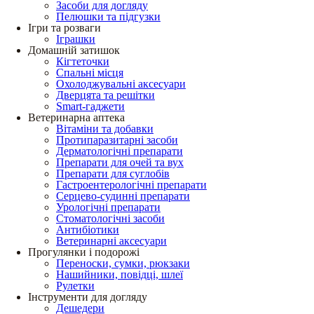
Засоби для догляду
Пелюшки та підгузки
Ігри та розваги
Іграшки
Домашній затишок
Кігтеточки
Спальні місця
Охолоджувальні аксесуари
Дверцята та решітки
Smart-гаджети
Ветеринарна аптека
Вітаміни та добавки
Протипаразитарні засоби
Дерматологічні препарати
Препарати для очей та вух
Препарати для суглобів
Гастроентерологічні препарати
Серцево-судинні препарати
Урологічні препарати
Стоматологічні засоби
Антибіотики
Ветеринарні аксесуари
Прогулянки і подорожі
Переноски, сумки, рюкзаки
Нашийники, повідці, шлеї
Рулетки
Інструменти для догляду
Дешедери