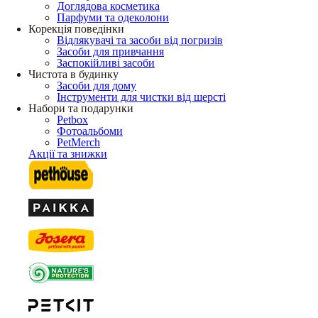
Доглядова косметика
Парфуми та одеколони
Корекція поведінки
Відлякувачі та засоби від погризів
Засоби для привчання
Заспокійливі засоби
Чистота в будинку
Засоби для дому
Інструменти для чистки від шерсті
Набори та подарунки
Petbox
Фотоальбоми
PetMerch
Акції та знижки