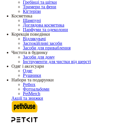
Гребінці та щітки
Тримери та фени
Кігтерізи
Косметика
Шампуні
Доглядова косметика
Парфуми та одеколони
Корекція поведінки
Відлякувачі
Заспокійливі засоби
Засоби для приваблення
Чистота в будинку
Засоби для дому
Інструменти для чистки від шерсті
Одяг і аксесуари
Одяг
Рушники
Набори та подарунки
Petbox
Фотоальбоми
PetMerch
Акції та знижки