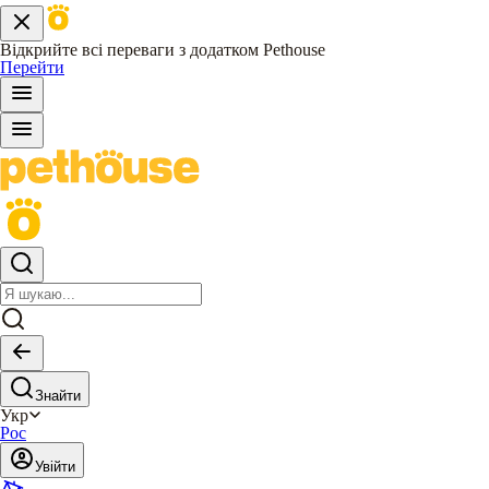
Відкрийте всі переваги з додатком Pethouse
Перейти
Знайти
Укр
Рос
Увійти