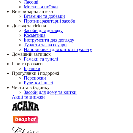
Ласощі
Миски та поїлки
Ветеринарна аптека
Вітаміни та добавки
Протипаразитарні засоби
Догляд та гігієна
Засоби для догляду
Косметика
Інструменти для догляду
Туалети та аксесуари
Наповнювачі для клітки і туалету
Домашній затишок
Гамаки та тунелі
Ігри та розваги
Іграшки
Прогулянки і подорожі
Переноски
Рулетки і шлеї
Чистота в будинку
Засоби для дому та клітки
Акції та знижки