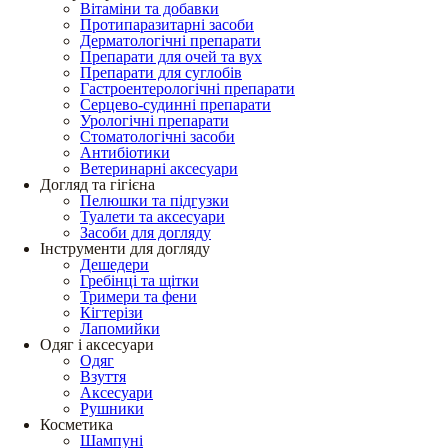
Вітаміни та добавки
Протипаразитарні засоби
Дерматологічні препарати
Препарати для очей та вух
Препарати для суглобів
Гастроентерологічні препарати
Серцево-судинні препарати
Урологічні препарати
Стоматологічні засоби
Антибіотики
Ветеринарні аксесуари
Догляд та гігієна
Пелюшки та підгузки
Туалети та аксесуари
Засоби для догляду
Інструменти для догляду
Дешедери
Гребінці та щітки
Тримери та фени
Кігтерізи
Лапомийки
Одяг і аксесуари
Одяг
Взуття
Аксесуари
Рушники
Косметика
Шампуні