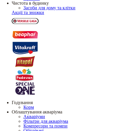
Чистота в будинку
Засоби для дому та клітки
Акції та знижки
Годування
Корм
Облаштування акваріума
Акваріуми
Фільтри для акваріума
Компресори та помпи
Обігрівачі