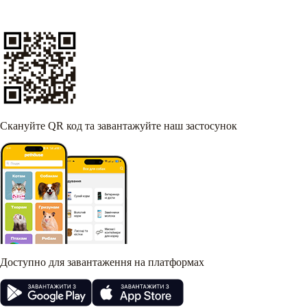
Скануйте QR код та завантажуйте наш застосунок
Доступно для завантаження на платформах