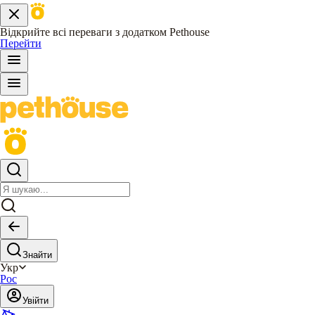
Відкрийте всі переваги з додатком Pethouse
Перейти
Знайти
Укр
Рос
Увійти