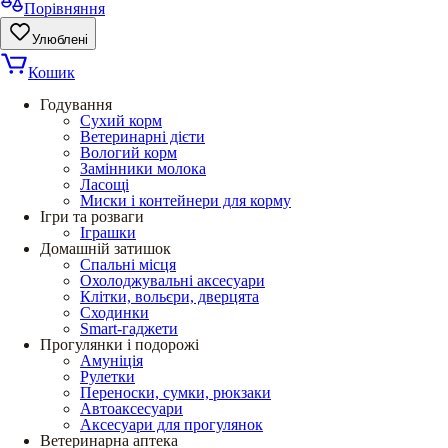
Порівняння
Улюблені
Кошик
Годування
Сухий корм
Ветеринарні дієти
Вологий корм
Замінники молока
Ласощі
Миски і контейнери для корму
Ігри та розваги
Іграшки
Домашній затишок
Спальні місця
Охолоджувальні аксесуари
Клітки, вольєри, дверцята
Сходинки
Smart-гаджети
Прогулянки і подорожі
Амуніція
Рулетки
Переноски, сумки, рюкзаки
Автоаксесуари
Аксесуари для прогулянок
Ветеринарна аптека