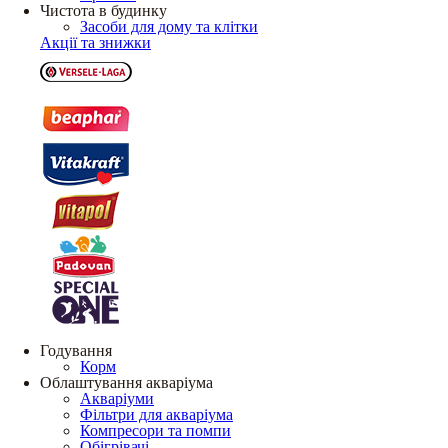
Чистота в будинку
Засоби для дому та клітки
Акції та знижки
Годування
Корм
Облаштування акваріума
Акваріуми
Фільтри для акваріума
Компресори та помпи
Обігрівачі