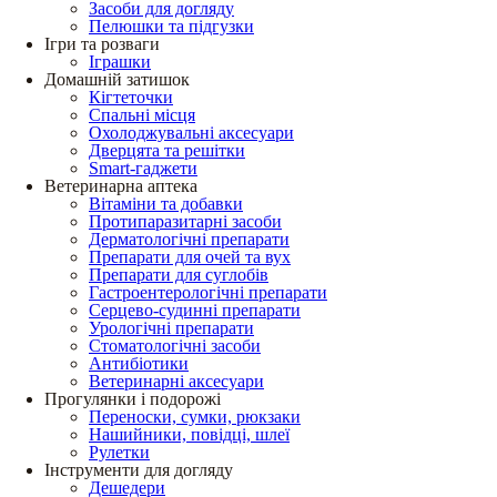
Засоби для догляду
Пелюшки та підгузки
Ігри та розваги
Іграшки
Домашній затишок
Кігтеточки
Спальні місця
Охолоджувальні аксесуари
Дверцята та решітки
Smart-гаджети
Ветеринарна аптека
Вітаміни та добавки
Протипаразитарні засоби
Дерматологічні препарати
Препарати для очей та вух
Препарати для суглобів
Гастроентерологічні препарати
Серцево-судинні препарати
Урологічні препарати
Стоматологічні засоби
Антибіотики
Ветеринарні аксесуари
Прогулянки і подорожі
Переноски, сумки, рюкзаки
Нашийники, повідці, шлеї
Рулетки
Інструменти для догляду
Дешедери