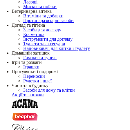
Ласощі
Миски та поїлки
Ветеринарна аптека
Вітаміни та добавки
Протипаразитарні засоби
Догляд та гігієна
Засоби для догляду
Косметика
Інструменти для догляду
Туалети та аксесуари
Наповнювачі для клітки і туалету
Домашній затишок
Гамаки та тунелі
Ігри та розваги
Іграшки
Прогулянки і подорожі
Переноски
Рулетки і шлеї
Чистота в будинку
Засоби для дому та клітки
Акції та знижки