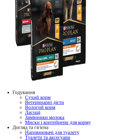
Годування
Сухий корм
Ветеринарні дієти
Вологий корм
Ласощі
Замінники молока
Миски і контейнери для корму
Догляд та гігієна
Наповнювачі для туалету
Туалети та аксесуари