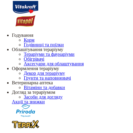
Годування
Корм
Годівниці та поїлки
Облаштування тераріуму
Тераріуми та фаунаріуми
Обігрівачі
Аксесуари для облаштування
Оформлення тераріуму
Декор для тераріуму
Грунти та наповнювачі
Ветеринарна аптека
Вітаміни та добавки
Догляд за тераріумом
Засоби для догляду
Акції та знижки