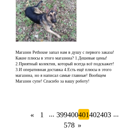
Магазин Pethouse запал нам в душу с первого заказа!
Какие плюсы в этого магазниа? 1.Дешевые цены!
2.Приятный колектив, который всегда всё подскажет!
3.И оперативная доставка 4.Есть ещё плюсы в этого
магазина, но я написал самые главные! Вообщем
Магазин супе! Спасибо за вашу роботу!
...
...
«
1
399
400
401
402
403
578
»