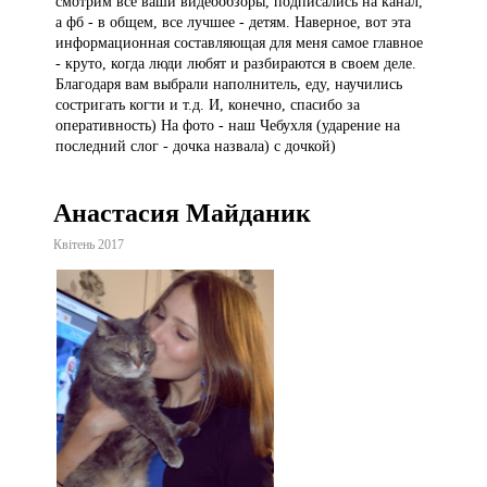
смотрим все ваши видеообзоры, подписались на канал,
а фб - в общем, все лучшее - детям. Наверное, вот эта
информационная составляющая для меня самое главное
- круто, когда люди любят и разбираются в своем деле.
Благодаря вам выбрали наполнитель, еду, научились
состригать когти и т.д. И, конечно, спасибо за
оперативность) На фото - наш Чебухля (ударение на
последний слог - дочка назвала) с дочкой)
Анастасия Майданик
Квітень 2017