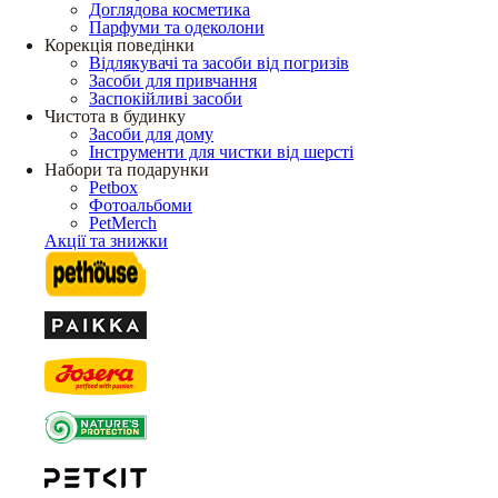
Доглядова косметика
Парфуми та одеколони
Корекція поведінки
Відлякувачі та засоби від погризів
Засоби для привчання
Заспокійливі засоби
Чистота в будинку
Засоби для дому
Інструменти для чистки від шерсті
Набори та подарунки
Petbox
Фотоальбоми
PetMerch
Акції та знижки