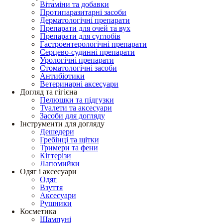
Вітаміни та добавки
Протипаразитарні засоби
Дерматологічні препарати
Препарати для очей та вух
Препарати для суглобів
Гастроентерологічні препарати
Серцево-судинні препарати
Урологічні препарати
Стоматологічні засоби
Антибіотики
Ветеринарні аксесуари
Догляд та гігієна
Пелюшки та підгузки
Туалети та аксесуари
Засоби для догляду
Інструменти для догляду
Дешедери
Гребінці та щітки
Тримери та фени
Кігтерізи
Лапомийки
Одяг і аксесуари
Одяг
Взуття
Аксесуари
Рушники
Косметика
Шампуні