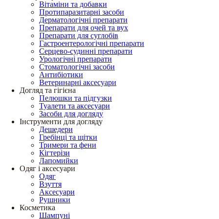
Вітаміни та добавки
Протипаразитарні засоби
Дерматологічні препарати
Препарати для очей та вух
Препарати для суглобів
Гастроентерологічні препарати
Серцево-судинні препарати
Урологічні препарати
Стоматологічні засоби
Антибіотики
Ветеринарні аксесуари
Догляд та гігієна
Пелюшки та підгузки
Туалети та аксесуари
Засоби для догляду
Інструменти для догляду
Дешедери
Гребінці та щітки
Тримери та фени
Кігтерізи
Лапомийки
Одяг і аксесуари
Одяг
Взуття
Аксесуари
Рушники
Косметика
Шампуні