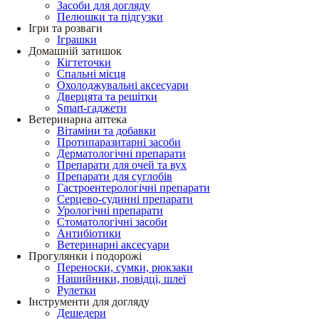
Засоби для догляду
Пелюшки та підгузки
Ігри та розваги
Іграшки
Домашній затишок
Кігтеточки
Спальні місця
Охолоджувальні аксесуари
Дверцята та решітки
Smart-гаджети
Ветеринарна аптека
Вітаміни та добавки
Протипаразитарні засоби
Дерматологічні препарати
Препарати для очей та вух
Препарати для суглобів
Гастроентерологічні препарати
Серцево-судинні препарати
Урологічні препарати
Стоматологічні засоби
Антибіотики
Ветеринарні аксесуари
Прогулянки і подорожі
Переноски, сумки, рюкзаки
Нашийники, повідці, шлеї
Рулетки
Інструменти для догляду
Дешедери