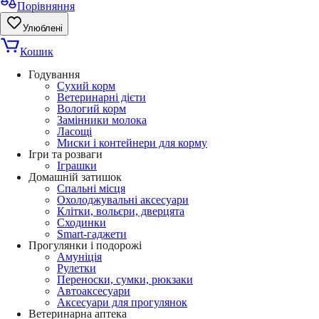
Порівняння
Улюблені
Кошик
Годування
Сухий корм
Ветеринарні дієти
Вологий корм
Замінники молока
Ласощі
Миски і контейнери для корму
Ігри та розваги
Іграшки
Домашній затишок
Спальні місця
Охолоджувальні аксесуари
Клітки, вольєри, дверцята
Сходинки
Smart-гаджети
Прогулянки і подорожі
Амуніція
Рулетки
Переноски, сумки, рюкзаки
Автоаксесуари
Аксесуари для прогулянок
Ветеринарна аптека