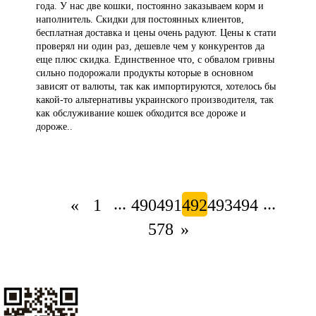
года. У нас две кошки, постоянно заказываем корм и
наполнитель. Скидки для постоянных клиентов,
бесплатная доставка и цены очень радуют. Цены к стати
проверял ни один раз, дешевле чем у конкурентов да
еще плюс скидка. Единственное что, с обвалом гривны
сильно подорожали продукты которые в основном
зависят от валюты, так как импортируются, хотелось бы
какой-то альтернативы украинского производителя, так
как обслуживание кошек обходится все дороже и
дороже..
...
...
«
1
490
491
492
493
494
578
»