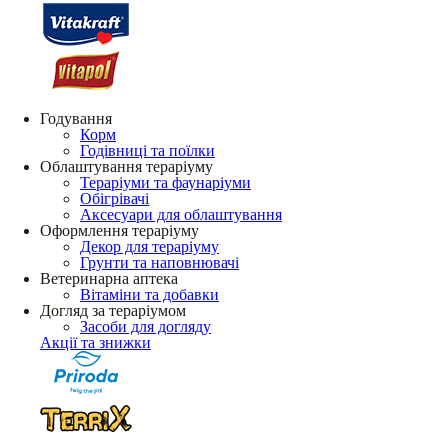
Годування
Корм
Годівниці та поїлки
Облаштування тераріуму
Тераріуми та фаунаріуми
Обігрівачі
Аксесуари для облаштування
Оформлення тераріуму
Декор для тераріуму
Грунти та наповнювачі
Ветеринарна аптека
Вітаміни та добавки
Догляд за тераріумом
Засоби для догляду
Акції та знижки