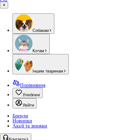
Собакам
Котам
Іншим тваринам
Порівняння
Улюблені
Увійти
Бренди
Новинки
Акції та знижки
Контакти