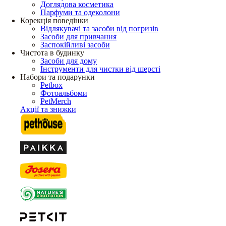
Доглядова косметика
Парфуми та одеколони
Корекція поведінки
Відлякувачі та засоби від погризів
Засоби для привчання
Заспокійливі засоби
Чистота в будинку
Засоби для дому
Інструменти для чистки від шерсті
Набори та подарунки
Petbox
Фотоальбоми
PetMerch
Акції та знижки