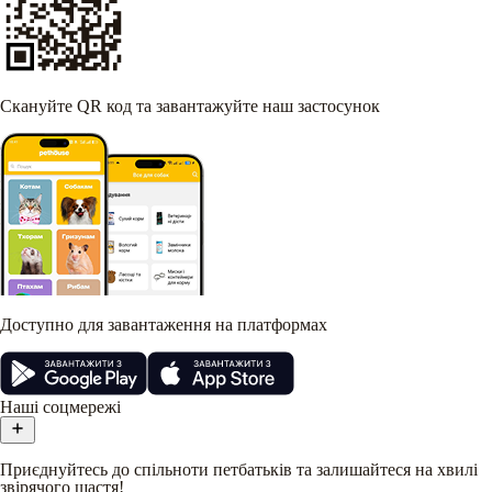
Скануйте QR код та завантажуйте наш застосунок
Доступно для завантаження на платформах
Наші соцмережі
Приєднуйтесь до спільноти петбатьків та залишайтеся на хвилі
звірячого щастя!