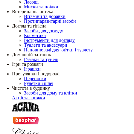
Ласощі
Миски та поїлки
Ветеринарна аптека
Вітаміни та добавки
Протипаразитарні засоби
Догляд та гігієна
Засоби для догляду
Косметика
Інструменти для догляду
Туалети та аксесуари
Наповнювачі для клітки і туалету
Домашній затишок
Гамаки та тунелі
Ігри та розваги
Іграшки
Прогулянки і подорожі
Переноски
Рулетки і шлеї
Чистота в будинку
Засоби для дому та клітки
Акції та знижки