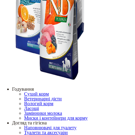
Годування
Сухий корм
Ветеринарні дієти
Вологий корм
Ласощі
Замінники молока
Миски і контейнери для корму
Догляд та гігієна
Наповнювачі для туалету
Туалети та аксесуари