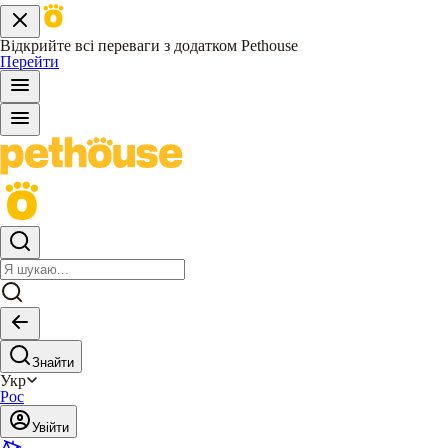
Відкрийте всі переваги з додатком Pethouse
Перейти
Знайти
Укр
Рос
Увійти