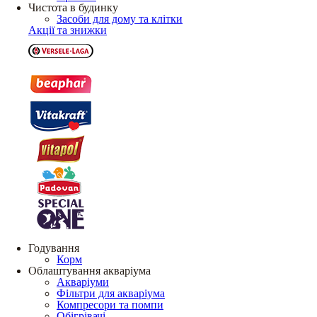
Чистота в будинку
Засоби для дому та клітки
Акції та знижки
Годування
Корм
Облаштування акваріума
Акваріуми
Фільтри для акваріума
Компресори та помпи
Обігрівачі