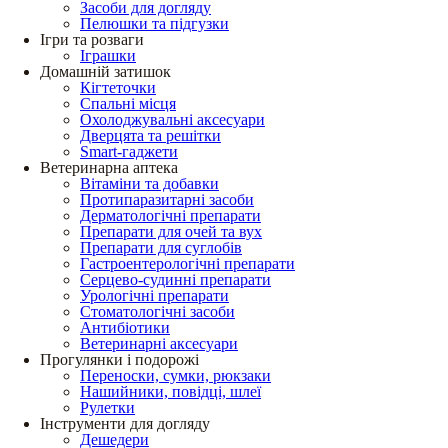
Засоби для догляду
Пелюшки та підгузки
Ігри та розваги
Іграшки
Домашній затишок
Кігтеточки
Спальні місця
Охолоджувальні аксесуари
Дверцята та решітки
Smart-гаджети
Ветеринарна аптека
Вітаміни та добавки
Протипаразитарні засоби
Дерматологічні препарати
Препарати для очей та вух
Препарати для суглобів
Гастроентерологічні препарати
Серцево-судинні препарати
Урологічні препарати
Стоматологічні засоби
Антибіотики
Ветеринарні аксесуари
Прогулянки і подорожі
Переноски, сумки, рюкзаки
Нашийники, повідці, шлеї
Рулетки
Інструменти для догляду
Дешедери