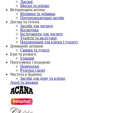
Ласощі
Миски та поїлки
Ветеринарна аптека
Вітаміни та добавки
Протипаразитарні засоби
Догляд та гігієна
Засоби для догляду
Косметика
Інструменти для догляду
Туалети та аксесуари
Наповнювачі для клітки і туалету
Домашній затишок
Гамаки та тунелі
Ігри та розваги
Іграшки
Прогулянки і подорожі
Переноски
Рулетки і шлеї
Чистота в будинку
Засоби для дому та клітки
Акції та знижки