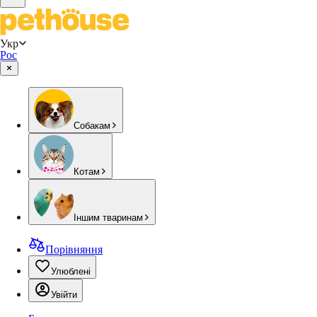
Укр
Рос
Собакам
Котам
Іншим тваринам
Порівняння
Улюблені
Увійти