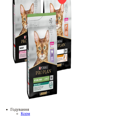
Годування
Корм