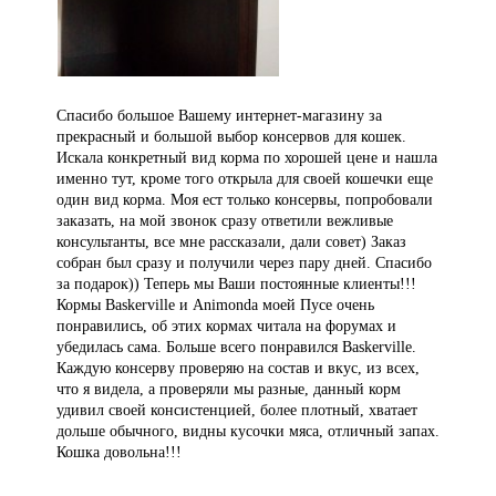
Спасибо большое Вашему интернет-магазину за
прекрасный и большой выбор консервов для кошек.
Искала конкретный вид корма по хорошей цене и нашла
именно тут, кроме того открыла для своей кошечки еще
один вид корма. Моя ест только консервы, попробовали
заказать, на мой звонок сразу ответили вежливые
консультанты, все мне рассказали, дали совет) Заказ
собран был сразу и получили через пару дней. Спасибо
за подарок)) Теперь мы Ваши постоянные клиенты!!!
Кормы Baskerville и Animonda моей Пусе очень
понравились, об этих кормах читала на форумах и
убедилась сама. Больше всего понравился Baskerville.
Каждую консерву проверяю на состав и вкус, из всех,
что я видела, а проверяли мы разные, данный корм
удивил своей консистенцией, более плотный, хватает
дольше обычного, видны кусочки мяса, отличный запах.
Кошка довольна!!!