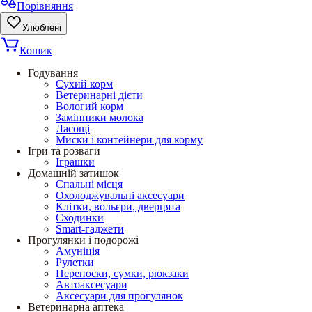
Порівняння
Улюблені
Кошик
Годування
Сухий корм
Ветеринарні дієти
Вологий корм
Замінники молока
Ласощі
Миски і контейнери для корму
Ігри та розваги
Іграшки
Домашній затишок
Спальні місця
Охолоджувальні аксесуари
Клітки, вольєри, дверцята
Сходинки
Smart-гаджети
Прогулянки і подорожі
Амуніція
Рулетки
Переноски, сумки, рюкзаки
Автоаксесуари
Аксесуари для прогулянок
Ветеринарна аптека