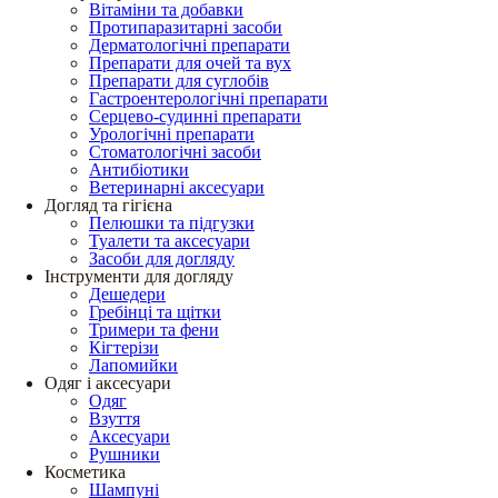
Вітаміни та добавки
Протипаразитарні засоби
Дерматологічні препарати
Препарати для очей та вух
Препарати для суглобів
Гастроентерологічні препарати
Серцево-судинні препарати
Урологічні препарати
Стоматологічні засоби
Антибіотики
Ветеринарні аксесуари
Догляд та гігієна
Пелюшки та підгузки
Туалети та аксесуари
Засоби для догляду
Інструменти для догляду
Дешедери
Гребінці та щітки
Тримери та фени
Кігтерізи
Лапомийки
Одяг і аксесуари
Одяг
Взуття
Аксесуари
Рушники
Косметика
Шампуні