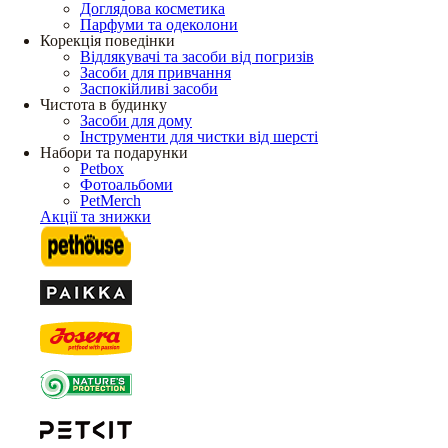
Доглядова косметика
Парфуми та одеколони
Корекція поведінки
Відлякувачі та засоби від погризів
Засоби для привчання
Заспокійливі засоби
Чистота в будинку
Засоби для дому
Інструменти для чистки від шерсті
Набори та подарунки
Petbox
Фотоальбоми
PetMerch
Акції та знижки