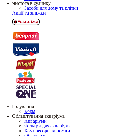
Чистота в будинку
Засоби для дому та клітки
Акції та знижки
Годування
Корм
Облаштування акваріума
Акваріуми
Фільтри для акваріума
Компресори та помпи
Обігрівачі