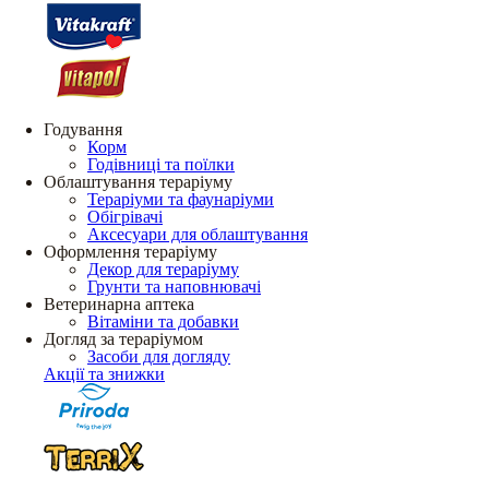
Годування
Корм
Годівниці та поїлки
Облаштування тераріуму
Тераріуми та фаунаріуми
Обігрівачі
Аксесуари для облаштування
Оформлення тераріуму
Декор для тераріуму
Грунти та наповнювачі
Ветеринарна аптека
Вітаміни та добавки
Догляд за тераріумом
Засоби для догляду
Акції та знижки