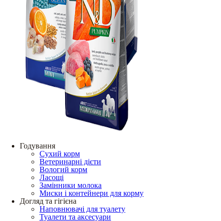
Годування
Сухий корм
Ветеринарні дієти
Вологий корм
Ласощі
Замінники молока
Миски і контейнери для корму
Догляд та гігієна
Наповнювачі для туалету
Туалети та аксесуари