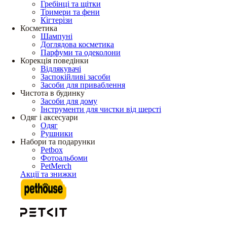
Гребінці та щітки
Тримери та фени
Кігтерізи
Косметика
Шампуні
Доглядова косметика
Парфуми та одеколони
Корекція поведінки
Відлякувачі
Заспокійливі засоби
Засоби для приваблення
Чистота в будинку
Засоби для дому
Інструменти для чистки від шерсті
Одяг і аксесуари
Одяг
Рушники
Набори та подарунки
Petbox
Фотоальбоми
PetMerch
Акції та знижки