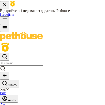
Відкрийте всі переваги з додатком Pethouse
Перейти
Знайти
Укр
Рос
Увійти