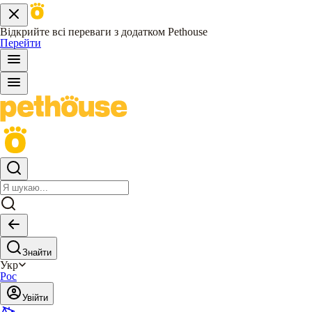
Відкрийте всі переваги з додатком Pethouse
Перейти
Знайти
Укр
Рос
Увійти