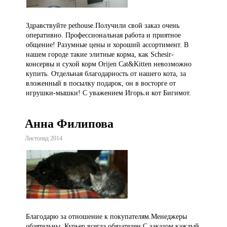
Здравствуйте pethouse.Получили свой заказ очень
оперативно. Профессиональная работа и приятное
общение! Разумные цены и хороший ассортимент. В
нашем городе такие элитные корма, как Schesir-
консервы и сухой корм Orijen Cat&Kitten невозможно
купить. Отдельная благодарность от нашего кота, за
вложенный в посылку подарок, он в восторге от
игрушки-мышки! С уважением Игорь.и кот Бигимот.
Анна Филипова
Листопад 2014
Благодарю за отношение к покупателям.Менеджеры
обаятельны. Курьер всегда обязателен.С заказом каждый