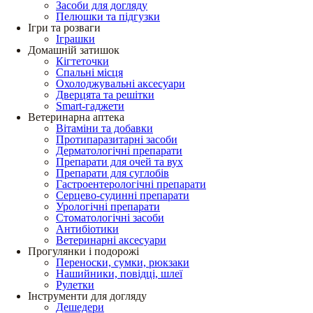
Засоби для догляду
Пелюшки та підгузки
Ігри та розваги
Іграшки
Домашній затишок
Кігтеточки
Спальні місця
Охолоджувальні аксесуари
Дверцята та решітки
Smart-гаджети
Ветеринарна аптека
Вітаміни та добавки
Протипаразитарні засоби
Дерматологічні препарати
Препарати для очей та вух
Препарати для суглобів
Гастроентерологічні препарати
Серцево-судинні препарати
Урологічні препарати
Стоматологічні засоби
Антибіотики
Ветеринарні аксесуари
Прогулянки і подорожі
Переноски, сумки, рюкзаки
Нашийники, повідці, шлеї
Рулетки
Інструменти для догляду
Дешедери