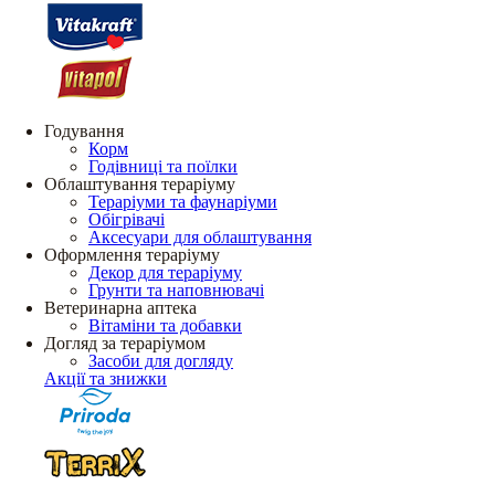
Годування
Корм
Годівниці та поїлки
Облаштування тераріуму
Тераріуми та фаунаріуми
Обігрівачі
Аксесуари для облаштування
Оформлення тераріуму
Декор для тераріуму
Грунти та наповнювачі
Ветеринарна аптека
Вітаміни та добавки
Догляд за тераріумом
Засоби для догляду
Акції та знижки