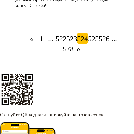
котика. Спасибо!
...
...
«
1
522
523
524
525
526
578
»
Скануйте QR код та завантажуйте наш застосунок