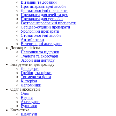
Вітаміни та добавки
Протипаразитарні засоби
Дерматологічні препарати
Препарати для очей та вух
Препарати для суглобів
Гастроентерологічні препарати
Серцево-судинні препарати
Урологічні препарати
Стоматологічні засоби
Антибіотики
Ветеринарні аксесуари
Догляд та гігієна
Пелюшки та підгузки
Туалети та аксесуари
Засоби для догляду
Інструменти для догляду
Дешедери
Гребінці та щітки
Тримери та фени
Кігтерізи
Лапомийки
Одяг і аксесуари
Одяг
Взуття
Аксесуари
Рушники
Косметика
Шампуні