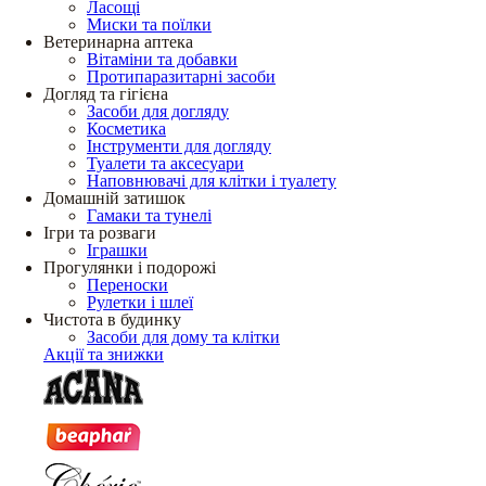
Ласощі
Миски та поїлки
Ветеринарна аптека
Вітаміни та добавки
Протипаразитарні засоби
Догляд та гігієна
Засоби для догляду
Косметика
Інструменти для догляду
Туалети та аксесуари
Наповнювачі для клітки і туалету
Домашній затишок
Гамаки та тунелі
Ігри та розваги
Іграшки
Прогулянки і подорожі
Переноски
Рулетки і шлеї
Чистота в будинку
Засоби для дому та клітки
Акції та знижки