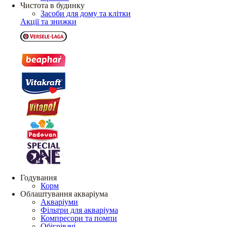
Чистота в будинку
Засоби для дому та клітки
Акції та знижки
Годування
Корм
Облаштування акваріума
Акваріуми
Фільтри для акваріума
Компресори та помпи
Обігрівачі