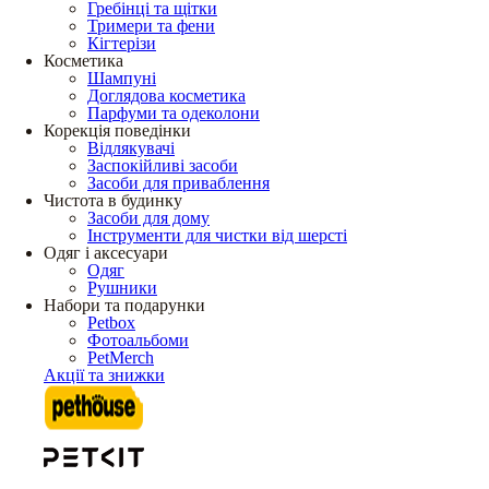
Гребінці та щітки
Тримери та фени
Кігтерізи
Косметика
Шампуні
Доглядова косметика
Парфуми та одеколони
Корекція поведінки
Відлякувачі
Заспокійливі засоби
Засоби для приваблення
Чистота в будинку
Засоби для дому
Інструменти для чистки від шерсті
Одяг і аксесуари
Одяг
Рушники
Набори та подарунки
Petbox
Фотоальбоми
PetMerch
Акції та знижки