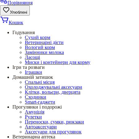
Порівняння
Улюблені
Кошик
Годування
Сухий корм
Ветеринарні дієти
Вологий корм
Замінники молока
Ласощі
Миски і контейнери для корму
Ігри та розваги
Іграшки
Домашній затишок
Спальні місця
Охолоджувальні аксесуари
Клітки, вольєри, дверцята
Сходинки
Smart-гаджети
Прогулянки і подорожі
Амуніція
Рулетки
Переноски, сумки, рюкзаки
Автоаксесуари
Аксесуари для прогулянок
Ветеринарна аптека