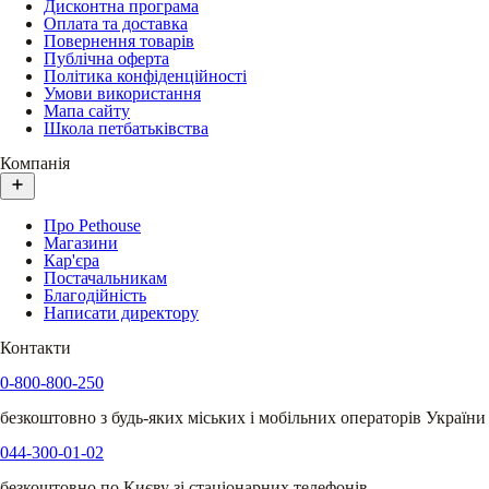
Дисконтна програма
Оплата та доставка
Повернення товарів
Публічна оферта
Політика конфіденційності
Умови використання
Мапа сайту
Школа петбатьківства
Компанія
Про Pethouse
Магазини
Кар'єра
Постачальникам
Благодійність
Написати директору
Контакти
0-800-800-250
безкоштовно з будь-яких міських і мобільних операторів України
044-300-01-02
безкоштовно по Києву зі стаціонарних телефонів