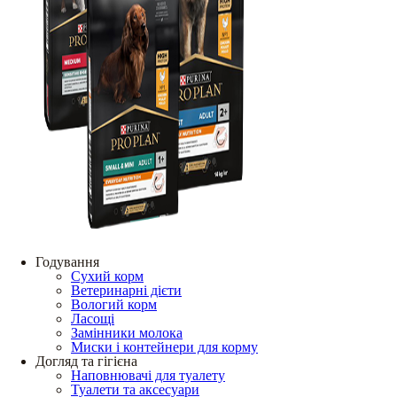
Годування
Сухий корм
Ветеринарні дієти
Вологий корм
Ласощі
Замінники молока
Миски і контейнери для корму
Догляд та гігієна
Наповнювачі для туалету
Туалети та аксесуари