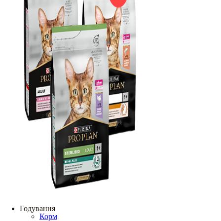
Годування
Корм