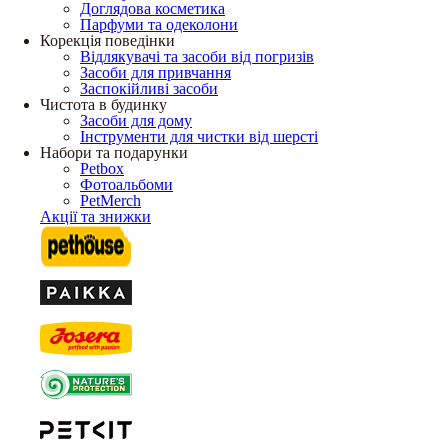
Доглядова косметика
Парфуми та одеколони
Корекція поведінки
Відлякувачі та засоби від погризів
Засоби для привчання
Заспокійливі засоби
Чистота в будинку
Засоби для дому
Інструменти для чистки від шерсті
Набори та подарунки
Petbox
Фотоальбоми
PetMerch
Акції та знижки