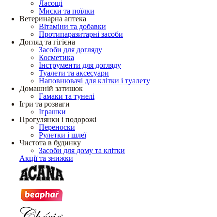
Ласощі
Миски та поїлки
Ветеринарна аптека
Вітаміни та добавки
Протипаразитарні засоби
Догляд та гігієна
Засоби для догляду
Косметика
Інструменти для догляду
Туалети та аксесуари
Наповнювачі для клітки і туалету
Домашній затишок
Гамаки та тунелі
Ігри та розваги
Іграшки
Прогулянки і подорожі
Переноски
Рулетки і шлеї
Чистота в будинку
Засоби для дому та клітки
Акції та знижки