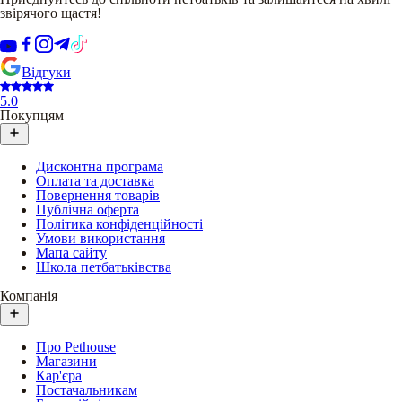
звірячого щастя!
Відгуки
5.0
Покупцям
Дисконтна програма
Оплата та доставка
Повернення товарів
Публічна оферта
Політика конфіденційності
Умови використання
Мапа сайту
Школа петбатьківства
Компанія
Про Pethouse
Магазини
Кар'єра
Постачальникам