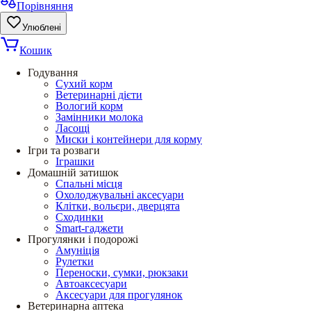
Порівняння
Улюблені
Кошик
Годування
Сухий корм
Ветеринарні дієти
Вологий корм
Замінники молока
Ласощі
Миски і контейнери для корму
Ігри та розваги
Іграшки
Домашній затишок
Спальні місця
Охолоджувальні аксесуари
Клітки, вольєри, дверцята
Сходинки
Smart-гаджети
Прогулянки і подорожі
Амуніція
Рулетки
Переноски, сумки, рюкзаки
Автоаксесуари
Аксесуари для прогулянок
Ветеринарна аптека