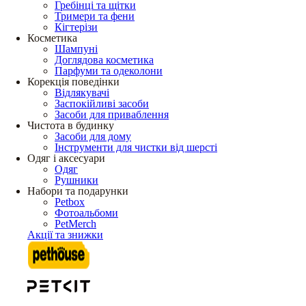
Гребінці та щітки
Тримери та фени
Кігтерізи
Косметика
Шампуні
Доглядова косметика
Парфуми та одеколони
Корекція поведінки
Відлякувачі
Заспокійливі засоби
Засоби для приваблення
Чистота в будинку
Засоби для дому
Інструменти для чистки від шерсті
Одяг і аксесуари
Одяг
Рушники
Набори та подарунки
Petbox
Фотоальбоми
PetMerch
Акції та знижки