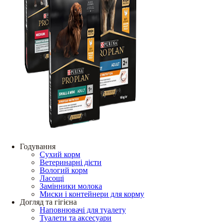
Годування
Сухий корм
Ветеринарні дієти
Вологий корм
Ласощі
Замінники молока
Миски і контейнери для корму
Догляд та гігієна
Наповнювачі для туалету
Туалети та аксесуари