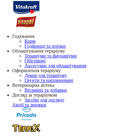
Годування
Корм
Годівниці та поїлки
Облаштування тераріуму
Тераріуми та фаунаріуми
Обігрівачі
Аксесуари для облаштування
Оформлення тераріуму
Декор для тераріуму
Грунти та наповнювачі
Ветеринарна аптека
Вітаміни та добавки
Догляд за тераріумом
Засоби для догляду
Акції та знижки