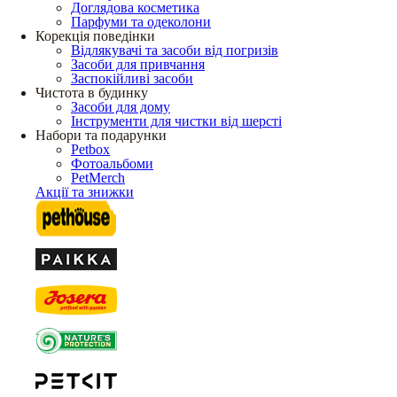
Доглядова косметика
Парфуми та одеколони
Корекція поведінки
Відлякувачі та засоби від погризів
Засоби для привчання
Заспокійливі засоби
Чистота в будинку
Засоби для дому
Інструменти для чистки від шерсті
Набори та подарунки
Petbox
Фотоальбоми
PetMerch
Акції та знижки