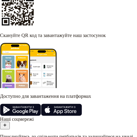
Скануйте QR код та завантажуйте наш застосунок
Доступно для завантаження на платформах
Наші соцмережі
Приєднуйтесь до спільноти петбатьків та залишайтеся на хвилі