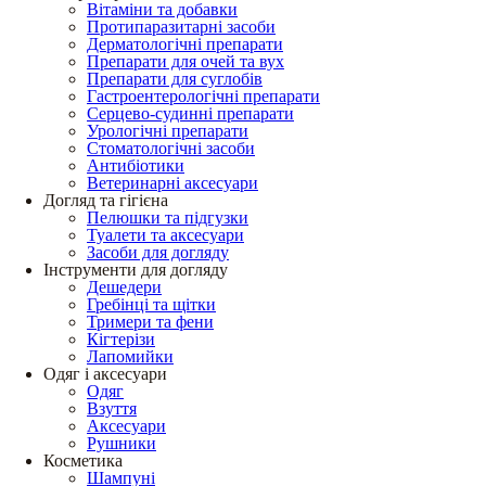
Вітаміни та добавки
Протипаразитарні засоби
Дерматологічні препарати
Препарати для очей та вух
Препарати для суглобів
Гастроентерологічні препарати
Серцево-судинні препарати
Урологічні препарати
Стоматологічні засоби
Антибіотики
Ветеринарні аксесуари
Догляд та гігієна
Пелюшки та підгузки
Туалети та аксесуари
Засоби для догляду
Інструменти для догляду
Дешедери
Гребінці та щітки
Тримери та фени
Кігтерізи
Лапомийки
Одяг і аксесуари
Одяг
Взуття
Аксесуари
Рушники
Косметика
Шампуні