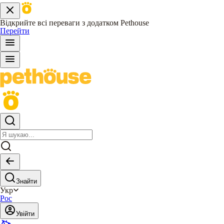
Відкрийте всі переваги з додатком Pethouse
Перейти
Знайти
Укр
Рос
Увійти