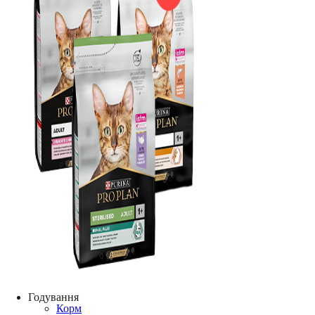
Годування
Корм