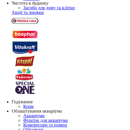
Чистота в будинку
Засоби для дому та клітки
Акції та знижки
Годування
Корм
Облаштування акваріума
Акваріуми
Фільтри для акваріума
Компресори та помпи
Обігрівачі