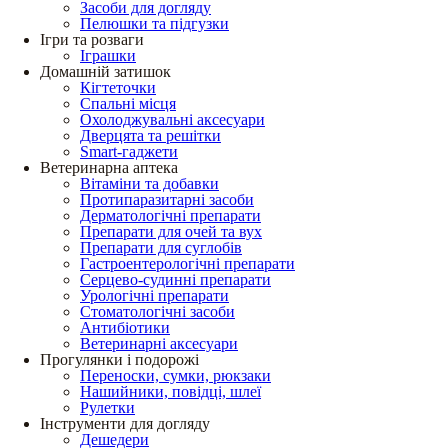
Засоби для догляду
Пелюшки та підгузки
Ігри та розваги
Іграшки
Домашній затишок
Кігтеточки
Спальні місця
Охолоджувальні аксесуари
Дверцята та решітки
Smart-гаджети
Ветеринарна аптека
Вітаміни та добавки
Протипаразитарні засоби
Дерматологічні препарати
Препарати для очей та вух
Препарати для суглобів
Гастроентерологічні препарати
Серцево-судинні препарати
Урологічні препарати
Стоматологічні засоби
Антибіотики
Ветеринарні аксесуари
Прогулянки і подорожі
Переноски, сумки, рюкзаки
Нашийники, повідці, шлеї
Рулетки
Інструменти для догляду
Дешедери