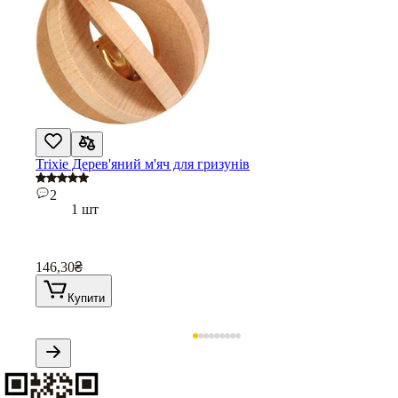
Trixie Дерев'яний м'яч для гризунів
2
1 шт
146,30
₴
Купити