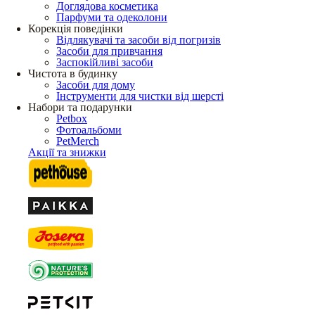
Доглядова косметика
Парфуми та одеколони
Корекція поведінки
Відлякувачі та засоби від погризів
Засоби для привчання
Заспокійливі засоби
Чистота в будинку
Засоби для дому
Інструменти для чистки від шерсті
Набори та подарунки
Petbox
Фотоальбоми
PetMerch
Акції та знижки