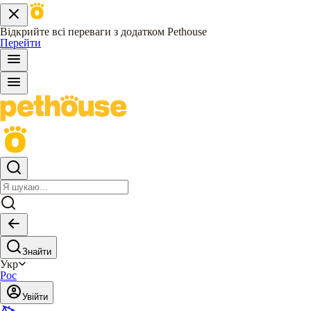
Відкрийте всі переваги з додатком Pethouse
Перейти
Знайти
Укр
Рос
Увійти