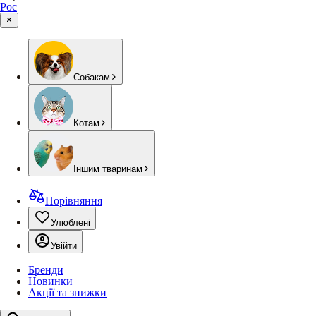
Рос
Собакам
Котам
Іншим тваринам
Порівняння
Улюблені
Увійти
Бренди
Новинки
Акції та знижки