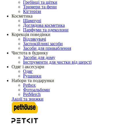
Гребінці та щітки
Тримери та фени
Кігтерізи
Косметика
Шампуні
Доглядова косметика
Парфуми та одеколони
Корекція поведінки
Відлякувачі
Заспокійливі засоби
Засоби для приваблення
Чистота в будинку
Засоби для дому
Інструменти для чистки від шерсті
Одяг і аксесуари
Одяг
Рушники
Набори та подарунки
Petbox
Фотоальбоми
PetMerch
Акції та знижки