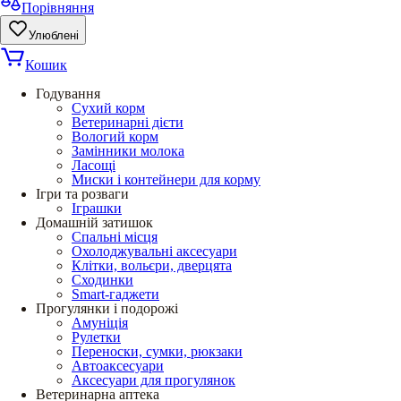
Порівняння
Улюблені
Кошик
Годування
Сухий корм
Ветеринарні дієти
Вологий корм
Замінники молока
Ласощі
Миски і контейнери для корму
Ігри та розваги
Іграшки
Домашній затишок
Спальні місця
Охолоджувальні аксесуари
Клітки, вольєри, дверцята
Сходинки
Smart-гаджети
Прогулянки і подорожі
Амуніція
Рулетки
Переноски, сумки, рюкзаки
Автоаксесуари
Аксесуари для прогулянок
Ветеринарна аптека