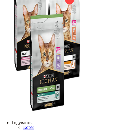
Годування
Корм