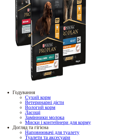
Годування
Сухий корм
Ветеринарні дієти
Вологий корм
Ласощі
Замінники молока
Миски і контейнери для корму
Догляд та гігієна
Наповнювачі для туалету
Туалети та аксесуари