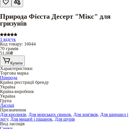
Природа Фієста Десерт "Мікс" для
гризунів
1 відгук
Код товару
:
16044
70 грамів
51,00
₴
Купити
Характеристики
Торгова марка
Природа
Країна реєстрації бренду
Україна
Країна-виробник
Україна
Група
Ласощі
Призначення
Для кроликів
,
Для морських свинок
,
Для хом'яків
,
Для шиншил і
дегу
,
Для мишей і піщанок
,
Для щурів
Вид ласощів
Снеки