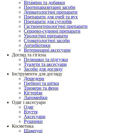
Вітаміни та добавки
Протипаразитарні засоби
Дерматологічні препарати
Препарати для очей та вух
Препарати для суглобів
Гастроентерологічні препарати
Серцево-судинні препарати
Урологічні препарати
Стоматологічні засоби
Антибіотики
Ветеринарні аксесуари
Догляд та гігієна
Пелюшки та підгузки
Туалети та аксесуари
Засоби для догляду
Інструменти для догляду
Дешедери
Гребінці та щітки
Тримери та фени
Кігтерізи
Лапомийки
Одяг і аксесуари
Одяг
Взуття
Аксесуари
Рушники
Косметика
Шампуні