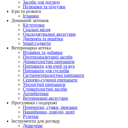
Засоби для догляду
Пелюшки та підгузки
Ігри та розваги
Іграшки
Домашній затишок
Кігтеточки
Спальні місця
Охолоджувальні аксесуари
Дверцята та решітки
Smart-гаджети
Ветеринарна аптека
Вітаміни та добавки
Протипаразитарні засоби
Дерматологічні препарати
Препарати для очей та вух
Препарати для суглобів
Гастроентерологічні препарати
Серцево-судинні препарати
Урологічні препарати
Стоматологічні засоби
Антибіотики
Ветеринарні аксесуари
Прогулянки і подорожі
Переноски, сумки, рюкзаки
Нашийники, повідці, шлеї
Рулетки
Інструменти для догляду
Дешедери