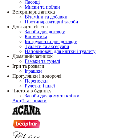
Ласощі
Миски та поїлки
Ветеринарна аптека
Вітаміни та добавки
Протипаразитарні засоби
Догляд та гігієна
Засоби для догляду
Косметика
Інструменти для догляду
Туалети та аксесуари
Наповнювачі для клітки і туалету
Домашній затишок
Гамаки та тунелі
Ігри та розваги
Іграшки
Прогулянки і подорожі
Переноски
Рулетки і шлеї
Чистота в будинку
Засоби для дому та клітки
Акції та знижки