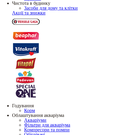
Чистота в будинку
Засоби для дому та клітки
Акції та знижки
Годування
Корм
Облаштування акваріума
Акваріуми
Фільтри для акваріума
Компресори та помпи
Обігрівачі