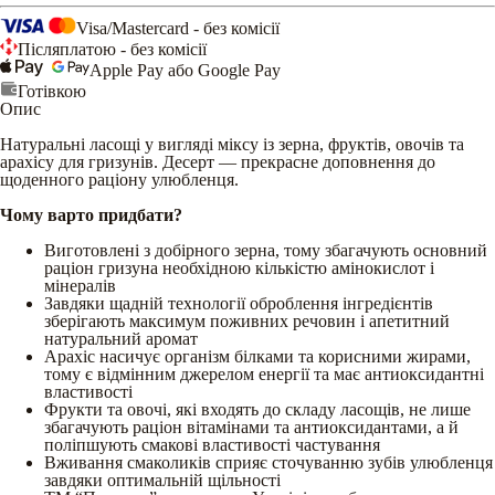
Visa/Mastercard - без комісії
Післяплатою - без комісії
Apple Pay або Google Pay
Готівкою
Опис
Натуральні ласощі у вигляді міксу із зерна, фруктів, овочів та
арахісу для гризунів. Десерт — прекрасне доповнення до
щоденного раціону улюбленця.
Чому варто придбати?
Виготовлені з добірного зерна, тому збагачують основний
раціон гризуна необхідною кількістю амінокислот і
мінералів
Завдяки щадній технології оброблення інгредієнтів
зберігають максимум поживних речовин і апетитний
натуральний аромат
Арахіс насичує організм білками та корисними жирами,
тому є відмінним джерелом енергії та має антиоксидантні
властивості
Фрукти та овочі, які входять до складу ласощів, не лише
збагачують раціон вітамінами та антиоксидантами, а й
поліпшують смакові властивості частування
Вживання смаколиків сприяє сточуванню зубів улюбленця
завдяки оптимальній щільності