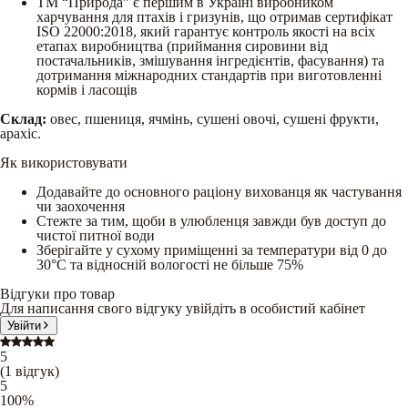
ТМ “Природа” є першим в Украiнi виробником
харчування для птахiв і гризунiв, що отримав сертифікат
ISO 22000:2018, який гарантує контроль якостi на всіх
етапах виробництва (приймання сировини вiд
постачальникiв, змiшування iнгредiєнтiв, фасування) та
дотримання мiжнародних стандартiв при виготовленні
кормiв і ласощiв
Склад:
овес, пшениця, ячмінь, сушені овочі, сушені фрукти,
арахіс.
Як використовувати
Додавайте до основного раціону вихованця як частування
чи заохочення
Стежте за тим, щоби в улюбленця завжди був доступ до
чистої питної води
Зберігайте у сухому приміщенні за температури від 0 до
30°С та відносній вологості не більше 75%
Відгуки про товар
Для написання свого відгуку увійдіть в особистий кабінет
Увійти
5
(
1
відгук
)
5
100
%