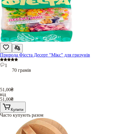
Природа Фієста Десерт "Мікс" для гризунів
1
70 грамів
51,00
₴
від
51,00
₴
Купити
Часто купують разом