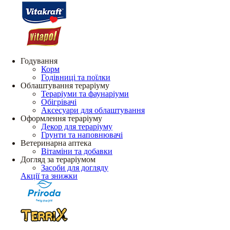
Годування
Корм
Годівниці та поїлки
Облаштування тераріуму
Тераріуми та фаунаріуми
Обігрівачі
Аксесуари для облаштування
Оформлення тераріуму
Декор для тераріуму
Грунти та наповнювачі
Ветеринарна аптека
Вітаміни та добавки
Догляд за тераріумом
Засоби для догляду
Акції та знижки