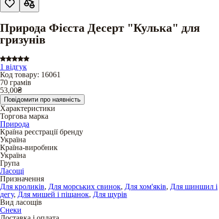
Природа Фієста Десерт "Кулька" для
гризунів
1 відгук
Код товару
:
16061
70 грамів
53,00
₴
Повідомити про наявність
Характеристики
Торгова марка
Природа
Країна реєстрації бренду
Україна
Країна-виробник
Україна
Група
Ласощі
Призначення
Для кроликів
,
Для морських свинок
,
Для хом'яків
,
Для шиншил і
дегу
,
Для мишей і піщанок
,
Для щурів
Вид ласощів
Снеки
Доставка і оплата