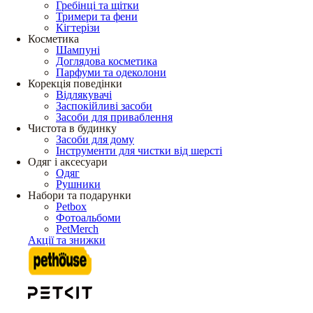
Гребінці та щітки
Тримери та фени
Кігтерізи
Косметика
Шампуні
Доглядова косметика
Парфуми та одеколони
Корекція поведінки
Відлякувачі
Заспокійливі засоби
Засоби для приваблення
Чистота в будинку
Засоби для дому
Інструменти для чистки від шерсті
Одяг і аксесуари
Одяг
Рушники
Набори та подарунки
Petbox
Фотоальбоми
PetMerch
Акції та знижки