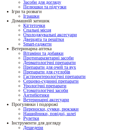
Засоби для догляду
Пелюшки та підгузки
Ігри та розваги
Іграшки
Домашній затишок
Кігтеточки
Спальні місця
Охолоджувальні аксесуари
Дверцята та решітки
Smart-гаджети
Ветеринарна аптека
Вітаміни та добавки
Протипаразитарні засоби
Дерматологічні препарати
Препарати для очей та вух
Препарати для суглобів
Гастроентерологічні препарати
Серцево-судинні препарати
Урологічні препарати
Стоматологічні засоби
Антибіотики
Ветеринарні аксесуари
Прогулянки і подорожі
Переноски, сумки, рюкзаки
Нашийники, повідці, шлеї
Рулетки
Інструменти для догляду
Дешедери