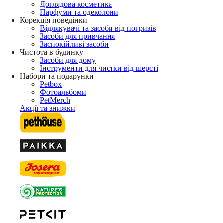
Доглядова косметика
Парфуми та одеколони
Корекція поведінки
Відлякувачі та засоби від погризів
Засоби для привчання
Заспокійливі засоби
Чистота в будинку
Засоби для дому
Інструменти для чистки від шерсті
Набори та подарунки
Petbox
Фотоальбоми
PetMerch
Акції та знижки