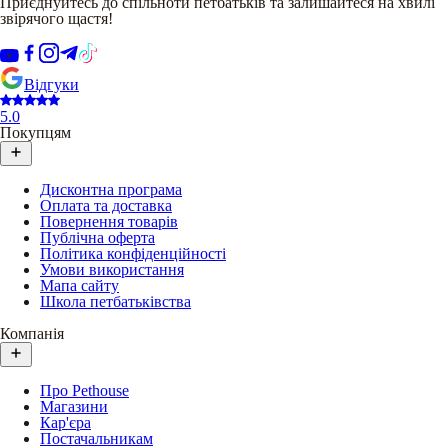
Приєднуйтесь до спільноти петбатьків та залишайтеся на хвилі
звірячого щастя!
Відгуки
5.0
Покупцям
Дисконтна програма
Оплата та доставка
Повернення товарів
Публічна оферта
Політика конфіденційності
Умови використання
Мапа сайту
Школа петбатьківства
Компанія
Про Pethouse
Магазини
Кар'єра
Постачальникам