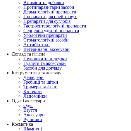
Вітаміни та добавки
Протипаразитарні засоби
Дерматологічні препарати
Препарати для очей та вух
Препарати для суглобів
Гастроентерологічні препарати
Серцево-судинні препарати
Урологічні препарати
Стоматологічні засоби
Антибіотики
Ветеринарні аксесуари
Догляд та гігієна
Пелюшки та підгузки
Туалети та аксесуари
Засоби для догляду
Інструменти для догляду
Дешедери
Гребінці та щітки
Тримери та фени
Кігтерізи
Лапомийки
Одяг і аксесуари
Одяг
Взуття
Аксесуари
Рушники
Косметика
Шампуні