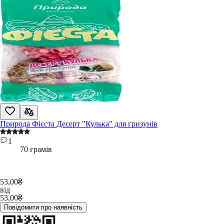
Природа Фієста Десерт "Кулька" для гризунів
1
70 грамів
53,00
₴
від
53,00
₴
Повідомити про наявність