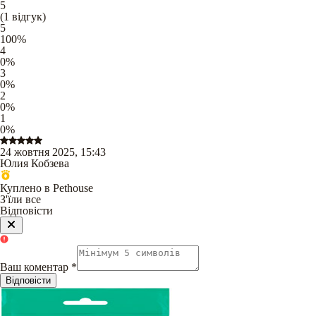
5
(
1
відгук
)
5
100
%
4
0
%
3
0
%
2
0
%
1
0
%
24 жовтня 2025, 15:43
Юлия Кобзева
Куплено в Pethouse
З'їли все
Відповісти
Ваш коментар
*
Відповісти