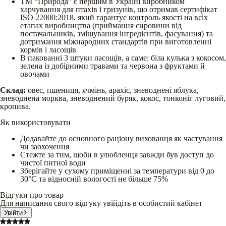
ТМ “Природа” є першим в Украiнi виробником
харчування для птахiв і гризунiв, що отримав сертифікат
ISO 22000:2018, який гарантує контроль якостi на всіх
етапах виробництва (приймання сировини вiд
постачальникiв, змiшування iнгредiєнтiв, фасування) та
дотримання мiжнародних стандартiв при виготовленні
кормiв і ласощiв
В пакованні 3 штуки ласощів, а саме: біла кулька з кокосом,
зелена із добірними травами та червона з фруктами й
овочами
Склад:
овес, пшениця, ячмінь, арахіс, зневоднені яблука,
зневоднена морква, зневоднений буряк, кокос, тонконіг луговий,
кропива.
Як використовувати
Додавайте до основного раціону вихованця як частування
чи заохочення
Стежте за тим, щоби в улюбленця завжди був доступ до
чистої питної води
Зберігайте у сухому приміщенні за температури від 0 до
30°С та відносній вологості не більше 75%
Відгуки про товар
Для написання свого відгуку увійдіть в особистий кабінет
Увійти