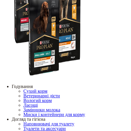
Годування
Сухий корм
Ветеринарні дієти
Вологий корм
Ласощі
Замінники молока
Миски і контейнери для корму
Догляд та гігієна
Наповнювачі для туалету
Туалети та аксесуари