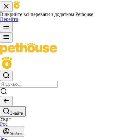
Відкрийте всі переваги з додатком Pethouse
Перейти
Знайти
Укр
Рос
Увійти