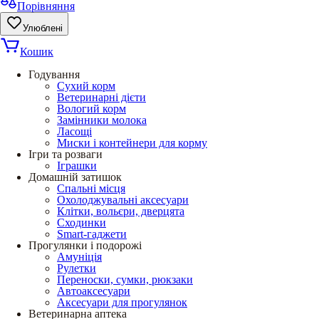
Порівняння
Улюблені
Кошик
Годування
Сухий корм
Ветеринарні дієти
Вологий корм
Замінники молока
Ласощі
Миски і контейнери для корму
Ігри та розваги
Іграшки
Домашній затишок
Спальні місця
Охолоджувальні аксесуари
Клітки, вольєри, дверцята
Сходинки
Smart-гаджети
Прогулянки і подорожі
Амуніція
Рулетки
Переноски, сумки, рюкзаки
Автоаксесуари
Аксесуари для прогулянок
Ветеринарна аптека