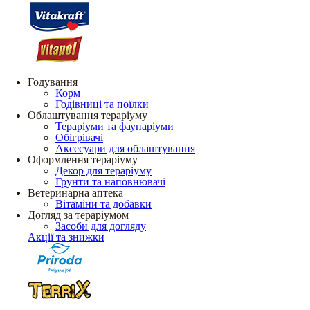
Годування
Корм
Годівниці та поїлки
Облаштування тераріуму
Тераріуми та фаунаріуми
Обігрівачі
Аксесуари для облаштування
Оформлення тераріуму
Декор для тераріуму
Грунти та наповнювачі
Ветеринарна аптека
Вітаміни та добавки
Догляд за тераріумом
Засоби для догляду
Акції та знижки