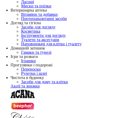
Ласощі
Миски та поїлки
Ветеринарна аптека
Вітаміни та добавки
Протипаразитарні засоби
Догляд та гігієна
Засоби для догляду
Косметика
Інструменти для догляду
Туалети та аксесуари
Наповнювачі для клітки і туалету
Домашній затишок
Гамаки та тунелі
Ігри та розваги
Іграшки
Прогулянки і подорожі
Переноски
Рулетки і шлеї
Чистота в будинку
Засоби для дому та клітки
Акції та знижки