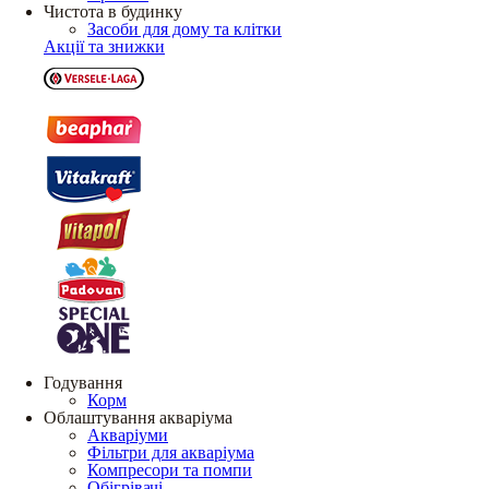
Чистота в будинку
Засоби для дому та клітки
Акції та знижки
Годування
Корм
Облаштування акваріума
Акваріуми
Фільтри для акваріума
Компресори та помпи
Обігрівачі