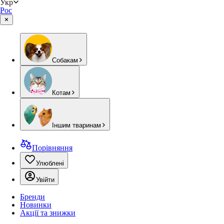
Укр
Рос
Собакам
Котам
Іншим тваринам
Порівняння
Улюблені
Увійти
Бренди
Новинки
Акції та знижки