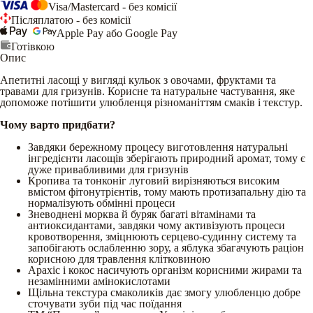
Visa/Mastercard - без комісії
Післяплатою - без комісії
Apple Pay або Google Pay
Готівкою
Опис
Апетитні ласощі у вигляді кульок з овочами, фруктами та
травами для гризунів. Корисне та натуральне частування, яке
допоможе потішити улюбленця різноманіттям смаків і текстур.
Чому варто придбати?
Завдяки бережному процесу виготовлення натуральні
інгредієнти ласощів зберігають природний аромат, тому є
дуже привабливими для гризунів
Кропива та тонконіг луговий вирізняються високим
вмістом фітонутрієнтів, тому мають протизапальну дію та
нормалізують обмінні процеси
Зневоднені морква й буряк багаті вітамінами та
антиоксидантами, завдяки чому активізують процеси
кровотворення, зміцнюють серцево-судинну систему та
запобігають ослабленню зору, а яблука збагачують раціон
корисною для травлення клітковиною
Арахіс і кокос насичують організм корисними жирами та
незамінними амінокислотами
Щільна текстура смаколиків дає змогу улюбленцю добре
сточувати зуби під час поїдання