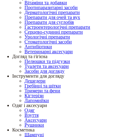
Вітаміни та добавки
Протипаразитарні засоби
Дерматологічні препарати
Препарати для очей та вух
Препарати для суглобів
Гастроентерологічні препарати
Серцево-судинні препарати
Урологічні препарати
Стоматологічні засоби
Антибіотики
Ветеринарні аксесуари
Догляд та гігієна
Пелюшки та підгузки
Туалети та аксесуари
Засоби для догляду
Інструменти для догляду
Дешедери
Гребінці та щітки
Тримери та фени
Кігтерізи
Лапомийки
Одяг і аксесуари
Одяг
Взуття
Аксесуари
Рушники
Косметика
Шампуні