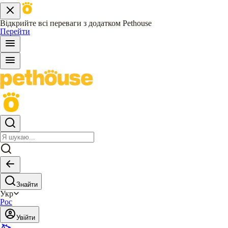
Відкрийте всі переваги з додатком Pethouse
Перейти
Знайти
Укр
Рос
Увійти