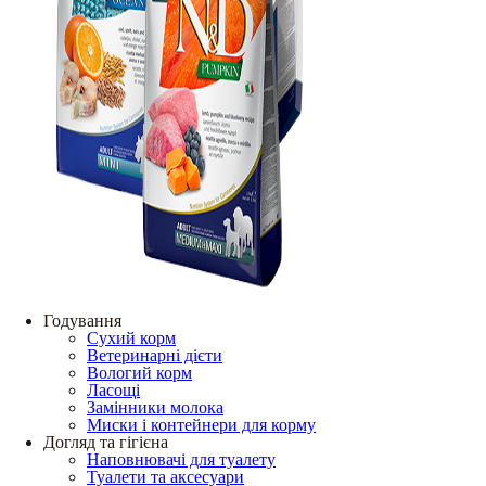
Годування
Сухий корм
Ветеринарні дієти
Вологий корм
Ласощі
Замінники молока
Миски і контейнери для корму
Догляд та гігієна
Наповнювачі для туалету
Туалети та аксесуари