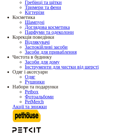
Гребінці та щітки
Тримери та фени
Кігтерізи
Косметика
Шампуні
Доглядова косметика
Парфуми та одеколони
Корекція поведінки
Відлякувачі
Заспокійливі засоби
Засоби для приваблення
Чистота в будинку
Засоби для дому
Інструменти для чистки від шерсті
Одяг і аксесуари
Одяг
Рушники
Набори та подарунки
Petbox
Фотоальбоми
PetMerch
Акції та знижки