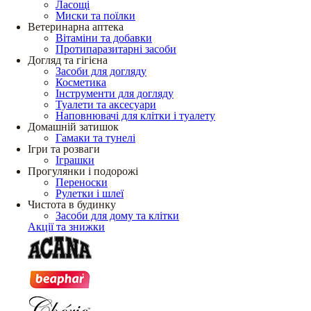
Ласощі
Миски та поїлки
Ветеринарна аптека
Вітаміни та добавки
Протипаразитарні засоби
Догляд та гігієна
Засоби для догляду
Косметика
Інструменти для догляду
Туалети та аксесуари
Наповнювачі для клітки і туалету
Домашній затишок
Гамаки та тунелі
Ігри та розваги
Іграшки
Прогулянки і подорожі
Переноски
Рулетки і шлеї
Чистота в будинку
Засоби для дому та клітки
Акції та знижки