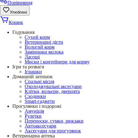
Порівняння
Улюблені
Кошик
Годування
Сухий корм
Ветеринарні дієти
Вологий корм
Замінники молока
Ласощі
Миски і контейнери для корму
Ігри та розваги
Іграшки
Домашній затишок
Спальні місця
Охолоджувальні аксесуари
Клітки, вольєри, дверцята
Сходинки
Smart-гаджети
Прогулянки і подорожі
Амуніція
Рулетки
Переноски, сумки, рюкзаки
Автоаксесуари
Аксесуари для прогулянок
Ветеринарна аптека