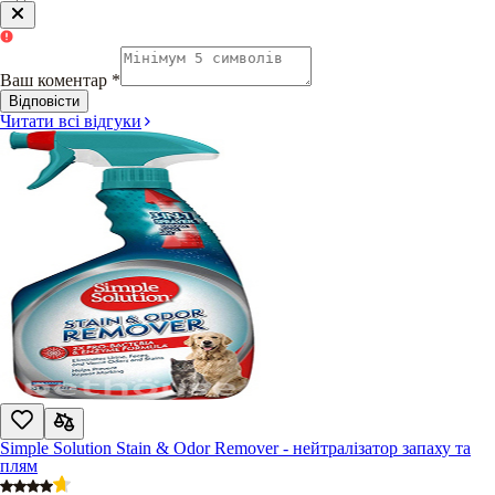
Ваш коментар
*
Відповісти
Читати всі відгуки
Simple Solution Stain & Odor Remover - нейтралізатор запаху та
плям