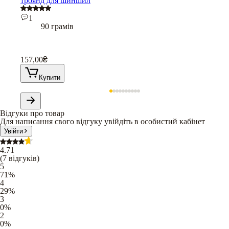
троянд для шиншил
1
90 грамів
157,00
₴
Купити
Відгуки про товар
Для написання свого відгуку увійдіть в особистий кабінет
Увійти
4.71
(
7
відгуків
)
5
71
%
4
29
%
3
0
%
2
0
%