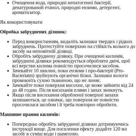
Очищення вода, природні непатогенні бактерії,
денатурований етанол, природні ензими, детергент,
ароматизатор.
Як використовувати
Обробка забруднених ділянок:
Перед використанням, видаліть залишки твердих і рідких
забруднень. Протестуйте поверхню на стійкість колього до
засобу на непомітній ділянці.
Обробіть забруднену ділянку. При очищенні килимів,
забруднені ділянки рекомендується обробляти двічі, щоб
всі верстви килима повністю просочилися засобом.
Зачекайте 10 хвилин, поки ензими і про-бактерії (Pro-
Bacteriatm) зруйнують органічні білки. Залишки вологи
промокніть сухою тканиною, що не линяє.
Зачекайте поки поверхня висохне, це може зайняти від 24
до 48 годин. Після висиханія плями і запах зникнуть.
Якщо після висихання обробленої поверхні запахи
залишаються, це означає, що поверхня не повністю
просочилася засобом і її треба повторно обробити.
Машинне прання килимів:
Попередньо обробіть забруднені ділянки дотримуючись
інструкції вище. Для посилення ефекту додайте 120 мл
засобу в суміш води і шампуню.