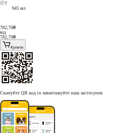
7
945 мл
782,70
₴
від
782,70
₴
Купити
Скануйте QR код та завантажуйте наш застосунок