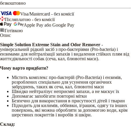
безкоштовно
Visa/Mastercard - без комісії
Післяплатою - без комісії
Apple Pay або Google Pay
Готівкою
Опис
Simple Solution Extreme Stain and Odor Remover
-
універсальний рідкий засіб з про-бактеріями (Pro-bacteria) і
ензимами для нейтралізації запахів і видалення стійких плям від
життєдіяльності собак (сеча, кал, блювотні маси).
Чому варто придбати?
Містить комплекс про-бактерій (Pro-Bacteria) і ензимів,
розроблених спеціально для усунення органічних
забруднень, таких як сеча, кал, блювотні маси
Швидко нейтралізує неприємні запахи, а не маскує їх
Допомагає запобігати повторні мітки
Безпечно для використання в присутності дітей і тварин
Підходить для килимів, оббивки, іграшок, одягу та інших
поверхонь, які можна обробляти за допомогою води, крім
шерстяних покриттів і виробів зі шкіри.
Склад: