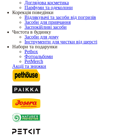
Доглядова косметика
Парфуми та одеколони
Корекція поведінки
Відлякувачі та засоби від погризів
Засоби для привчання
Заспокійливі засоби
Чистота в будинку
Засоби для дому
Інструменти для чистки від шерсті
Набори та подарунки
Petbox
Фотоальбоми
PetMerch
Акції та знижки