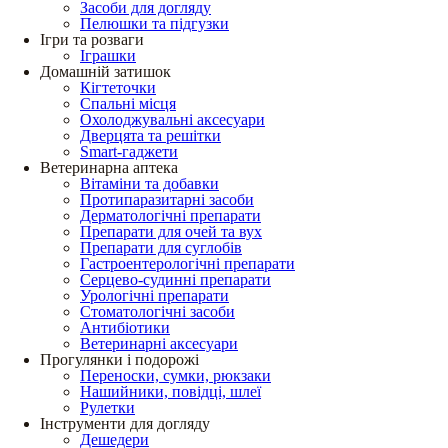
Засоби для догляду
Пелюшки та підгузки
Ігри та розваги
Іграшки
Домашній затишок
Кігтеточки
Спальні місця
Охолоджувальні аксесуари
Дверцята та решітки
Smart-гаджети
Ветеринарна аптека
Вітаміни та добавки
Протипаразитарні засоби
Дерматологічні препарати
Препарати для очей та вух
Препарати для суглобів
Гастроентерологічні препарати
Серцево-судинні препарати
Урологічні препарати
Стоматологічні засоби
Антибіотики
Ветеринарні аксесуари
Прогулянки і подорожі
Переноски, сумки, рюкзаки
Нашийники, повідці, шлеї
Рулетки
Інструменти для догляду
Дешедери