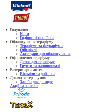
Годування
Корм
Годівниці та поїлки
Облаштування тераріуму
Тераріуми та фаунаріуми
Обігрівачі
Аксесуари для облаштування
Оформлення тераріуму
Декор для тераріуму
Грунти та наповнювачі
Ветеринарна аптека
Вітаміни та добавки
Догляд за тераріумом
Засоби для догляду
Акції та знижки