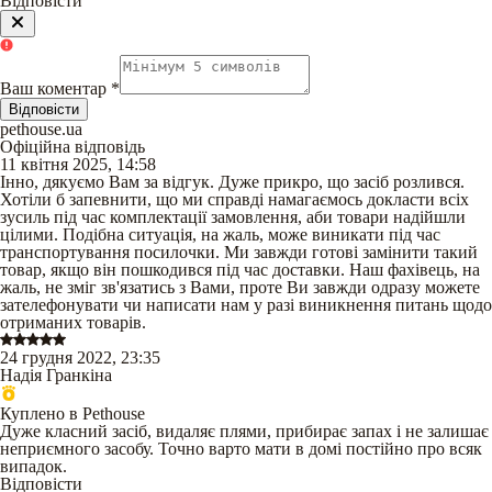
Відповісти
Ваш коментар
*
Відповісти
pethouse.ua
Офіційна відповідь
11 квітня 2025, 14:58
Інно, дякуємо Вам за відгук. Дуже прикро, що засіб розлився.
Хотіли б запевнити, що ми справді намагаємось докласти всіх
зусиль під час комплектації замовлення, аби товари надійшли
цілими. Подібна ситуація, на жаль, може виникати під час
транспортування посилочки. Ми завжди готові замінити такий
товар, якщо він пошкодився під час доставки. Наш фахівець, на
жаль, не зміг зв'язатись з Вами, проте Ви завжди одразу можете
зателефонувати чи написати нам у разі виникнення питань щодо
отриманих товарів.
24 грудня 2022, 23:35
Надія Гранкіна
Куплено в Pethouse
Дуже класний засіб, видаляє плями, прибирає запах і не залишає
неприємного засобу. Точно варто мати в домі постійно про всяк
випадок.
Відповісти