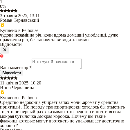
1
0
%
3 травня 2025, 13:11
Роман Тернавський
Куплено в Pethouse
чудова незамінна річ, коли вдома домашні улюбленці. дуже
практична річ, без запаху та виводить плями
Відповісти
Ваш коментар
*
Відповісти
11 квітня 2025, 10:20
Инна Черкашина
Куплено в Pethouse
Средство недоконца убирает запах мочи .аромат у средства
приятный . По поводу транспортировки хотелось бы отметить
то ,что не первый раз заказываю это средство и почти всегда
мокрая бутылочка ,мокрая коробка. Почему вы такие
флаконы,которые могут протекать не упаковывает достаточно
хорошо ?