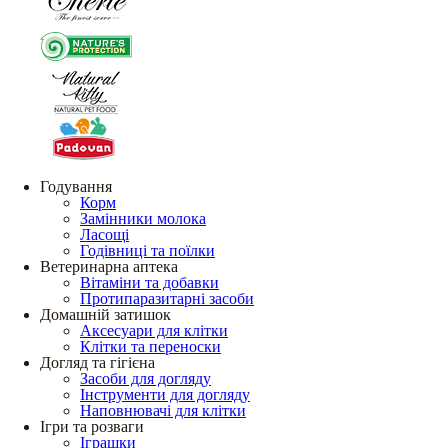
Годування
Корм
Замінники молока
Ласощі
Годівниці та поїлки
Ветеринарна аптека
Вітаміни та добавки
Протипаразитарні засоби
Домашній затишок
Аксесуари для клітки
Клітки та переноски
Догляд та гігієна
Засоби для догляду
Інструменти для догляду
Наповнювачі для клітки
Ігри та розваги
Іграшки