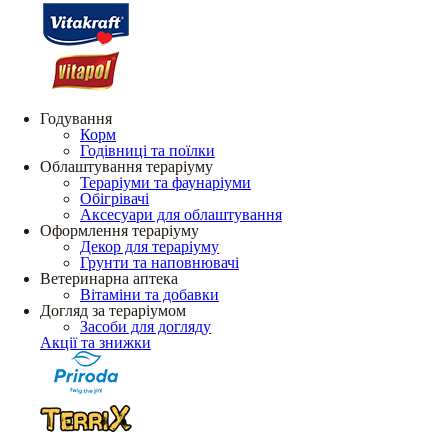
Годування
Корм
Годівниці та поїлки
Облаштування тераріуму
Тераріуми та фаунаріуми
Обігрівачі
Аксесуари для облаштування
Оформлення тераріуму
Декор для тераріуму
Грунти та наповнювачі
Ветеринарна аптека
Вітаміни та добавки
Догляд за тераріумом
Засоби для догляду
Акції та знижки