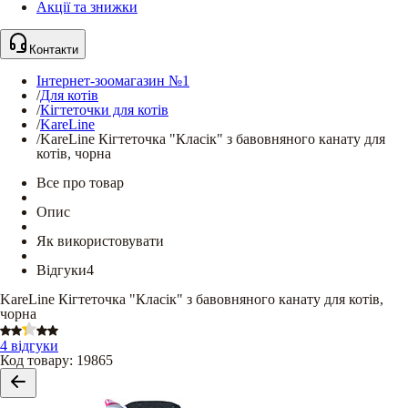
Акції та знижки
Контакти
Інтернет-зоомагазин №1
/
Для котів
/
Кігтеточки для котів
/
KareLine
/
KareLine Кігтеточка "Класік" з бавовняного канату для
котів, чорна
Все про товар
Опис
Як використовувати
Відгуки
4
KareLine Кігтеточка "Класік" з бавовняного канату для котів,
чорна
4 відгуки
Код товару
:
19865