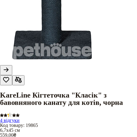
KareLine Кігтеточка "Класік" з
бавовняного канату для котів, чорна
4 відгуки
Код товару
:
19865
6,7х45 см
559,00
₴