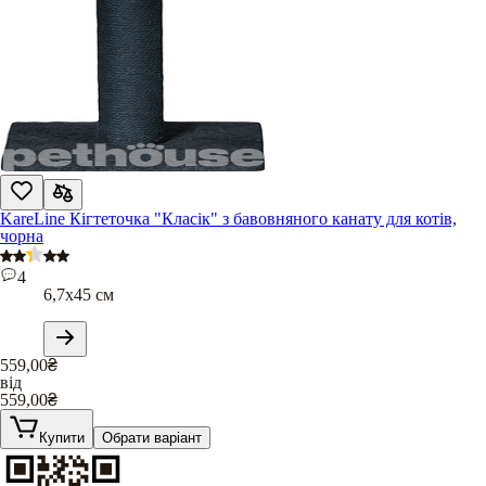
KareLine Кігтеточка "Класік" з бавовняного канату для котів,
чорна
4
6,7х45 см
559,00
₴
від
559,00
₴
Купити
Обрати варіант