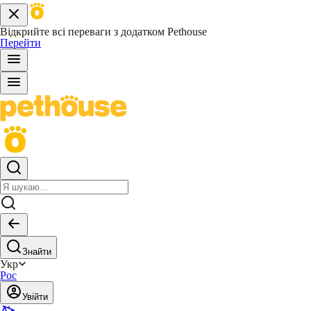
Відкрийте всі переваги з додатком Pethouse
Перейти
Знайти
Укр
Рос
Увійти