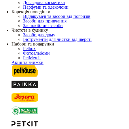
Доглядова косметика
Парфуми та одеколони
Корекція поведінки
Відлякувачі та засоби від погризів
Засоби для привчання
Заспокійливі засоби
Чистота в будинку
Засоби для дому
Інструменти для чистки від шерсті
Набори та подарунки
Petbox
Фотоальбоми
PetMerch
Акції та знижки