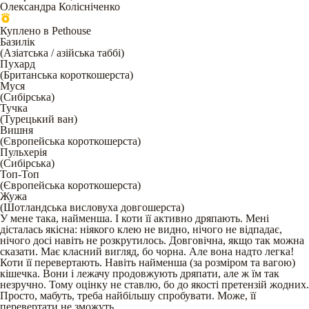
Олександра Колісніченко
Куплено в Pethouse
Базилік
(
Азіатська / азійська таббі
)
Пухард
(
Британська короткошерста
)
Муся
(
Сибірська
)
Тучка
(
Турецький ван
)
Вишня
(
Європейська короткошерста
)
Пульхерія
(
Сибірська
)
Топ-Топ
(
Європейська короткошерста
)
Жужа
(
Шотландська висловуха довгошерста
)
У мене така, найменша. І коти її активно дряпають. Мені
дісталась якісна: ніякого клею не видно, нічого не відпадає,
нічого досі навіть не розкрутилось. Довговічна, якщо так можна
сказати. Має класний вигляд, бо чорна. Але вона надто легка!
Коти її перевертають. Навіть найменша (за розміром та вагою)
кішечка. Вони і лежачу продовжують дряпати, але ж їм так
незручно. Тому оцінку не ставлю, бо до якості претензій жодних.
Просто, мабуть, треба найбільшу спробувати. Може, її
перевертати не зможуть.