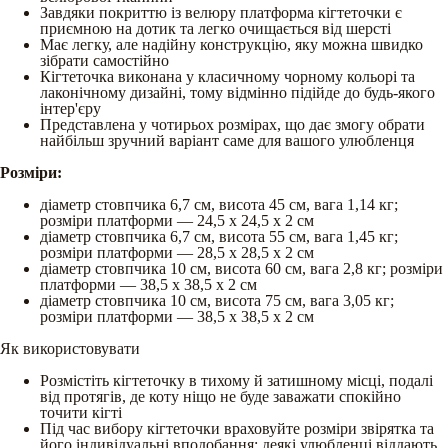
Завдяки покриттю із велюру платформа кігтеточки є
приємною на дотик та легко очищається від шерсті
Має легку, але надійну конструкцію, яку можна швидко
зібрати самостійно
Кігтеточка виконана у класичному чорному кольорі та
лаконічному дизайні, тому відмінно підійде до будь-якого
інтер'єру
Представлена у чотирьох розмірах, що дає змогу обрати
найбільш зручний варіант саме для вашого улюбленця
Розміри:
діаметр стовпчика 6,7 см, висота 45 см, вага 1,14 кг;
розміри платформи — 24,5 х 24,5 х 2 см
діаметр стовпчика 6,7 см, висота 55 см, вага 1,45 кг;
розміри платформи — 28,5 х 28,5 х 2 см
діаметр стовпчика 10 см, висота 60 см, вага 2,8 кг; розміри
платформи — 38,5 х 38,5 х 2 см
діаметр стовпчика 10 см, висота 75 см, вага 3,05 кг;
розміри платформи — 38,5 х 38,5 х 2 см
Як використовувати
Розмістіть кігтеточку в тихому й затишному місці, подалі
від протягів, де коту ніщо не буде заважати спокійно
точити кігті
Під час вибору кігтеточки враховуйте розміри звірятка та
його індивідуальні вподобання: деякі улюбленці віддають