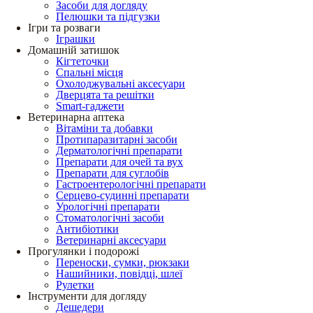
Засоби для догляду
Пелюшки та підгузки
Ігри та розваги
Іграшки
Домашній затишок
Кігтеточки
Спальні місця
Охолоджувальні аксесуари
Дверцята та решітки
Smart-гаджети
Ветеринарна аптека
Вітаміни та добавки
Протипаразитарні засоби
Дерматологічні препарати
Препарати для очей та вух
Препарати для суглобів
Гастроентерологічні препарати
Серцево-судинні препарати
Урологічні препарати
Стоматологічні засоби
Антибіотики
Ветеринарні аксесуари
Прогулянки і подорожі
Переноски, сумки, рюкзаки
Нашийники, повідці, шлеї
Рулетки
Інструменти для догляду
Дешедери