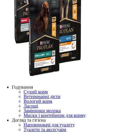
Годування
Сухий корм
Ветеринарні дієти
Вологий корм
Ласощі
Замінники молока
Миски і контейнери для корму
Догляд та гігієна
Наповнювачі для туалету
Туалети та аксесуари