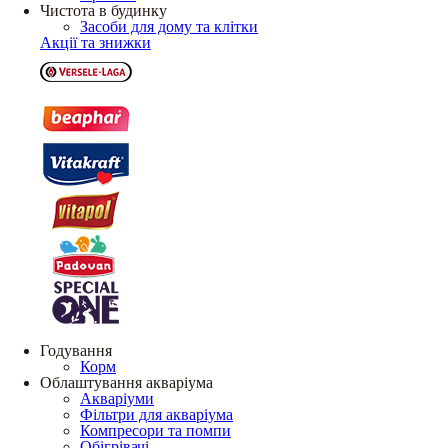
Чистота в будинку
Засоби для дому та клітки
Акції та знижки
Годування
Корм
Облаштування акваріума
Акваріуми
Фільтри для акваріума
Компресори та помпи
Обігрівачі