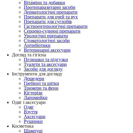
Вітаміни та добавки
Протипаразитарні засоби
Дерматологічні препарати
Препарати для очей та вух
Препарати для суглобів
Гастроентерологічні препарати
Серцево-судинні препарати
Урологічні препарати
Стоматологічні засоби
Антибіотики
Ветеринарні аксесуари
Догляд та гігієна
Пелюшки та підгузки
Туалети та аксесуари
Засоби для догляду
Інструменти для догляду
Дешедери
Гребінці та щітки
Тримери та фени
Кігтерізи
Лапомийки
Одяг і аксесуари
Одяг
Взуття
Аксесуари
Рушники
Косметика
Шампуні