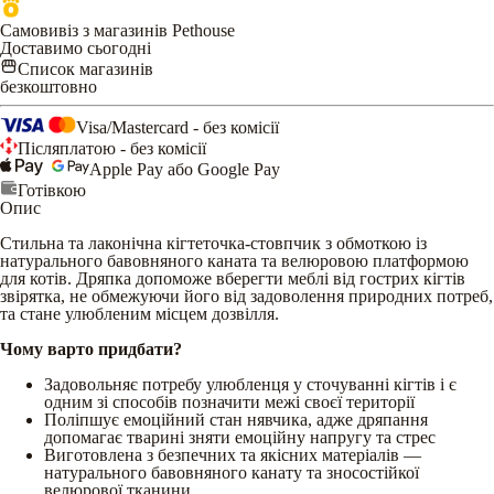
Самовивіз з магазинів Pethouse
Доставимо сьогодні
Список магазинів
безкоштовно
Visa/Mastercard - без комісії
Післяплатою - без комісії
Apple Pay або Google Pay
Готівкою
Опис
Стильна та лаконічна кігтеточка-стовпчик з обмоткою із
натурального бавовняного каната та велюровою платформою
для котів. Дряпка допоможе вберегти меблі від гострих кігтів
звірятка, не обмежуючи його від задоволення природних потреб,
та стане улюбленим місцем дозвілля.
Чому варто придбати?
Задовольняє потребу улюбленця у сточуванні кігтів і є
одним зі способів позначити межі своєї території
Поліпшує емоційний стан нявчика, адже дряпання
допомагає тварині зняти емоційну напругу та стрес
Виготовлена з безпечних та якісних матеріалів —
натурального бавовняного канату та зносостійкої
велюрової тканини