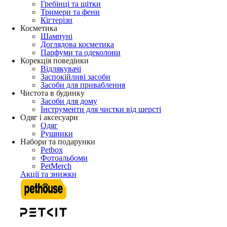
Гребінці та щітки
Тримери та фени
Кігтерізи
Косметика
Шампуні
Доглядова косметика
Парфуми та одеколони
Корекція поведінки
Відлякувачі
Заспокійливі засоби
Засоби для приваблення
Чистота в будинку
Засоби для дому
Інструменти для чистки від шерсті
Одяг і аксесуари
Одяг
Рушники
Набори та подарунки
Petbox
Фотоальбоми
PetMerch
Акції та знижки