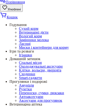
Порівняння
Улюблені
Кошик
Годування
Сухий корм
Ветеринарні дієти
Вологий корм
Замінники молока
Ласощі
Миски і контейнери для корму
Ігри та розваги
Іграшки
Домашній затишок
Спальні місця
Охолоджувальні аксесуари
Клітки, вольєри, дверцята
Сходинки
Smart-гаджети
Прогулянки і подорожі
Амуніція
Рулетки
Переноски, сумки, рюкзаки
Автоаксесуари
Аксесуари для прогулянок
Ветеринарна аптека