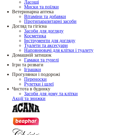
Ласощі
Миски та поїлки
Ветеринарна аптека
Вітаміни та добавки
Протипаразитарні засоби
Догляд та гігієна
Засоби для догляду
Косметика
Інструменти для догляду
Туалети та аксесуари
Наповнювачі для клітки і туалету
Домашній затишок
Гамаки та тунелі
Ігри та розваги
Іграшки
Прогулянки і подорожі
Переноски
Рулетки і шлеї
Чистота в будинку
Засоби для дому та клітки
Акції та знижки