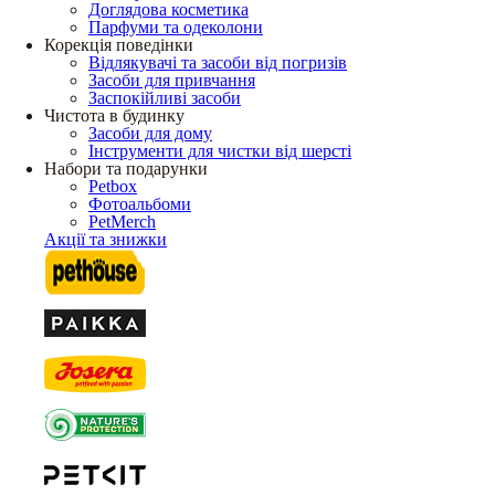
Доглядова косметика
Парфуми та одеколони
Корекція поведінки
Відлякувачі та засоби від погризів
Засоби для привчання
Заспокійливі засоби
Чистота в будинку
Засоби для дому
Інструменти для чистки від шерсті
Набори та подарунки
Petbox
Фотоальбоми
PetMerch
Акції та знижки