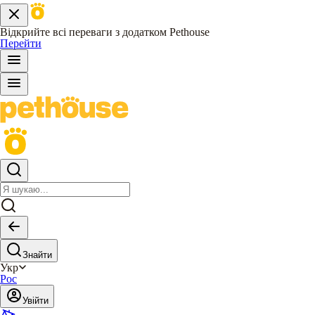
Відкрийте всі переваги з додатком Pethouse
Перейти
Знайти
Укр
Рос
Увійти