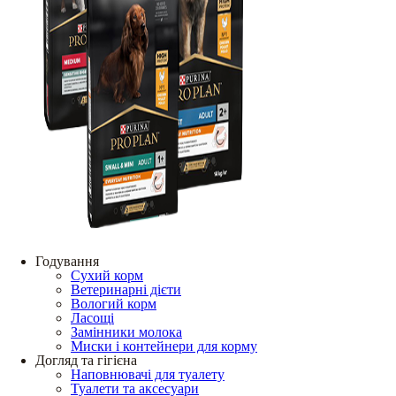
Годування
Сухий корм
Ветеринарні дієти
Вологий корм
Ласощі
Замінники молока
Миски і контейнери для корму
Догляд та гігієна
Наповнювачі для туалету
Туалети та аксесуари