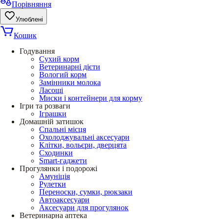
Порівняння
Улюблені
Кошик
Годування
Сухий корм
Ветеринарні дієти
Вологий корм
Замінники молока
Ласощі
Миски і контейнери для корму
Ігри та розваги
Іграшки
Домашній затишок
Спальні місця
Охолоджувальні аксесуари
Клітки, вольєри, дверцята
Сходинки
Smart-гаджети
Прогулянки і подорожі
Амуніція
Рулетки
Переноски, сумки, рюкзаки
Автоаксесуари
Аксесуари для прогулянок
Ветеринарна аптека