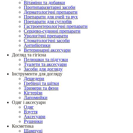
Вітаміни та добавки
Протипаразитарні засоби
Дерматологічні препарати
Препарати для очей та вух
Препарати для суглобів
Гастроентерологічні препарати
Серцево-судинні препарати
Урологічні препарати
Стоматологічні засоби
Антибіотики
Ветеринарні аксесуари
Догляд та гігієна
Пелюшки та підгузки
Туалети та аксесуари
Засоби для догляду
Інструменти для догляду
Дешедери
Гребінці та щітки
Тримери та фени
Кігтерізи
Лапомийки
Одяг і аксесуари
Одяг
Взуття
Аксесуари
Рушники
Косметика
Шампуні