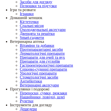
Засоби для догляду
Пелюшки та підгузки
Ігри та розваги
Іграшки
Домашній затишок
Кігтеточки
Спальні місця
Охолоджувальні аксесуари
Дверцята та решітки
Smart-гаджети
Ветеринарна аптека
Вітаміни та добавки
Протипаразитарні засоби
Дерматологічні препарати
Препарати для очей та вух
Препарати для суглобів
Гастроентерологічні препарати
Серцево-судинні препарати
Урологічні препарати
Стоматологічні засоби
Антибіотики
Ветеринарні аксесуари
Прогулянки і подорожі
Переноски, сумки, рюкзаки
Нашийники, повідці, шлеї
Рулетки
Інструменти для догляду
Дешедери