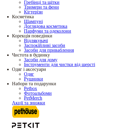
Гребінці та щітки
Тримери та фени
Кігтерізи
Косметика
Шампуні
Доглядова косметика
Парфуми та одеколони
Корекція поведінки
Відлякувачі
Заспокійливі засоби
Засоби для приваблення
Чистота в будинку
Засоби для дому
Інструменти для чистки від шерсті
Одяг і аксесуари
Одяг
Рушники
Набори та подарунки
Petbox
Фотоальбоми
PetMerch
Акції та знижки