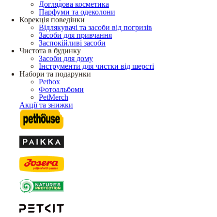
Доглядова косметика
Парфуми та одеколони
Корекція поведінки
Відлякувачі та засоби від погризів
Засоби для привчання
Заспокійливі засоби
Чистота в будинку
Засоби для дому
Інструменти для чистки від шерсті
Набори та подарунки
Petbox
Фотоальбоми
PetMerch
Акції та знижки