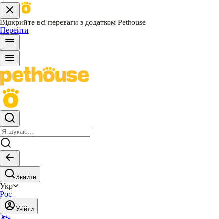
Відкрийте всі переваги з додатком Pethouse
Перейти
Знайти
Укр
Рос
Увійти