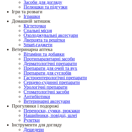
Засоби для догляду
Пелюшки та підгузки
Ігри та розваги
Іграшки
Домашній затишок
Кігтеточки
Спальні місця
Охолоджувальні аксесуари
Дверцята та решітки
Smart-гаджети
Ветеринарна аптека
Вітаміни та добавки
Протипаразитарні засоби
Дерматологічні препарати
Препарати для очей та вух
Препарати для суглобів
Гастроентерологічні препарати
Серцево-судинні препарати
Урологічні препарати
Стоматологічні засоби
Антибіотики
Ветеринарні аксесуари
Прогулянки і подорожі
Переноски, сумки, рюкзаки
Нашийники, повідці, шлеї
Рулетки
Інструменти для догляду
Дешедери