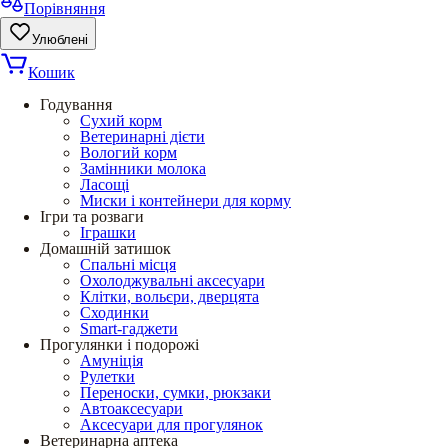
Порівняння
Улюблені
Кошик
Годування
Сухий корм
Ветеринарні дієти
Вологий корм
Замінники молока
Ласощі
Миски і контейнери для корму
Ігри та розваги
Іграшки
Домашній затишок
Спальні місця
Охолоджувальні аксесуари
Клітки, вольєри, дверцята
Сходинки
Smart-гаджети
Прогулянки і подорожі
Амуніція
Рулетки
Переноски, сумки, рюкзаки
Автоаксесуари
Аксесуари для прогулянок
Ветеринарна аптека