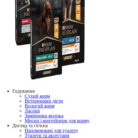
Годування
Сухий корм
Ветеринарні дієти
Вологий корм
Ласощі
Замінники молока
Миски і контейнери для корму
Догляд та гігієна
Наповнювачі для туалету
Туалети та аксесуари