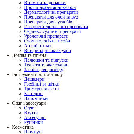
Вітаміни та добавки
Протипаразитарні засоби
Дерматологічні препарати
Препарати для очей та вух
Препарати для суглобів
Гастроентерологічні препарати
Серцево-судинні препарати
Урологічні препарати
Стоматологічні засоби
Антибіотики
Ветеринарні аксесуари
Догляд та гігієна
Пелюшки та підгузки
Туалети та аксесуари
Засоби для догляду
Інструменти для догляду
Дешедери
Гребінці та щітки
Тримери та фени
Кігтерізи
Лапомийки
Одяг і аксесуари
Одяг
Взуття
Аксесуари
Рушники
Косметика
Шампуні