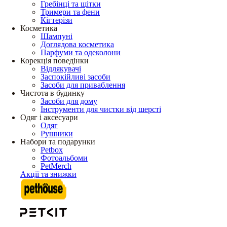
Гребінці та щітки
Тримери та фени
Кігтерізи
Косметика
Шампуні
Доглядова косметика
Парфуми та одеколони
Корекція поведінки
Відлякувачі
Заспокійливі засоби
Засоби для приваблення
Чистота в будинку
Засоби для дому
Інструменти для чистки від шерсті
Одяг і аксесуари
Одяг
Рушники
Набори та подарунки
Petbox
Фотоальбоми
PetMerch
Акції та знижки