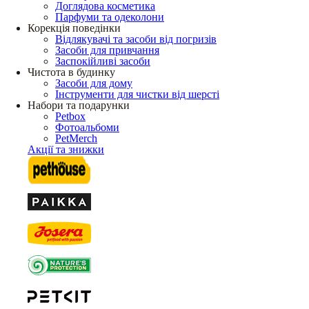
Доглядова косметика
Парфуми та одеколони
Корекція поведінки
Відлякувачі та засоби від погризів
Засоби для привчання
Заспокійливі засоби
Чистота в будинку
Засоби для дому
Інструменти для чистки від шерсті
Набори та подарунки
Petbox
Фотоальбоми
PetMerch
Акції та знижки