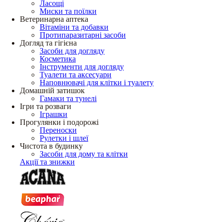
Ласощі
Миски та поїлки
Ветеринарна аптека
Вітаміни та добавки
Протипаразитарні засоби
Догляд та гігієна
Засоби для догляду
Косметика
Інструменти для догляду
Туалети та аксесуари
Наповнювачі для клітки і туалету
Домашній затишок
Гамаки та тунелі
Ігри та розваги
Іграшки
Прогулянки і подорожі
Переноски
Рулетки і шлеї
Чистота в будинку
Засоби для дому та клітки
Акції та знижки