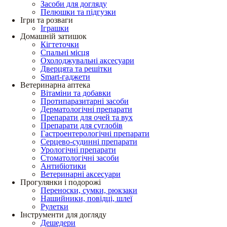
Засоби для догляду
Пелюшки та підгузки
Ігри та розваги
Іграшки
Домашній затишок
Кігтеточки
Спальні місця
Охолоджувальні аксесуари
Дверцята та решітки
Smart-гаджети
Ветеринарна аптека
Вітаміни та добавки
Протипаразитарні засоби
Дерматологічні препарати
Препарати для очей та вух
Препарати для суглобів
Гастроентерологічні препарати
Серцево-судинні препарати
Урологічні препарати
Стоматологічні засоби
Антибіотики
Ветеринарні аксесуари
Прогулянки і подорожі
Переноски, сумки, рюкзаки
Нашийники, повідці, шлеї
Рулетки
Інструменти для догляду
Дешедери