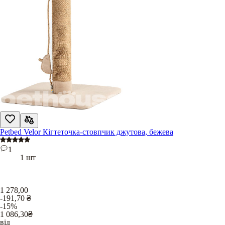
Petbed Velor Кігтеточка-стовпчик джутова, бежева
1
1 шт
1 278,00
-191,70
₴
-15%
1 086,30
₴
від