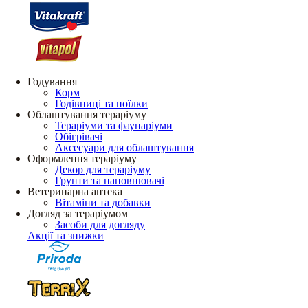
Годування
Корм
Годівниці та поїлки
Облаштування тераріуму
Тераріуми та фаунаріуми
Обігрівачі
Аксесуари для облаштування
Оформлення тераріуму
Декор для тераріуму
Грунти та наповнювачі
Ветеринарна аптека
Вітаміни та добавки
Догляд за тераріумом
Засоби для догляду
Акції та знижки