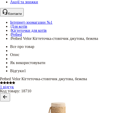
Акції та знижки
Контакти
Інтернет-зоомагазин №1
/
Для котів
/
Кігтеточки для котів
/
Petbed
/
Petbed Velor Кігтеточка-стовпчик джутова, бежева
Все про товар
Опис
Як використовувати
Відгуки
1
Petbed Velor Кігтеточка-стовпчик джутова, бежева
1 відгук
Код товару
:
18710