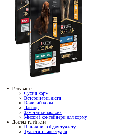
Годування
Сухий корм
Ветеринарні дієти
Вологий корм
Ласощі
Замінники молока
Миски і контейнери для корму
Догляд та гігієна
Наповнювачі для туалету
Туалети та аксесуари