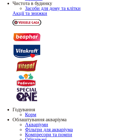
Чистота в будинку
Засоби для дому та клітки
Акції та знижки
Годування
Корм
Облаштування акваріума
Акваріуми
Фільтри для акваріума
Компресори та помпи
Обігрівачі