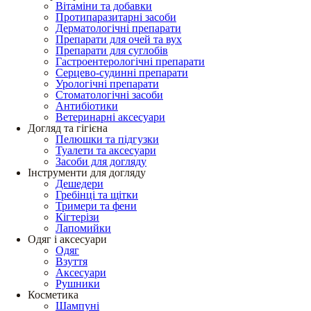
Вітаміни та добавки
Протипаразитарні засоби
Дерматологічні препарати
Препарати для очей та вух
Препарати для суглобів
Гастроентерологічні препарати
Серцево-судинні препарати
Урологічні препарати
Стоматологічні засоби
Антибіотики
Ветеринарні аксесуари
Догляд та гігієна
Пелюшки та підгузки
Туалети та аксесуари
Засоби для догляду
Інструменти для догляду
Дешедери
Гребінці та щітки
Тримери та фени
Кігтерізи
Лапомийки
Одяг і аксесуари
Одяг
Взуття
Аксесуари
Рушники
Косметика
Шампуні