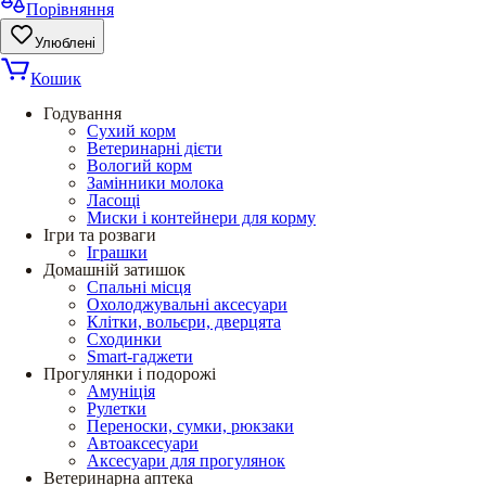
Порівняння
Улюблені
Кошик
Годування
Сухий корм
Ветеринарні дієти
Вологий корм
Замінники молока
Ласощі
Миски і контейнери для корму
Ігри та розваги
Іграшки
Домашній затишок
Спальні місця
Охолоджувальні аксесуари
Клітки, вольєри, дверцята
Сходинки
Smart-гаджети
Прогулянки і подорожі
Амуніція
Рулетки
Переноски, сумки, рюкзаки
Автоаксесуари
Аксесуари для прогулянок
Ветеринарна аптека