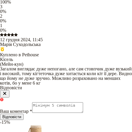
100
%
3
0
%
2
0
%
1
0
%
12 грудня 2024, 11:45
Марія Суходольська
Куплено в Pethouse
Кісель
(
Мейн-кун
)
Загалом виглядає дуже непогано, але сам стовпчик дуже вузький
і високий, тому кігтеточка дуже хитається коли кіт її дере. Видно
що йому не дуже зручно. Можливо розраховано на менших
котів, бо у мене 6 кг
Відповісти
Ваш коментар
*
Відповісти
-15%