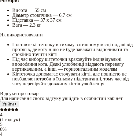
Розміри:
Висота — 55 см
Діаметр стовпчика — 6,7 см
Підставка — 37 х 37 см
Вага — 2,3 кг
Як використовувати
Поставте кігтеточку в тихому затишному місці подалі від
протягів, де коту ніщо не буде заважати відпочивати та
спокійно точити кігті
Під час вибору кігтеточки враховуйте індивідуальні
вподобання кота. Деякі улюбленці віддають перевагу
вертикальним, а інші — горизонтальним моделям
Кігтеточка допомагає сточувати кігті, але повністю не
позбавляє потреби в їхньому підстриганні, тому час від
часу перевіряйте довжину кігтів улюбленця
Відгуки про товар
Для написання свого відгуку увійдіть в особистий кабінет
Увійти
4
(
1
відгук
)
5
0
%
4