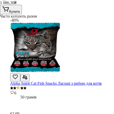
1 086,30
₴
Купити
Часто купують разом
-40%
Alpha Spirit Cat Fish Snacks Ласощі з рибою для котів
6
50 грамів
62,00