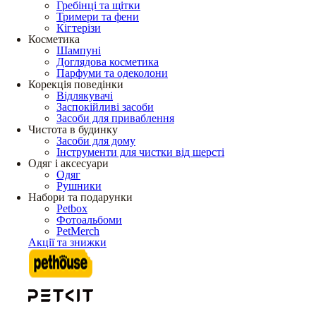
Гребінці та щітки
Тримери та фени
Кігтерізи
Косметика
Шампуні
Доглядова косметика
Парфуми та одеколони
Корекція поведінки
Відлякувачі
Заспокійливі засоби
Засоби для приваблення
Чистота в будинку
Засоби для дому
Інструменти для чистки від шерсті
Одяг і аксесуари
Одяг
Рушники
Набори та подарунки
Petbox
Фотоальбоми
PetMerch
Акції та знижки