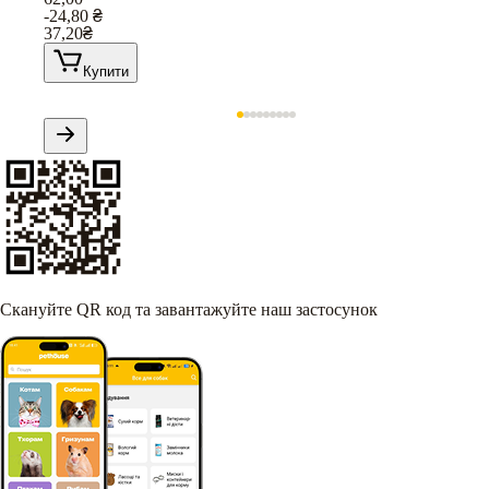
-24,80
₴
37,20
₴
Купити
Скануйте QR код та завантажуйте наш застосунок