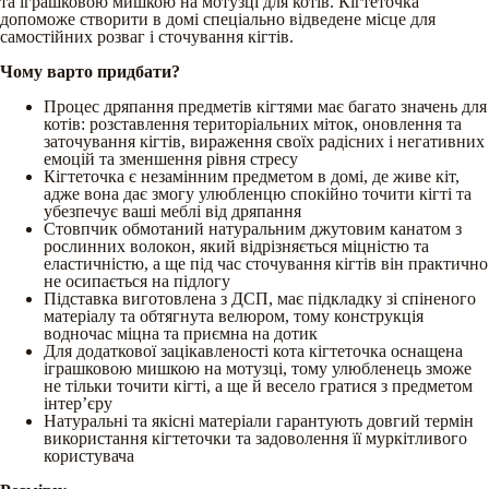
та іграшковою мишкою на мотузці для котів. Кігтеточка
допоможе створити в домі спеціально відведене місце для
самостійних розваг і сточування кігтів.
Чому варто придбати?
Процес дряпання предметів кігтями має багато значень для
котів: розставлення територіальних міток, оновлення та
заточування кігтів, вираження своїх радісних і негативних
емоцій та зменшення рівня стресу
Кігтеточка є незамінним предметом в домі, де живе кіт,
адже вона дає змогу улюбленцю спокійно точити кігті та
убезпечує ваші меблі від дряпання
Стовпчик обмотаний натуральним джутовим канатом з
рослинних волокон, який відрізняється міцністю та
еластичністю, а ще під час сточування кігтів він практично
не осипається на підлогу
Підставка виготовлена з ДСП, має підкладку зі спіненого
матеріалу та обтягнута велюром, тому конструкція
водночас міцна та приємна на дотик
Для додаткової зацікавленості кота кігтеточка оснащена
іграшковою мишкою на мотузці, тому улюбленець зможе
не тільки точити кігті, а ще й весело гратися з предметом
інтер’єру
Натуральні та якісні матеріали гарантують довгий термін
використання кігтеточки та задоволення її муркітливого
користувача