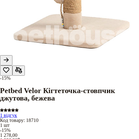
-15%
Petbed Velor Кігтеточка-стовпчик
джутова, бежева
1 відгук
Код товару
:
18710
1 шт
-15%
1 278,00