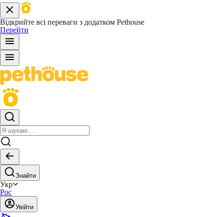
Відкрийте всі переваги з додатком Pethouse
Перейти
Знайти
Укр
Рос
Увійти