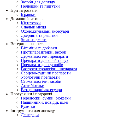
Засоби для догляду
Пелюшки та підгузки
Ігри та розваги
Іграшки
Домашній затишок
Кігтеточки
Спальні місця
Охолоджувальні аксесуари
Дверцята та решітки
Smart-гаджети
Ветеринарна аптека
Вітаміни та добавки
Протипаразитарні засоби
Дерматологічні препарати
Препарати для очей та вух
Препарати для суглобів
Гастроентерологічні препарати
Серцево-судинні препарати
Урологічні препарати
Стоматологічні засоби
Антибіотики
Ветеринарні аксесуари
Прогулянки і подорожі
Переноски, сумки, рюкзаки
Нашийники, повідці, шлеї
Рулетки
Інструменти для догляду
Дешедери