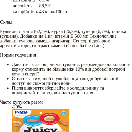
вологість
86,5%
калорійність
43 ккал/100гр
Склад
Бульйон з тунця (62,5%), курка (26,8%), тунець (6,7%), тапіока
(сушена). Добавки на 1 кг: вітамін Е 560 мг. Технологічні
добавки: гуарова камедь, агар-агар. Сенсорні добавки:
ароматизатори, екстракт камелії (Camellia thea Link).
Норми годування
Давайте як ласощі чи частування: рекомендована кількість
корму становить не більше ніж 10% від добової потреби
кота в енергії
Стежте за тим, щоб в улюбленця завжди був вільний
доступ до свіжої питної води
Після відкриття зберігайте в холодильнику та
використайте впродовж наступного дня
Часто купують разом
-20%