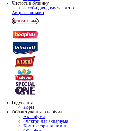
Чистота в будинку
Засоби для дому та клітки
Акції та знижки
Годування
Корм
Облаштування акваріума
Акваріуми
Фільтри для акваріума
Компресори та помпи
Обігрівачі