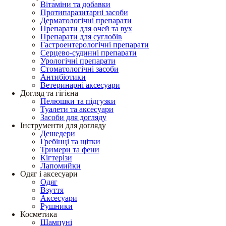
Вітаміни та добавки
Протипаразитарні засоби
Дерматологічні препарати
Препарати для очей та вух
Препарати для суглобів
Гастроентерологічні препарати
Серцево-судинні препарати
Урологічні препарати
Стоматологічні засоби
Антибіотики
Ветеринарні аксесуари
Догляд та гігієна
Пелюшки та підгузки
Туалети та аксесуари
Засоби для догляду
Інструменти для догляду
Дешедери
Гребінці та щітки
Тримери та фени
Кігтерізи
Лапомийки
Одяг і аксесуари
Одяг
Взуття
Аксесуари
Рушники
Косметика
Шампуні