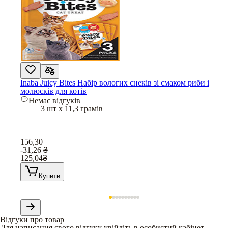
Inaba Juicy Bites Набір вологих снеків зі смаком риби і
молюсків для котів
Немає відгуків
3 шт х 11,3 грамів
156,30
-31,26
₴
125,04
₴
Купити
Відгуки про товар
Для написання свого відгуку увійдіть в особистий кабінет