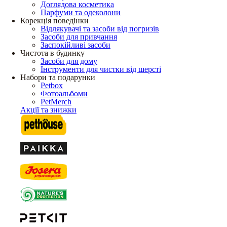
Доглядова косметика
Парфуми та одеколони
Корекція поведінки
Відлякувачі та засоби від погризів
Засоби для привчання
Заспокійливі засоби
Чистота в будинку
Засоби для дому
Інструменти для чистки від шерсті
Набори та подарунки
Petbox
Фотоальбоми
PetMerch
Акції та знижки