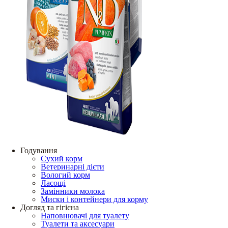
Годування
Сухий корм
Ветеринарні дієти
Вологий корм
Ласощі
Замінники молока
Миски і контейнери для корму
Догляд та гігієна
Наповнювачі для туалету
Туалети та аксесуари