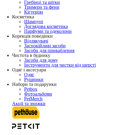
Гребінці та щітки
Тримери та фени
Кігтерізи
Косметика
Шампуні
Доглядова косметика
Парфуми та одеколони
Корекція поведінки
Відлякувачі
Заспокійливі засоби
Засоби для приваблення
Чистота в будинку
Засоби для дому
Інструменти для чистки від шерсті
Одяг і аксесуари
Одяг
Рушники
Набори та подарунки
Petbox
Фотоальбоми
PetMerch
Акції та знижки