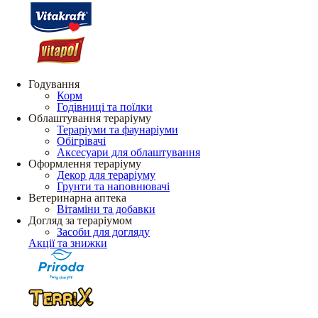
Годування
Корм
Годівниці та поїлки
Облаштування тераріуму
Тераріуми та фаунаріуми
Обігрівачі
Аксесуари для облаштування
Оформлення тераріуму
Декор для тераріуму
Грунти та наповнювачі
Ветеринарна аптека
Вітаміни та добавки
Догляд за тераріумом
Засоби для догляду
Акції та знижки