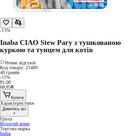
-15%
Inaba CIAO Stew Рагу з тушкованою
куркою та тунцем для котів
Немає відгуків
Код товару
:
21489
40 грамів
-15%
81,00
68,85
₴
Купити
Характеристики
Дивитись всі
Група
Вологий корм
Торгова марка
Inaba