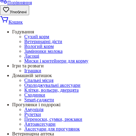
Порівняння
Улюблені
Кошик
Годування
Сухий корм
Ветеринарні дієти
Вологий корм
Замінники молока
Ласощі
Миски і контейнери для корму
Ігри та розваги
Іграшки
Домашній затишок
Спальні місця
Охолоджувальні аксесуари
Клітки, вольєри, дверцята
Сходинки
Smart-гаджети
Прогулянки і подорожі
Амуніція
Рулетки
Переноски, сумки, рюкзаки
Автоаксесуари
Аксесуари для прогулянок
Ветеринарна аптека