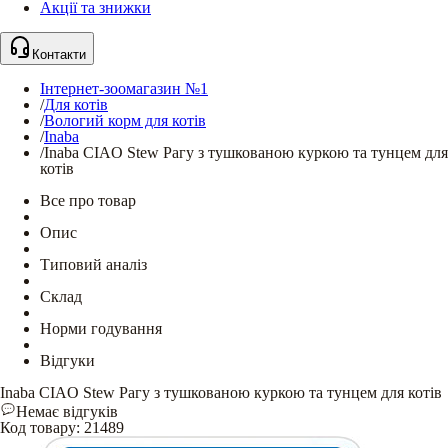
Акції та знижки
Контакти
Інтернет-зоомагазин №1
/
Для котів
/
Вологий корм для котів
/
Inaba
/
Inaba CIAO Stew Рагу з тушкованою куркою та тунцем для
котів
Все про товар
Опис
Типовий аналіз
Склад
Норми годування
Відгуки
Inaba CIAO Stew Рагу з тушкованою куркою та тунцем для котів
Немає відгуків
Код товару
:
21489