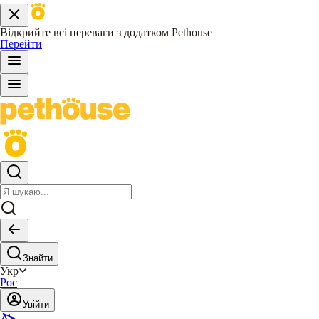
Відкрийте всі переваги з додатком Pethouse
Перейти
Знайти
Укр
Рос
Увійти