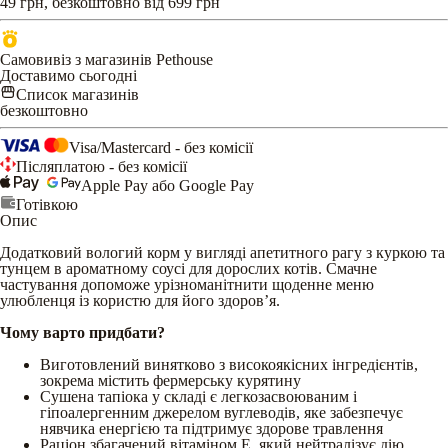
49 грн, безкоштовно від 699 грн
Самовивіз з магазинів Pethouse
Доставимо сьогодні
Список магазинів
безкоштовно
Visa/Mastercard - без комісії
Післяплатою - без комісії
Apple Pay або Google Pay
Готівкою
Опис
Додатковий вологий корм у вигляді апетитного рагу з куркою та
тунцем в ароматному соусі для дорослих котів. Смачне
частування допоможе урізноманітнити щоденне меню
улюбленця із користю для його здоров’я.
Чому варто придбати?
Виготовлений винятково з високоякісних інгредієнтів,
зокрема містить фермерську курятину
Сушена тапіока у складі є легкозасвоюваним і
гіпоалергенним джерелом вуглеводів, яке забезпечує
нявчика енергією та підтримує здорове травлення
Раціон збагачений вітаміном E, який нейтралізує дію