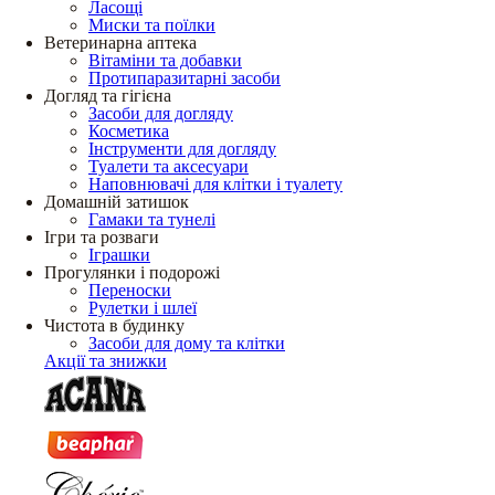
Ласощі
Миски та поїлки
Ветеринарна аптека
Вітаміни та добавки
Протипаразитарні засоби
Догляд та гігієна
Засоби для догляду
Косметика
Інструменти для догляду
Туалети та аксесуари
Наповнювачі для клітки і туалету
Домашній затишок
Гамаки та тунелі
Ігри та розваги
Іграшки
Прогулянки і подорожі
Переноски
Рулетки і шлеї
Чистота в будинку
Засоби для дому та клітки
Акції та знижки