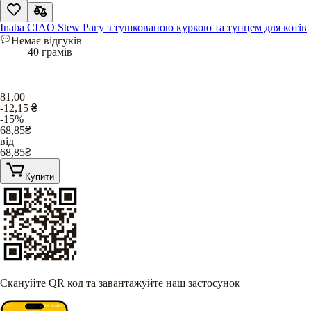
Inaba CIAO Stew Рагу з тушкованою куркою та тунцем для котів
Немає відгуків
40 грамів
81,00
-12,15
₴
-15%
68,85
₴
від
68,85
₴
Купити
Скануйте QR код та завантажуйте наш застосунок