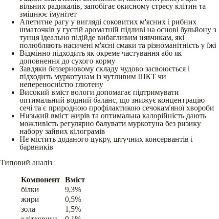
вільних радикалів, запобігає окисному стресу клітин та
зміцнює імунітет
Апетитне рагу у вигляді соковитих м'ясних і рибних
шматочків у густій ароматній підливі на основі бульйону з
тунця ідеально підійде вибагливим нявчикам, які
полюбляють насичені м'ясні смаки та різноманітність у їжі
Відмінно підходить як окреме частування або як
доповнення до сухого корму
Завдяки беззерновому складу чудово засвоюється і
підходить муркотунам із чутливим ШКТ чи
непереносністю глютену
Високий вміст вологи допомагає підтримувати
оптимальний водний баланс, що знижує концентрацію
сечі та є природною профілактикою сечокам'яної хвороби
Низький вміст жирів та оптимальна калорійність дають
можливість регулярно балувати муркотуна без ризику
набору зайвих кілограмів
Не містить доданого цукру, штучних консервантів і
барвників
Типовий аналіз
Компонент
Вміст
білки
9,3%
жири
0,5%
зола
1,5%
клітковина
0,1%