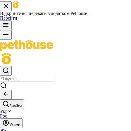
Відкрийте всі переваги з додатком Pethouse
Перейти
Знайти
Укр
Рос
Увійти