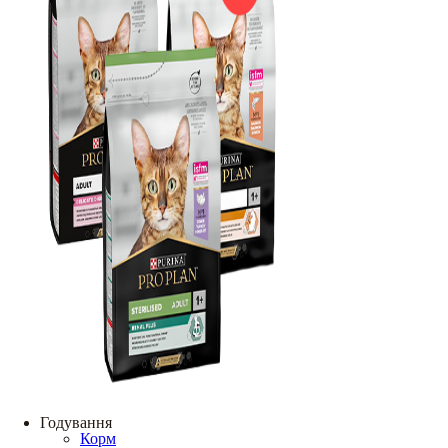
Годування
Корм