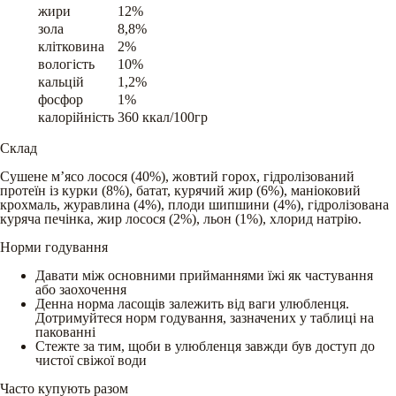
жири
12%
зола
8,8%
клітковина
2%
вологість
10%
кальцій
1,2%
фосфор
1%
калорійність
360 ккал/100гр
Склад
Сушене м’ясо лосося (40%), жовтий горох, гідролізований
протеїн із курки (8%), батат, курячий жир (6%), маніоковий
крохмаль, журавлина (4%), плоди шипшини (4%), гідролізована
куряча печінка, жир лосося (2%), льон (1%), хлорид натрію.
Норми годування
Давати між основними прийманнями їжі як частування
або заохочення
Денна норма ласощів залежить від ваги улюбленця.
Дотримуйтеся норм годування, зазначених у таблиці на
пакованні
Стежте за тим, щоби в улюбленця завжди був доступ до
чистої свіжої води
Часто купують разом