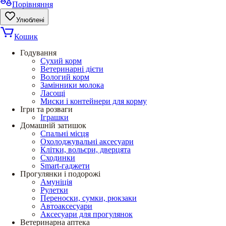
Порівняння
Улюблені
Кошик
Годування
Сухий корм
Ветеринарні дієти
Вологий корм
Замінники молока
Ласощі
Миски і контейнери для корму
Ігри та розваги
Іграшки
Домашній затишок
Спальні місця
Охолоджувальні аксесуари
Клітки, вольєри, дверцята
Сходинки
Smart-гаджети
Прогулянки і подорожі
Амуніція
Рулетки
Переноски, сумки, рюкзаки
Автоаксесуари
Аксесуари для прогулянок
Ветеринарна аптека