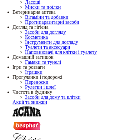
Ласощі
Миски та поїлки
Ветеринарна аптека
Вітаміни та добавки
Протипаразитарні засоби
Догляд та гігієна
Засоби для догляду
Косметика
Інструменти для догляду
Туалети та аксесуари
Наповнювачі для клітки і туалету
Домашній затишок
Гамаки та тунелі
Ігри та розваги
Іграшки
Прогулянки і подорожі
Переноски
Рулетки і шлеї
Чистота в будинку
Засоби для дому та клітки
Акції та знижки