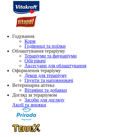
Годування
Корм
Годівниці та поїлки
Облаштування тераріуму
Тераріуми та фаунаріуми
Обігрівачі
Аксесуари для облаштування
Оформлення тераріуму
Декор для тераріуму
Грунти та наповнювачі
Ветеринарна аптека
Вітаміни та добавки
Догляд за тераріумом
Засоби для догляду
Акції та знижки