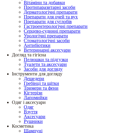
Вітаміни та добавки
Протипаразитарні засоби
Дерматологічні препарати
Препарати для очей та вух
Препарати для суглобів
Гастроентерологічні препарати
Серцево-судинні препарати
Урологічні препарати
Стоматологічні засоби
Антибіотики
Ветеринарні аксесуари
Догляд та гігієна
Пелюшки та підгузки
Туалети та аксесуари
Засоби для догляду
Інструменти для догляду
Дешедери
Гребінці та щітки
Тримери та фени
Кігтерізи
Лапомийки
Одяг і аксесуари
Одяг
Взуття
Аксесуари
Рушники
Косметика
Шампуні