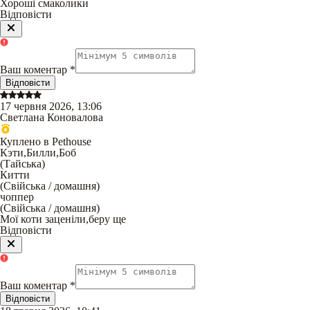
Хороші смаколики
Відповісти
Ваш коментар
*
Відповісти
17 червня 2026, 13:06
Светлана Коновалова
Куплено в Pethouse
Кэти,Билли,Боб
(
Тайська
)
Китти
(
Свійська / домашня
)
чоппер
(
Свійська / домашня
)
Мої коти заценіли,беру ще
Відповісти
Ваш коментар
*
Відповісти