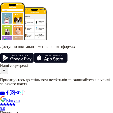
Доступно для завантаження на платформах
Наші соцмережі
Приєднуйтесь до спільноти петбатьків та залишайтеся на хвилі
звірячого щастя!
Відгуки
5.0
Покупцям