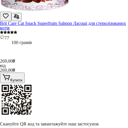
Brit Care Cat Snack Superfruits Salmon Ласощі для стерилізованих
котів
77
100 грамів
269,00
₴
від
269,00
₴
Купити
Скануйте QR код та завантажуйте наш застосунок