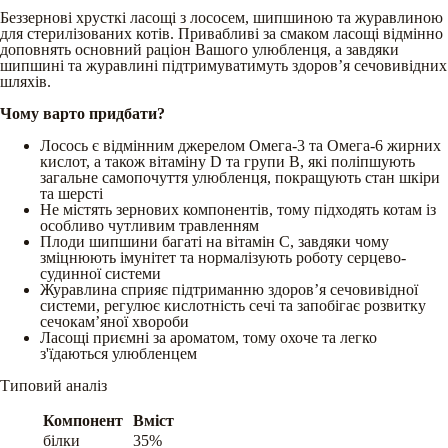
Беззернові хрусткі ласощі з лососем, шипшиною та журавлиною
для стерилізованих котів. Привабливі за смаком ласощі відмінно
доповнять основний раціон Вашого улюбленця, а завдяки
шипшині та журавлині підтримуватимуть здоров’я сечовивідних
шляхів.
Чому варто придбати?
Лосось є відмінним джерелом Омега-3 та Омега-6 жирних
кислот, а також вітаміну D та групи В, які поліпшують
загальне самопочуття улюбленця, покращують стан шкіри
та шерсті
Не містять зернових компонентів, тому підходять котам із
особливо чутливим травленням
Плоди шипшини багаті на вітамін С, завдяки чому
зміцнюють імунітет та нормалізують роботу серцево-
судинної системи
Журавлина сприяє підтриманню здоров’я сечовивідної
системи, регулює кислотність сечі та запобігає розвитку
сечокам’яної хвороби
Ласощі приємні за ароматом, тому охоче та легко
з'їдаються улюбленцем
Типовий аналіз
Компонент
Вміст
білки
35%