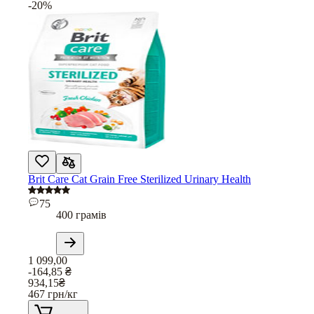
-20%
Brit Care Cat Grain Free Sterilized Urinary Health
75
400 грамів
1 099,00
-164,85
₴
934,15
₴
467
грн/кг