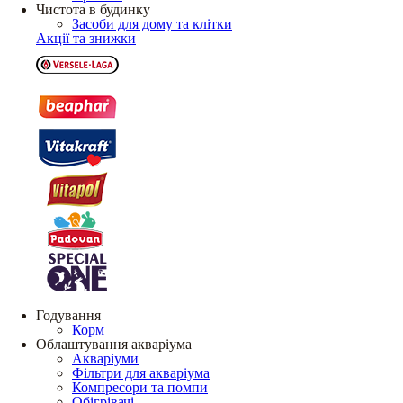
Чистота в будинку
Засоби для дому та клітки
Акції та знижки
Годування
Корм
Облаштування акваріума
Акваріуми
Фільтри для акваріума
Компресори та помпи
Обігрівачі