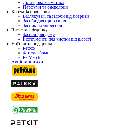
Доглядова косметика
Парфуми та одеколони
Корекція поведінки
Відлякувачі та засоби від погризів
Засоби для привчання
Заспокійливі засоби
Чистота в будинку
Засоби для дому
Інструменти для чистки від шерсті
Набори та подарунки
Petbox
Фотоальбоми
PetMerch
Акції та знижки