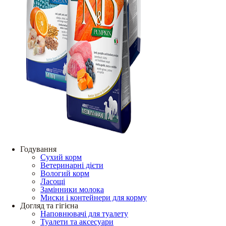
Годування
Сухий корм
Ветеринарні дієти
Вологий корм
Ласощі
Замінники молока
Миски і контейнери для корму
Догляд та гігієна
Наповнювачі для туалету
Туалети та аксесуари