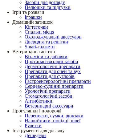
Засоби для догляду
Пелюшки та підгузки
Ігри та розваги
Іграшки
Домашній затишок
Кігтеточки
Спальні місця
Охолоджувальні аксесуари
Дверцята та решітки
Smart-гаджети
Ветеринарна аптека
Вітаміни та добавки
Протипаразитарні засоби
Дерматологічні препарати
Препарати для очей та вух
Препарати для суглобів
Гастроентерологічні препарати
Серцево-судинні препарати
Урологічні препарати
Стоматологічні засоби
Антибіотики
Ветеринарні аксесуари
Прогулянки і подорожі
Переноски, сумки, рюкзаки
Нашийники, повідці, шлеї
Рулетки
Інструменти для догляду
Дешедери