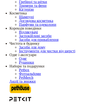
Гребінці та щітки
Тримери та фени
Кігтерізи
Косметика
Шампуні
Доглядова косметика
Парфуми та одеколони
Корекція поведінки
Відлякувачі
Заспокійливі засоби
Засоби для приваблення
Чистота в будинку
Засоби для дому
Інструменти для чистки від шерсті
Одяг і аксесуари
Одяг
Рушники
Набори та подарунки
Petbox
Фотоальбоми
PetMerch
Акції та знижки