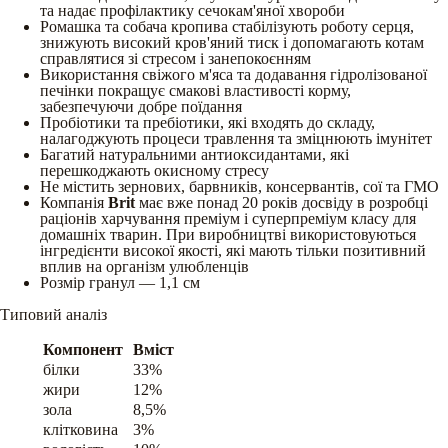
та надає профілактику сечокам'яної хвороби
Ромашка та собача кропива стабілізують роботу серця,
знижують високий кров'яний тиск і допомагають котам
справлятися зі стресом і занепокоєнням
Використання свіжого м'яса та додавання гідролізованої
печінки покращує смакові властивості корму,
забезпечуючи добре поїдання
Пробіотики та пребіотики, які входять до складу,
налагоджують процеси травлення та зміцнюють імунітет
Багатий натуральними антиоксидантами, які
перешкоджають окисному стресу
Не містить зернових, барвників, консервантів, сої та ГМО
Компанія
Brit
має вже понад 20 років досвіду в розробці
раціонів харчування преміум і суперпреміум класу для
домашніх тварин. При виробництві використовуються
інгредієнти високої якості, які мають тільки позитивний
вплив на організм улюбленців
Розмір гранул — 1,1 см
Типовий аналіз
Компонент
Вміст
білки
33%
жири
12%
зола
8,5%
клітковина
3%