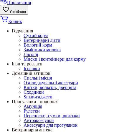
Порівняння
Улюблені
Кошик
Годування
Сухий корм
Ветеринарні дієти
Вологий корм
Замінники молока
Ласощі
Миски і контейнери для корму
Ігри та розваги
Іграшки
Домашній затишок
Спальні місця
Охолоджувальні аксесуари
Клітки, вольєри, дверцята
Сходинки
Smart-гаджети
Прогулянки і подорожі
Амуніція
Рулетки
Переноски, сумки, рюкзаки
Автоаксесуари
Аксесуари для прогулянок
Ветеринарна аптека