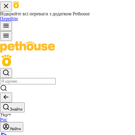
Відкрийте всі переваги з додатком Pethouse
Перейти
Знайти
Укр
Рос
Увійти