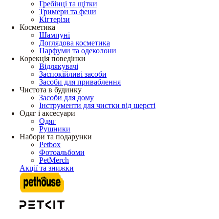
Гребінці та щітки
Тримери та фени
Кігтерізи
Косметика
Шампуні
Доглядова косметика
Парфуми та одеколони
Корекція поведінки
Відлякувачі
Заспокійливі засоби
Засоби для приваблення
Чистота в будинку
Засоби для дому
Інструменти для чистки від шерсті
Одяг і аксесуари
Одяг
Рушники
Набори та подарунки
Petbox
Фотоальбоми
PetMerch
Акції та знижки