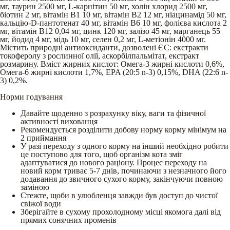
мг, таурин 2500 мг, L-карнітин 50 мг, холін хлорид 2500 мг,
біотин 2 мг, вітамін B1 10 мг, вітамін B2 12 мг, ніацинамід 50 мг,
кальцію-D-пантотенат 40 мг, вітамін B6 10 мг, фолієва кислота 2
мг, вітамін B12 0,04 мг, цинк 120 мг, залізо 45 мг, марганець 55
мг, йодид 4 мг, мідь 10 мг, селен 0,2 мг, L-метіонін 4000 мг.
Містить природні антиоксиданти, дозволені ЄС: екстракти
токоферолу з рослинної олії, аскорбілпальмітат, екстракт
розмарину. Вміст жирних кислот: Омега-3 жирні кислоти 0,6%,
Омега-6 жирні кислоти 1,7%, EPA (20:5 n-3) 0,15%, DHA (22:6 n-
3) 0,2%.
Норми годування
Давайте щоденно з розрахунку віку, ваги та фізичної
активності вихованця
Рекомендується розділити добову норму корму мінімум на
2 приймання
У разі переходу з одного корму на інший необхідно робити
це поступово для того, щоб організм кота зміг
адаптуватися до нового раціону. Процес переходу на
новий корм триває 5-7 днів, починаючи з незначного його
додавання до звичного сухого корму, закінчуючи повною
заміною
Стежте, щоби в улюбленця завжди був доступ до чистої
свіжої води
Зберігайте в сухому прохолодному місці якомога далі від
прямих сонячних променів