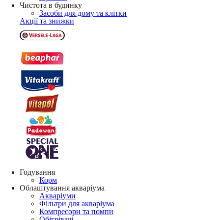
Чистота в будинку
Засоби для дому та клітки
Акції та знижки
Годування
Корм
Облаштування акваріума
Акваріуми
Фільтри для акваріума
Компресори та помпи
Обігрівачі