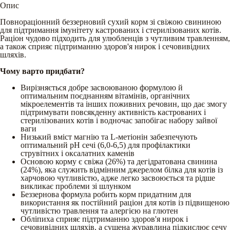
Опис
Повнораціонний беззерновий сухий корм зі свіжою свининою
для підтримання імунітету кастрованих і стерилізованих котів.
Раціон чудово підходить для улюбленців з чутливим травленням,
а також сприяє підтриманню здоров'я нирок і сечовивідних
шляхів.
Чому варто придбати?
Вирізняється добре засвоюваною формулою й
оптимальним поєднанням вітамінів, органічних
мікроелементів та інших поживних речовин, що дає змогу
підтримувати повсякденну активність кастрованих і
стерилізованих котів і водночас запобігає набору зайвої
ваги
Низький вміст магнію та L-метіонін забезпечують
оптимальний рН сечі (6,0-6,5) для профілактики
струвітних і оксалатних каменів
Основою корму є свіжа (26%) та дегідратована свинина
(24%), яка служить відмінним джерелом білка для котів із
харчовою чутливістю, адже легко засвоюється та рідше
викликає проблеми зі шлунком
Беззернова формула робить корм придатним для
використання як постійний раціон для котів із підвищеною
чутливістю травлення та алергією на глютен
Обліпиха сприяє підтриманню здоров'я нирок і
сечовивідних шляхів, а сушена журавлина підкислює сечу