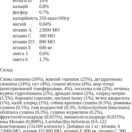
вологість
10%
кальцій
0,8%
фосфор
0,7%
калорійність
359 ккал/100гр
магній
0,04%
вітамін A
23000 МО
вітамін C
300 МО
вітамін D3
800 МО
вітамін E
600 мг
омега 3
0,6%
омега 6
1,7%
Склад
Свіжа свинина (26%), жовтий горошок (25%), дегідратована
свинина (24%), нут (4%), сушені яблука (4%), жир птиці
(консервований токоферолами, 4%), лососева олія (2%), печінка
куряча гідролізована (2%), дріжджі пивні (2%), хлорид натрію
(1,5%), борошно горохове, насіння льону (1%), яєчна шкаралупа
(1%), калій хлорид (1%), собача кропива сушена (0,5%), ромашка
сушена (0,5%), олія водоростей (0,3%, Schizochytrium limacinum),
обліпиха сушена (0,3%), сушена журавлина (0,2%),
фруктоолігосахариди (0,015%), мананолігосахариди (0,015%),
юка Мохаве (0,008%), Lactobacillus helveticus HA-122
інактивовані (15x109 клітин/кг). Добавки на 1 кг: вітамін А
23000 МО, вітамін D3 800 МО, вітамін Е 600 мг, вітамін С 300