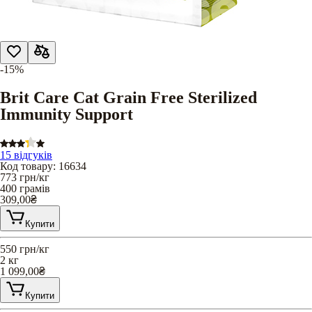
-15%
Brit Care Cat Grain Free Sterilized
Immunity Support
15 відгуків
Код товару
:
16634
773
грн/кг
400 грамів
309,00
₴
Купити
550
грн/кг
2 кг
1 099,00
₴
Купити