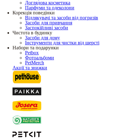
Доглядова косметика
Парфуми та одеколони
Корекція поведінки
Відлякувачі та засоби від погризів
Засоби для привчання
Заспокійливі засоби
Чистота в будинку
Засоби для дому
Інструменти для чистки від шерсті
Набори та подарунки
Petbox
Фотоальбоми
PetMerch
Акції та знижки