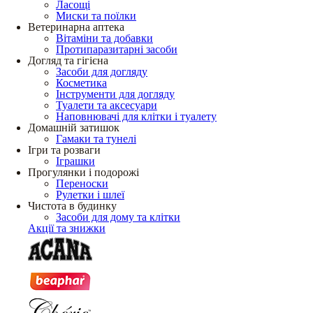
Ласощі
Миски та поїлки
Ветеринарна аптека
Вітаміни та добавки
Протипаразитарні засоби
Догляд та гігієна
Засоби для догляду
Косметика
Інструменти для догляду
Туалети та аксесуари
Наповнювачі для клітки і туалету
Домашній затишок
Гамаки та тунелі
Ігри та розваги
Іграшки
Прогулянки і подорожі
Переноски
Рулетки і шлеї
Чистота в будинку
Засоби для дому та клітки
Акції та знижки