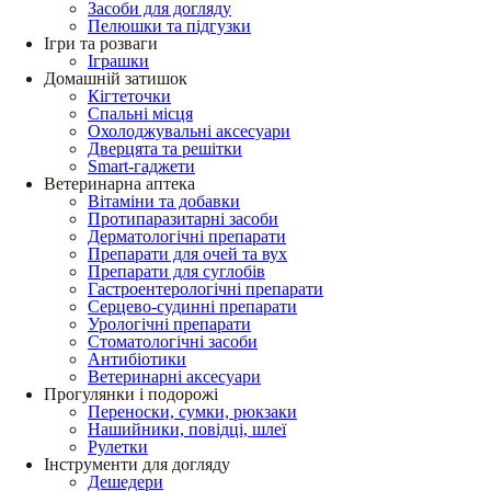
Засоби для догляду
Пелюшки та підгузки
Ігри та розваги
Іграшки
Домашній затишок
Кігтеточки
Спальні місця
Охолоджувальні аксесуари
Дверцята та решітки
Smart-гаджети
Ветеринарна аптека
Вітаміни та добавки
Протипаразитарні засоби
Дерматологічні препарати
Препарати для очей та вух
Препарати для суглобів
Гастроентерологічні препарати
Серцево-судинні препарати
Урологічні препарати
Стоматологічні засоби
Антибіотики
Ветеринарні аксесуари
Прогулянки і подорожі
Переноски, сумки, рюкзаки
Нашийники, повідці, шлеї
Рулетки
Інструменти для догляду
Дешедери