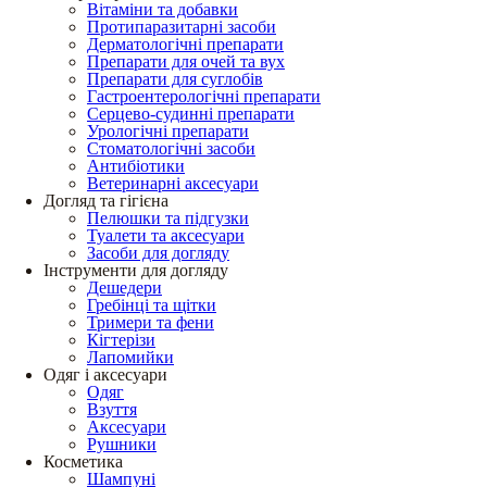
Вітаміни та добавки
Протипаразитарні засоби
Дерматологічні препарати
Препарати для очей та вух
Препарати для суглобів
Гастроентерологічні препарати
Серцево-судинні препарати
Урологічні препарати
Стоматологічні засоби
Антибіотики
Ветеринарні аксесуари
Догляд та гігієна
Пелюшки та підгузки
Туалети та аксесуари
Засоби для догляду
Інструменти для догляду
Дешедери
Гребінці та щітки
Тримери та фени
Кігтерізи
Лапомийки
Одяг і аксесуари
Одяг
Взуття
Аксесуари
Рушники
Косметика
Шампуні