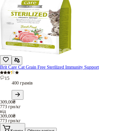
Brit Care Cat Grain Free Sterilized Immunity Support
15
400 грамів
309,00
₴
773
грн/кг
від
309,00
₴
773
грн/кг
Купити
Обрати варіант