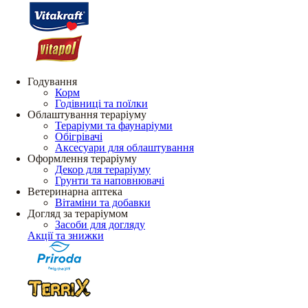
Годування
Корм
Годівниці та поїлки
Облаштування тераріуму
Тераріуми та фаунаріуми
Обігрівачі
Аксесуари для облаштування
Оформлення тераріуму
Декор для тераріуму
Грунти та наповнювачі
Ветеринарна аптека
Вітаміни та добавки
Догляд за тераріумом
Засоби для догляду
Акції та знижки