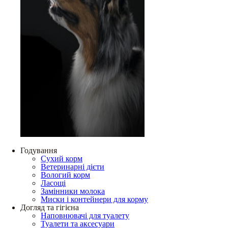
Годування
Сухий корм
Ветеринарні дієти
Вологий корм
Ласощі
Замінники молока
Миски і контейнери для корму
Догляд та гігієна
Наповнювачі для туалету
Туалети та аксесуари