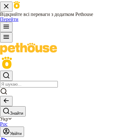
Відкрийте всі переваги з додатком Pethouse
Перейти
Знайти
Укр
Рос
Увійти