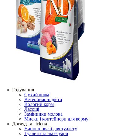
Годування
Сухий корм
Ветеринарні дієти
Вологий корм
Ласощі
Замінники молока
Миски і контейнери для корму
Догляд та гігієна
Наповнювачі для туалету
Туалети та аксесуари