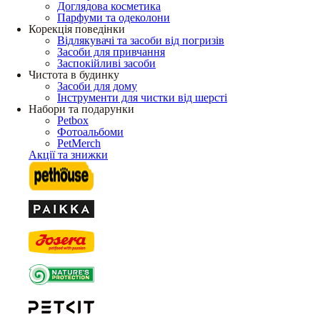
Доглядова косметика
Парфуми та одеколони
Корекція поведінки
Відлякувачі та засоби від погризів
Засоби для привчання
Заспокійливі засоби
Чистота в будинку
Засоби для дому
Інструменти для чистки від шерсті
Набори та подарунки
Petbox
Фотоальбоми
PetMerch
Акції та знижки