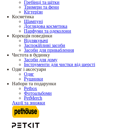
Гребінці та щітки
Тримери та фени
Кігтерізи
Косметика
Шампуні
Доглядова косметика
Парфуми та одеколони
Корекція поведінки
Відлякувачі
Заспокійливі засоби
Засоби для приваблення
Чистота в будинку
Засоби для дому
Інструменти для чистки від шерсті
Одяг і аксесуари
Одяг
Рушники
Набори та подарунки
Petbox
Фотоальбоми
PetMerch
Акції та знижки