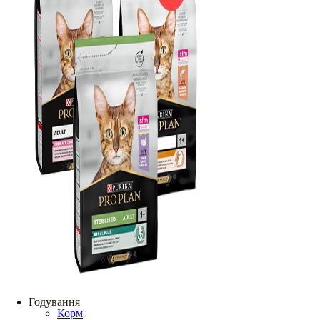
Годування
Корм