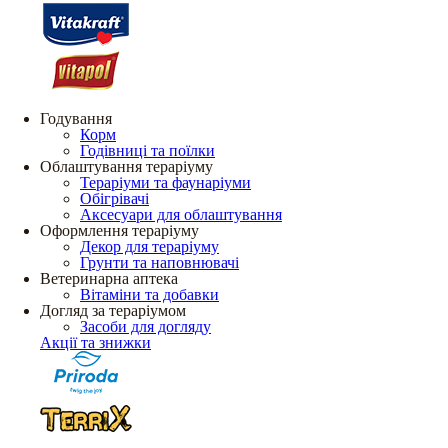
Годування
Корм
Годівниці та поїлки
Облаштування тераріуму
Тераріуми та фаунаріуми
Обігрівачі
Аксесуари для облаштування
Оформлення тераріуму
Декор для тераріуму
Грунти та наповнювачі
Ветеринарна аптека
Вітаміни та добавки
Догляд за тераріумом
Засоби для догляду
Акції та знижки