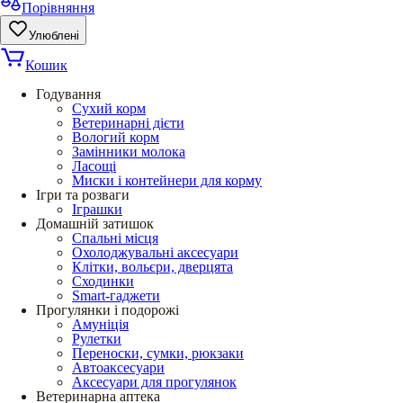
Порівняння
Улюблені
Кошик
Годування
Сухий корм
Ветеринарні дієти
Вологий корм
Замінники молока
Ласощі
Миски і контейнери для корму
Ігри та розваги
Іграшки
Домашній затишок
Спальні місця
Охолоджувальні аксесуари
Клітки, вольєри, дверцята
Сходинки
Smart-гаджети
Прогулянки і подорожі
Амуніція
Рулетки
Переноски, сумки, рюкзаки
Автоаксесуари
Аксесуари для прогулянок
Ветеринарна аптека