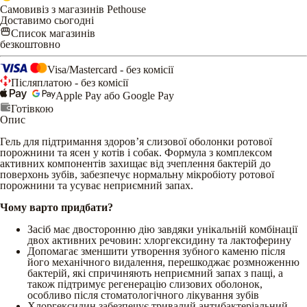
Самовивіз з магазинів Pethouse
Доставимо сьогодні
Список магазинів
безкоштовно
Visa/Mastercard - без комісії
Післяплатою - без комісії
Apple Pay або Google Pay
Готівкою
Опис
Гель для підтримання здоров’я слизової оболонки ротової
порожнини та ясен у котів і собак. Формула з комплексом
активних компонентів захищає від зчеплення бактерій до
поверхонь зубів, забезпечує нормальну мікробіоту ротової
порожнини та усуває неприємний запах.
Чому варто придбати?
Засіб має двосторонню дію завдяки унікальній комбінації
двох активних речовин: хлоргексидину та лактоферину
Допомагає зменшити утворення зубного каменю після
його механічного видалення, перешкоджає розмноженню
бактерій, які спричиняють неприємний запах з пащі, а
також підтримує регенерацію слизових оболонок,
особливо після стоматологічного лікування зубів
Хлоргексидин забезпечує тривалий антибактеріальний