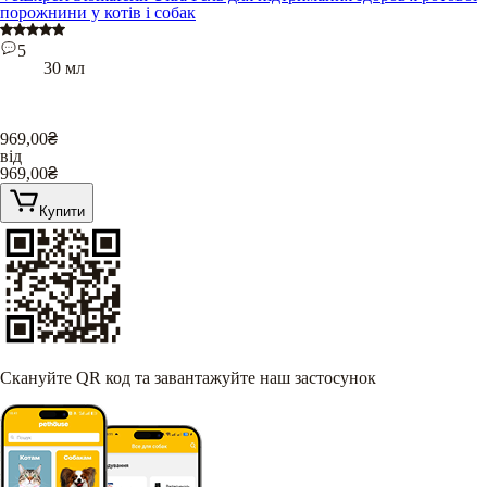
порожнини у котів і собак
5
30 мл
969,00
₴
від
969,00
₴
Купити
Скануйте QR код та завантажуйте наш застосунок