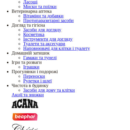
Ласощі
Миски та поїлки
Ветеринарна аптека
Вітаміни та добавки
Протипаразитарні засоби
Догляд та гігієна
Засоби для догляду
Косметика
Інструменти для догляду
Туалети та аксесуари
Наповнювачі для клітки і туалету
Домашній затишок
Гамаки та тунелі
Ігри та розваги
Іграшки
Прогулянки і подорожі
Переноски
Рулетки і шлеї
Чистота в будинку
Засоби для дому та клітки
Акції та знижки