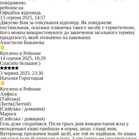
повідомимо.
pethouse.ua
Офіційна відповідь
13 серпня 2025, 14:57
Дякуємо Вам за очікування відповіді. Як повідомляє
постачальник, оскільки пляшечка такого засобу є герметичною,
його можна використовувати до закінчення загального терміну
придатності, який позначено на пакованні.
Анастасия Быканова
Куплено в Pethouse
14 серпня 2025, 18:29
Спасибо большое:)
3 червня 2025, 23:30
Наталия Горогоцкая
Куплено в Pethouse
Анфиса
(
Тайська
)
Лютік(Лютий)
(
Свійська / домашня
)
Марися
(
Свійська / домашня
)
Гель дуже сподобався. Після трьох днів використання ясна у
молоденької кішкі прийшли в норму, запах з пащі зник.
Ветеринар призначив іншій засіб, але той не підійшов, бо кішка
лякалася коли їй пшикали в рота. З цім такого не спостерігалося.