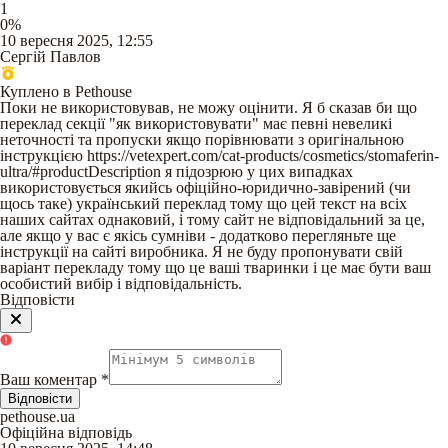
1
0
%
10 вересня 2025, 12:55
Сергій Павлов
Куплено в Pethouse
Поки не використовував, не можу оцінити. Я б сказав би що
переклад секції "як використовувати" має певні невеликі
неточності та пропуски якщо порівнювати з оригінальною
інструкцією https://vetexpert.com/cat-products/cosmetics/stomaferin-
ultra/#productDescription я підозрюю у цих випадках
використовується якийсь офіційно-юридично-завірений (чи
щось таке) український переклад тому що цей текст на всіх
наших сайтах однаковий, і тому сайт не відповідальний за це,
але якщо у вас є якісь сумніви - додатково перегляньте ще
інструкції на сайті виробника. Я не буду пропонувати свій
варіант перекладу тому що це ваші тваринки і це має бути ваш
особистий вибір і відповідальність.
Відповісти
Ваш коментар
*
Відповісти
pethouse.ua
Офіційна відповідь