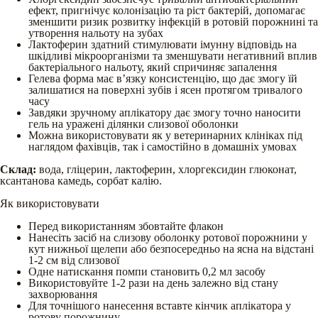
ефект, пригнічує колонізацію та ріст бактерій, допомагає
зменшити ризик розвитку інфекцій в ротовій порожнині та
утворення нальоту на зубах
Лактоферин здатний стимулювати імунну відповідь на
шкідливі мікроорганізми та зменшувати негативний вплив
бактеріального нальоту, який спричиняє запалення
Гелева форма має в’язку консистенцію, що дає змогу їй
залишатися на поверхні зубів і ясен протягом тривалого
часу
Завдяки зручному аплікатору дає змогу точно наносити
гель на уражені ділянки слизової оболонки
Можна використовувати як у ветеринарних клініках під
наглядом фахівців, так і самостійно в домашніх умовах
Склад:
вода, гліцерин, лактоферин, хлоргексидин глюконат,
ксантанова камедь, сорбат калію.
Як використовувати
Перед використанням збовтайте флакон
Нанесіть засіб на слизову оболонку ротової порожнини у
кут нижньої щелепи або безпосередньо на ясна на відстані
1-2 см від слизової
Одне натискання помпи становить 0,2 мл засобу
Використовуйте 1-2 рази на день залежно від стану
захворювання
Для точнішого нанесення вставте кінчик аплікатора у
ротову порожнину