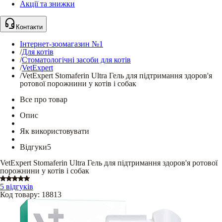
Акції та знижки
Контакти
Інтернет-зоомагазин №1
/
Для котів
/
Стоматологічні засоби для котів
/
VetExpert
/
VetExpert Stomaferin Ultra Гель для підтримання здоров'я
ротової порожнини у котів і собак
Все про товар
Опис
Як використовувати
Відгуки
5
VetExpert Stomaferin Ultra Гель для підтримання здоров'я ротової
порожнини у котів і собак
5 відгуків
Код товару
:
18813