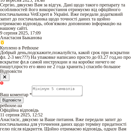
10 вересня 2025, 14:48
Сергію, дякуємо Вам за відгук. Дані щодо такого препарату та
особливостей його використання отримуємо від офіційного
постачальника VetExpert в Україні. Вже передали додатковий
запит до постачальника щодо точності даних та щойно
отримаємо відповідь, обов'язково доповнимо інформацію на
нашому сайті.
9 серпня 2025, 17:09
Анастасия Быканова
Куплено в Pethouse
Добрый день,подскажите,пожалуйста, какой срок при вскрытии
фл. 2-3 мес???) На упаковке написано просто до 03.27 год,но про
вскрытие фл.в самой инструкции и на коробке ничего не
пишут,просто его явно не 2 года хранить:) спасибо большое
Відповісти
Ваш коментар
*
Відповісти
pethouse.ua
Офіційна відповідь
11 серпня 2025, 12:52
Анастасіє, дякуємо за Ваше питання. Вже передали запит до
постачальника для уточнення даних щодо терміну придатності
гелю після відкриття. Щойно отримаємо відповідь, одразу Вам