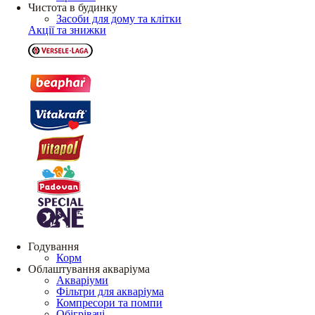
Чистота в будинку
Засоби для дому та клітки
Акції та знижки
Годування
Корм
Облаштування акваріума
Акваріуми
Фільтри для акваріума
Компресори та помпи
Обігрівачі