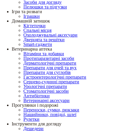
Засоби для догляду
Пелюшки та підгузки
Ігри та розваги
Іграшки
Домашній затишок
Кігтеточки
Спальні місця
Охолоджувальні аксесуари
Дверцята та решітки
Smart-гаджети
Ветеринарна аптека
Вітаміни та добавки
Протипаразитарні засоби
Дерматологічні препарати
Препарати для очей та вух
Препарати для суглобів
Гастроентерологічні препарати
Серцево-судинні препарати
Урологічні препарати
Стоматологічні засоби
Антибіотики
Ветеринарні аксесуари
Прогулянки і подорожі
Переноски, сумки, рюкзаки
Нашийники, повідці, шлеї
Рулетки
Інструменти для догляду
Дешедери