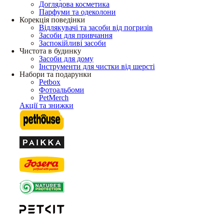
Доглядова косметика
Парфуми та одеколони
Корекція поведінки
Відлякувачі та засоби від погризів
Засоби для привчання
Заспокійливі засоби
Чистота в будинку
Засоби для дому
Інструменти для чистки від шерсті
Набори та подарунки
Petbox
Фотоальбоми
PetMerch
Акції та знижки