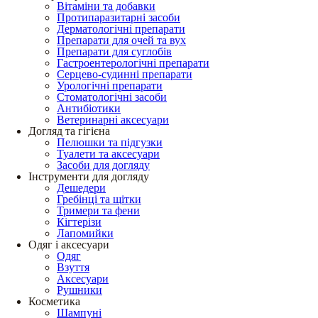
Вітаміни та добавки
Протипаразитарні засоби
Дерматологічні препарати
Препарати для очей та вух
Препарати для суглобів
Гастроентерологічні препарати
Серцево-судинні препарати
Урологічні препарати
Стоматологічні засоби
Антибіотики
Ветеринарні аксесуари
Догляд та гігієна
Пелюшки та підгузки
Туалети та аксесуари
Засоби для догляду
Інструменти для догляду
Дешедери
Гребінці та щітки
Тримери та фени
Кігтерізи
Лапомийки
Одяг і аксесуари
Одяг
Взуття
Аксесуари
Рушники
Косметика
Шампуні