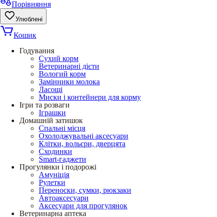
Порівняння
Улюблені
Кошик
Годування
Сухий корм
Ветеринарні дієти
Вологий корм
Замінники молока
Ласощі
Миски і контейнери для корму
Ігри та розваги
Іграшки
Домашній затишок
Спальні місця
Охолоджувальні аксесуари
Клітки, вольєри, дверцята
Сходинки
Smart-гаджети
Прогулянки і подорожі
Амуніція
Рулетки
Переноски, сумки, рюкзаки
Автоаксесуари
Аксесуари для прогулянок
Ветеринарна аптека