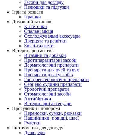
Засоби для догляду
Пелюшки та підгузки
Ігри та розваги
Іграшки
Домашній затишок
Кігтеточки
Спальні місця
Охолоджувальні аксесуари
Дверцята та решітки
Smart-гаджети
Ветеринарна аптека
Вітаміни та добавки
Протипаразитарні засоби
Дерматологічні препарати
Препарати для очей та вух
Препарати для суглобів
Гастроентерологічні препарати
Серцево-судинні препарати
Урологічні препарати
Стоматологічні засоби
Антибіотики
Ветеринарні аксесуари
Прогулянки і подорожі
Переноски, сумки, рюкзаки
Нашийники, повідці, шлеї
Рулетки
Інструменти для догляду
Дешедери