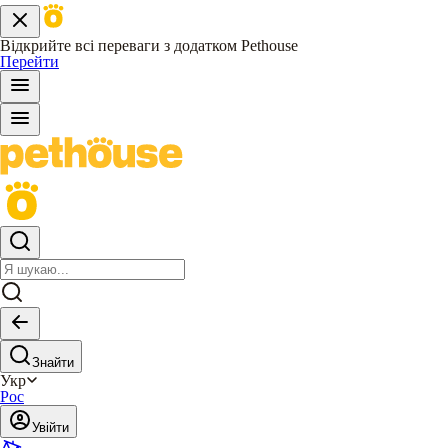
Відкрийте всі переваги з додатком Pethouse
Перейти
Знайти
Укр
Рос
Увійти