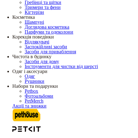
Гребінці та щітки
Тримери та фени
Кігтерізи
Косметика
Шампуні
Доглядова косметика
Парфуми та одеколони
Корекція поведінки
Відлякувачі
Заспокійливі засоби
Засоби для приваблення
Чистота в будинку
Засоби для дому
Інструменти для чистки від шерсті
Одяг і аксесуари
Одяг
Рушники
Набори та подарунки
Petbox
Фотоальбоми
PetMerch
Акції та знижки