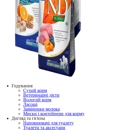
Годування
Сухий корм
Ветеринарні дієти
Вологий корм
Ласощі
Замінники молока
Миски і контейнери для корму
Догляд та гігієна
Наповнювачі для туалету
Туалети та аксесуари