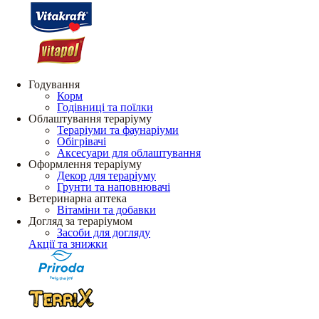
Годування
Корм
Годівниці та поїлки
Облаштування тераріуму
Тераріуми та фаунаріуми
Обігрівачі
Аксесуари для облаштування
Оформлення тераріуму
Декор для тераріуму
Грунти та наповнювачі
Ветеринарна аптека
Вітаміни та добавки
Догляд за тераріумом
Засоби для догляду
Акції та знижки