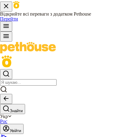
Відкрийте всі переваги з додатком Pethouse
Перейти
Знайти
Укр
Рос
Увійти