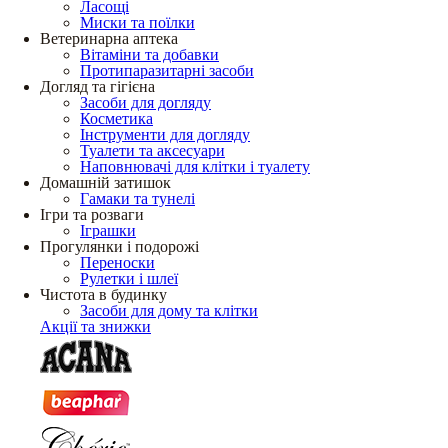
Ласощі
Миски та поїлки
Ветеринарна аптека
Вітаміни та добавки
Протипаразитарні засоби
Догляд та гігієна
Засоби для догляду
Косметика
Інструменти для догляду
Туалети та аксесуари
Наповнювачі для клітки і туалету
Домашній затишок
Гамаки та тунелі
Ігри та розваги
Іграшки
Прогулянки і подорожі
Переноски
Рулетки і шлеї
Чистота в будинку
Засоби для дому та клітки
Акції та знижки