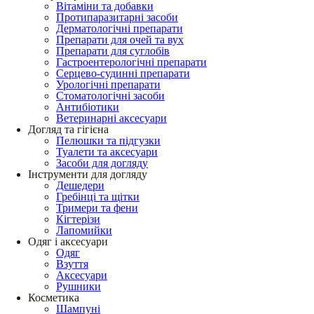
Вітаміни та добавки
Протипаразитарні засоби
Дерматологічні препарати
Препарати для очей та вух
Препарати для суглобів
Гастроентерологічні препарати
Серцево-судинні препарати
Урологічні препарати
Стоматологічні засоби
Антибіотики
Ветеринарні аксесуари
Догляд та гігієна
Пелюшки та підгузки
Туалети та аксесуари
Засоби для догляду
Інструменти для догляду
Дешедери
Гребінці та щітки
Тримери та фени
Кігтерізи
Лапомийки
Одяг і аксесуари
Одяг
Взуття
Аксесуари
Рушники
Косметика
Шампуні