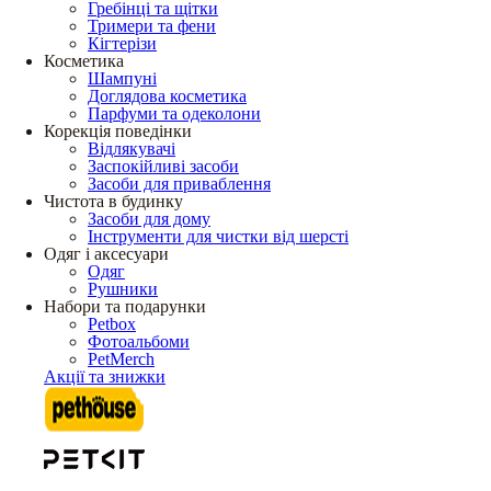
Гребінці та щітки
Тримери та фени
Кігтерізи
Косметика
Шампуні
Доглядова косметика
Парфуми та одеколони
Корекція поведінки
Відлякувачі
Заспокійливі засоби
Засоби для приваблення
Чистота в будинку
Засоби для дому
Інструменти для чистки від шерсті
Одяг і аксесуари
Одяг
Рушники
Набори та подарунки
Petbox
Фотоальбоми
PetMerch
Акції та знижки