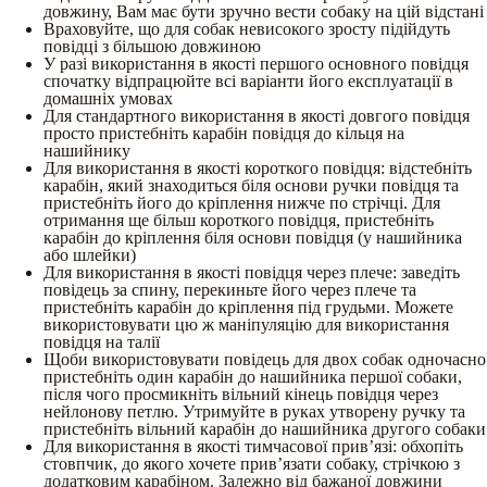
довжину, Вам має бути зручно вести собаку на цій відстані
Враховуйте, що для собак невисокого зросту підійдуть
повідці з більшою довжиною
У разі використання в якості першого основного повідця
спочатку відпрацюйте всі варіанти його експлуатації в
домашніх умовах
Для стандартного використання в якості довгого повідця
просто пристебніть карабін повідця до кільця на
нашийнику
Для використання в якості короткого повідця: відстебніть
карабін, який знаходиться біля основи ручки повідця та
пристебніть його до кріплення нижче по стрічці. Для
отримання ще більш короткого повідця, пристебніть
карабін до кріплення біля основи повідця (у нашийника
або шлейки)
Для використання в якості повідця через плече: заведіть
повідець за спину, перекиньте його через плече та
пристебніть карабін до кріплення під грудьми. Можете
використовувати цю ж маніпуляцію для використання
повідця на талії
Щоби використовувати повідець для двох собак одночасно
пристебніть один карабін до нашийника першої собаки,
після чого просмикніть вільний кінець повідця через
нейлонову петлю. Утримуйте в руках утворену ручку та
пристебніть вільний карабін до нашийника другого собаки
Для використання в якості тимчасової прив’язі: обхопіть
стовпчик, до якого хочете прив’язати собаку, стрічкою з
додатковим карабіном. Залежно від бажаної довжини