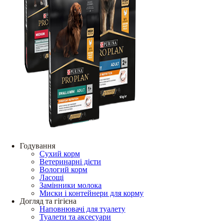
Годування
Сухий корм
Ветеринарні дієти
Вологий корм
Ласощі
Замінники молока
Миски і контейнери для корму
Догляд та гігієна
Наповнювачі для туалету
Туалети та аксесуари