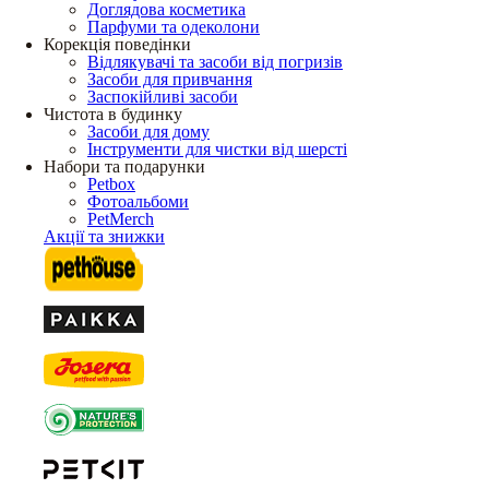
Доглядова косметика
Парфуми та одеколони
Корекція поведінки
Відлякувачі та засоби від погризів
Засоби для привчання
Заспокійливі засоби
Чистота в будинку
Засоби для дому
Інструменти для чистки від шерсті
Набори та подарунки
Petbox
Фотоальбоми
PetMerch
Акції та знижки