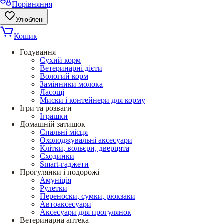
Порівняння
Улюблені
Кошик
Годування
Сухий корм
Ветеринарні дієти
Вологий корм
Замінники молока
Ласощі
Миски і контейнери для корму
Ігри та розваги
Іграшки
Домашній затишок
Спальні місця
Охолоджувальні аксесуари
Клітки, вольєри, дверцята
Сходинки
Smart-гаджети
Прогулянки і подорожі
Амуніція
Рулетки
Переноски, сумки, рюкзаки
Автоаксесуари
Аксесуари для прогулянок
Ветеринарна аптека