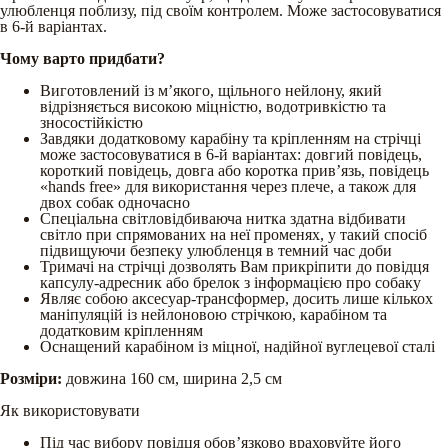
улюбленця поблизу, під своїм контролем. Може застосовуватися
в 6-й варіантах.
Чому варто придбати?
Виготовлений із м’якого, щільного нейлону, який
відрізняється високою міцністю, водотривкістю та
зносостійкістю
Завдяки додатковому карабіну та кріпленням на стрічці
може застосовуватися в 6-й варіантах: довгий повідець,
короткий повідець, довга або коротка прив’язь, повідець
«hands free» для використання через плече, а також для
двох собак одночасно
Спеціальна світловідбиваюча нитка здатна відбивати
світло при спрямованих на неї променях, у такий спосіб
підвищуючи безпеку улюбленця в темний час доби
Тримачі на стрічці дозволять Вам прикріпити до повідця
капсулу-адресник або брелок з інформацією про собаку
Являє собою аксесуар-трансформер, досить лише кількох
маніпуляцій із нейлоновою стрічкою, карабіном та
додатковим кріпленням
Оснащений карабіном із міцної, надійної вуглецевої сталі
Розміри:
довжина 160 см, ширина 2,5 см
Як використовувати
Під час вибору повідця обов’язково враховуйте його