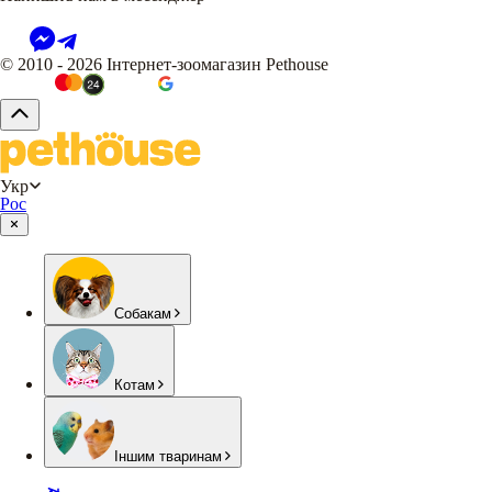
© 2010 - 2026 Інтернет-зоомагазин Pethouse
Укр
Рос
Собакам
Котам
Іншим тваринам