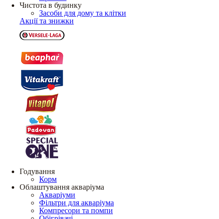
Чистота в будинку
Засоби для дому та клітки
Акції та знижки
Годування
Корм
Облаштування акваріума
Акваріуми
Фільтри для акваріума
Компресори та помпи
Обігрівачі