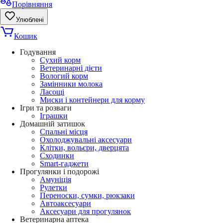
Порівняння
Улюблені
Кошик
Годування
Сухий корм
Ветеринарні дієти
Вологий корм
Замінники молока
Ласощі
Миски і контейнери для корму
Ігри та розваги
Іграшки
Домашній затишок
Спальні місця
Охолоджувальні аксесуари
Клітки, вольєри, дверцята
Сходинки
Smart-гаджети
Прогулянки і подорожі
Амуніція
Рулетки
Переноски, сумки, рюкзаки
Автоаксесуари
Аксесуари для прогулянок
Ветеринарна аптека