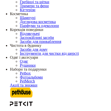
Гребінці та щітки
Тримери та фени
Кігтерізи
Косметика
Шампуні
Доглядова косметика
Парфуми та одеколони
Корекція поведінки
Відлякувачі
Заспокійливі засоби
Засоби для приваблення
Чистота в будинку
Засоби для дому
Інструменти для чистки від шерсті
Одяг і аксесуари
Одяг
Рушники
Набори та подарунки
Petbox
Фотоальбоми
PetMerch
Акції та знижки