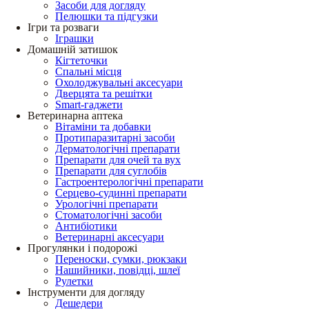
Засоби для догляду
Пелюшки та підгузки
Ігри та розваги
Іграшки
Домашній затишок
Кігтеточки
Спальні місця
Охолоджувальні аксесуари
Дверцята та решітки
Smart-гаджети
Ветеринарна аптека
Вітаміни та добавки
Протипаразитарні засоби
Дерматологічні препарати
Препарати для очей та вух
Препарати для суглобів
Гастроентерологічні препарати
Серцево-судинні препарати
Урологічні препарати
Стоматологічні засоби
Антибіотики
Ветеринарні аксесуари
Прогулянки і подорожі
Переноски, сумки, рюкзаки
Нашийники, повідці, шлеї
Рулетки
Інструменти для догляду
Дешедери