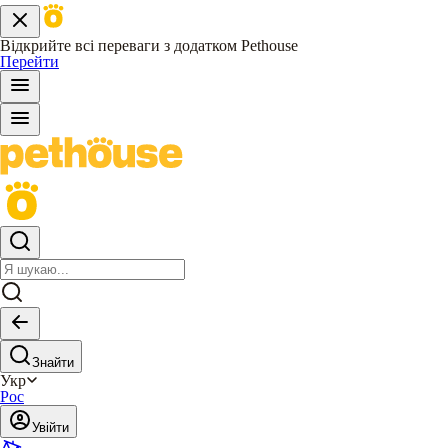
Відкрийте всі переваги з додатком Pethouse
Перейти
Знайти
Укр
Рос
Увійти