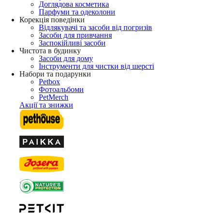
Доглядова косметика
Парфуми та одеколони
Корекція поведінки
Відлякувачі та засоби від погризів
Засоби для привчання
Заспокійливі засоби
Чистота в будинку
Засоби для дому
Інструменти для чистки від шерсті
Набори та подарунки
Petbox
Фотоальбоми
PetMerch
Акції та знижки