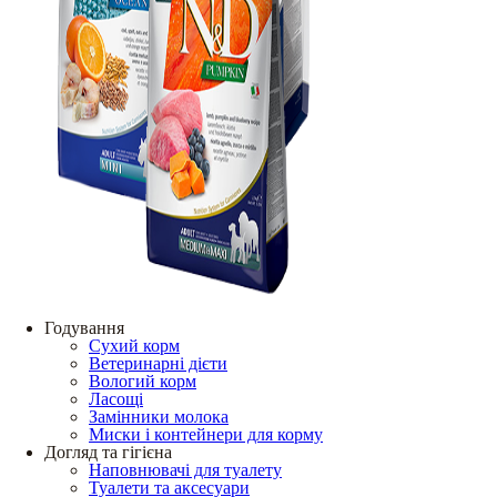
Годування
Сухий корм
Ветеринарні дієти
Вологий корм
Ласощі
Замінники молока
Миски і контейнери для корму
Догляд та гігієна
Наповнювачі для туалету
Туалети та аксесуари