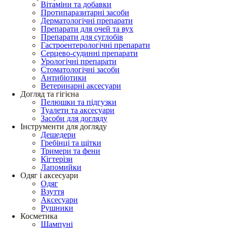
Вітаміни та добавки
Протипаразитарні засоби
Дерматологічні препарати
Препарати для очей та вух
Препарати для суглобів
Гастроентерологічні препарати
Серцево-судинні препарати
Урологічні препарати
Стоматологічні засоби
Антибіотики
Ветеринарні аксесуари
Догляд та гігієна
Пелюшки та підгузки
Туалети та аксесуари
Засоби для догляду
Інструменти для догляду
Дешедери
Гребінці та щітки
Тримери та фени
Кігтерізи
Лапомийки
Одяг і аксесуари
Одяг
Взуття
Аксесуари
Рушники
Косметика
Шампуні