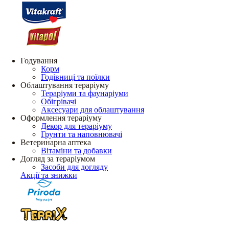
Годування
Корм
Годівниці та поїлки
Облаштування тераріуму
Тераріуми та фаунаріуми
Обігрівачі
Аксесуари для облаштування
Оформлення тераріуму
Декор для тераріуму
Грунти та наповнювачі
Ветеринарна аптека
Вітаміни та добавки
Догляд за тераріумом
Засоби для догляду
Акції та знижки