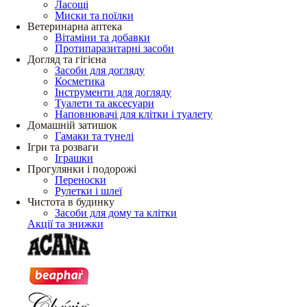
Ласощі
Миски та поїлки
Ветеринарна аптека
Вітаміни та добавки
Протипаразитарні засоби
Догляд та гігієна
Засоби для догляду
Косметика
Інструменти для догляду
Туалети та аксесуари
Наповнювачі для клітки і туалету
Домашній затишок
Гамаки та тунелі
Ігри та розваги
Іграшки
Прогулянки і подорожі
Переноски
Рулетки і шлеї
Чистота в будинку
Засоби для дому та клітки
Акції та знижки