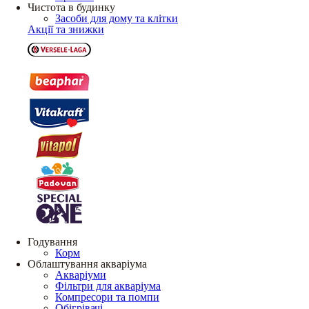
Чистота в будинку
Засоби для дому та клітки
Акції та знижки
Годування
Корм
Облаштування акваріума
Акваріуми
Фільтри для акваріума
Компресори та помпи
Обігрівачі