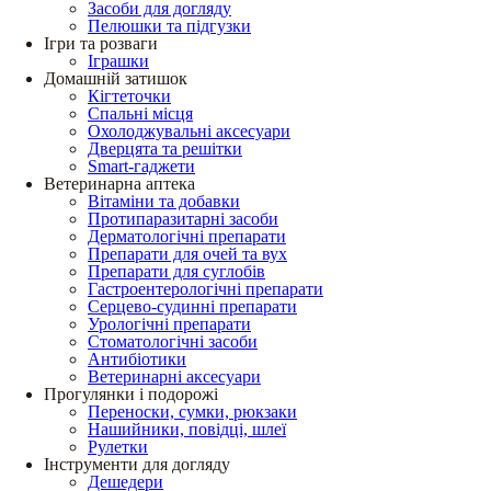
Засоби для догляду
Пелюшки та підгузки
Ігри та розваги
Іграшки
Домашній затишок
Кігтеточки
Спальні місця
Охолоджувальні аксесуари
Дверцята та решітки
Smart-гаджети
Ветеринарна аптека
Вітаміни та добавки
Протипаразитарні засоби
Дерматологічні препарати
Препарати для очей та вух
Препарати для суглобів
Гастроентерологічні препарати
Серцево-судинні препарати
Урологічні препарати
Стоматологічні засоби
Антибіотики
Ветеринарні аксесуари
Прогулянки і подорожі
Переноски, сумки, рюкзаки
Нашийники, повідці, шлеї
Рулетки
Інструменти для догляду
Дешедери