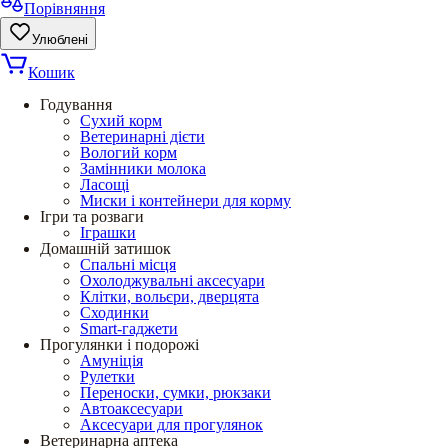
Порівняння
Улюблені
Кошик
Годування
Сухий корм
Ветеринарні дієти
Вологий корм
Замінники молока
Ласощі
Миски і контейнери для корму
Ігри та розваги
Іграшки
Домашній затишок
Спальні місця
Охолоджувальні аксесуари
Клітки, вольєри, дверцята
Сходинки
Smart-гаджети
Прогулянки і подорожі
Амуніція
Рулетки
Переноски, сумки, рюкзаки
Автоаксесуари
Аксесуари для прогулянок
Ветеринарна аптека