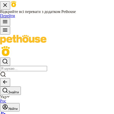
Відкрийте всі переваги з додатком Pethouse
Перейти
Знайти
Укр
Рос
Увійти