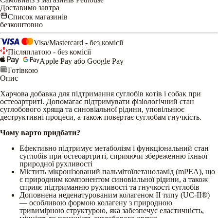
Доставимо завтра
Список магазинів
безкоштовно
Visa/Mastercard - без комісії
Післяплатою - без комісії
Apple Pay або Google Pay
Готівкою
Опис
Харчова добавка для підтримання суглобів котів і собак при
остеоартриті. Допомагає підтримувати фізіологічний стан
суглобового хряща та синовіальної рідини, уповільнює
деструктивні процеси, а також повертає суглобам гнучкість.
Чому варто придбати?
Ефективно підтримує метаболізм і функціональний стан
суглобів при остеоартриті, сприяючи збереженню їхньої
природної рухливості
Містить мікронізований пальмітоїлетаноламід (mPEA), що
є природним компонентом синовіальної рідини, а також
сприяє підтриманню рухливості та гнучкості суглобів
Доповнена неденатурованим колагеном II типу (UC-II®)
— особливою формою колагену з природною
тривимірною структурою, яка забезпечує еластичність,