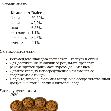
Типовий аналіз
Компонент
Вміст
білки
30,32%
жири
47,7%
зола
6,35%
клітковина
1,1%
вологість
3,97%
омега 3
5,1%
Як використовувати
Рекомендованная доза составляет 1 капсулу в сутки
Для достижения наилучшего результата препарат
рекомендуется принимать курсом до 3 месяцев
Давайте капсулу непосредственно или смешав ее
содержимое с пищей
Следите, чтобы у любимца всегда был беспрепятственный
доступ к чистой и свежей питьевой воде
Часто купують разом
-20%