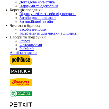
Доглядова косметика
Парфуми та одеколони
Корекція поведінки
Відлякувачі та засоби від погризів
Засоби для привчання
Заспокійливі засоби
Чистота в будинку
Засоби для дому
Інструменти для чистки від шерсті
Набори та подарунки
Petbox
Фотоальбоми
PetMerch
Акції та знижки