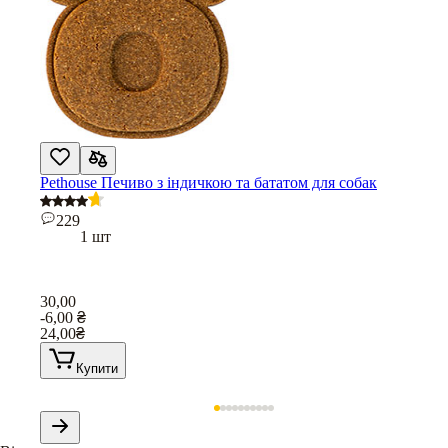
Pethouse Печиво з індичкою та бататом для собак
229
1 шт
30,00
-6,00
₴
24,00
₴
Купити