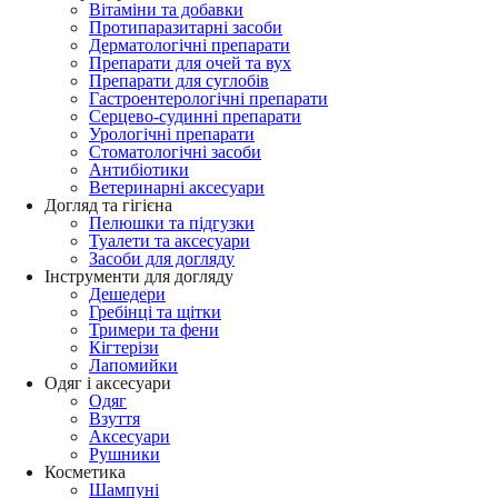
Вітаміни та добавки
Протипаразитарні засоби
Дерматологічні препарати
Препарати для очей та вух
Препарати для суглобів
Гастроентерологічні препарати
Серцево-судинні препарати
Урологічні препарати
Стоматологічні засоби
Антибіотики
Ветеринарні аксесуари
Догляд та гігієна
Пелюшки та підгузки
Туалети та аксесуари
Засоби для догляду
Інструменти для догляду
Дешедери
Гребінці та щітки
Тримери та фени
Кігтерізи
Лапомийки
Одяг і аксесуари
Одяг
Взуття
Аксесуари
Рушники
Косметика
Шампуні