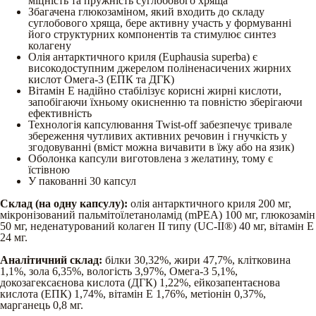
міцність та пружність суглобового хряща
Збагачена глюкозаміном, який входить до складу
суглобового хряща, бере активну участь у формуванні
його структурних компонентів та стимулює синтез
колагену
Олія антарктичного криля (Euphausia superba) є
високодоступним джерелом поліненасичених жирних
кислот Омега-3 (ЕПК та ДГК)
Вітамін Е надійно стабілізує корисні жирні кислоти,
запобігаючи їхньому окисненню та повністю зберігаючи
ефективність
Технологія капсулювання Twist-off забезпечує тривале
збереження чутливих активних речовин і гнучкість у
згодовуванні (вміст можна вичавити в їжу або на язик)
Оболонка капсули виготовлена з желатину, тому є
їстівною
У пакованні 30 капсул
Склад (на одну капсулу):
олія антарктичного криля 200 мг,
мікронізований пальмітоїлетаноламід (mPEA) 100 мг, глюкозамін
50 мг, неденатурований колаген II типу (UC-II®) 40 мг, вітамін E
24 мг.
Аналітичний склад:
білки 30,32%, жири 47,7%, клітковина
1,1%, зола 6,35%, вологість 3,97%, Омега-3 5,1%,
докозагексаєнова кислота (ДГК) 1,22%, ейкозапентаєнова
кислота (ЕПК) 1,74%, вітамін Е 1,76%, метіонін 0,37%,
марганець 0,8 мг.