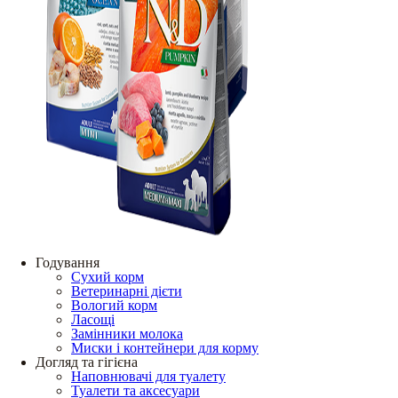
Годування
Сухий корм
Ветеринарні дієти
Вологий корм
Ласощі
Замінники молока
Миски і контейнери для корму
Догляд та гігієна
Наповнювачі для туалету
Туалети та аксесуари