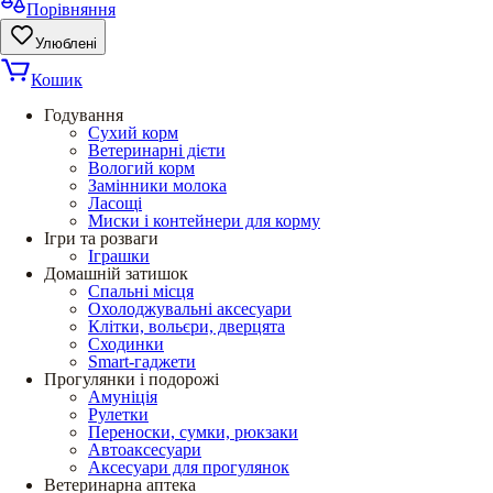
Порівняння
Улюблені
Кошик
Годування
Сухий корм
Ветеринарні дієти
Вологий корм
Замінники молока
Ласощі
Миски і контейнери для корму
Ігри та розваги
Іграшки
Домашній затишок
Спальні місця
Охолоджувальні аксесуари
Клітки, вольєри, дверцята
Сходинки
Smart-гаджети
Прогулянки і подорожі
Амуніція
Рулетки
Переноски, сумки, рюкзаки
Автоаксесуари
Аксесуари для прогулянок
Ветеринарна аптека