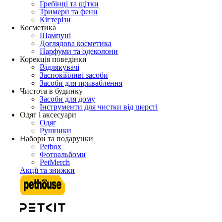
Гребінці та щітки
Тримери та фени
Кігтерізи
Косметика
Шампуні
Доглядова косметика
Парфуми та одеколони
Корекція поведінки
Відлякувачі
Заспокійливі засоби
Засоби для приваблення
Чистота в будинку
Засоби для дому
Інструменти для чистки від шерсті
Одяг і аксесуари
Одяг
Рушники
Набори та подарунки
Petbox
Фотоальбоми
PetMerch
Акції та знижки