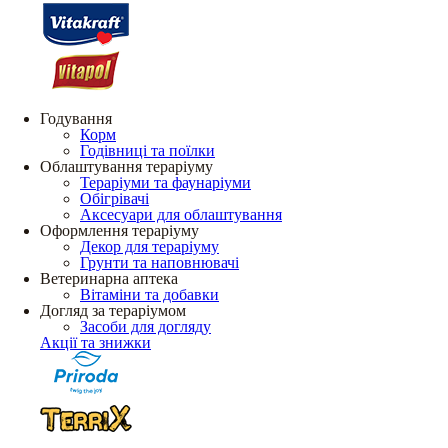
Годування
Корм
Годівниці та поїлки
Облаштування тераріуму
Тераріуми та фаунаріуми
Обігрівачі
Аксесуари для облаштування
Оформлення тераріуму
Декор для тераріуму
Грунти та наповнювачі
Ветеринарна аптека
Вітаміни та добавки
Догляд за тераріумом
Засоби для догляду
Акції та знижки