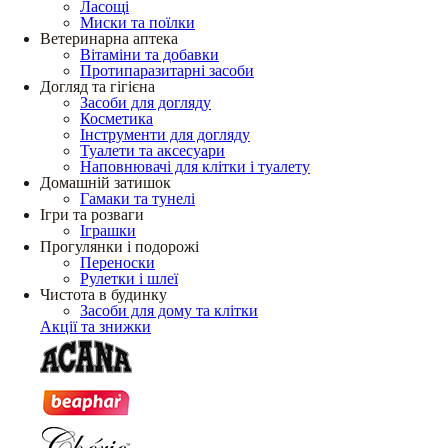
Ласощі
Миски та поїлки
Ветеринарна аптека
Вітаміни та добавки
Протипаразитарні засоби
Догляд та гігієна
Засоби для догляду
Косметика
Інструменти для догляду
Туалети та аксесуари
Наповнювачі для клітки і туалету
Домашній затишок
Гамаки та тунелі
Ігри та розваги
Іграшки
Прогулянки і подорожі
Переноски
Рулетки і шлеї
Чистота в будинку
Засоби для дому та клітки
Акції та знижки