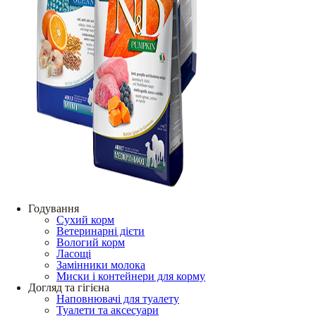
Годування
Сухий корм
Ветеринарні дієти
Вологий корм
Ласощі
Замінники молока
Миски і контейнери для корму
Догляд та гігієна
Наповнювачі для туалету
Туалети та аксесуари