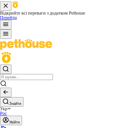
Відкрийте всі переваги з додатком Pethouse
Перейти
Знайти
Укр
Рос
Увійти