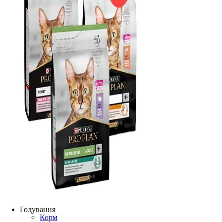
Годування
Корм