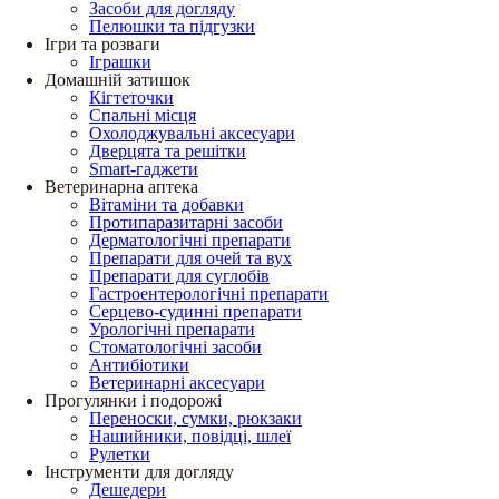
Засоби для догляду
Пелюшки та підгузки
Ігри та розваги
Іграшки
Домашній затишок
Кігтеточки
Спальні місця
Охолоджувальні аксесуари
Дверцята та решітки
Smart-гаджети
Ветеринарна аптека
Вітаміни та добавки
Протипаразитарні засоби
Дерматологічні препарати
Препарати для очей та вух
Препарати для суглобів
Гастроентерологічні препарати
Серцево-судинні препарати
Урологічні препарати
Стоматологічні засоби
Антибіотики
Ветеринарні аксесуари
Прогулянки і подорожі
Переноски, сумки, рюкзаки
Нашийники, повідці, шлеї
Рулетки
Інструменти для догляду
Дешедери