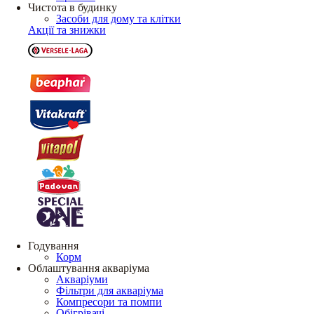
Чистота в будинку
Засоби для дому та клітки
Акції та знижки
Годування
Корм
Облаштування акваріума
Акваріуми
Фільтри для акваріума
Компресори та помпи
Обігрівачі