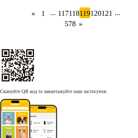
...
...
«
1
117
118
119
120
121
578
»
Скануйте QR код та завантажуйте наш застосунок