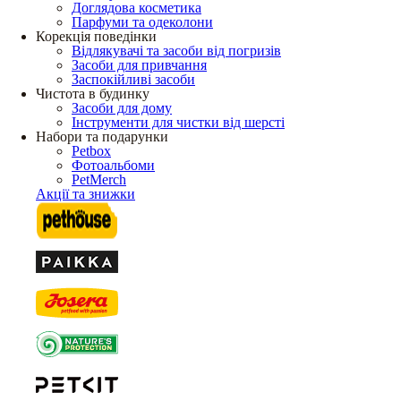
Доглядова косметика
Парфуми та одеколони
Корекція поведінки
Відлякувачі та засоби від погризів
Засоби для привчання
Заспокійливі засоби
Чистота в будинку
Засоби для дому
Інструменти для чистки від шерсті
Набори та подарунки
Petbox
Фотоальбоми
PetMerch
Акції та знижки