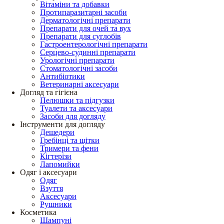
Вітаміни та добавки
Протипаразитарні засоби
Дерматологічні препарати
Препарати для очей та вух
Препарати для суглобів
Гастроентерологічні препарати
Серцево-судинні препарати
Урологічні препарати
Стоматологічні засоби
Антибіотики
Ветеринарні аксесуари
Догляд та гігієна
Пелюшки та підгузки
Туалети та аксесуари
Засоби для догляду
Інструменти для догляду
Дешедери
Гребінці та щітки
Тримери та фени
Кігтерізи
Лапомийки
Одяг і аксесуари
Одяг
Взуття
Аксесуари
Рушники
Косметика
Шампуні