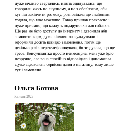
дуже вічливо звертались, навіть здивувалась, що
говорили якось по людяному, а не з обов'язком, аби
хутчіш закінчити розмову, розповідала ще знайомим
ходила, що таке можливо. Товар пришов прекрасно і
дуже приємно, що кладуть подаруночки для собачки.
Ще раз не було доступу до інтернету і дзвонила аби
замовити корм, дуже вічливо консультутвали і
оформили досить швидко замовлення, потім ще
декілька разів перетелефоновувала, бо згадувала, що ще
треба. Консультантка просто неймовірна, мені уже було
незручно, але вона спокійно відповідала і допомагала.
Дуже задоволена сервісом даного магазину, тому лише
тут і замовляю.
Ольга Ботова
Квітень 2023